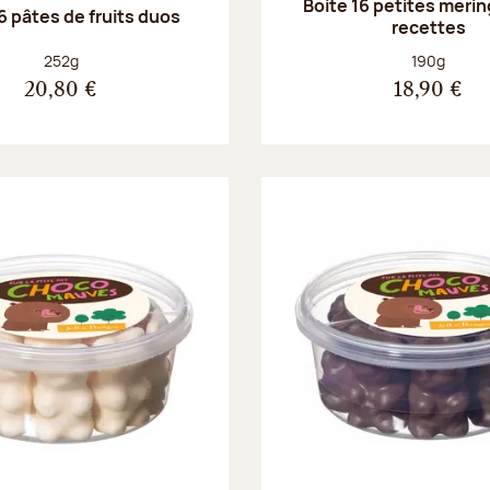
Boite 16 petites merin
6 pâtes de fruits duos
recettes
Poids net :
Poids net :
252g
190g
20,80 €
18,90 €