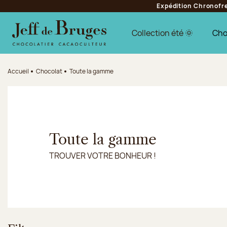
Expédition Chronofres
Aller à la navigation
Aller au contenu principal
Aller au pied de page
Collection été 🌞
Cho
Accueil
Chocolat
Toute la gamme
Toute la gamme
TROUVER VOTRE BONHEUR !