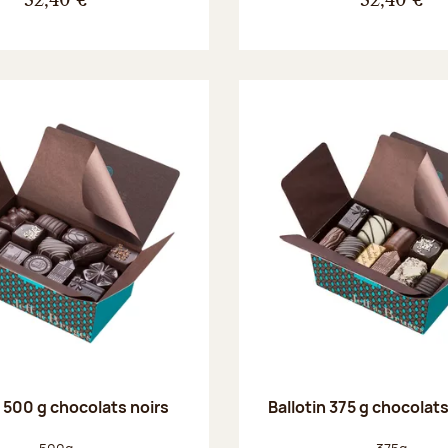
32,40 €
32,40 €
n 500 g chocolats noirs
Ballotin 375 g chocolat
Poids net :
Poids net :