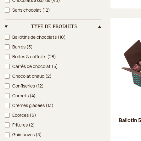
Chocolats assortis
(40)
Sans chocolat
(12)
TYPE DE PRODUITS
Type de produits
Ballotins de chocolats
(10)
Barres
(3)
Boites & coffrets
(28)
Carrés de chocolat
(5)
Chocolat chaud
(2)
Confiseries
(12)
Cornets
(4)
Crèmes glacées
(13)
Ecorces
(6)
Ballotin 
Fritures
(2)
Guimauves
(3)