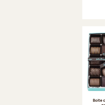
Boite 
g