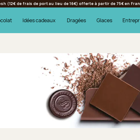
h (12€ de frais de port au lieu de 16€) offerte à partir de 75€ en Fr
colat
Idées cadeaux
Dragées
Glaces
Entrepr