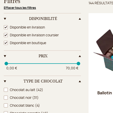
Filtres
144 RÉSULTAT
Résulta
Effacer tous les filtres
DISPONIBILITÉ
Disponibilité
Disponible en livraison
Disponible en livraison coursier
Disponible en boutique
PRIX
0,00 €
70,00 €
TYPE DE CHOCOLAT
Type de chocolat
Chocolat au lait
(42)
Ballotin
Chocolat noir
(31)
Chocolat blanc
(4)