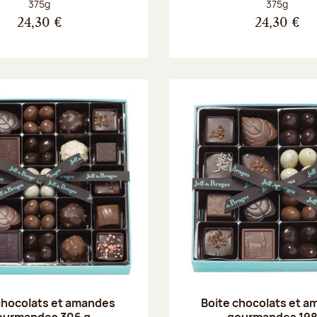
Poids net :
Poids net :
375g
375g
24,30 €
24,30 €
chocolats et amandes
Boite chocolats et 
ourmandes 306 g
gourmandes 198