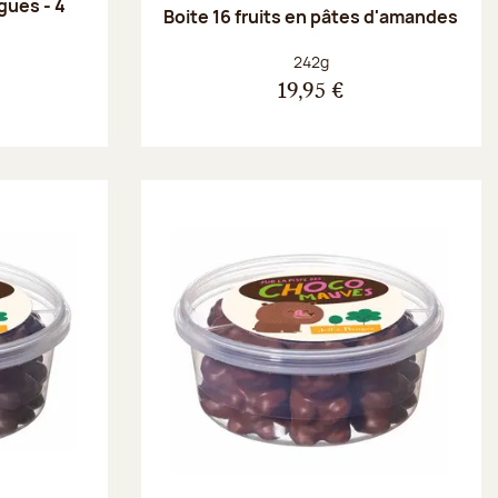
gues - 4
Boite 16 fruits en pâtes d'amandes
Poids net :
242g
19,95 €