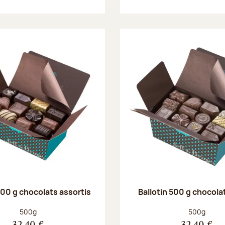
500 g chocolats assortis
Ballotin 500 g chocolat
Poids net :
Poids net :
500g
500g