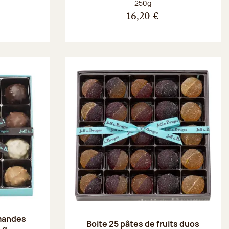
Poids net :
250g
16,20 €
amandes
Boite 25 pâtes de fruits duos
 g