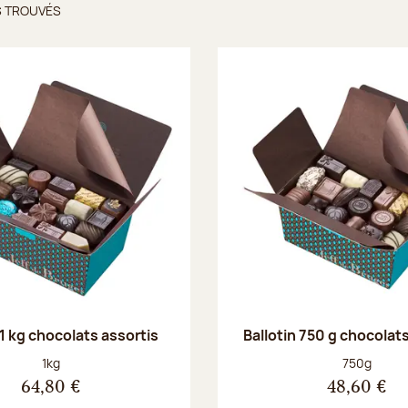
S TROUVÉS
ts trouvés
 1 kg chocolats assortis
Ballotin 750 g chocolat
Poids net :
Poids net :
1kg
750g
64,80 €
48,60 €