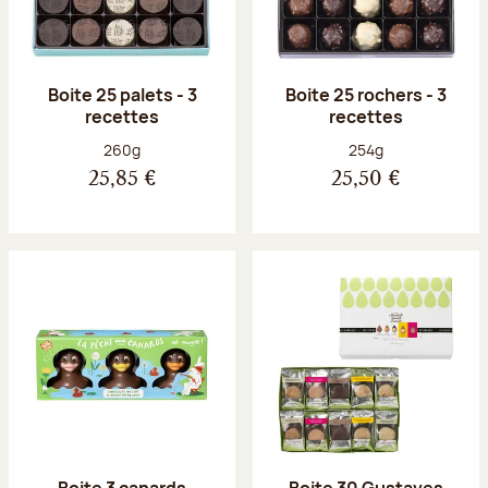
Boite 25 palets - 3
Boite 25 rochers - 3
recettes
recettes
Poids net :
Poids net :
260g
254g
25,85 €
25,50 €
Boite 3 canards
Boite 30 Gustaves