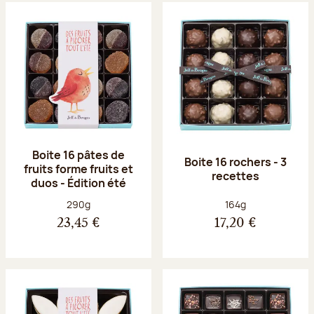
Boite 16 pâtes de
Boite 16 rochers - 3
fruits forme fruits et
recettes
duos - Édition été
Poids net :
Poids net :
290g
164g
23,45 €
17,20 €