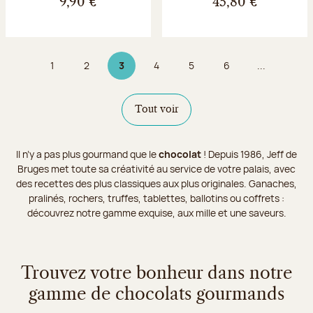
9,90 €
45,80 €
1
2
3
4
5
6
...
Page
Page
Page 3 sur 9
Page
Page
Page
Tout voir
Il n’y a pas plus gourmand que le
chocolat
! Depuis 1986, Jeff de
Bruges met toute sa créativité au service de votre palais, avec
des recettes des plus classiques aux plus originales. Ganaches,
pralinés, rochers, truffes, tablettes, ballotins ou coffrets :
découvrez notre gamme exquise, aux mille et une saveurs.
Trouvez votre bonheur dans notre
gamme de chocolats gourmands