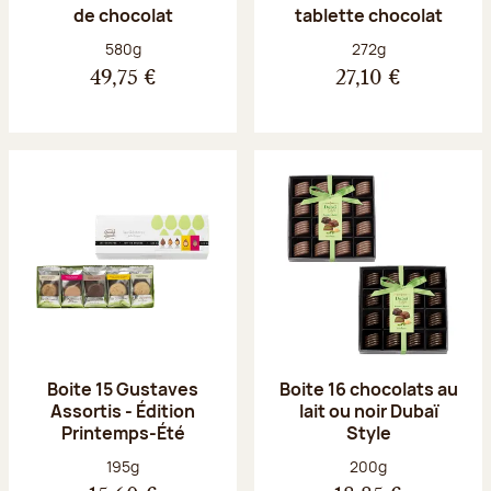
de chocolat
tablette chocolat
Poids net :
Poids net :
580g
272g
49,75 €
27,10 €
Boite 15 Gustaves
Boite 16 chocolats au
Assortis - Édition
lait ou noir Dubaï
Printemps-Été
Style
Poids net :
Poids net :
195g
200g