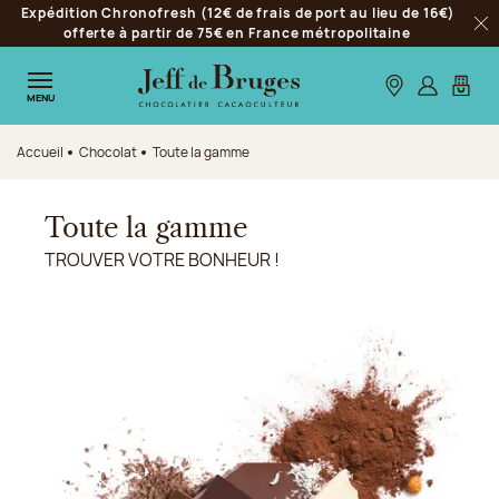
Expédition Chronofresh (12€ de frais de port au lieu de 16€)
Aller à la navigation
offerte à partir de 75€ en France métropolitaine
Fer
Aller au contenu principal
Aller au pied de page
Nos boutiques
S’identifie
Mon p
MENU
Accueil
Chocolat
Toute la gamme
Toute la gamme
TROUVER VOTRE BONHEUR !