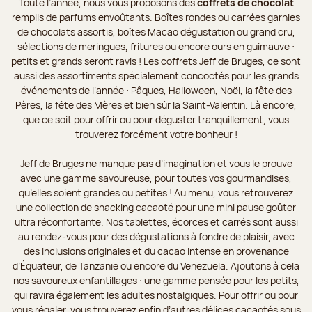
Toute l’année, nous vous proposons des
coffrets de chocolat
remplis de parfums envoûtants. Boîtes rondes ou carrées garnies
de chocolats assortis, boîtes Macao dégustation ou grand cru,
sélections de meringues, fritures ou encore ours en guimauve :
petits et grands seront ravis ! Les coffrets Jeff de Bruges, ce sont
aussi des assortiments spécialement concoctés pour les grands
événements de l’année : Pâques, Halloween, Noël, la fête des
Pères, la fête des Mères et bien sûr la Saint-Valentin. Là encore,
que ce soit pour offrir ou pour déguster tranquillement, vous
trouverez forcément votre bonheur !
Jeff de Bruges ne manque pas d’imagination et vous le prouve
avec une gamme savoureuse, pour toutes vos gourmandises,
qu’elles soient grandes ou petites ! Au menu, vous retrouverez
une collection de snacking cacaoté pour une mini pause goûter
ultra réconfortante. Nos tablettes, écorces et carrés sont aussi
au rendez-vous pour des dégustations à fondre de plaisir, avec
des inclusions originales et du cacao intense en provenance
d’Équateur, de Tanzanie ou encore du Venezuela. Ajoutons à cela
nos savoureux enfantillages : une gamme pensée pour les petits,
qui ravira également les adultes nostalgiques. Pour offrir ou pour
vous régaler, vous trouverez enfin d’autres délices cacaotés sous