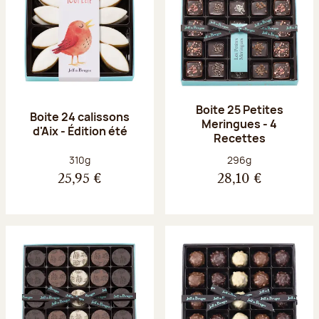
Boite 25 Petites
Boite 24 calissons
Meringues - 4
d'Aix - Édition été
Recettes
Poids net :
Poids net :
310g
296g
25,95 €
28,10 €