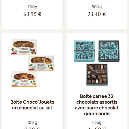
Poids net :
Poids net :
760g
300g
63,95 €
23,40 €
Boite carrée 32
Boite Choco'Jouets
chocolats assortis
en chocolat au lait
avec barre chocolat
gourmande
Poids net :
Poids net :
100 g
435g