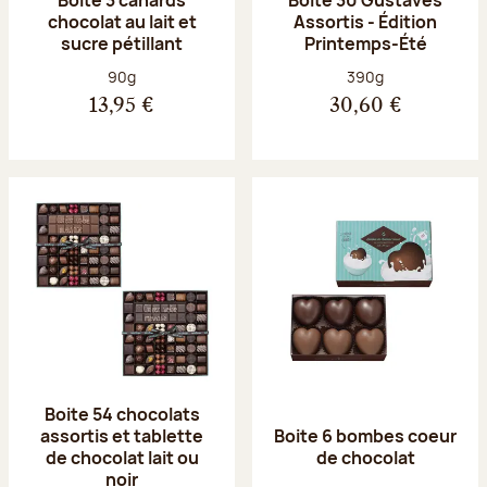
chocolat au lait et
Assortis - Édition
sucre pétillant
Printemps-Été
Poids net :
Poids net :
90g
390g
13,95 €
30,60 €
Boite 54 chocolats
assortis et tablette
Boite 6 bombes coeur
de chocolat lait ou
de chocolat
noir