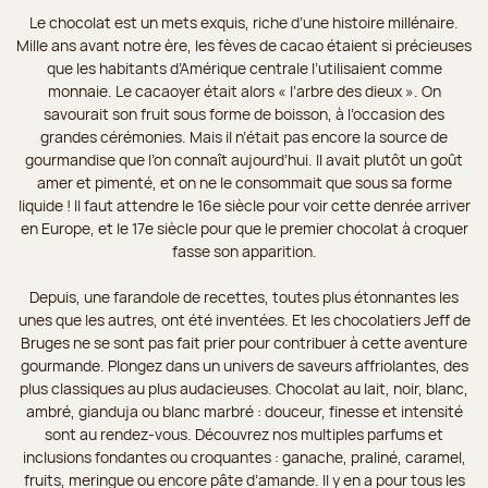
Le chocolat est un mets exquis, riche d’une histoire millénaire.
Mille ans avant notre ère, les fèves de cacao étaient si précieuses
que les habitants d’Amérique centrale l’utilisaient comme
monnaie. Le cacaoyer était alors « l’arbre des dieux ». On
savourait son fruit sous forme de boisson, à l’occasion des
grandes cérémonies. Mais il n’était pas encore la source de
gourmandise que l’on connaît aujourd’hui. Il avait plutôt un goût
amer et pimenté, et on ne le consommait que sous sa forme
liquide ! Il faut attendre le 16e siècle pour voir cette denrée arriver
en Europe, et le 17e siècle pour que le premier chocolat à croquer
fasse son apparition.
Depuis, une farandole de recettes, toutes plus étonnantes les
unes que les autres, ont été inventées. Et les chocolatiers Jeff de
Bruges ne se sont pas fait prier pour contribuer à cette aventure
gourmande. Plongez dans un univers de saveurs affriolantes, des
plus classiques au plus audacieuses. Chocolat au lait, noir, blanc,
ambré, gianduja ou blanc marbré : douceur, finesse et intensité
sont au rendez-vous. Découvrez nos multiples parfums et
inclusions fondantes ou croquantes : ganache, praliné, caramel,
fruits, meringue ou encore pâte d’amande. Il y en a pour tous les