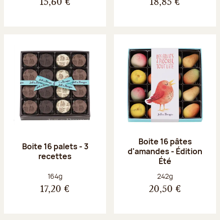
15,60 €
18,85 €
Boite 16 pâtes
Boite 16 palets - 3
d'amandes - Édition
recettes
Été
Poids net :
Poids net :
164g
242g
17,20 €
20,50 €