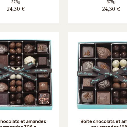
Poids net :
Poids net :
375g
375g
24,30 €
24,30 €
chocolats et amandes
Boite chocolats et 
ourmandes 306 g
gourmandes 198