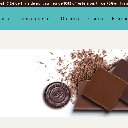
h (12€ de frais de port au lieu de 16€) offerte à partir de 75€ en Fr
colat
Idées cadeaux
Dragées
Glaces
Entrepr