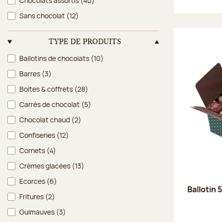
Chocolats assortis
(40)
Sans chocolat
(12)
TYPE DE PRODUITS
Type de produits
Ballotins de chocolats
(10)
Barres
(3)
Boites & coffrets
(28)
Carrés de chocolat
(5)
Chocolat chaud
(2)
Confiseries
(12)
Cornets
(4)
Crèmes glacées
(13)
Ecorces
(6)
Ballotin 
Fritures
(2)
Guimauves
(3)