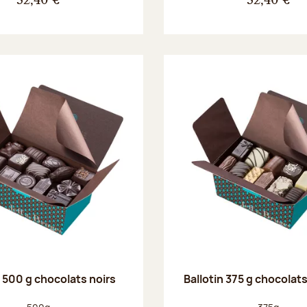
32,40 €
32,40 €
n 500 g chocolats noirs
Ballotin 375 g chocolat
Poids net :
Poids net :