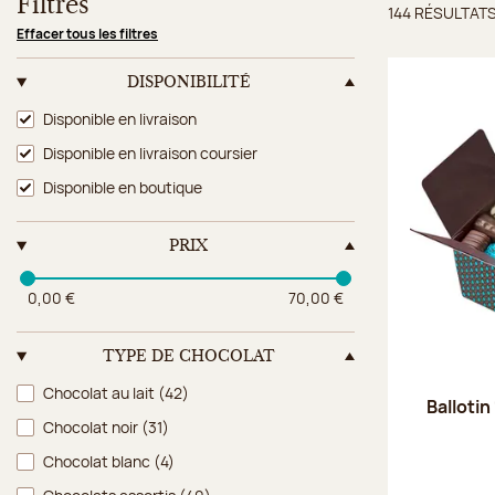
Filtres
144 RÉSULTAT
Résulta
Effacer tous les filtres
DISPONIBILITÉ
Disponibilité
Disponible en livraison
Disponible en livraison coursier
Disponible en boutique
PRIX
0,00 €
70,00 €
TYPE DE CHOCOLAT
Type de chocolat
Chocolat au lait
(42)
Ballotin
Chocolat noir
(31)
Chocolat blanc
(4)