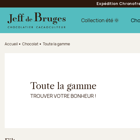
Expédition Chronofres
Aller à la navigation
Aller au contenu principal
Aller au pied de page
Collection été 🌞
Cho
Accueil
Chocolat
Toute la gamme
Toute la gamme
TROUVER VOTRE BONHEUR !