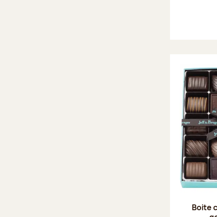
Boite 
g