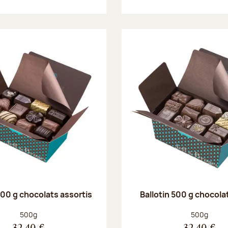
500 g chocolats assortis
Ballotin 500 g chocolat
Poids net :
Poids net :
500g
500g