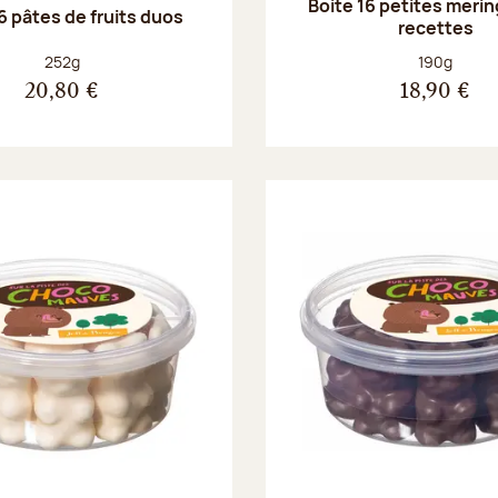
Boite 16 petites merin
6 pâtes de fruits duos
recettes
Poids net :
Poids net :
252g
190g
20,80 €
18,90 €