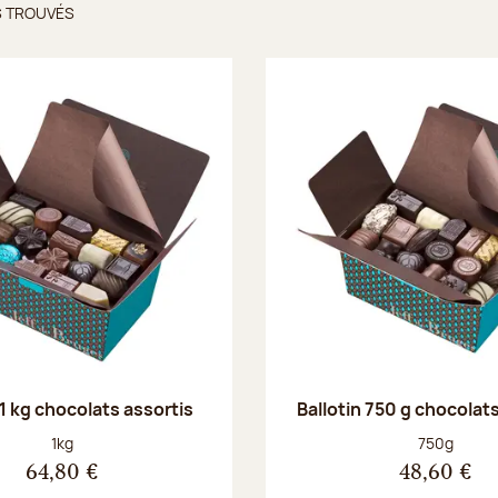
S TROUVÉS
ts trouvés
 1 kg chocolats assortis
Ballotin 750 g chocolat
Poids net :
Poids net :
1kg
750g
64,80 €
48,60 €