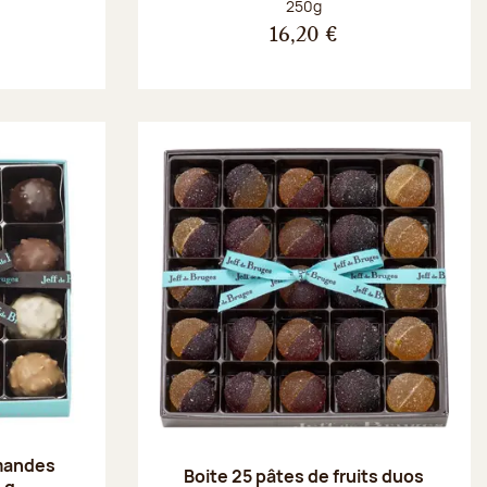
Poids net :
250g
16,20 €
amandes
Boite 25 pâtes de fruits duos
 g