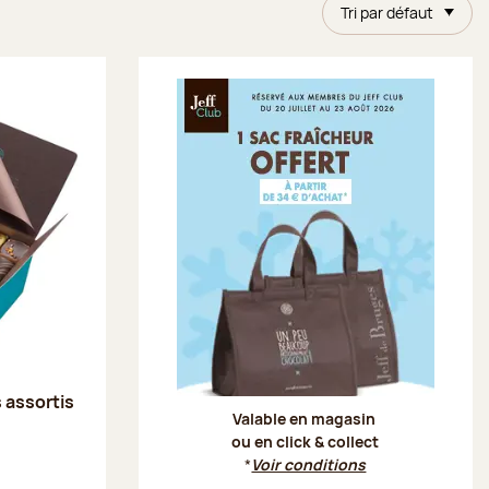
Tri par défaut
Offre Je
s assortis
Valable en magasin
ou en click & collect
*
Voir conditions