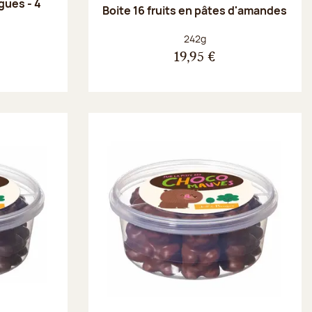
gues - 4
Boite 16 fruits en pâtes d'amandes
Poids net :
242g
19,95 €