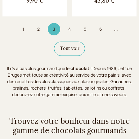
9,90 €
45,80 €
1
2
3
4
5
6
...
Page
Page
Page 3 sur 9
Page
Page
Page
Tout voir
Il n’y a pas plus gourmand que le
chocolat
! Depuis 1986, Jeff de
Bruges met toute sa créativité au service de votre palais, avec
des recettes des plus classiques aux plus originales. Ganaches,
pralinés, rochers, truffes, tablettes, ballotins ou coffrets :
découvrez notre gamme exquise, aux mille et une saveurs.
Trouvez votre bonheur dans notre
gamme de chocolats gourmands