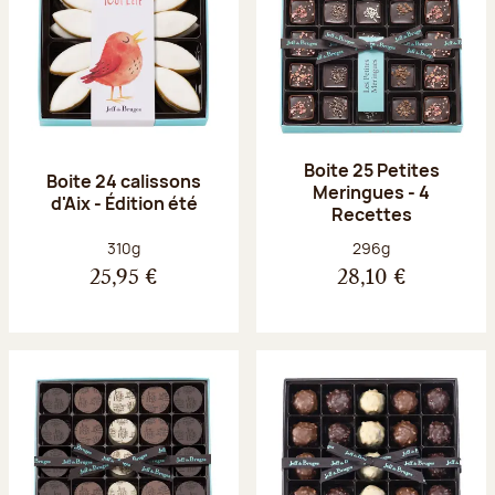
Boite 25 Petites
Boite 24 calissons
Meringues - 4
d'Aix - Édition été
Recettes
Poids net :
Poids net :
310g
296g
25,95 €
28,10 €