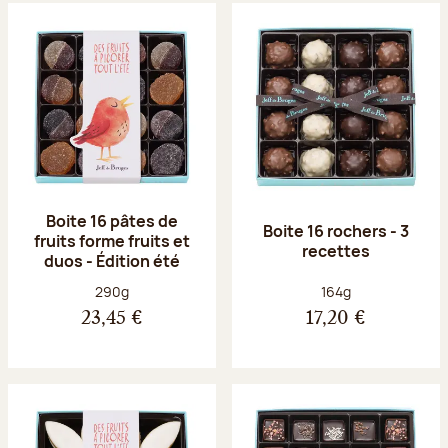
Boite 16 pâtes de
Boite 16 rochers - 3
fruits forme fruits et
recettes
duos - Édition été
Poids net :
Poids net :
290g
164g
23,45 €
17,20 €