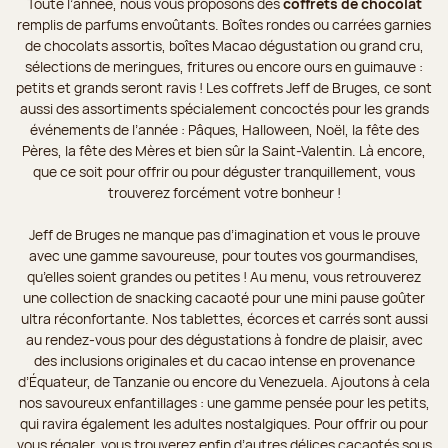
Toute l’année, nous vous proposons des
coffrets de chocolat
remplis de parfums envoûtants. Boîtes rondes ou carrées garnies
de chocolats assortis, boîtes Macao dégustation ou grand cru,
sélections de meringues, fritures ou encore ours en guimauve :
petits et grands seront ravis ! Les coffrets Jeff de Bruges, ce sont
aussi des assortiments spécialement concoctés pour les grands
événements de l’année : Pâques, Halloween, Noël, la fête des
Pères, la fête des Mères et bien sûr la Saint-Valentin. Là encore,
que ce soit pour offrir ou pour déguster tranquillement, vous
trouverez forcément votre bonheur !
Jeff de Bruges ne manque pas d’imagination et vous le prouve
avec une gamme savoureuse, pour toutes vos gourmandises,
qu’elles soient grandes ou petites ! Au menu, vous retrouverez
une collection de snacking cacaoté pour une mini pause goûter
ultra réconfortante. Nos tablettes, écorces et carrés sont aussi
au rendez-vous pour des dégustations à fondre de plaisir, avec
des inclusions originales et du cacao intense en provenance
d’Équateur, de Tanzanie ou encore du Venezuela. Ajoutons à cela
nos savoureux enfantillages : une gamme pensée pour les petits,
qui ravira également les adultes nostalgiques. Pour offrir ou pour
vous régaler, vous trouverez enfin d’autres délices cacaotés sous