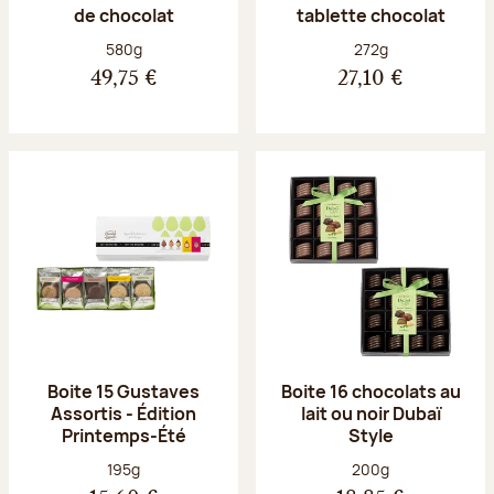
de chocolat
tablette chocolat
Poids net :
Poids net :
580g
272g
49,75 €
27,10 €
Boite 15 Gustaves
Boite 16 chocolats au
Assortis - Édition
lait ou noir Dubaï
Printemps-Été
Style
Poids net :
Poids net :
195g
200g