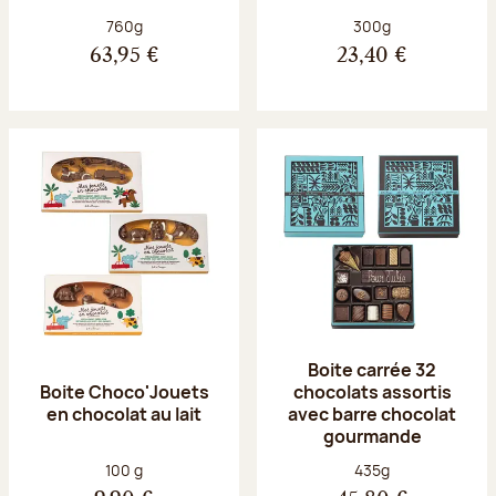
Poids net :
Poids net :
760g
300g
63,95 €
23,40 €
Boite carrée 32
Boite Choco'Jouets
chocolats assortis
en chocolat au lait
avec barre chocolat
gourmande
Poids net :
Poids net :
100 g
435g