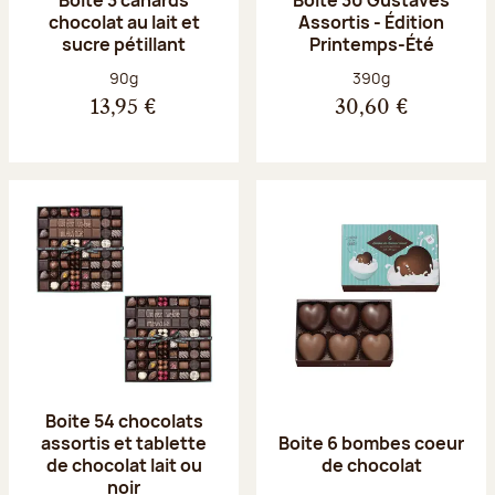
chocolat au lait et
Assortis - Édition
sucre pétillant
Printemps-Été
Poids net :
Poids net :
90g
390g
13,95 €
30,60 €
Boite 54 chocolats
assortis et tablette
Boite 6 bombes coeur
de chocolat lait ou
de chocolat
noir