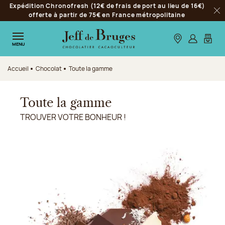
Expédition Chronofresh (12€ de frais de port au lieu de 16€)
Aller à la navigation
offerte à partir de 75€ en France métropolitaine
Fer
Aller au contenu principal
Aller au pied de page
Nos boutiques
S’identifie
Mon p
MENU
Accueil
Chocolat
Toute la gamme
Toute la gamme
TROUVER VOTRE BONHEUR !