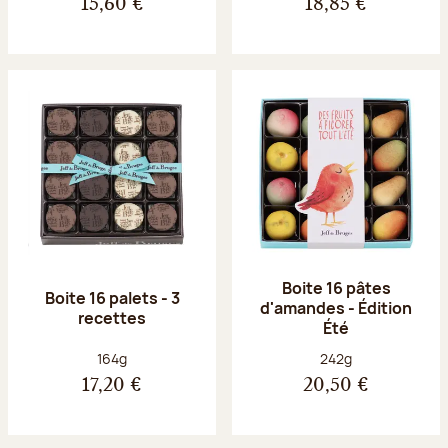
15,60 €
18,85 €
Boite 16 pâtes
Boite 16 palets - 3
d'amandes - Édition
recettes
Été
Poids net :
Poids net :
164g
242g
17,20 €
20,50 €