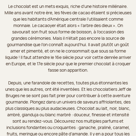
Le chocolat est un mets exquis, riche d’une histoire millénaire.
Mille ans avant notre ère, les fèves de cacao étaient si précieuses
que les habitants d’Amérique centrale l’utilisaient comme
monnaie. Le cacaoyer était alors « l’arbre des dieux ». On
savourait son fruit sous forme de boisson, à l’occasion des
grandes cérémonies. Mais il n’était pas encore la source de
gourmandise que l’on connaît aujourd’hui. Il avait plutôt un goût
amer et pimenté, et on ne le consommait que sous sa forme
liquide ! Il faut attendre le 16e siècle pour voir cette denrée arriver
en Europe, et le 17e siècle pour que le premier chocolat à croquer
fasse son apparition.
Depuis, une farandole de recettes, toutes plus étonnantes les
unes que les autres, ont été inventées. Et les chocolatiers Jeff de
Bruges ne se sont pas fait prier pour contribuer à cette aventure
gourmande. Plongez dans un univers de saveurs affriolantes, des
plus classiques au plus audacieuses. Chocolat au lait, noir, blanc,
ambré, gianduja ou blanc marbré : douceur, finesse et intensité
sont au rendez-vous. Découvrez nos multiples parfums et
inclusions fondantes ou croquantes : ganache, praliné, caramel,
fruits, meringue ou encore pâte d’amande. Il y en a pour tous les