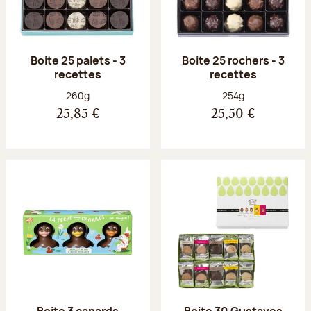
Boite 25 palets - 3
Boite 25 rochers - 3
recettes
recettes
Poids net :
Poids net :
260g
254g
25,85 €
25,50 €
Boite 3 canards
Boite 30 Gustaves