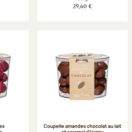
29,60 €
es
Coupelle amandes chocolat au lait
e
et caramel d'Isigny