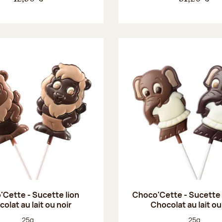
Cette - Sucette lion
Choco'Cette - Sucette
olat au lait ou noir
Chocolat au lait ou
Poids net :
Poids net :
25g
25g