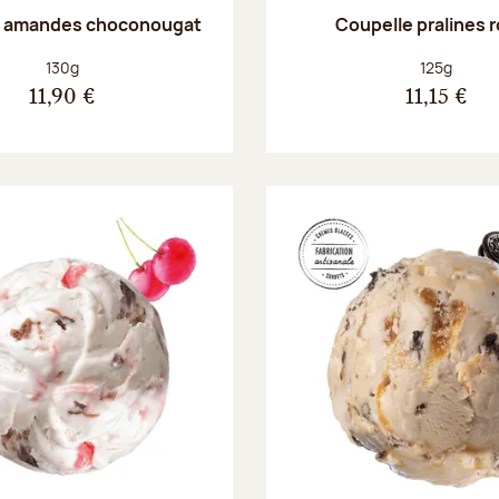
e amandes choconougat
Coupelle pralines 
Poids net :
Poids net :
130g
125g
11,90 €
11,15 €