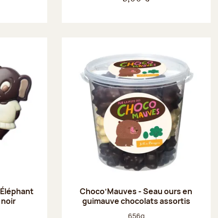
 Éléphant
Choco’Mauves - Seau ours en
 noir
guimauve chocolats assortis
Poids net :
656g