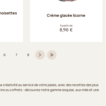
noisettes
Crème glacée licorne
À partir de
8,90 €
6
7
8
5 sur 9
Page
Page
Page
Page suivante
Dernière page
a créativité au service de votre palais, avec des recettes des plus
lotins ou coffrets : découvrez notre gamme exquise, aux mille et une