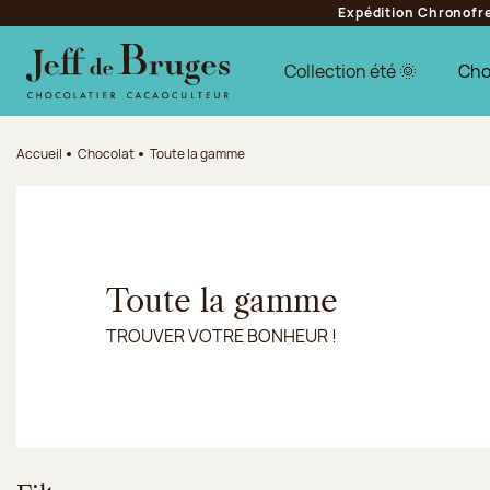
Expédition Chronofres
Aller à la navigation
Aller au contenu principal
Aller au pied de page
Collection été 🌞
Cho
Accueil
Chocolat
Toute la gamme
Toute la gamme
TROUVER VOTRE BONHEUR !