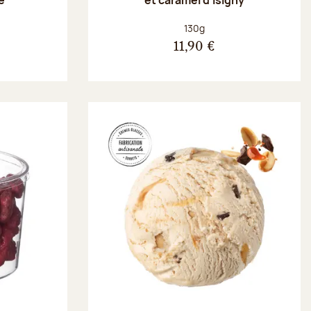
Poids net :
130g
11,90 €