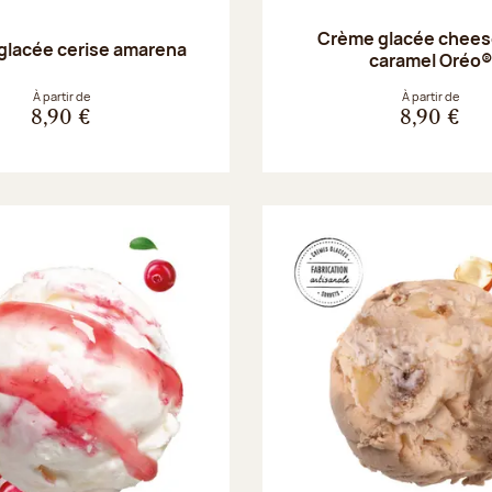
Crème glacée chee
glacée cerise amarena
caramel Oréo®
À partir de
À partir de
8,90 €
8,90 €