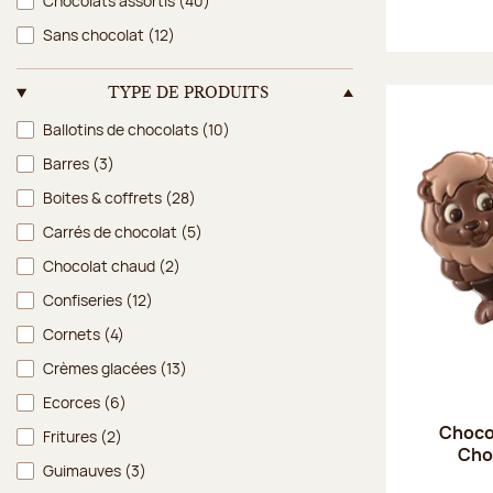
Chocolats assortis
(40)
Sans chocolat
(12)
TYPE DE PRODUITS
Type de produits
Ballotins de chocolats
(10)
Barres
(3)
Boites & coffrets
(28)
Carrés de chocolat
(5)
Chocolat chaud
(2)
Confiseries
(12)
Cornets
(4)
Crèmes glacées
(13)
Ecorces
(6)
Choco'
Fritures
(2)
Choc
Guimauves
(3)