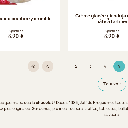
Crème glacée gianduja 
acée cranberry crumble
pâte à tartiner
À partir de
À partir de
8,90 €
8,90 €
...
2
3
4
5
Première page
Page précédente
Page
Page
Page
Page 
Tout voir
 plus gourmand que le
chocolat
! Depuis 1986, Jeff de Bruges met toute s
x plus originales. Ganaches, pralinés, rochers, truffes, tablettes, bal
saveurs.