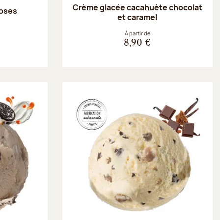
Crème glacée cacahuète chocolat
roses
et caramel
À partir de
8,90 €