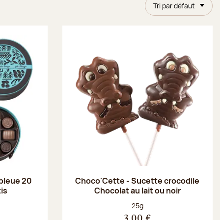
Tri par défaut
 bleue 20
Choco'Cette - Sucette crocodile
is
Chocolat au lait ou noir
Poids net :
25g
3,00 €