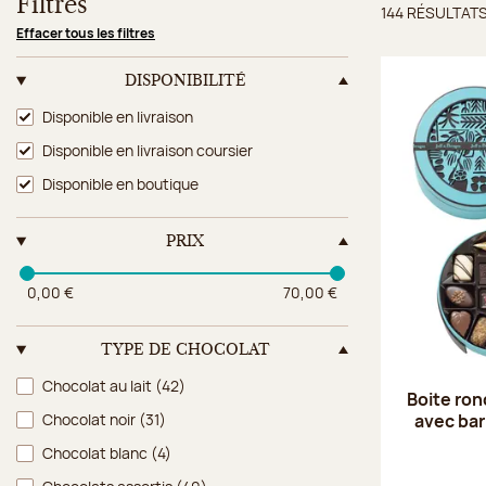
Filtres
144 RÉSULTAT
Résulta
Effacer tous les filtres
DISPONIBILITÉ
Disponibilité
Disponible en livraison
Disponible en livraison coursier
Disponible en boutique
PRIX
0,00 €
70,00 €
TYPE DE CHOCOLAT
Type de chocolat
Chocolat au lait
(42)
Boite ron
avec ba
Chocolat noir
(31)
Chocolat blanc
(4)