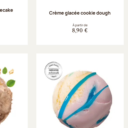
secake
Crème glacée cookie dough
À partir de
8,90 €