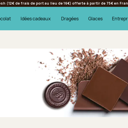
h (12€ de frais de port au lieu de 16€) offerte à partir de 75€ en Fr
colat
Idées cadeaux
Dragées
Glaces
Entrepr