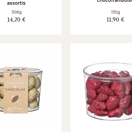
assortis
Poids net :
Poids net :
306g
130g
14,20 €
11,90 €