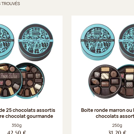
S TROUVÉS
ts trouvés
de 25 chocolats assortis
Boite ronde marron ou
rre chocolat gourmande
chocolats assort
Poids net :
Poids net :
350g
250g
42,50 €
31,20 €