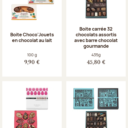
Boite carrée 32
Boite Choco'Jouets
chocolats assortis
en chocolat au lait
avec barre chocolat
gourmande
Poids net :
Poids net :
100 g
435g
9,90 €
45,80 €