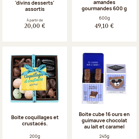
amandes
'divins desserts'
gourmandes 600 g
assortis
Poids net :
600g
À partir de
20,00 €
49,10 €
Boite cube 16 ours en
Boite coquillages et
guimauve chocolat
crustacés.
au lait et caramel
Poids net :
Poids net :
200g
245g