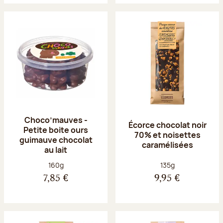
Choco’mauves -
Écorce chocolat noir
Petite boite ours
70% et noisettes
guimauve chocolat
caramélisées
au lait
Poids net :
Poids net :
160g
135g
7,85 €
9,95 €