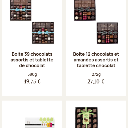
Boite 39 chocolats
Boite 12 chocolats et
assortis et tablette
amandes assortis et
de chocolat
tablette chocolat
Poids net :
Poids net :
580g
272g
49,75 €
27,10 €