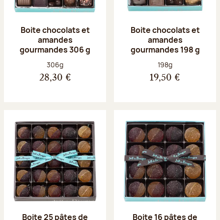
Boite chocolats et
Boite chocolats et
amandes
amandes
gourmandes 306 g
gourmandes 198 g
Poids net :
Poids net :
306g
198g
28,30 €
19,50 €
Boite 25 pâtes de
Boite 16 pâtes de