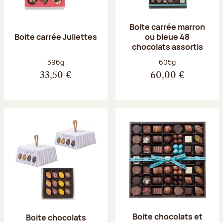
Boite carrée marron
Boite carrée Juliettes
ou bleue 48
chocolats assortis
Poids net :
Poids net :
396g
605g
33,50 €
60,00 €
Boite chocolats et
Boite chocolats