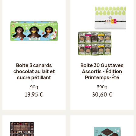
Boite 3 canards
Boite 30 Gustaves
chocolat au lait et
Assortis - Édition
sucre pétillant
Printemps-Été
Poids net :
Poids net :
90g
390g
13,95 €
30,60 €