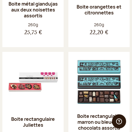
Boite métal giandujas
Boite orangettes et
aux deux noisettes
citronnettes
assortis
Poids net :
Poids net :
260g
260g
25,75 €
22,20 €
Boite rectangulaire
Boite rectangulaire
marron ou bleue 23
Juliettes
chocolats assortis