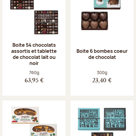
Boite 54 chocolats
assortis et tablette
Boite 6 bombes coeur
de chocolat lait ou
de chocolat
noir
Poids net :
Poids net :
760g
300g
63,95 €
23,40 €