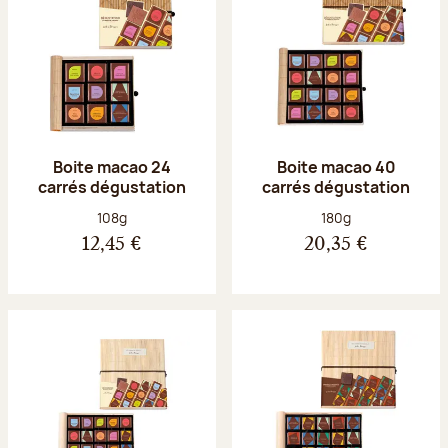
Boite macao 24
Boite macao 40
carrés dégustation
carrés dégustation
Poids net :
Poids net :
108g
180g
12,45 €
20,35 €