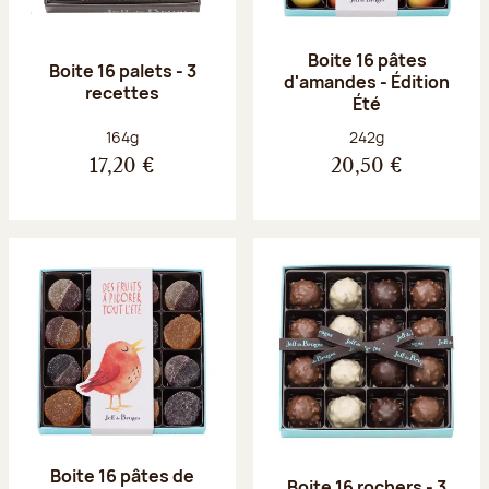
Boite 16 pâtes
Boite 16 palets - 3
d'amandes - Édition
recettes
Été
Poids net :
Poids net :
164g
242g
17,20 €
20,50 €
Boite 16 pâtes de
Boite 16 rochers - 3