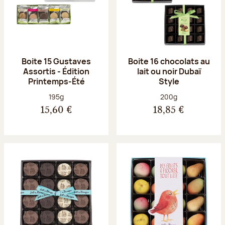
Boite 15 Gustaves
Boite 16 chocolats au
Assortis - Édition
lait ou noir Dubaï
Printemps-Été
Style
Poids net :
Poids net :
195g
200g
15,60 €
18,85 €