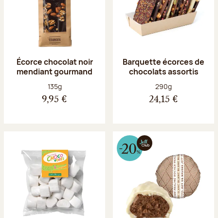
Écorce chocolat noir
Barquette écorces de
mendiant gourmand
chocolats assortis
Poids net :
Poids net :
135g
290g
9,95 €
24,15 €