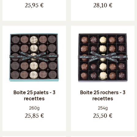
25,95 €
28,10 €
Boite 25 palets - 3
Boite 25 rochers - 3
recettes
recettes
Poids net :
Poids net :
260g
254g
25,85 €
25,50 €