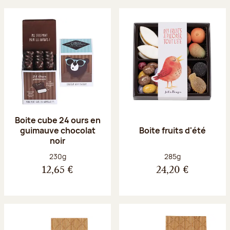
Boite cube 24 ours en
guimauve chocolat
Boite fruits d'été
noir
Poids net :
Poids net :
230g
285g
12,65 €
24,20 €