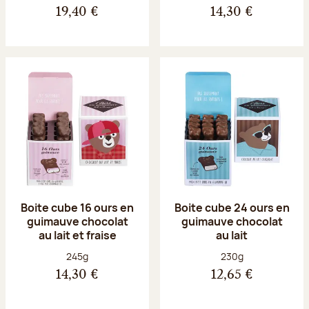
19,40 €
14,30 €
Boite cube 16 ours en
Boite cube 24 ours en
guimauve chocolat
guimauve chocolat
au lait et fraise
au lait
Poids net :
Poids net :
245g
230g
14,30 €
12,65 €