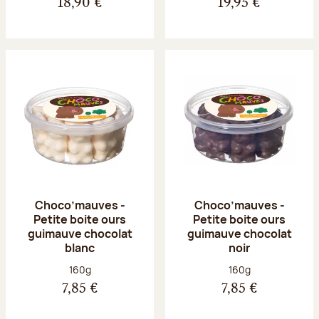
18,90 €
19,95 €
Choco’mauves -
Choco’mauves -
Petite boite ours
Petite boite ours
guimauve chocolat
guimauve chocolat
blanc
noir
Poids net :
Poids net :
160g
160g
7,85 €
7,85 €