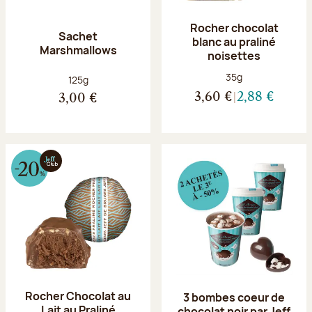
Rocher chocolat
Sachet
blanc au praliné
Marshmallows
noisettes
Poids net :
35g
Poids net :
125g
3,60 €
2,88 €
3,00 €
Rocher Chocolat au
3 bombes coeur de
Lait au Praliné
chocolat noir par Jeff