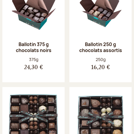
Ballotin 375 g
Ballotin 250 g
chocolats noirs
chocolats assortis
Poids net :
Poids net :
375g
250g
24,30 €
16,20 €