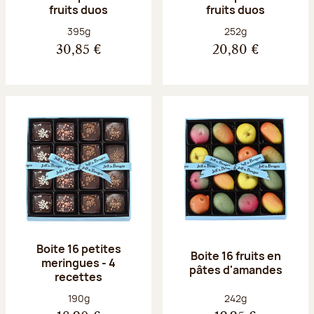
fruits duos
fruits duos
Poids net :
Poids net :
395g
252g
30,85 €
20,80 €
Boite 16 petites
Boite 16 fruits en
meringues - 4
pâtes d'amandes
recettes
Poids net :
Poids net :
190g
242g