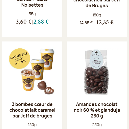
Noisettes
de Bruges
Poids net :
35g
Poids net :
150g
3,60 €
2,88 €
14,85 €
12,35 €
3 bombes cœur de
Amandes chocolat
chocolat lait caramel
noir 60 % et gianduja
par Jeff de bruges
230 g
Poids net :
Poids net :
150g
230g