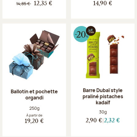
14,85 €
12,35 €
14,90 €
Barre Dubaï style
Ballotin et pochette
praliné pistaches
organdi
kadaïf
Poids net :
250g
Poids net :
30g
À partir de
2,90 €
2,32 €
19,20 €