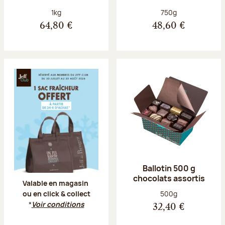
Poids net :
Poids net :
1kg
750g
64,80 €
48,60 €
Offre Jeff Club du 20 juillet au 23 aoû
Ballotin 500 g
chocolats assortis
Valable en magasin
Poids net :
500g
ou en click & collect
*
Voir conditions
32,40 €