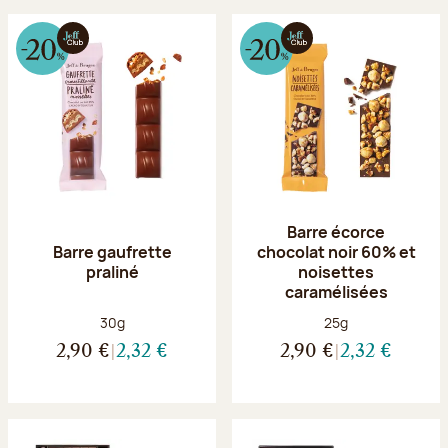
Barre écorce
Barre gaufrette
chocolat noir 60% et
praliné
noisettes
caramélisées
Poids net :
Poids net :
30g
25g
2,90 €
2,32 €
2,90 €
2,32 €