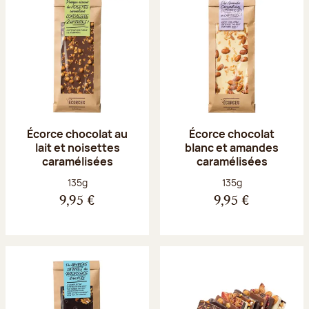
Écorce chocolat au
Écorce chocolat
lait et noisettes
blanc et amandes
caramélisées
caramélisées
Poids net :
Poids net :
135g
135g
9,95 €
9,95 €