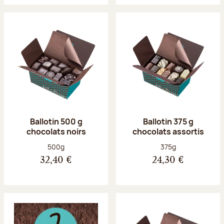
Ballotin 500 g
Ballotin 375 g
chocolats noirs
chocolats assortis
Poids net :
Poids net :
500g
375g
32,40 €
24,30 €