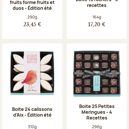
fruits forme fruits et
recettes
duos - Édition été
Poids net :
Poids net :
290g
164g
23,45 €
17,20 €
Boite 25 Petites
Boite 24 calissons
Meringues - 4
d'Aix - Édition été
Recettes
Poids net :
Poids net :
310g
296g