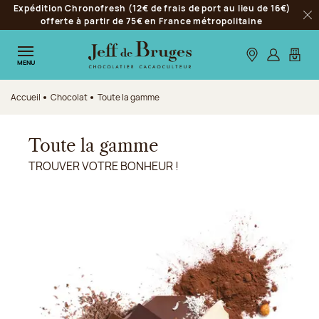
Expédition Chronofresh (12€ de frais de port au lieu de 16€)
Aller à la navigation
offerte à partir de 75€ en France métropolitaine
Fer
Aller au contenu principal
Aller au pied de page
Nos boutiques
S’identifie
Mon p
MENU
Accueil
Chocolat
Toute la gamme
Toute la gamme
TROUVER VOTRE BONHEUR !