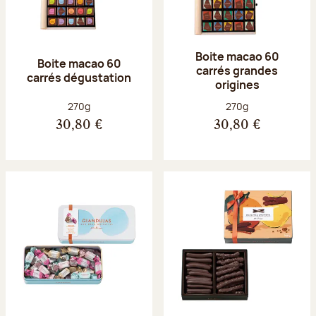
Boite macao 60
Boite macao 60
carrés grandes
carrés dégustation
origines
Poids net :
Poids net :
270g
270g
30,80 €
30,80 €