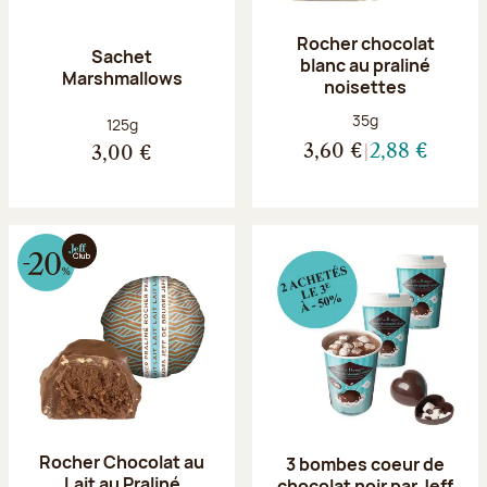
Rocher chocolat
Sachet
blanc au praliné
Marshmallows
noisettes
Poids net :
35g
Poids net :
125g
3,60 €
2,88 €
3,00 €
Rocher Chocolat au
3 bombes coeur de
Lait au Praliné
chocolat noir par Jeff