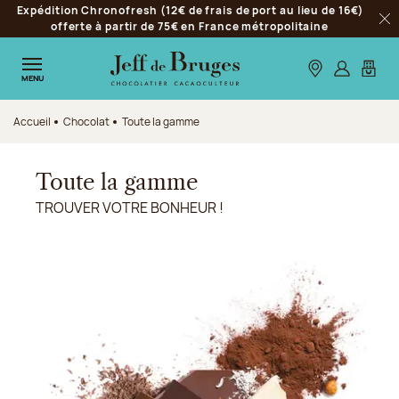
Expédition Chronofresh (12€ de frais de port au lieu de 16€)
Aller à la navigation
offerte à partir de 75€ en France métropolitaine
Fer
Aller au contenu principal
Aller au pied de page
Nos boutiques
S’identifie
Mon p
MENU
Accueil
Chocolat
Toute la gamme
Toute la gamme
TROUVER VOTRE BONHEUR !