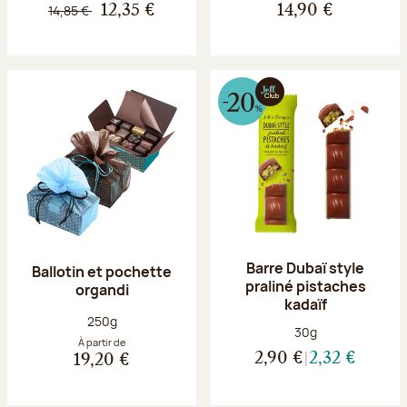
14,85 €
12,35 €
14,90 €
Barre Dubaï style
Ballotin et pochette
praliné pistaches
organdi
kadaïf
Poids net :
250g
Poids net :
30g
À partir de
2,90 €
2,32 €
19,20 €