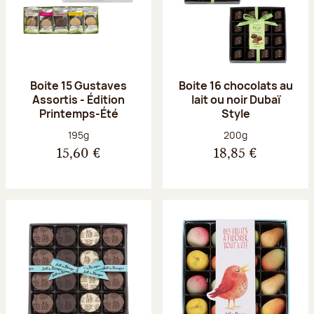
Boite 15 Gustaves
Boite 16 chocolats au
Assortis - Édition
lait ou noir Dubaï
Printemps-Été
Style
Poids net :
Poids net :
195g
200g
15,60 €
18,85 €