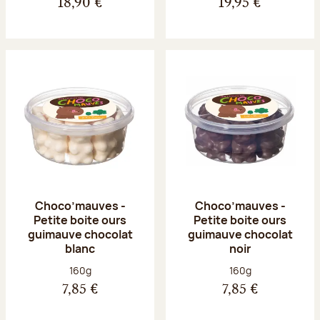
18,90 €
19,95 €
Choco’mauves -
Choco’mauves -
Petite boite ours
Petite boite ours
guimauve chocolat
guimauve chocolat
blanc
noir
Poids net :
Poids net :
160g
160g
7,85 €
7,85 €