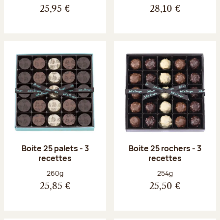
25,95 €
28,10 €
Boite 25 palets - 3
Boite 25 rochers - 3
recettes
recettes
Poids net :
Poids net :
260g
254g
25,85 €
25,50 €