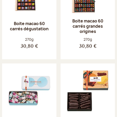
Boite macao 60
Boite macao 60
carrés grandes
carrés dégustation
origines
Poids net :
Poids net :
270g
270g
30,80 €
30,80 €