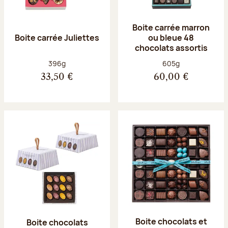
Boite carrée marron
Boite carrée Juliettes
ou bleue 48
chocolats assortis
Poids net :
Poids net :
396g
605g
33,50 €
60,00 €
Boite chocolats et
Boite chocolats