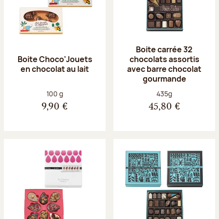
Boite carrée 32
Boite Choco'Jouets
chocolats assortis
en chocolat au lait
avec barre chocolat
gourmande
Poids net :
Poids net :
100 g
435g
9,90 €
45,80 €