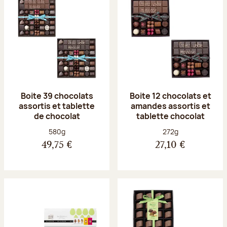
Boite 39 chocolats
Boite 12 chocolats et
assortis et tablette
amandes assortis et
de chocolat
tablette chocolat
Poids net :
Poids net :
580g
272g
49,75 €
27,10 €