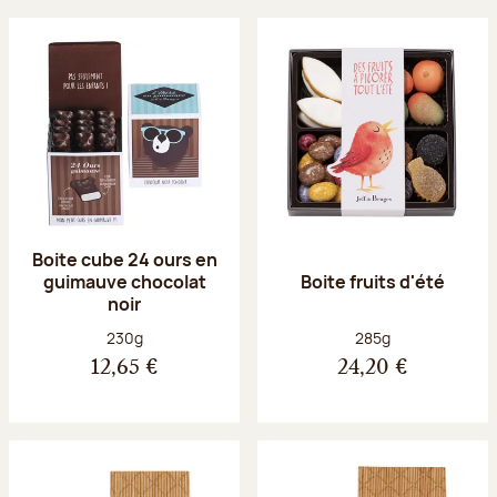
Boite cube 24 ours en
guimauve chocolat
Boite fruits d'été
noir
Poids net :
Poids net :
230g
285g
12,65 €
24,20 €