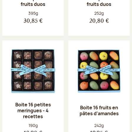
fruits duos
fruits duos
Poids net :
Poids net :
395g
252g
30,85 €
20,80 €
Boite 16 petites
Boite 16 fruits en
meringues - 4
pâtes d'amandes
recettes
Poids net :
Poids net :
190g
242g