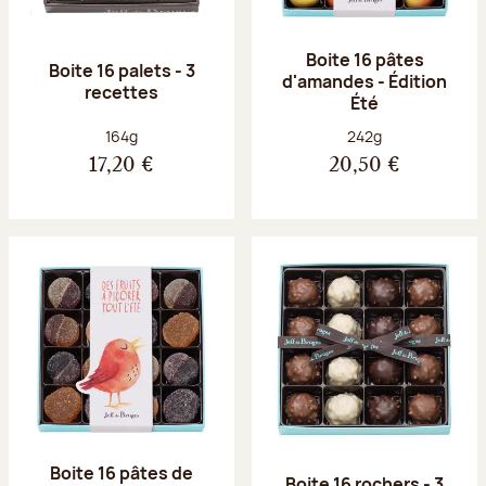
Boite 16 pâtes
Boite 16 palets - 3
d'amandes - Édition
recettes
Été
Poids net :
Poids net :
164g
242g
17,20 €
20,50 €
Boite 16 pâtes de
Boite 16 rochers - 3