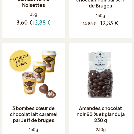
Noisettes
de Bruges
Poids net :
35g
Poids net :
150g
3,60 €
2,88 €
14,85 €
12,35 €
3 bombes cœur de
Amandes chocolat
chocolat lait caramel
noir 60 % et gianduja
par Jeff de bruges
230 g
Poids net :
Poids net :
150g
230g