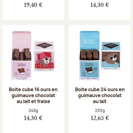
19,40 €
14,30 €
Boite cube 16 ours en
Boite cube 24 ours en
guimauve chocolat
guimauve chocolat
au lait et fraise
au lait
Poids net :
Poids net :
245g
230g
14,30 €
12,65 €