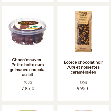
Choco’mauves -
Écorce chocolat noir
Petite boite ours
70% et noisettes
guimauve chocolat
caramélisées
au lait
Poids net :
Poids net :
160g
135g
7,85 €
9,95 €