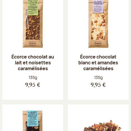
Écorce chocolat au
Écorce chocolat
lait et noisettes
blanc et amandes
caramélisées
caramélisées
Poids net :
Poids net :
135g
135g
9,95 €
9,95 €