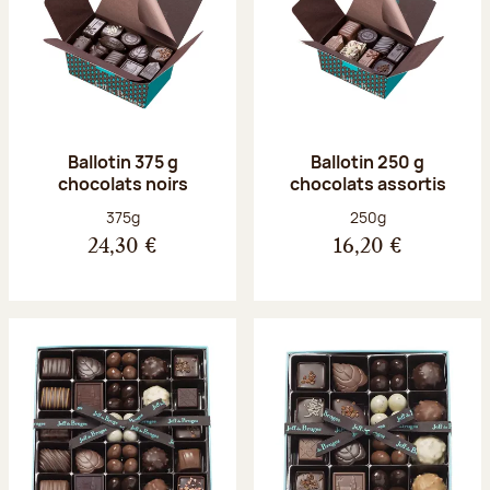
Ballotin 375 g
Ballotin 250 g
chocolats noirs
chocolats assortis
Poids net :
Poids net :
375g
250g
24,30 €
16,20 €