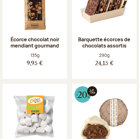
Écorce chocolat noir
Barquette écorces de
mendiant gourmand
chocolats assortis
Poids net :
Poids net :
135g
290g
9,95 €
24,15 €