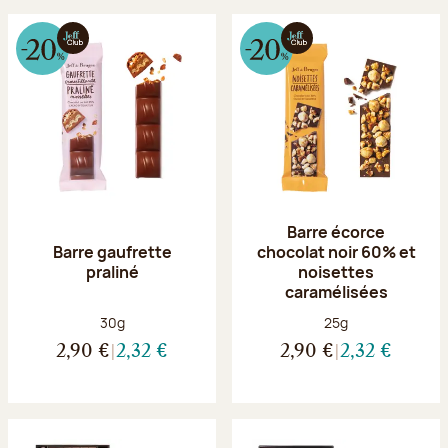
Barre écorce
Barre gaufrette
chocolat noir 60% et
praliné
noisettes
caramélisées
Poids net :
Poids net :
30g
25g
2,90 €
2,32 €
2,90 €
2,32 €