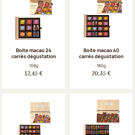
Boite macao 24
Boite macao 40
carrés dégustation
carrés dégustation
Poids net :
Poids net :
108g
180g
12,45 €
20,35 €