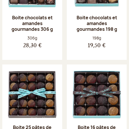
Boite chocolats et
Boite chocolats et
amandes
amandes
gourmandes 306 g
gourmandes 198 g
Poids net :
Poids net :
306g
198g
28,30 €
19,50 €
Boite 25 pâtes de
Boite 16 pâtes de