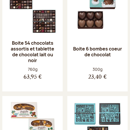
Boite 54 chocolats
assortis et tablette
Boite 6 bombes coeur
de chocolat lait ou
de chocolat
noir
Poids net :
Poids net :
760g
300g
63,95 €
23,40 €