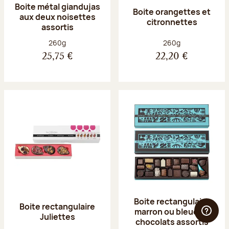
Boite métal giandujas
Boite orangettes et
aux deux noisettes
citronnettes
assortis
Poids net :
Poids net :
260g
260g
25,75 €
22,20 €
Boite rectangulaire
Boite rectangulaire
marron ou bleue 23
Juliettes
chocolats assortis