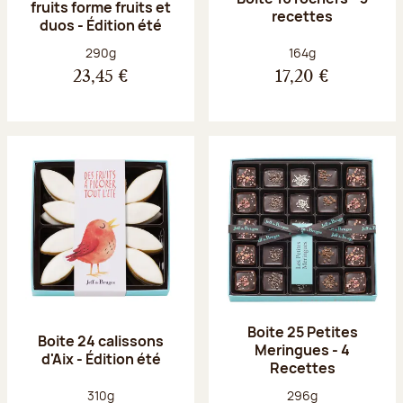
fruits forme fruits et
recettes
duos - Édition été
Poids net :
Poids net :
290g
164g
23,45 €
17,20 €
Boite 25 Petites
Boite 24 calissons
Meringues - 4
d'Aix - Édition été
Recettes
Poids net :
Poids net :
310g
296g