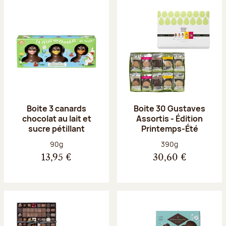
Boite 3 canards
Boite 30 Gustaves
chocolat au lait et
Assortis - Édition
sucre pétillant
Printemps-Été
Poids net :
Poids net :
90g
390g
13,95 €
30,60 €