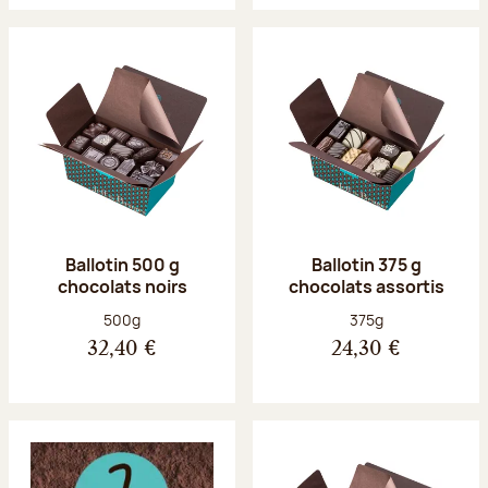
Ballotin 500 g
Ballotin 375 g
chocolats noirs
chocolats assortis
Poids net :
Poids net :
500g
375g
32,40 €
24,30 €