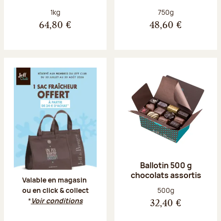
Poids net :
Poids net :
1kg
750g
64,80 €
48,60 €
Offre Jeff Club du 20 juillet au 23 aoû
Ballotin 500 g
chocolats assortis
Valable en magasin
Poids net :
500g
ou en click & collect
*
Voir conditions
32,40 €