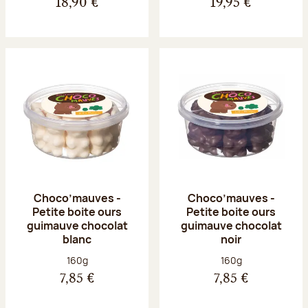
18,90 €
19,95 €
Choco’mauves -
Choco’mauves -
Petite boite ours
Petite boite ours
guimauve chocolat
guimauve chocolat
blanc
noir
Poids net :
Poids net :
160g
160g
7,85 €
7,85 €