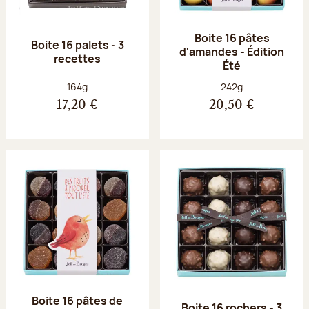
Boite 16 pâtes
Boite 16 palets - 3
d'amandes - Édition
recettes
Été
Poids net :
Poids net :
164g
242g
17,20 €
20,50 €
Boite 16 pâtes de
Boite 16 rochers - 3