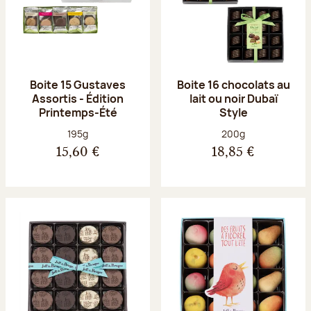
Boite 15 Gustaves
Boite 16 chocolats au
Assortis - Édition
lait ou noir Dubaï
Printemps-Été
Style
Poids net :
Poids net :
195g
200g
15,60 €
18,85 €