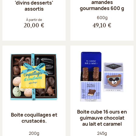
amandes
'divins desserts'
gourmandes 600 g
assortis
Poids net :
600g
À partir de
20,00 €
49,10 €
Boite cube 16 ours en
Boite coquillages et
guimauve chocolat
crustacés.
au lait et caramel
Poids net :
Poids net :
200g
245g