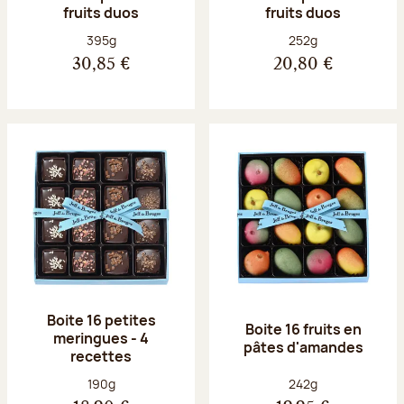
fruits duos
fruits duos
Poids net :
Poids net :
395g
252g
30,85 €
20,80 €
Boite 16 petites
Boite 16 fruits en
meringues - 4
pâtes d'amandes
recettes
Poids net :
Poids net :
190g
242g