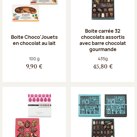
Boite carrée 32
Boite Choco'Jouets
chocolats assortis
en chocolat au lait
avec barre chocolat
gourmande
Poids net :
Poids net :
100 g
435g
9,90 €
45,80 €