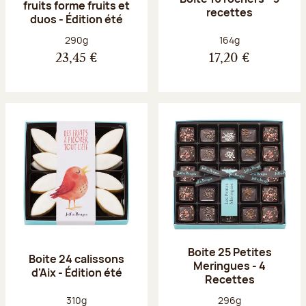
fruits forme fruits et
recettes
duos - Édition été
Poids net :
Poids net :
290g
164g
23,45 €
17,20 €
Boite 25 Petites
Boite 24 calissons
Meringues - 4
d'Aix - Édition été
Recettes
Poids net :
Poids net :
310g
296g