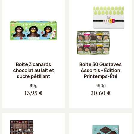
Boite 3 canards
Boite 30 Gustaves
chocolat au lait et
Assortis - Édition
sucre pétillant
Printemps-Été
Poids net :
Poids net :
90g
390g
13,95 €
30,60 €