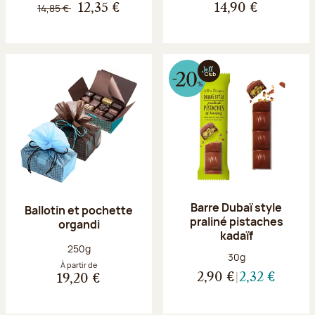
14,85 €
12,35 €
14,90 €
Barre Dubaï style
Ballotin et pochette
praliné pistaches
organdi
kadaïf
Poids net :
250g
Poids net :
30g
À partir de
2,90 €
2,32 €
19,20 €