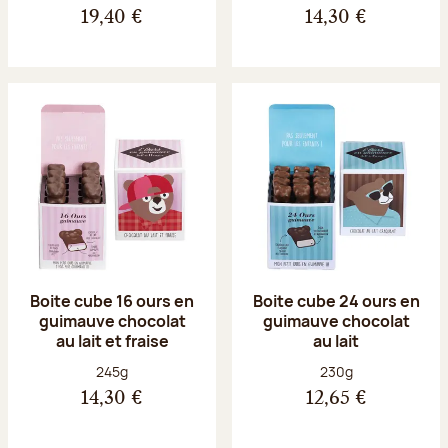
19,40 €
14,30 €
Boite cube 16 ours en
Boite cube 24 ours en
guimauve chocolat
guimauve chocolat
au lait et fraise
au lait
Poids net :
Poids net :
245g
230g
14,30 €
12,65 €