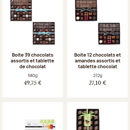
Boite 39 chocolats
Boite 12 chocolats et
assortis et tablette
amandes assortis et
de chocolat
tablette chocolat
Poids net :
Poids net :
580g
272g
49,75 €
27,10 €