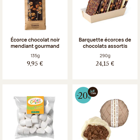
Écorce chocolat noir
Barquette écorces de
mendiant gourmand
chocolats assortis
Poids net :
Poids net :
135g
290g
9,95 €
24,15 €