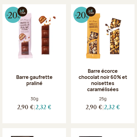
Barre écorce
Barre gaufrette
chocolat noir 60% et
praliné
noisettes
caramélisées
Poids net :
Poids net :
30g
25g
2,90 €
2,32 €
2,90 €
2,32 €