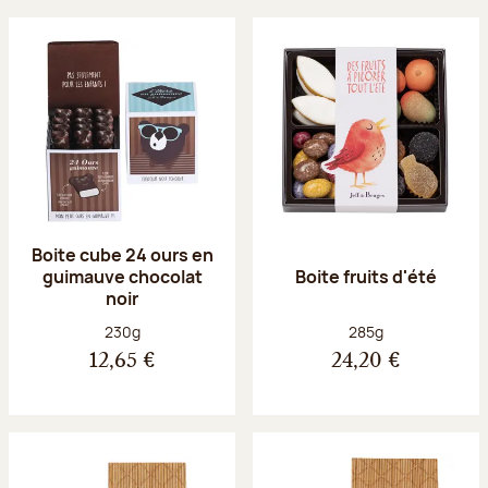
Boite cube 24 ours en
guimauve chocolat
Boite fruits d'été
noir
Poids net :
Poids net :
230g
285g
12,65 €
24,20 €