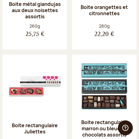
Boite métal giandujas
Boite orangettes et
aux deux noisettes
citronnettes
assortis
Poids net :
Poids net :
260g
260g
25,75 €
22,20 €
Boite rectangulaire
Boite rectangulaire
marron ou bleue 23
Juliettes
chocolats assortis