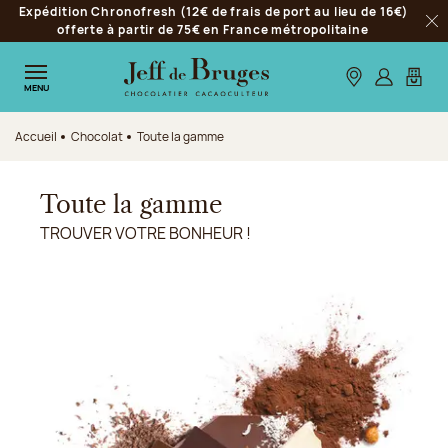
Expédition Chronofresh (12€ de frais de port au lieu de 16€)
Aller à la navigation
offerte à partir de 75€ en France métropolitaine
Fer
Aller au contenu principal
Aller au pied de page
Nos boutiques
S’identifie
Mon p
MENU
Accueil
Chocolat
Toute la gamme
Toute la gamme
TROUVER VOTRE BONHEUR !