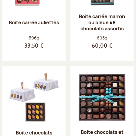
Boite carrée marron
Boite carrée Juliettes
ou bleue 48
chocolats assortis
Poids net :
Poids net :
396g
605g
33,50 €
60,00 €
Boite chocolats et
Boite chocolats