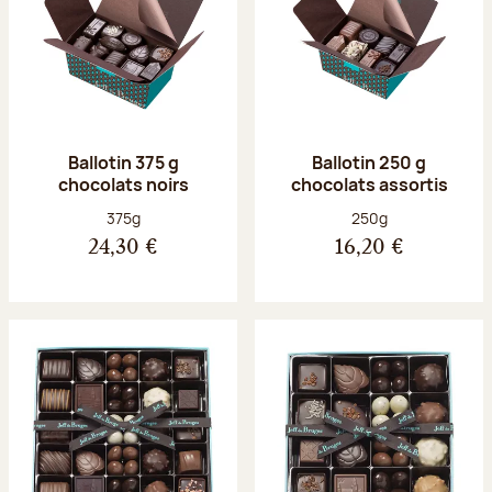
Ballotin 375 g
Ballotin 250 g
chocolats noirs
chocolats assortis
Poids net :
Poids net :
375g
250g
24,30 €
16,20 €