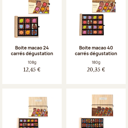
Boite macao 24
Boite macao 40
carrés dégustation
carrés dégustation
Poids net :
Poids net :
108g
180g
12,45 €
20,35 €