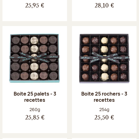
25,95 €
28,10 €
Boite 25 palets - 3
Boite 25 rochers - 3
recettes
recettes
Poids net :
Poids net :
260g
254g
25,85 €
25,50 €