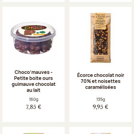
Choco’mauves -
Écorce chocolat noir
Petite boite ours
70% et noisettes
guimauve chocolat
caramélisées
au lait
Poids net :
Poids net :
160g
135g
7,85 €
9,95 €