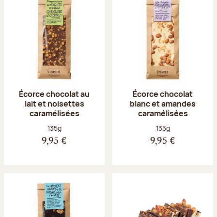
Écorce chocolat au
Écorce chocolat
lait et noisettes
blanc et amandes
caramélisées
caramélisées
Poids net :
Poids net :
135g
135g
9,95 €
9,95 €