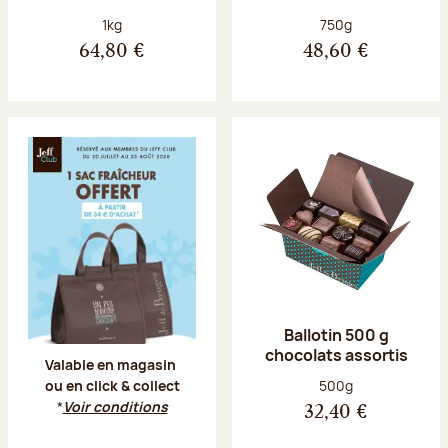
Poids net :
Poids net :
1kg
750g
64,80 €
48,60 €
Offre Jeff Club du 20 juillet au 23 aoû
Ballotin 500 g
chocolats assortis
Valable en magasin
Poids net :
500g
ou en click & collect
*
Voir conditions
32,40 €