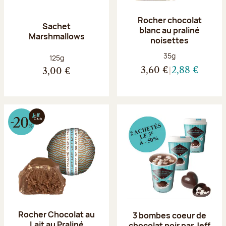
Rocher chocolat
Sachet
blanc au praliné
Marshmallows
noisettes
Poids net :
35g
Poids net :
125g
3,60 €
2,88 €
3,00 €
Rocher Chocolat au
3 bombes coeur de
Lait au Praliné
chocolat noir par Jeff