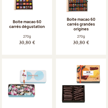
Boite macao 60
Boite macao 60
carrés grandes
carrés dégustation
origines
Poids net :
Poids net :
270g
270g
30,80 €
30,80 €