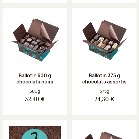
Ballotin 500 g
Ballotin 375 g
chocolats noirs
chocolats assortis
Poids net :
Poids net :
500g
375g
32,40 €
24,30 €