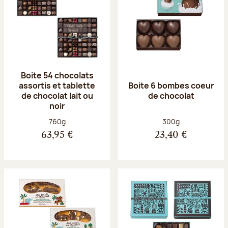
Boite 54 chocolats
assortis et tablette
Boite 6 bombes coeur
de chocolat lait ou
de chocolat
noir
Poids net :
Poids net :
760g
300g
63,95 €
23,40 €