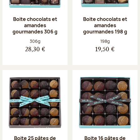
Boite chocolats et
Boite chocolats et
amandes
amandes
gourmandes 306 g
gourmandes 198 g
Poids net :
Poids net :
306g
198g
28,30 €
19,50 €
Boite 25 pâtes de
Boite 16 pâtes de