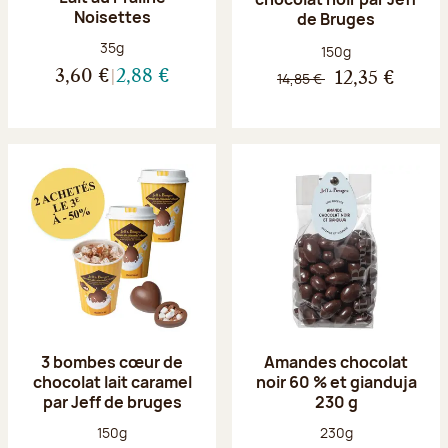
Noisettes
de Bruges
Poids net :
35g
Poids net :
150g
3,60 €
2,88 €
14,85 €
12,35 €
3 bombes cœur de
Amandes chocolat
chocolat lait caramel
noir 60 % et gianduja
par Jeff de bruges
230 g
Poids net :
Poids net :
150g
230g