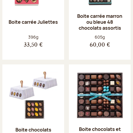
Boite carrée marron
Boite carrée Juliettes
ou bleue 48
chocolats assortis
Poids net :
Poids net :
396g
605g
33,50 €
60,00 €
Boite chocolats et
Boite chocolats