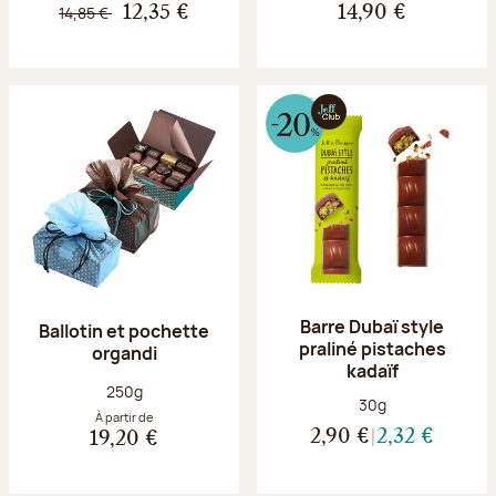
14,85 €
12,35 €
14,90 €
Barre Dubaï style
Ballotin et pochette
praliné pistaches
organdi
kadaïf
Poids net :
250g
Poids net :
30g
À partir de
2,90 €
2,32 €
19,20 €