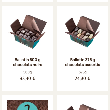
Ballotin 500 g
Ballotin 375 g
chocolats noirs
chocolats assortis
Poids net :
Poids net :
500g
375g
32,40 €
24,30 €