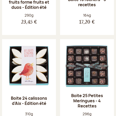
fruits forme fruits et
recettes
duos - Édition été
Poids net :
Poids net :
290g
164g
23,45 €
17,20 €
Boite 25 Petites
Boite 24 calissons
Meringues - 4
d'Aix - Édition été
Recettes
Poids net :
Poids net :
310g
296g