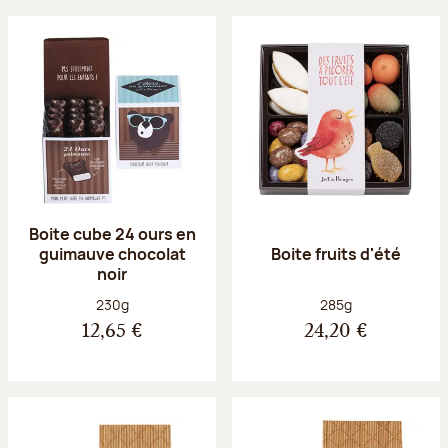
Boite cube 24 ours en
guimauve chocolat
Boite fruits d'été
noir
Poids net :
Poids net :
230g
285g
12,65 €
24,20 €