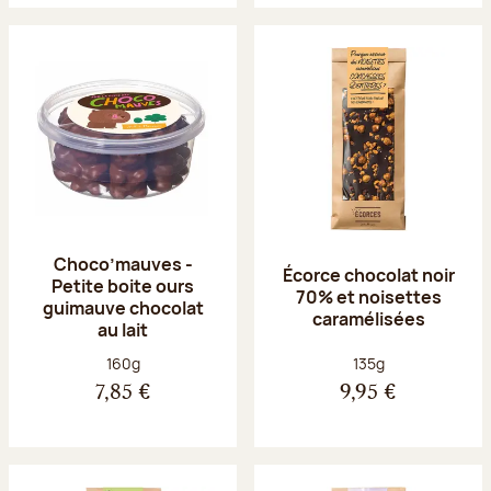
Choco’mauves -
Écorce chocolat noir
Petite boite ours
70% et noisettes
guimauve chocolat
caramélisées
au lait
Poids net :
Poids net :
160g
135g
7,85 €
9,95 €