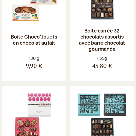
Boite carrée 32
Boite Choco'Jouets
chocolats assortis
en chocolat au lait
avec barre chocolat
gourmande
Poids net :
Poids net :
100 g
435g
9,90 €
45,80 €