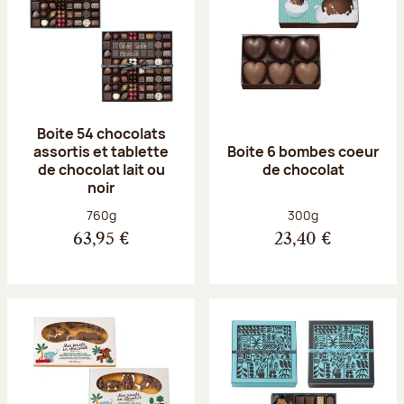
Boite 54 chocolats
assortis et tablette
Boite 6 bombes coeur
de chocolat lait ou
de chocolat
noir
Poids net :
Poids net :
760g
300g
63,95 €
23,40 €