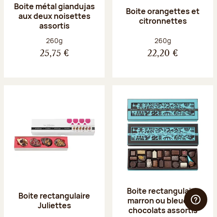
Boite métal giandujas
Boite orangettes et
aux deux noisettes
citronnettes
assortis
Poids net :
Poids net :
260g
260g
25,75 €
22,20 €
Boite rectangulaire
Boite rectangulaire
marron ou bleue 23
Juliettes
chocolats assortis