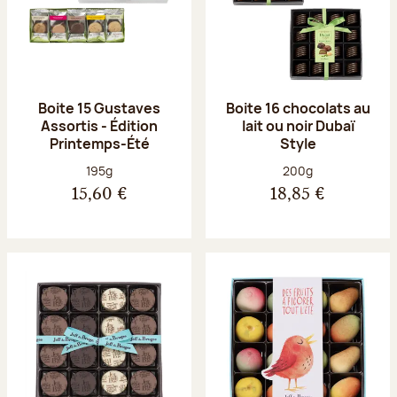
Boite 15 Gustaves
Boite 16 chocolats au
Assortis - Édition
lait ou noir Dubaï
Printemps-Été
Style
Poids net :
Poids net :
195g
200g
15,60 €
18,85 €