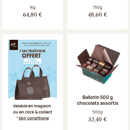
Poids net :
Poids net :
1kg
750g
64,80 €
48,60 €
Offre Jeff Club du 20 juillet au 23 aoû
Ballotin 500 g
chocolats assortis
Valable en magasin
Poids net :
500g
ou en click & collect
*
Voir conditions
32,40 €