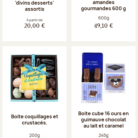
amandes
'divins desserts'
gourmandes 600 g
assortis
Poids net :
600g
À partir de
20,00 €
49,10 €
Boite cube 16 ours en
Boite coquillages et
guimauve chocolat
crustacés.
au lait et caramel
Poids net :
Poids net :
200g
245g