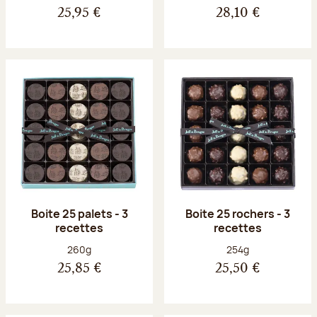
25,95 €
28,10 €
Boite 25 palets - 3
Boite 25 rochers - 3
recettes
recettes
Poids net :
Poids net :
260g
254g
25,85 €
25,50 €