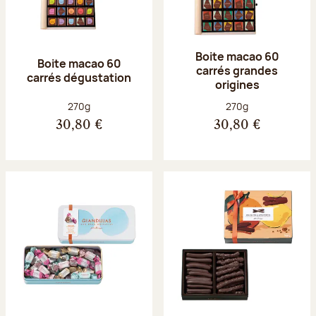
Boite macao 60
Boite macao 60
carrés grandes
carrés dégustation
origines
Poids net :
Poids net :
270g
270g
30,80 €
30,80 €