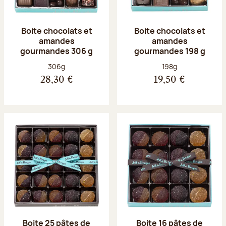
Boite chocolats et
Boite chocolats et
amandes
amandes
gourmandes 306 g
gourmandes 198 g
Poids net :
Poids net :
306g
198g
28,30 €
19,50 €
Boite 25 pâtes de
Boite 16 pâtes de