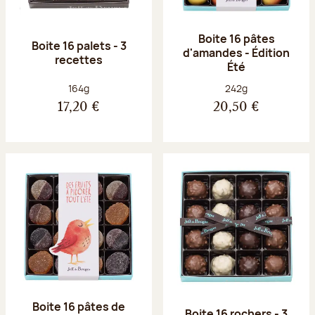
Boite 16 pâtes
Boite 16 palets - 3
d'amandes - Édition
recettes
Été
Poids net :
Poids net :
164g
242g
17,20 €
20,50 €
Boite 16 pâtes de
Boite 16 rochers - 3