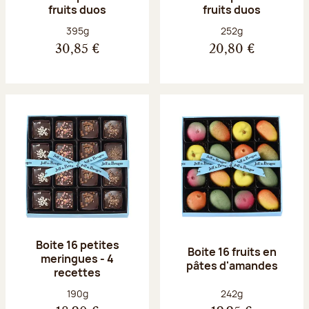
fruits duos
fruits duos
Poids net :
Poids net :
395g
252g
30,85 €
20,80 €
Boite 16 petites
Boite 16 fruits en
meringues - 4
pâtes d'amandes
recettes
Poids net :
Poids net :
190g
242g