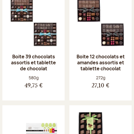
Boite 39 chocolats
Boite 12 chocolats et
assortis et tablette
amandes assortis et
de chocolat
tablette chocolat
Poids net :
Poids net :
580g
272g
49,75 €
27,10 €