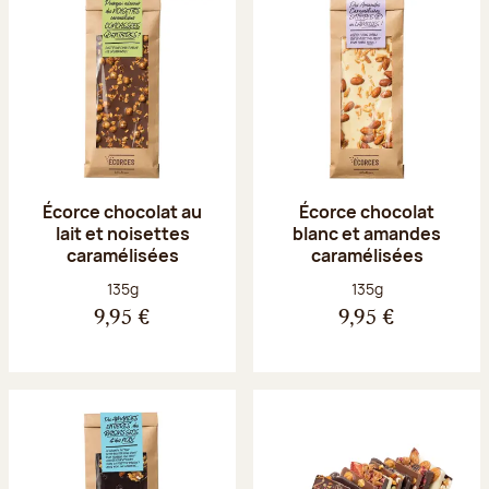
Écorce chocolat au
Écorce chocolat
lait et noisettes
blanc et amandes
caramélisées
caramélisées
Poids net :
Poids net :
135g
135g
9,95 €
9,95 €