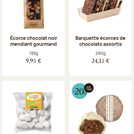
Écorce chocolat noir
Barquette écorces de
mendiant gourmand
chocolats assortis
Poids net :
Poids net :
135g
290g
9,95 €
24,15 €