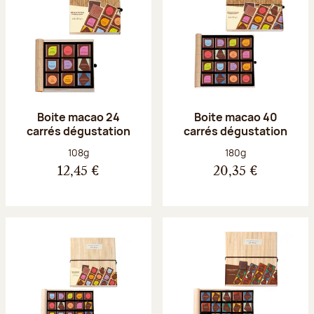
Boite macao 24
Boite macao 40
carrés dégustation
carrés dégustation
Poids net :
Poids net :
108g
180g
12,45 €
20,35 €