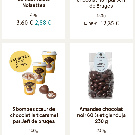
Noisettes
de Bruges
Poids net :
35g
Poids net :
150g
3,60 €
2,88 €
14,85 €
12,35 €
3 bombes cœur de
Amandes chocolat
chocolat lait caramel
noir 60 % et gianduja
par Jeff de bruges
230 g
Poids net :
Poids net :
150g
230g