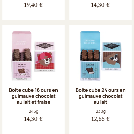
19,40 €
14,30 €
Boite cube 16 ours en
Boite cube 24 ours en
guimauve chocolat
guimauve chocolat
au lait et fraise
au lait
Poids net :
Poids net :
245g
230g
14,30 €
12,65 €