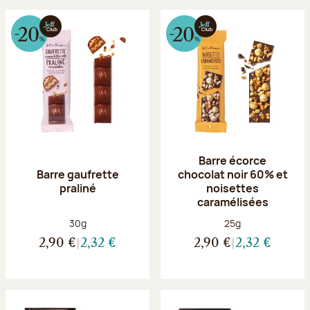
Barre écorce
Barre gaufrette
chocolat noir 60% et
praliné
noisettes
caramélisées
Poids net :
Poids net :
30g
25g
2,90 €
2,32 €
2,90 €
2,32 €