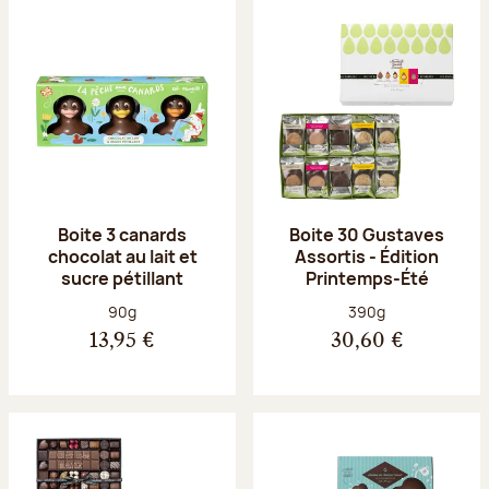
Boite 3 canards
Boite 30 Gustaves
chocolat au lait et
Assortis - Édition
sucre pétillant
Printemps-Été
Poids net :
Poids net :
90g
390g
13,95 €
30,60 €