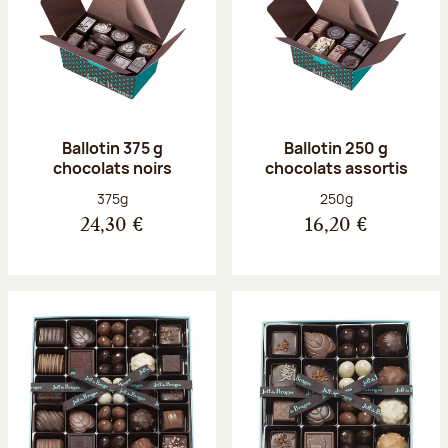
Ballotin 375 g
Ballotin 250 g
chocolats noirs
chocolats assortis
Poids net :
Poids net :
375g
250g
24,30 €
16,20 €