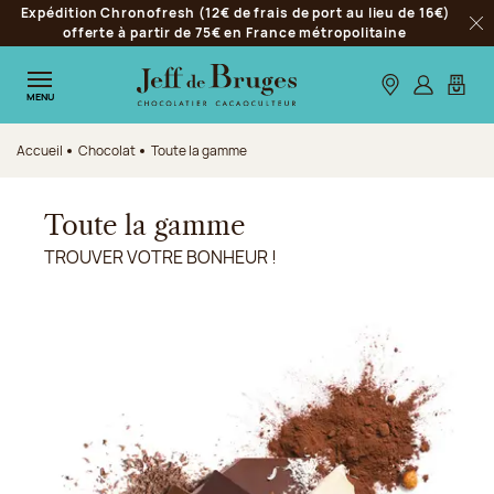
Expédition Chronofresh (12€ de frais de port au lieu de 16€)
Aller à la navigation
offerte à partir de 75€ en France métropolitaine
Fer
Aller au contenu principal
Aller au pied de page
Nos boutiques
S’identifie
Mon p
MENU
Accueil
Chocolat
Toute la gamme
Toute la gamme
TROUVER VOTRE BONHEUR !