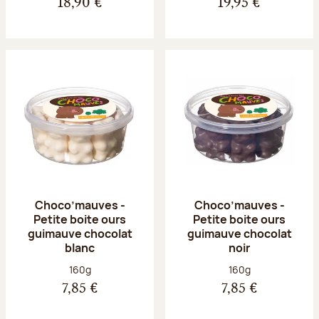
18,90 €
19,95 €
Choco’mauves -
Choco’mauves -
Petite boite ours
Petite boite ours
guimauve chocolat
guimauve chocolat
blanc
noir
Poids net :
Poids net :
160g
160g
7,85 €
7,85 €