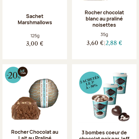
Rocher chocolat
Sachet
blanc au praliné
Marshmallows
noisettes
Poids net :
35g
Poids net :
125g
3,60 €
2,88 €
3,00 €
Rocher Chocolat au
3 bombes coeur de
Lait au Praliné
chocolat noir par Jeff