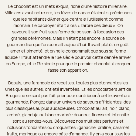
Le chocolat est un mets exquis, riche d’une histoire millénaire.
Mille ans avant notre ère, les fèves de cacao étaient si précieuses
que les habitants d’Amérique centrale l’utilisaient comme
monnaie. Le cacaoyer était alors « l’arbre des dieux ». On
savourait son fruit sous forme de boisson, à l’occasion des
grandes cérémonies. Mais il n’était pas encore la source de
gourmandise que l’on connaît aujourd’hui. Il avait plutôt un goût
amer et pimenté, et on ne le consommait que sous sa forme
liquide ! Il faut attendre le 16e siècle pour voir cette denrée arriver
en Europe, et le 17e siècle pour que le premier chocolat à croquer
fasse son apparition.
Depuis, une farandole de recettes, toutes plus étonnantes les
unes que les autres, ont été inventées. Et les chocolatiers Jeff de
Bruges ne se sont pas fait prier pour contribuer à cette aventure
gourmande. Plongez dans un univers de saveurs affriolantes, des
plus classiques au plus audacieuses. Chocolat au lait, noir, blanc,
ambré, gianduja ou blanc marbré : douceur, finesse et intensité
sont au rendez-vous. Découvrez nos multiples parfums et
inclusions fondantes ou croquantes : ganache, praliné, caramel,
fruits, meringue ou encore pâte d’amande. Il y en a pour tous les