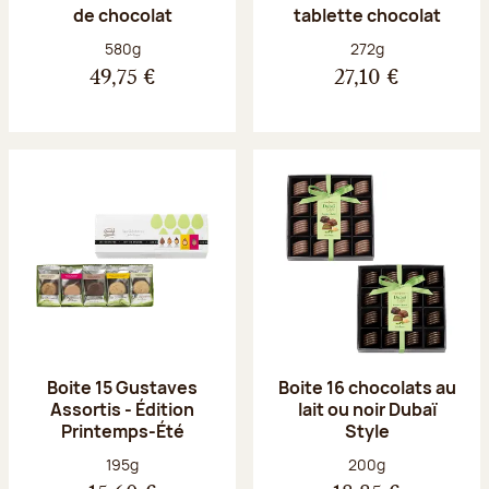
de chocolat
tablette chocolat
Poids net :
Poids net :
580g
272g
49,75 €
27,10 €
Boite 15 Gustaves
Boite 16 chocolats au
Assortis - Édition
lait ou noir Dubaï
Printemps-Été
Style
Poids net :
Poids net :
195g
200g