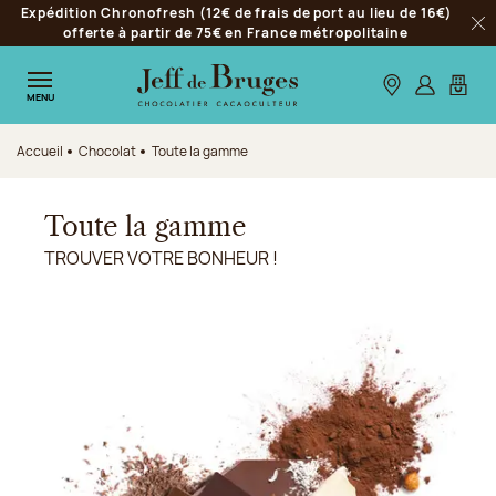
Expédition Chronofresh (12€ de frais de port au lieu de 16€)
Aller à la navigation
offerte à partir de 75€ en France métropolitaine
Fer
Aller au contenu principal
Aller au pied de page
Nos boutiques
S’identifie
Mon p
MENU
Accueil
Chocolat
Toute la gamme
Toute la gamme
TROUVER VOTRE BONHEUR !