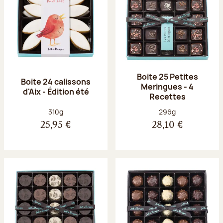
Boite 25 Petites
Boite 24 calissons
Meringues - 4
d'Aix - Édition été
Recettes
Poids net :
Poids net :
310g
296g
25,95 €
28,10 €