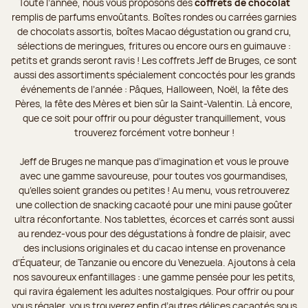
Toute l’année, nous vous proposons des
coffrets de chocolat
remplis de parfums envoûtants. Boîtes rondes ou carrées garnies
de chocolats assortis, boîtes Macao dégustation ou grand cru,
sélections de meringues, fritures ou encore ours en guimauve :
petits et grands seront ravis ! Les coffrets Jeff de Bruges, ce sont
aussi des assortiments spécialement concoctés pour les grands
événements de l’année : Pâques, Halloween, Noël, la fête des
Pères, la fête des Mères et bien sûr la Saint-Valentin. Là encore,
que ce soit pour offrir ou pour déguster tranquillement, vous
trouverez forcément votre bonheur !
Jeff de Bruges ne manque pas d’imagination et vous le prouve
avec une gamme savoureuse, pour toutes vos gourmandises,
qu’elles soient grandes ou petites ! Au menu, vous retrouverez
une collection de snacking cacaoté pour une mini pause goûter
ultra réconfortante. Nos tablettes, écorces et carrés sont aussi
au rendez-vous pour des dégustations à fondre de plaisir, avec
des inclusions originales et du cacao intense en provenance
d’Équateur, de Tanzanie ou encore du Venezuela. Ajoutons à cela
nos savoureux enfantillages : une gamme pensée pour les petits,
qui ravira également les adultes nostalgiques. Pour offrir ou pour
vous régaler, vous trouverez enfin d’autres délices cacaotés sous