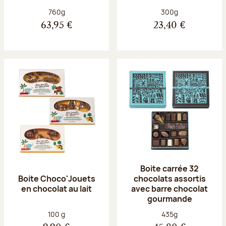
Poids net :
Poids net :
760g
300g
63,95 €
23,40 €
Boite carrée 32
Boite Choco'Jouets
chocolats assortis
en chocolat au lait
avec barre chocolat
gourmande
Poids net :
Poids net :
100 g
435g