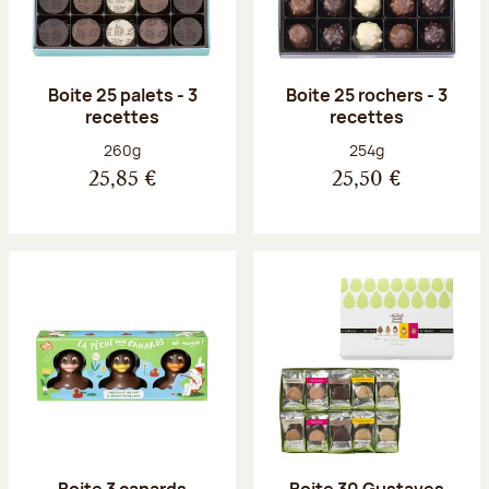
Boite 25 palets - 3
Boite 25 rochers - 3
recettes
recettes
Poids net :
Poids net :
260g
254g
25,85 €
25,50 €
Boite 3 canards
Boite 30 Gustaves