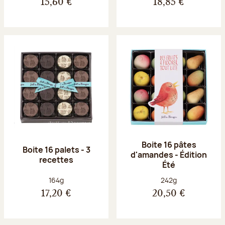
15,60 €
18,85 €
Boite 16 pâtes
Boite 16 palets - 3
d'amandes - Édition
recettes
Été
Poids net :
Poids net :
164g
242g
17,20 €
20,50 €