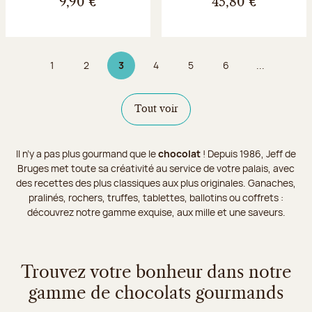
9,90 €
45,80 €
1
2
3
4
5
6
...
Page
Page
Page 3 sur 9
Page
Page
Page
Tout voir
Il n’y a pas plus gourmand que le
chocolat
! Depuis 1986, Jeff de
Bruges met toute sa créativité au service de votre palais, avec
des recettes des plus classiques aux plus originales. Ganaches,
pralinés, rochers, truffes, tablettes, ballotins ou coffrets :
découvrez notre gamme exquise, aux mille et une saveurs.
Trouvez votre bonheur dans notre
gamme de chocolats gourmands