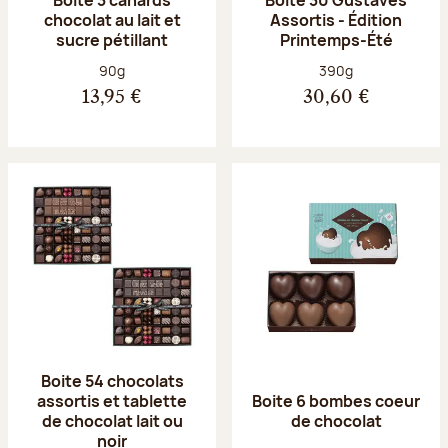
chocolat au lait et
Assortis - Édition
sucre pétillant
Printemps-Été
Poids net :
Poids net :
90g
390g
13,95 €
30,60 €
Boite 54 chocolats
assortis et tablette
Boite 6 bombes coeur
de chocolat lait ou
de chocolat
noir