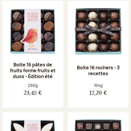
Boite 16 pâtes de
Boite 16 rochers - 3
fruits forme fruits et
recettes
duos - Édition été
Poids net :
Poids net :
290g
164g
23,45 €
17,20 €