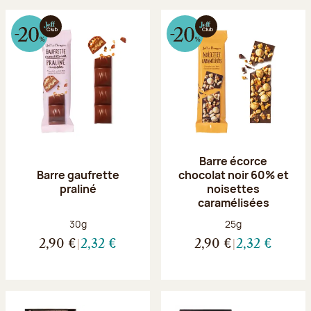
Barre écorce
Barre gaufrette
chocolat noir 60% et
praliné
noisettes
caramélisées
Poids net :
Poids net :
30g
25g
2,90 €
2,32 €
2,90 €
2,32 €