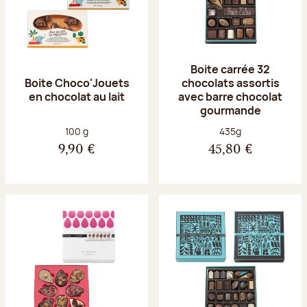
Boite carrée 32
Boite Choco'Jouets
chocolats assortis
en chocolat au lait
avec barre chocolat
gourmande
Poids net :
Poids net :
100 g
435g
9,90 €
45,80 €