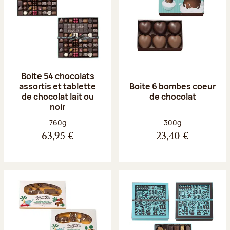
Boite 54 chocolats
assortis et tablette
Boite 6 bombes coeur
de chocolat lait ou
de chocolat
noir
Poids net :
Poids net :
760g
300g
63,95 €
23,40 €