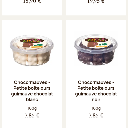
18,90 €
19,95 €
Choco’mauves -
Choco’mauves -
Petite boite ours
Petite boite ours
guimauve chocolat
guimauve chocolat
blanc
noir
Poids net :
Poids net :
160g
160g
7,85 €
7,85 €