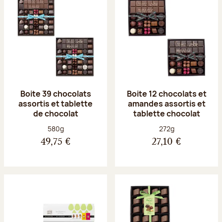
Boite 39 chocolats
Boite 12 chocolats et
assortis et tablette
amandes assortis et
de chocolat
tablette chocolat
Poids net :
Poids net :
580g
272g
49,75 €
27,10 €