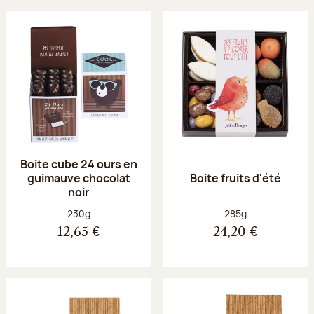
Boite cube 24 ours en
guimauve chocolat
Boite fruits d'été
noir
Poids net :
Poids net :
230g
285g
12,65 €
24,20 €