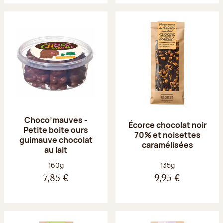
Choco’mauves -
Écorce chocolat noir
Petite boite ours
70% et noisettes
guimauve chocolat
caramélisées
au lait
Poids net :
Poids net :
160g
135g
7,85 €
9,95 €