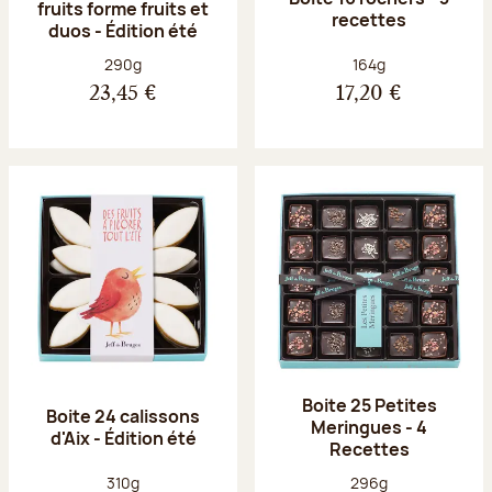
fruits forme fruits et
recettes
duos - Édition été
Poids net :
Poids net :
290g
164g
23,45 €
17,20 €
Boite 25 Petites
Boite 24 calissons
Meringues - 4
d'Aix - Édition été
Recettes
Poids net :
Poids net :
310g
296g