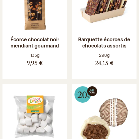
Écorce chocolat noir
Barquette écorces de
mendiant gourmand
chocolats assortis
Poids net :
Poids net :
135g
290g
9,95 €
24,15 €