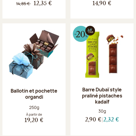
14,85 €
12,35 €
14,90 €
Barre Dubaï style
Ballotin et pochette
praliné pistaches
organdi
kadaïf
Poids net :
250g
Poids net :
30g
À partir de
2,90 €
2,32 €
19,20 €