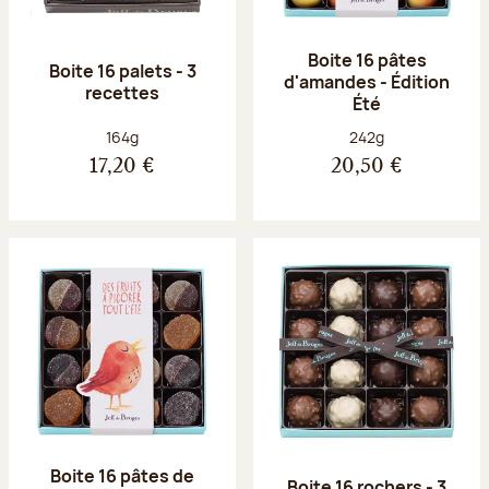
Boite 16 pâtes
Boite 16 palets - 3
d'amandes - Édition
recettes
Été
Poids net :
Poids net :
164g
242g
17,20 €
20,50 €
Boite 16 pâtes de
Boite 16 rochers - 3