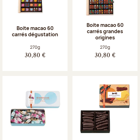
Boite macao 60
Boite macao 60
carrés grandes
carrés dégustation
origines
Poids net :
Poids net :
270g
270g
30,80 €
30,80 €