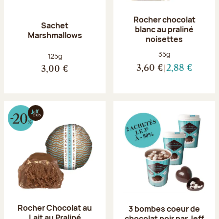
Rocher chocolat
Sachet
blanc au praliné
Marshmallows
noisettes
Poids net :
35g
Poids net :
125g
3,60 €
2,88 €
3,00 €
Rocher Chocolat au
3 bombes coeur de
Lait au Praliné
chocolat noir par Jeff