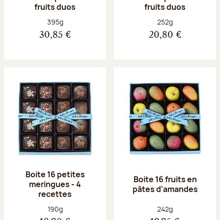
fruits duos
fruits duos
Poids net :
Poids net :
395g
252g
30,85 €
20,80 €
Boite 16 petites
Boite 16 fruits en
meringues - 4
pâtes d'amandes
recettes
Poids net :
Poids net :
190g
242g