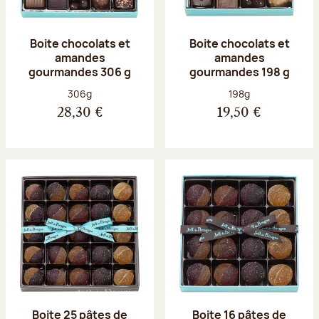
Boite chocolats et
Boite chocolats et
amandes
amandes
gourmandes 306 g
gourmandes 198 g
Poids net :
Poids net :
306g
198g
28,30 €
19,50 €
Boite 25 pâtes de
Boite 16 pâtes de