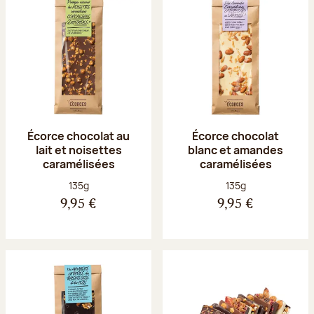
Écorce chocolat au
Écorce chocolat
lait et noisettes
blanc et amandes
caramélisées
caramélisées
Poids net :
Poids net :
135g
135g
9,95 €
9,95 €