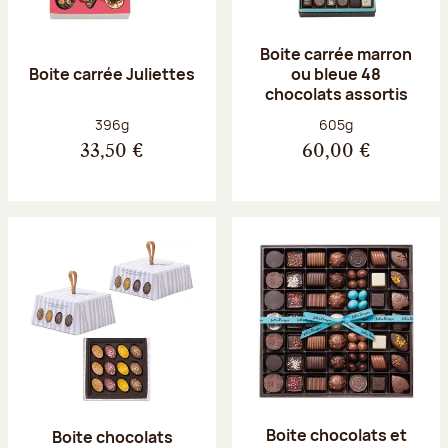
Boite carrée marron
Boite carrée Juliettes
ou bleue 48
chocolats assortis
Poids net :
Poids net :
396g
605g
33,50 €
60,00 €
Boite chocolats et
Boite chocolats