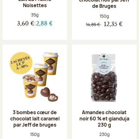
Noisettes
de Bruges
Poids net :
35g
Poids net :
150g
3,60 €
2,88 €
14,85 €
12,35 €
3 bombes cœur de
Amandes chocolat
chocolat lait caramel
noir 60 % et gianduja
par Jeff de bruges
230 g
Poids net :
Poids net :
150g
230g