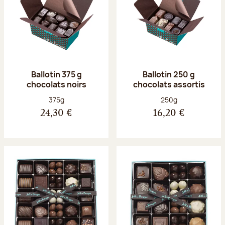
Ballotin 375 g
Ballotin 250 g
chocolats noirs
chocolats assortis
Poids net :
Poids net :
375g
250g
24,30 €
16,20 €