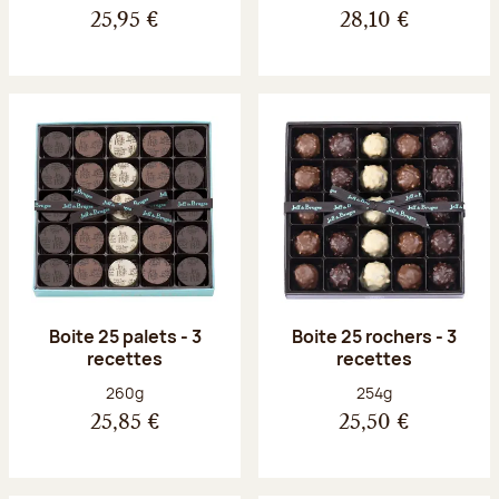
25,95 €
28,10 €
Boite 25 palets - 3
Boite 25 rochers - 3
recettes
recettes
Poids net :
Poids net :
260g
254g
25,85 €
25,50 €