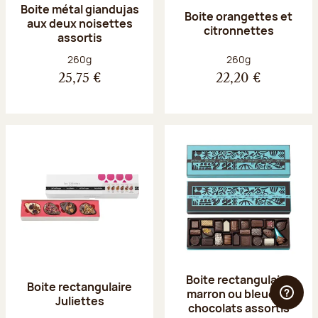
Boite métal giandujas
Boite orangettes et
aux deux noisettes
citronnettes
assortis
Poids net :
Poids net :
260g
260g
25,75 €
22,20 €
Boite rectangulaire
Boite rectangulaire
marron ou bleue 23
Juliettes
chocolats assortis