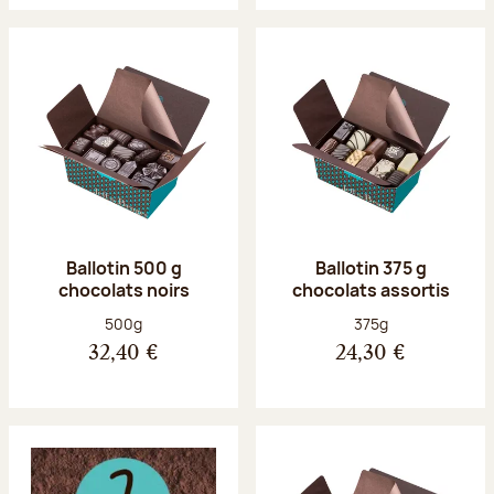
Ballotin 500 g
Ballotin 375 g
chocolats noirs
chocolats assortis
Poids net :
Poids net :
500g
375g
32,40 €
24,30 €