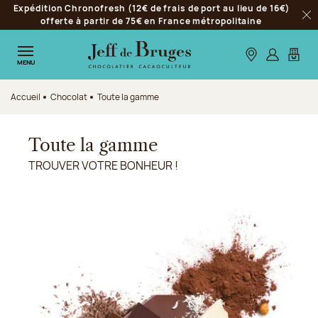
Expédition Chronofresh (12€ de frais de port au lieu de 16€)
Aller à la navigation
offerte à partir de 75€ en France métropolitaine
Fer
Aller au contenu principal
Aller au pied de page
Nos boutiques
S’identifie
Mon p
MENU
Accueil
Chocolat
Toute la gamme
Toute la gamme
TROUVER VOTRE BONHEUR !