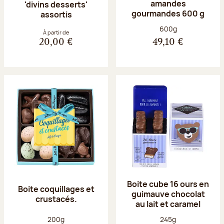
amandes
'divins desserts'
gourmandes 600 g
assortis
Poids net :
600g
À partir de
20,00 €
49,10 €
Boite cube 16 ours en
Boite coquillages et
guimauve chocolat
crustacés.
au lait et caramel
Poids net :
Poids net :
200g
245g