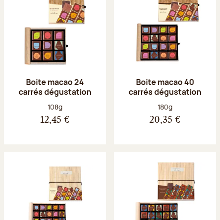
Boite macao 24
Boite macao 40
carrés dégustation
carrés dégustation
Poids net :
Poids net :
108g
180g
12,45 €
20,35 €