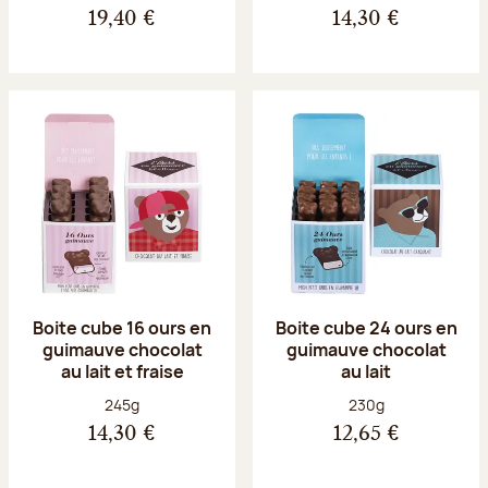
19,40 €
14,30 €
Boite cube 16 ours en
Boite cube 24 ours en
guimauve chocolat
guimauve chocolat
au lait et fraise
au lait
Poids net :
Poids net :
245g
230g
14,30 €
12,65 €