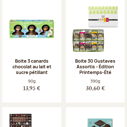
Boite 3 canards
Boite 30 Gustaves
chocolat au lait et
Assortis - Édition
sucre pétillant
Printemps-Été
Poids net :
Poids net :
90g
390g
13,95 €
30,60 €