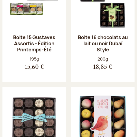
Boite 15 Gustaves
Boite 16 chocolats au
Assortis - Édition
lait ou noir Dubaï
Printemps-Été
Style
Poids net :
Poids net :
195g
200g
15,60 €
18,85 €