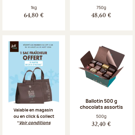
Poids net :
Poids net :
1kg
750g
64,80 €
48,60 €
Offre Jeff Club du 20 juillet au 23 aoû
Ballotin 500 g
chocolats assortis
Valable en magasin
Poids net :
500g
ou en click & collect
*
Voir conditions
32,40 €