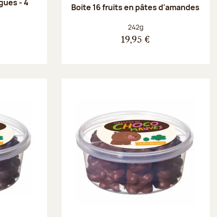
gues - 4
Boite 16 fruits en pâtes d'amandes
Poids net :
242g
19,95 €