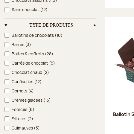
Chocolats assortis
(40)
Sans chocolat
(12)
TYPE DE PRODUITS
Type de produits
Ballotins de chocolats
(10)
Barres
(3)
Boites & coffrets
(28)
Carrés de chocolat
(5)
Chocolat chaud
(2)
Confiseries
(12)
Cornets
(4)
Crèmes glacées
(13)
Ecorces
(6)
Ballotin 
Fritures
(2)
Guimauves
(3)