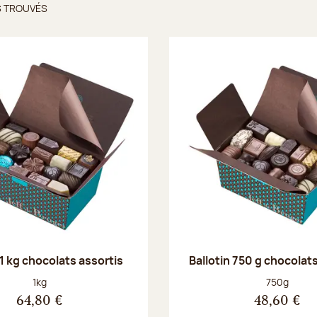
S TROUVÉS
ts trouvés
 1 kg chocolats assortis
Ballotin 750 g chocolat
Poids net :
Poids net :
1kg
750g
64,80 €
48,60 €