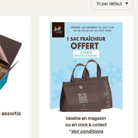
Tri par défaut
Offre Je
s assortis
Valable en magasin
ou en click & collect
*
Voir conditions