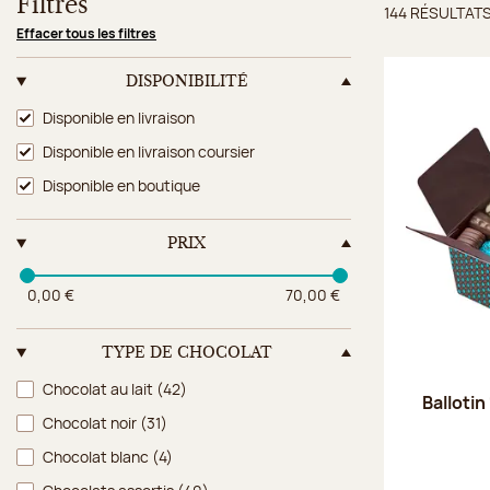
Filtres
144 RÉSULTAT
Résulta
Effacer tous les filtres
DISPONIBILITÉ
Disponibilité
Disponible en livraison
Disponible en livraison coursier
Disponible en boutique
PRIX
0,00 €
70,00 €
TYPE DE CHOCOLAT
Type de chocolat
Chocolat au lait
(42)
Ballotin
Chocolat noir
(31)
Chocolat blanc
(4)