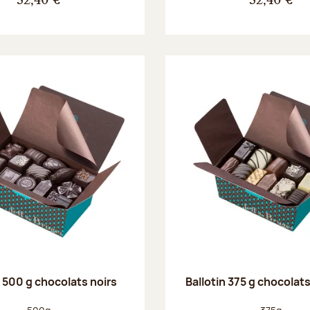
32,40 €
32,40 €
n 500 g chocolats noirs
Ballotin 375 g chocolat
Poids net :
Poids net :