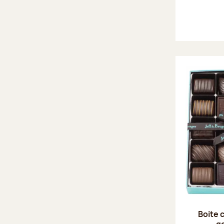
Boite 
g