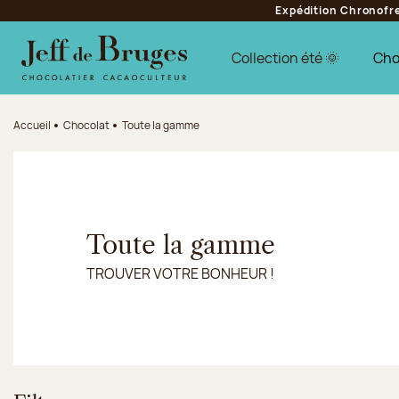
Expédition Chronofres
Aller à la navigation
Aller au contenu principal
Aller au pied de page
Collection été 🌞
Cho
Accueil
Chocolat
Toute la gamme
Toute la gamme
TROUVER VOTRE BONHEUR !