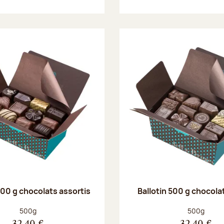
500 g chocolats assortis
Ballotin 500 g chocolat
Poids net :
Poids net :
500g
500g