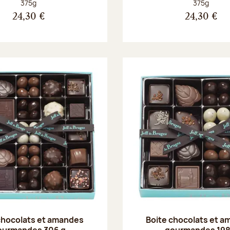
Poids net :
Poids net :
375g
375g
24,30 €
24,30 €
chocolats et amandes
Boite chocolats et 
ourmandes 306 g
gourmandes 198