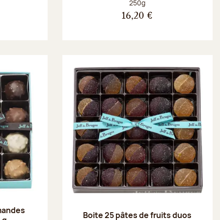
Poids net :
250g
16,20 €
amandes
Boite 25 pâtes de fruits duos
 g