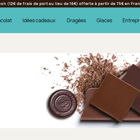
h (12€ de frais de port au lieu de 16€) offerte à partir de 75€ en Fr
colat
Idées cadeaux
Dragées
Glaces
Entrepr