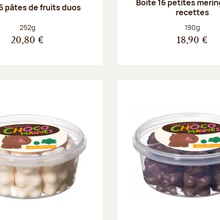
Boite 16 petites merin
6 pâtes de fruits duos
recettes
Poids net :
Poids net :
252g
190g
20,80 €
18,90 €