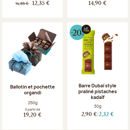
14,85 €
12,35 €
14,90 €
Barre Dubaï style
Ballotin et pochette
praliné pistaches
organdi
kadaïf
Poids net :
250g
Poids net :
30g
À partir de
2,90 €
2,32 €
19,20 €