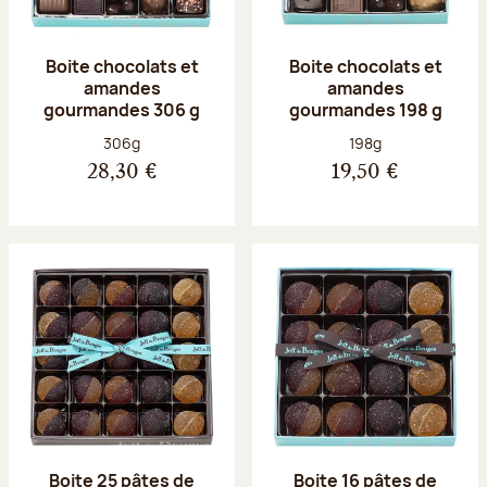
Boite chocolats et
Boite chocolats et
amandes
amandes
gourmandes 306 g
gourmandes 198 g
Poids net :
Poids net :
306g
198g
28,30 €
19,50 €
Boite 25 pâtes de
Boite 16 pâtes de