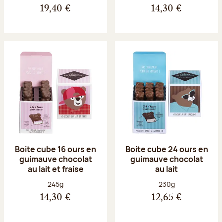
19,40 €
14,30 €
Boite cube 16 ours en
Boite cube 24 ours en
guimauve chocolat
guimauve chocolat
au lait et fraise
au lait
Poids net :
Poids net :
245g
230g
14,30 €
12,65 €