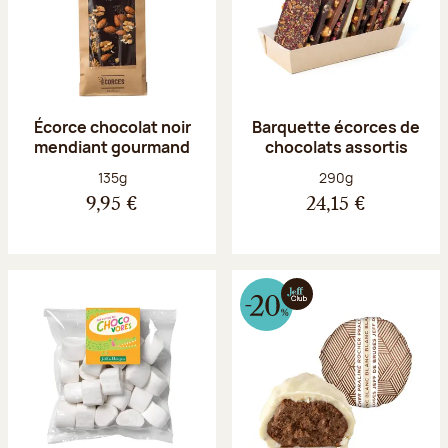
Écorce chocolat noir
Barquette écorces de
mendiant gourmand
chocolats assortis
Poids net :
Poids net :
135g
290g
9,95 €
24,15 €