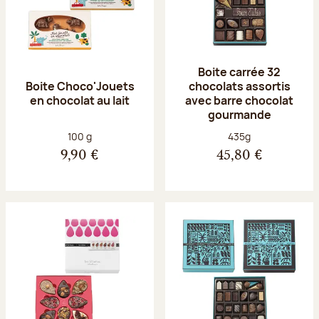
Boite carrée 32
Boite Choco'Jouets
chocolats assortis
en chocolat au lait
avec barre chocolat
gourmande
Poids net :
Poids net :
100 g
435g
9,90 €
45,80 €