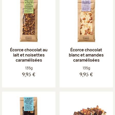
Écorce chocolat au
Écorce chocolat
lait et noisettes
blanc et amandes
caramélisées
caramélisées
Poids net :
Poids net :
135g
135g
9,95 €
9,95 €