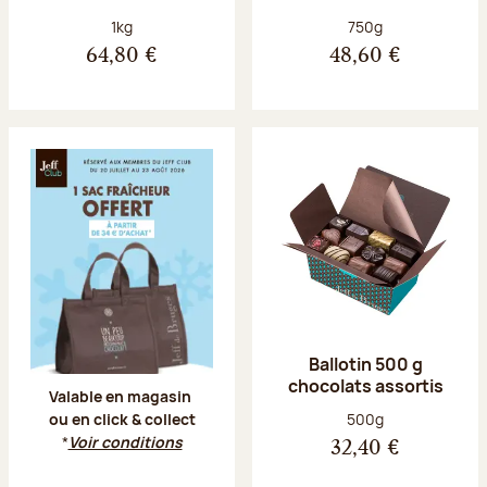
Poids net :
Poids net :
1kg
750g
64,80 €
48,60 €
Offre Jeff Club du 20 juillet au 23 aoû
Ballotin 500 g
chocolats assortis
Valable en magasin
Poids net :
500g
ou en click & collect
*
Voir conditions
32,40 €