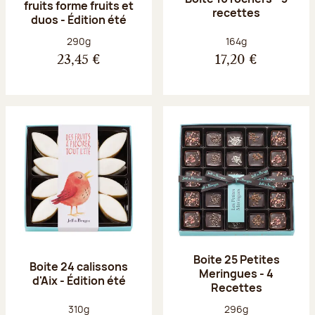
fruits forme fruits et
recettes
duos - Édition été
Poids net :
Poids net :
290g
164g
23,45 €
17,20 €
Boite 25 Petites
Boite 24 calissons
Meringues - 4
d'Aix - Édition été
Recettes
Poids net :
Poids net :
310g
296g