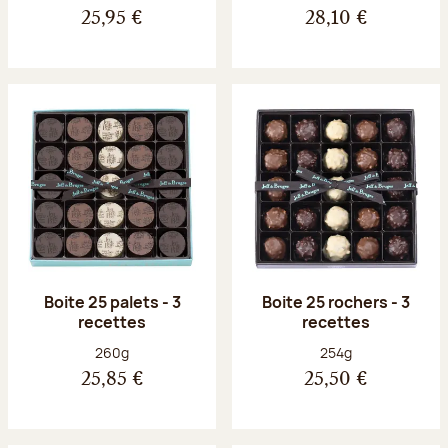
25,95 €
28,10 €
Boite 25 palets - 3
Boite 25 rochers - 3
recettes
recettes
Poids net :
Poids net :
260g
254g
25,85 €
25,50 €