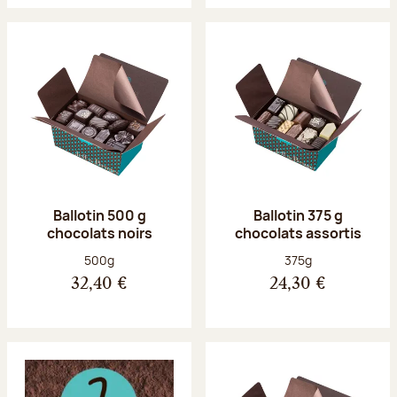
Ballotin 500 g
Ballotin 375 g
chocolats noirs
chocolats assortis
Poids net :
Poids net :
500g
375g
32,40 €
24,30 €