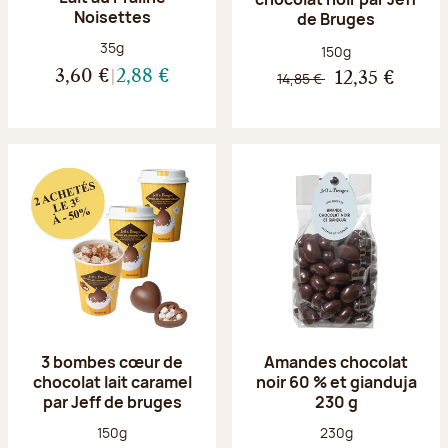
Noisettes
de Bruges
Poids net :
35g
Poids net :
150g
3,60 €
2,88 €
14,85 €
12,35 €
3 bombes cœur de
Amandes chocolat
chocolat lait caramel
noir 60 % et gianduja
par Jeff de bruges
230 g
Poids net :
Poids net :
150g
230g