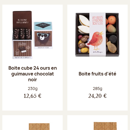
Boite cube 24 ours en
guimauve chocolat
Boite fruits d'été
noir
Poids net :
Poids net :
230g
285g
12,65 €
24,20 €