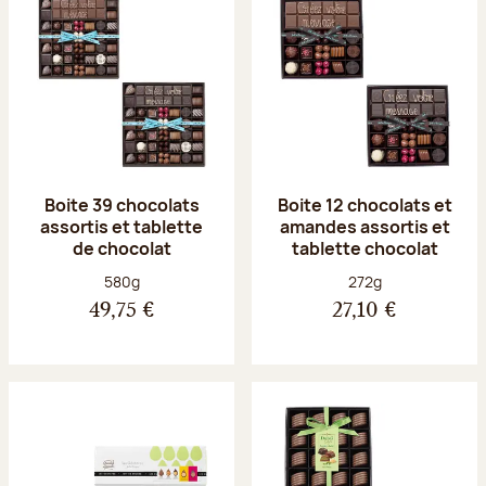
Boite 39 chocolats
Boite 12 chocolats et
assortis et tablette
amandes assortis et
de chocolat
tablette chocolat
Poids net :
Poids net :
580g
272g
49,75 €
27,10 €