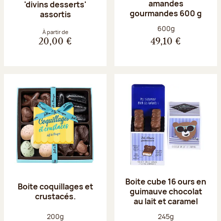
amandes
'divins desserts'
gourmandes 600 g
assortis
Poids net :
600g
À partir de
20,00 €
49,10 €
Boite cube 16 ours en
Boite coquillages et
guimauve chocolat
crustacés.
au lait et caramel
Poids net :
Poids net :
200g
245g