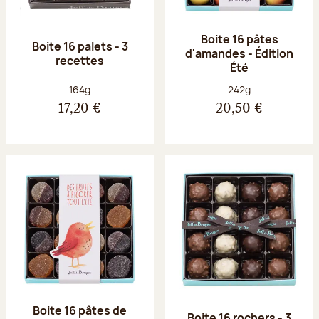
Boite 16 pâtes
Boite 16 palets - 3
d'amandes - Édition
recettes
Été
Poids net :
Poids net :
164g
242g
17,20 €
20,50 €
Boite 16 pâtes de
Boite 16 rochers - 3