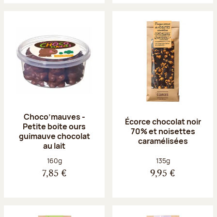
Choco’mauves -
Écorce chocolat noir
Petite boite ours
70% et noisettes
guimauve chocolat
caramélisées
au lait
Poids net :
Poids net :
160g
135g
7,85 €
9,95 €