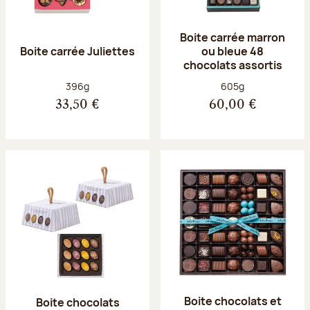
Boite carrée marron
Boite carrée Juliettes
ou bleue 48
chocolats assortis
Poids net :
Poids net :
396g
605g
33,50 €
60,00 €
Boite chocolats et
Boite chocolats