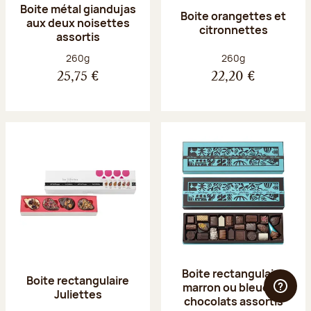
Boite métal giandujas
Boite orangettes et
aux deux noisettes
citronnettes
assortis
Poids net :
Poids net :
260g
260g
25,75 €
22,20 €
Boite rectangulaire
Boite rectangulaire
marron ou bleue 23
Juliettes
chocolats assortis