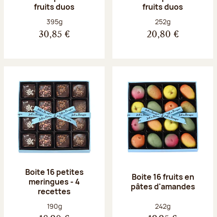
fruits duos
fruits duos
Poids net :
Poids net :
395g
252g
30,85 €
20,80 €
Boite 16 petites
Boite 16 fruits en
meringues - 4
pâtes d'amandes
recettes
Poids net :
Poids net :
190g
242g