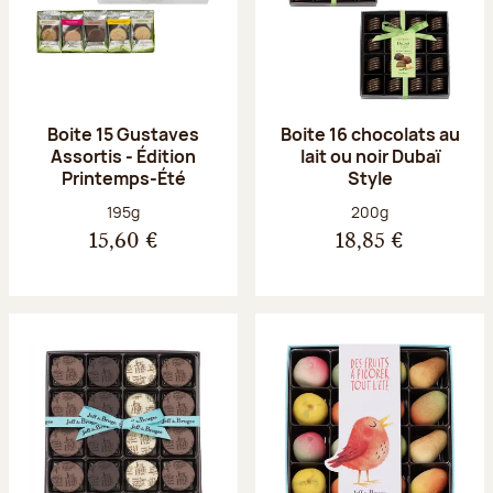
Boite 15 Gustaves
Boite 16 chocolats au
Assortis - Édition
lait ou noir Dubaï
Printemps-Été
Style
Poids net :
Poids net :
195g
200g
15,60 €
18,85 €