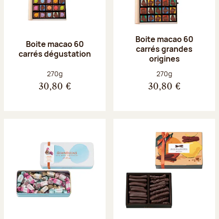
Boite macao 60
Boite macao 60
carrés grandes
carrés dégustation
origines
Poids net :
Poids net :
270g
270g
30,80 €
30,80 €