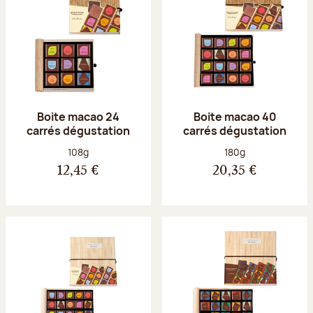
Boite macao 24
Boite macao 40
carrés dégustation
carrés dégustation
Poids net :
Poids net :
108g
180g
12,45 €
20,35 €