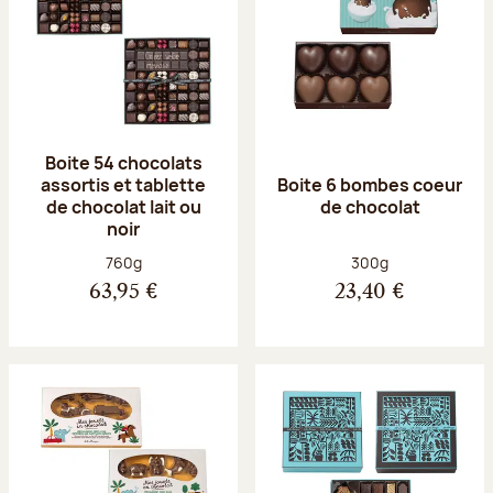
Boite 54 chocolats
assortis et tablette
Boite 6 bombes coeur
de chocolat lait ou
de chocolat
noir
Poids net :
Poids net :
760g
300g
63,95 €
23,40 €