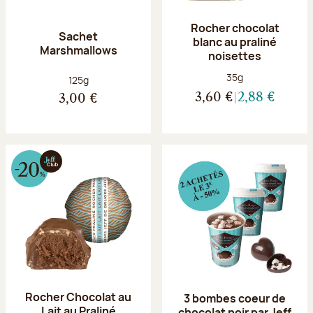
Rocher chocolat
Sachet
blanc au praliné
Marshmallows
noisettes
Poids net :
35g
Poids net :
125g
3,60 €
2,88 €
3,00 €
Rocher Chocolat au
3 bombes coeur de
Lait au Praliné
chocolat noir par Jeff