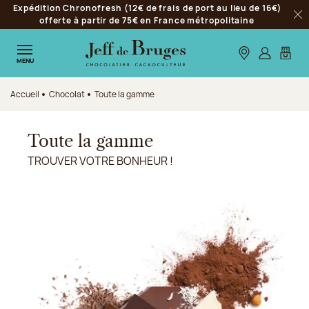
Expédition Chronofresh (12€ de frais de port au lieu de 16€)
Aller à la navigation
offerte à partir de 75€ en France métropolitaine
Fer
Aller au contenu principal
Aller au pied de page
Nos boutiques
S’identifie
Mon p
MENU
Accueil
Chocolat
Toute la gamme
Toute la gamme
TROUVER VOTRE BONHEUR !