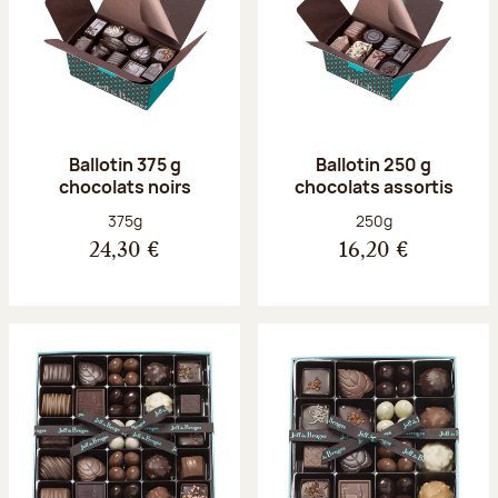
Ballotin 375 g
Ballotin 250 g
chocolats noirs
chocolats assortis
Poids net :
Poids net :
375g
250g
24,30 €
16,20 €