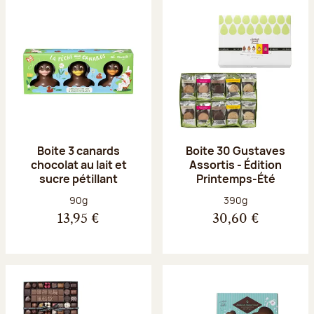
Boite 3 canards
Boite 30 Gustaves
chocolat au lait et
Assortis - Édition
sucre pétillant
Printemps-Été
Poids net :
Poids net :
90g
390g
13,95 €
30,60 €