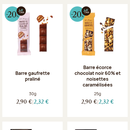
Barre écorce
Barre gaufrette
chocolat noir 60% et
praliné
noisettes
caramélisées
Poids net :
Poids net :
30g
25g
2,90 €
2,32 €
2,90 €
2,32 €