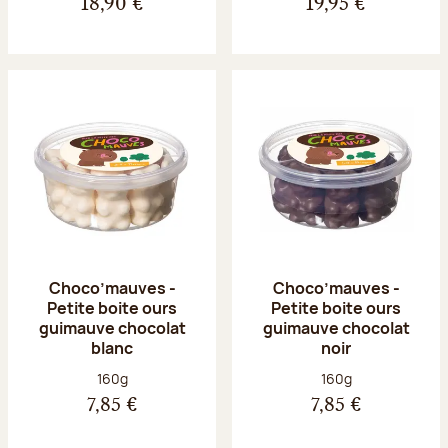
18,90 €
19,95 €
Choco’mauves -
Choco’mauves -
Petite boite ours
Petite boite ours
guimauve chocolat
guimauve chocolat
blanc
noir
Poids net :
Poids net :
160g
160g
7,85 €
7,85 €