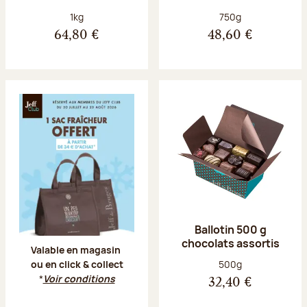
Poids net :
Poids net :
1kg
750g
64,80 €
48,60 €
Offre Jeff Club du 20 juillet au 23 aoû
Ballotin 500 g
chocolats assortis
Valable en magasin
Poids net :
500g
ou en click & collect
*
Voir conditions
32,40 €