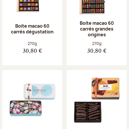
Boite macao 60
Boite macao 60
carrés grandes
carrés dégustation
origines
Poids net :
Poids net :
270g
270g
30,80 €
30,80 €