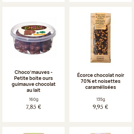
Choco’mauves -
Écorce chocolat noir
Petite boite ours
70% et noisettes
guimauve chocolat
caramélisées
au lait
Poids net :
Poids net :
160g
135g
7,85 €
9,95 €