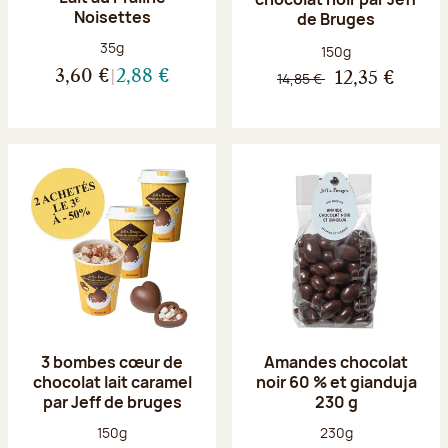
Noisettes
de Bruges
Poids net :
35g
Poids net :
150g
3,60 €
2,88 €
14,85 €
12,35 €
3 bombes cœur de
Amandes chocolat
chocolat lait caramel
noir 60 % et gianduja
par Jeff de bruges
230 g
Poids net :
Poids net :
150g
230g