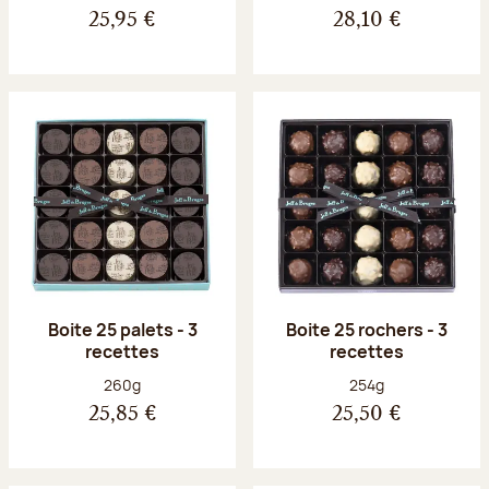
25,95 €
28,10 €
Boite 25 palets - 3
Boite 25 rochers - 3
recettes
recettes
Poids net :
Poids net :
260g
254g
25,85 €
25,50 €