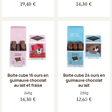
19,40 €
14,30 €
Boite cube 16 ours en
Boite cube 24 ours en
guimauve chocolat
guimauve chocolat
au lait et fraise
au lait
Poids net :
Poids net :
245g
230g
14,30 €
12,65 €