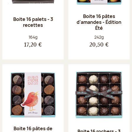
Boite 16 pâtes
Boite 16 palets - 3
d'amandes - Édition
recettes
Été
Poids net :
Poids net :
164g
242g
17,20 €
20,50 €
Boite 16 pâtes de
Boite 16 rochers - 3