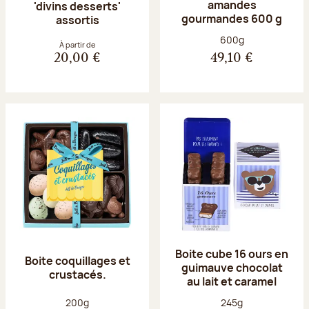
amandes
'divins desserts'
gourmandes 600 g
assortis
Poids net :
600g
À partir de
20,00 €
49,10 €
Boite cube 16 ours en
Boite coquillages et
guimauve chocolat
crustacés.
au lait et caramel
Poids net :
Poids net :
200g
245g