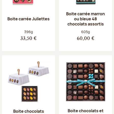
Boite carrée marron
Boite carrée Juliettes
ou bleue 48
chocolats assortis
Poids net :
Poids net :
396g
605g
33,50 €
60,00 €
Boite chocolats et
Boite chocolats