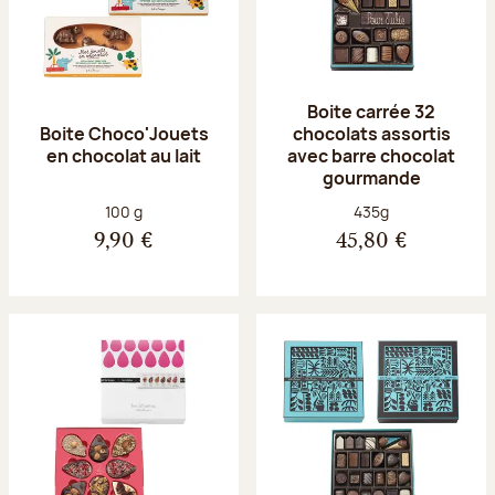
Boite carrée 32
Boite Choco'Jouets
chocolats assortis
en chocolat au lait
avec barre chocolat
gourmande
Poids net :
Poids net :
100 g
435g
9,90 €
45,80 €