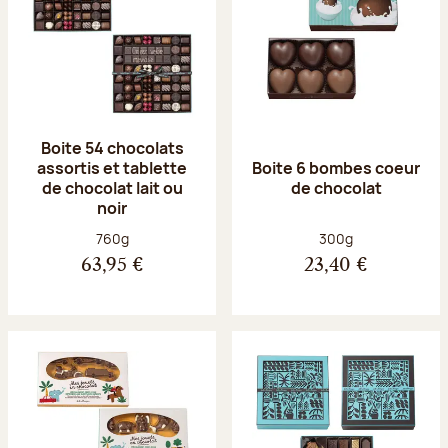
Boite 54 chocolats
assortis et tablette
Boite 6 bombes coeur
de chocolat lait ou
de chocolat
noir
Poids net :
Poids net :
760g
300g
63,95 €
23,40 €