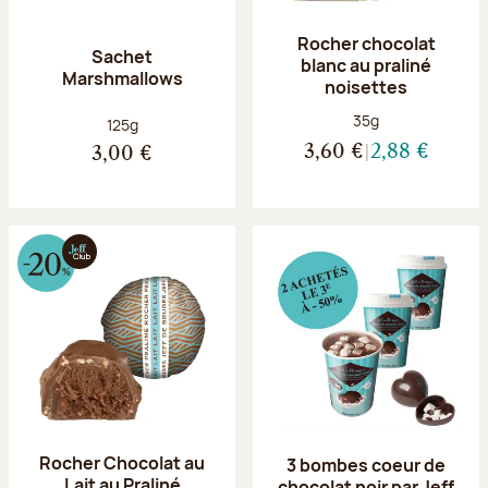
Rocher chocolat
Sachet
blanc au praliné
Marshmallows
noisettes
Poids net :
35g
Poids net :
125g
3,60 €
2,88 €
3,00 €
Rocher Chocolat au
3 bombes coeur de
Lait au Praliné
chocolat noir par Jeff