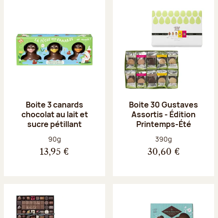
Boite 3 canards
Boite 30 Gustaves
chocolat au lait et
Assortis - Édition
sucre pétillant
Printemps-Été
Poids net :
Poids net :
90g
390g
13,95 €
30,60 €