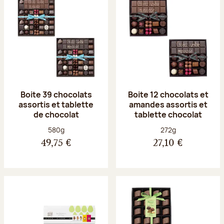
Boite 39 chocolats
Boite 12 chocolats et
assortis et tablette
amandes assortis et
de chocolat
tablette chocolat
Poids net :
Poids net :
580g
272g
49,75 €
27,10 €