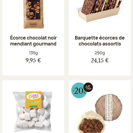
Écorce chocolat noir
Barquette écorces de
mendiant gourmand
chocolats assortis
Poids net :
Poids net :
135g
290g
9,95 €
24,15 €