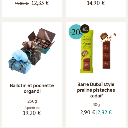
14,85 €
12,35 €
14,90 €
Barre Dubaï style
Ballotin et pochette
praliné pistaches
organdi
kadaïf
Poids net :
250g
Poids net :
30g
À partir de
2,90 €
2,32 €
19,20 €