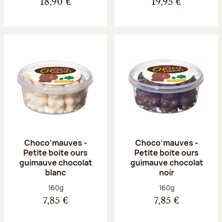
18,90 €
19,95 €
Choco’mauves -
Choco’mauves -
Petite boite ours
Petite boite ours
guimauve chocolat
guimauve chocolat
blanc
noir
Poids net :
Poids net :
160g
160g
7,85 €
7,85 €