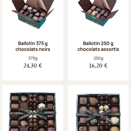
Ballotin 375 g
Ballotin 250 g
chocolats noirs
chocolats assortis
Poids net :
Poids net :
375g
250g
24,30 €
16,20 €