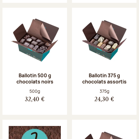
Ballotin 500 g
Ballotin 375 g
chocolats noirs
chocolats assortis
Poids net :
Poids net :
500g
375g
32,40 €
24,30 €