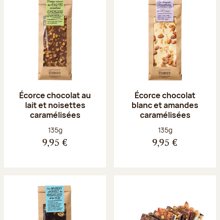
Écorce chocolat au
Écorce chocolat
lait et noisettes
blanc et amandes
caramélisées
caramélisées
Poids net :
Poids net :
135g
135g
9,95 €
9,95 €