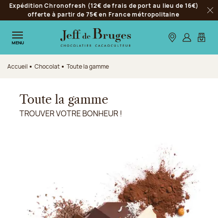
Expédition Chronofresh (12€ de frais de port au lieu de 16€)
Aller à la navigation
offerte à partir de 75€ en France métropolitaine
Fer
Aller au contenu principal
Aller au pied de page
Nos boutiques
S’identifie
Mon p
MENU
Accueil
Chocolat
Toute la gamme
Toute la gamme
TROUVER VOTRE BONHEUR !