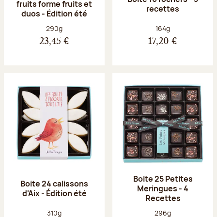
fruits forme fruits et
recettes
duos - Édition été
Poids net :
Poids net :
290g
164g
23,45 €
17,20 €
Boite 25 Petites
Boite 24 calissons
Meringues - 4
d'Aix - Édition été
Recettes
Poids net :
Poids net :
310g
296g