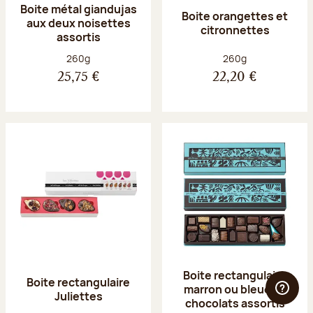
Boite métal giandujas
Boite orangettes et
aux deux noisettes
citronnettes
assortis
Poids net :
Poids net :
260g
260g
25,75 €
22,20 €
Boite rectangulaire
Boite rectangulaire
marron ou bleue 23
Juliettes
chocolats assortis