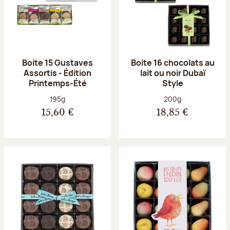
Boite 15 Gustaves
Boite 16 chocolats au
Assortis - Édition
lait ou noir Dubaï
Printemps-Été
Style
Poids net :
Poids net :
195g
200g
15,60 €
18,85 €