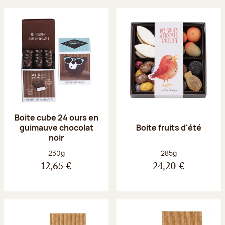
Boite cube 24 ours en
guimauve chocolat
Boite fruits d'été
noir
Poids net :
Poids net :
230g
285g
12,65 €
24,20 €