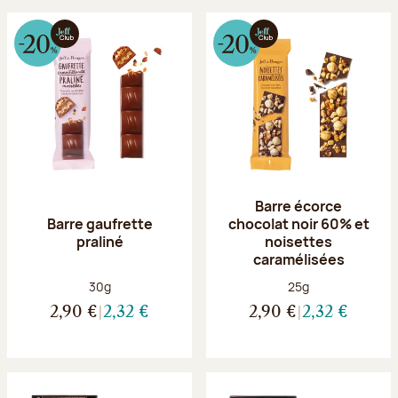
Barre écorce
Barre gaufrette
chocolat noir 60% et
praliné
noisettes
caramélisées
Poids net :
Poids net :
30g
25g
2,90 €
2,32 €
2,90 €
2,32 €