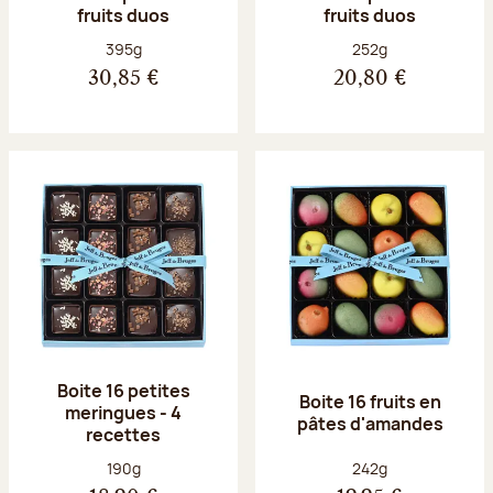
fruits duos
fruits duos
Poids net :
Poids net :
395g
252g
30,85 €
20,80 €
Boite 16 petites
Boite 16 fruits en
meringues - 4
pâtes d'amandes
recettes
Poids net :
Poids net :
190g
242g