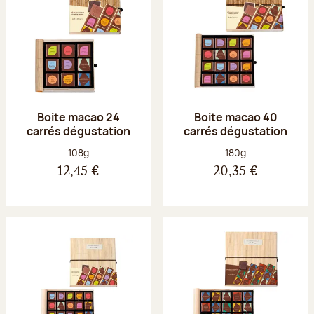
Boite macao 24
Boite macao 40
carrés dégustation
carrés dégustation
Poids net :
Poids net :
108g
180g
12,45 €
20,35 €