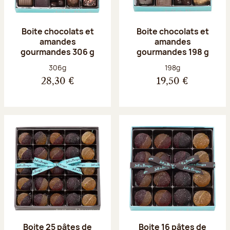
Boite chocolats et
Boite chocolats et
amandes
amandes
gourmandes 306 g
gourmandes 198 g
Poids net :
Poids net :
306g
198g
28,30 €
19,50 €
Boite 25 pâtes de
Boite 16 pâtes de