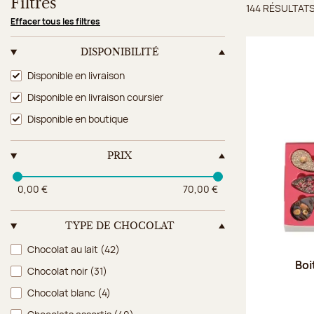
Filtres
144 RÉSULTAT
Résulta
Effacer tous les filtres
DISPONIBILITÉ
Disponibilité
Disponible en livraison
Disponible en livraison coursier
Disponible en boutique
PRIX
0,00 €
70,00 €
TYPE DE CHOCOLAT
Type de chocolat
Chocolat au lait
(42)
Boi
Chocolat noir
(31)
Chocolat blanc
(4)