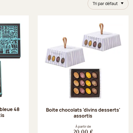
Tri par défaut
 bleue 48
Boite chocolats 'divins desserts'
is
assortis
À partir de
20,00 €