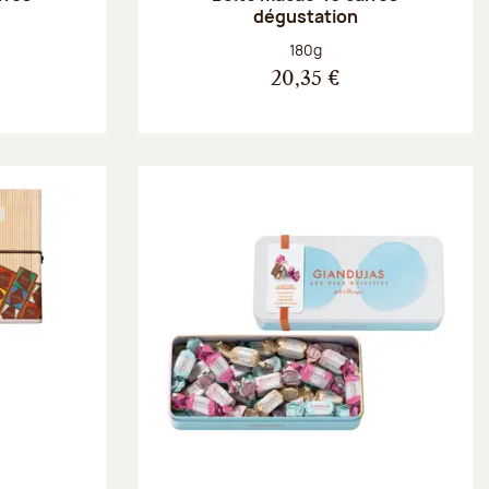
dégustation
Poids net :
180g
20,35 €