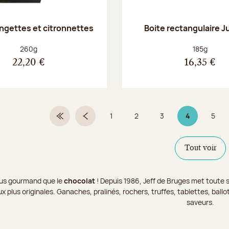
angettes et citronnettes
Boite rectangulaire J
Poids net :
Poids net :
260g
185g
22,20 €
16,35 €
1
2
3
4
5
Première page
Page précédente
Page
Page
Page
Page 4 sur 9
Page
Tout voir
 plus gourmand que le
chocolat
! Depuis 1986, Jeff de Bruges met toute s
x plus originales. Ganaches, pralinés, rochers, truffes, tablettes, bal
saveurs.