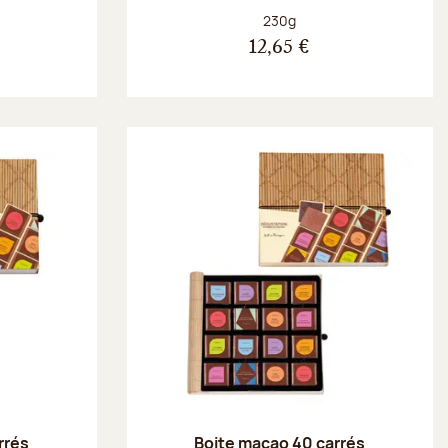
Poids net :
230g
12,65 €
rrés
Boite macao 40 carrés