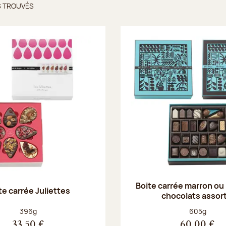
S TROUVÉS
ts trouvés
Boite carrée marron ou
te carrée Juliettes
chocolats assort
Poids net :
Poids net :
396g
605g
33,50 €
60,00 €