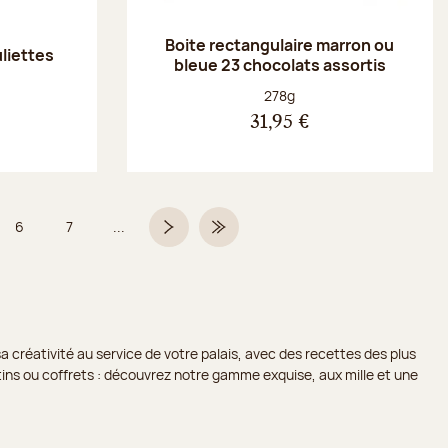
Boite rectangulaire marron ou
uliettes
bleue 23 chocolats assortis
Poids net :
278g
31,95 €
6
7
...
Page
Page
Page suivante
Dernière page
a créativité au service de votre palais, avec des recettes des plus
lotins ou coffrets : découvrez notre gamme exquise, aux mille et une