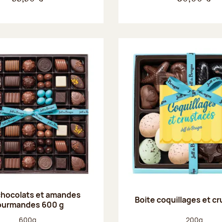
chocolats et amandes
Boite coquillages et c
ourmandes 600 g
Poids net :
Poids net :
600g
200g