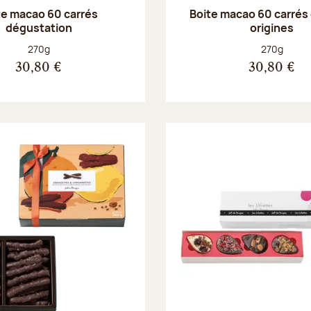
te macao 60 carrés
Boite macao 60 carrés
dégustation
origines
Poids net :
Poids net :
270g
270g
30,80 €
30,80 €