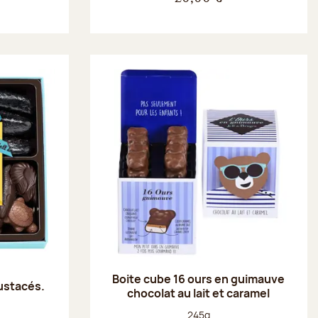
Boite cube 16 ours en guimauve
rustacés.
chocolat au lait et caramel
Poids net :
245g