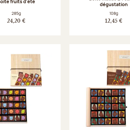
oite fruits d'été
dégustation
Poids net :
Poids net :
285g
108g
24,20 €
12,45 €