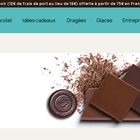
h (12€ de frais de port au lieu de 16€) offerte à partir de 75€ en Fr
colat
Idées cadeaux
Dragées
Glaces
Entrepr