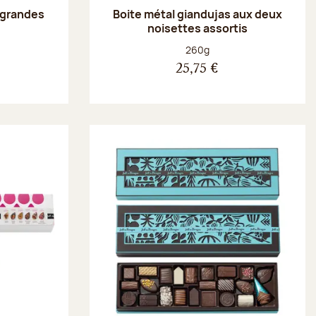
 grandes
Boite métal giandujas aux deux
noisettes assortis
Poids net :
260g
25,75 €