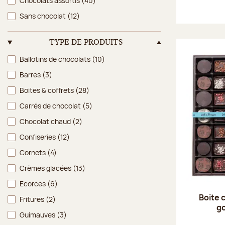
Chocolats assortis
(40)
Sans chocolat
(12)
TYPE DE PRODUITS
Type de produits
Ballotins de chocolats
(10)
Barres
(3)
Boites & coffrets
(28)
Carrés de chocolat
(5)
Chocolat chaud
(2)
Confiseries
(12)
Cornets
(4)
Crèmes glacées
(13)
Ecorces
(6)
Boite 
Fritures
(2)
g
Guimauves
(3)