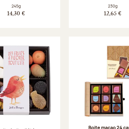
Poids net :
Poids net :
245g
230g
14,30 €
12,65 €
Boite macao 24 ca