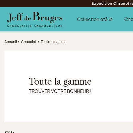
Expédition Chronofres
Aller à la navigation
Aller au contenu principal
Aller au pied de page
Collection été 🌞
Cho
Accueil
Chocolat
Toute la gamme
Toute la gamme
TROUVER VOTRE BONHEUR !