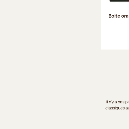
Boite or
Il n’y a pas
classiques au