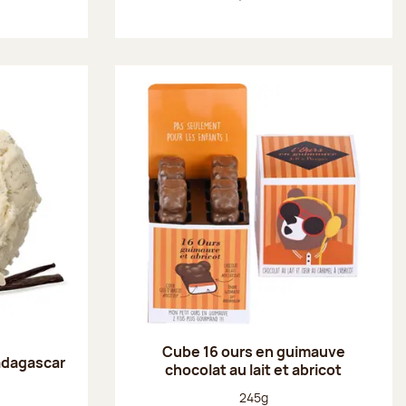
Cube 16 ours en guimauve
adagascar
chocolat au lait et abricot
Poids net :
245g