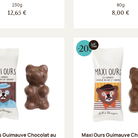
Poids net :
Poids net :
230g
80g
12,65 €
8,00 €
s Guimauve Chocolat au
Maxi Ours Guimauve Ch