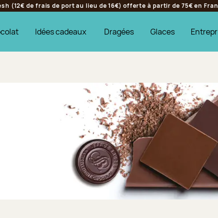
h (12€ de frais de port au lieu de 16€) offerte à partir de 75€ en Fr
colat
Idées cadeaux
Dragées
Glaces
Entrepr