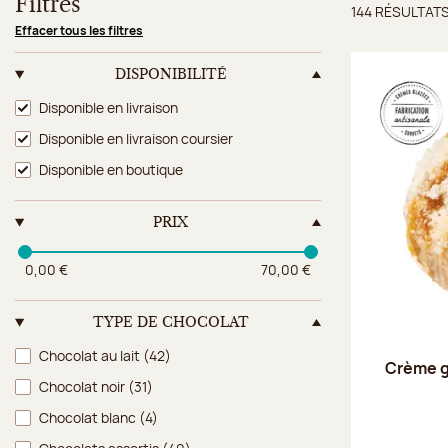
Filtres
144 RÉSULTAT
Résulta
Effacer tous les filtres
DISPONIBILITÉ
Disponibilité
Disponible en livraison
Disponible en livraison coursier
Disponible en boutique
PRIX
0,00 €
70,00 €
TYPE DE CHOCOLAT
Type de chocolat
Chocolat au lait
(42)
Crème g
Chocolat noir
(31)
Chocolat blanc
(4)