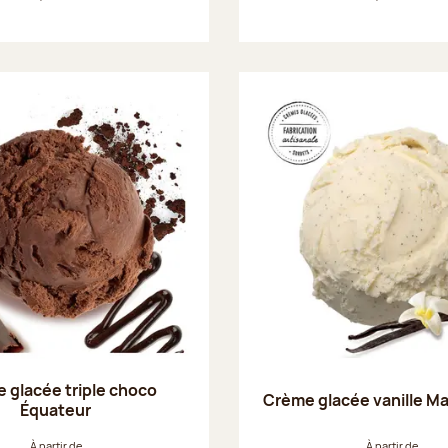
 glacée triple choco
Crème glacée vanille M
Équateur
À partir de
À partir de