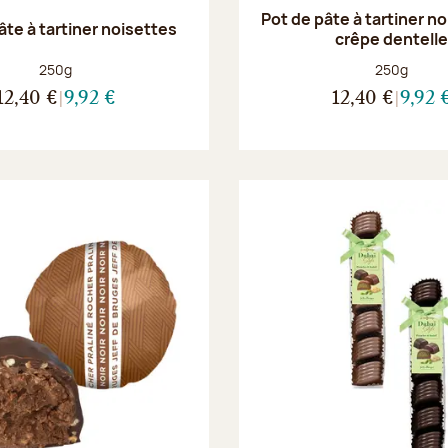
Pot de pâte à tartiner n
âte à tartiner noisettes
crêpe dentell
Poids net :
Poids net :
250g
250g
12,40 €
9,92 €
12,40 €
9,92 