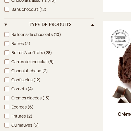
Chocolats assortis
(40)
Sans chocolat
(12)
TYPE DE PRODUITS
Type de produits
Ballotins de chocolats
(10)
Barres
(3)
Boites & coffrets
(28)
Carrés de chocolat
(5)
Chocolat chaud
(2)
Confiseries
(12)
Cornets
(4)
Crèmes glacées
(13)
Ecorces
(6)
Crème
Fritures
(2)
Guimauves
(3)