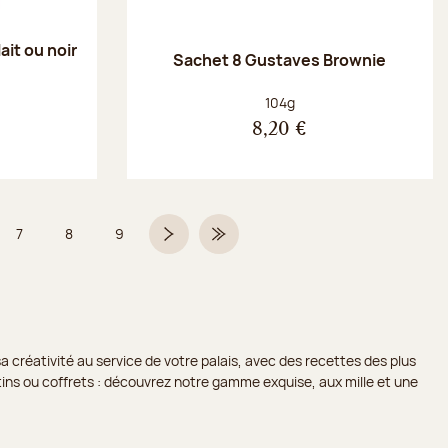
ait ou noir
Sachet 8 Gustaves Brownie
Poids net :
104g
8,20 €
7
8
9
 6 sur 9
Page
Page
Page
Page suivante
Dernière page
a créativité au service de votre palais, avec des recettes des plus
lotins ou coffrets : découvrez notre gamme exquise, aux mille et une