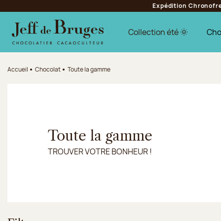
Expédition Chronofres
Aller à la navigation
Aller au contenu principal
Aller au pied de page
Collection été 🌞
Cho
Accueil
Chocolat
Toute la gamme
Toute la gamme
TROUVER VOTRE BONHEUR !