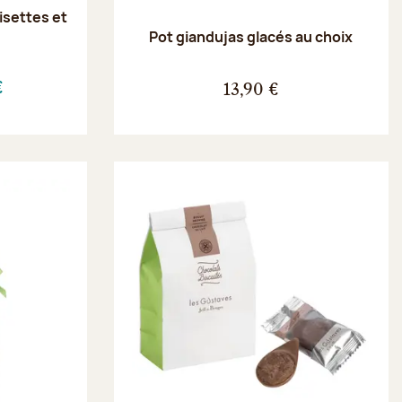
oisettes et
e
Pot giandujas glacés au choix
€
13,90 €