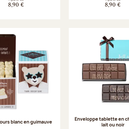
8,90 €
8,90 €
Enveloppe tablette en c
ours blanc en guimauve
lait ou noir