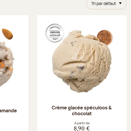
Tri par défaut
Crème glacée spéculoos &
 amande
chocolat
À partir de
8,90 €