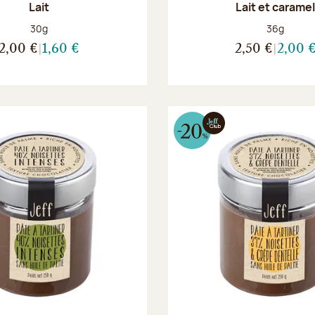
Lait
Lait et carame
Poids net :
Poids net :
30g
36g
2,00 €
1,60 €
2,50 €
2,00 