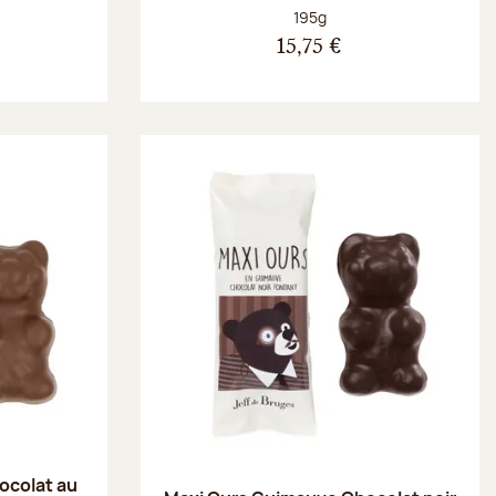
Poids net :
195g
15,75 €
ocolat au