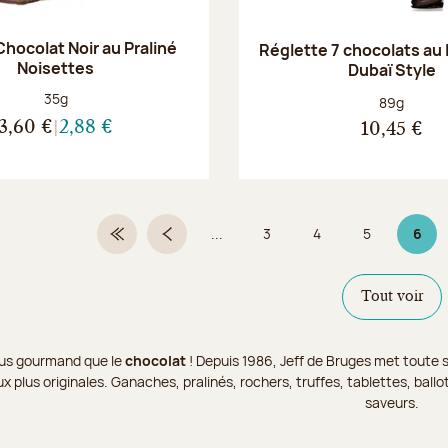
hocolat Noir au Praliné
Réglette 7 chocolats au l
Noisettes
Dubaï Style
Poids net :
35g
Poids net :
89g
3,60 €
2,88 €
10,45 €
...
3
4
5
6
Première page
Page précédente
Page
Page
Page
Page
Tout voir
 plus gourmand que le
chocolat
! Depuis 1986, Jeff de Bruges met toute s
x plus originales. Ganaches, pralinés, rochers, truffes, tablettes, bal
saveurs.