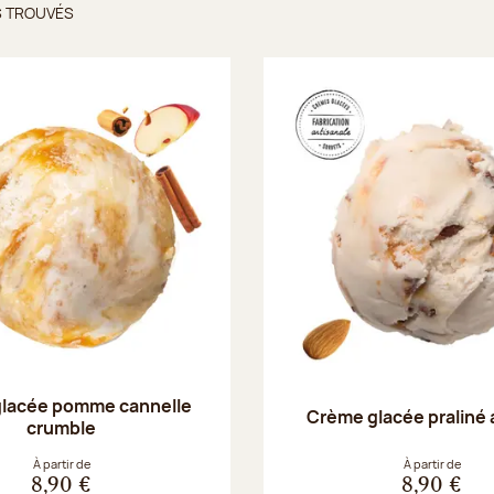
S TROUVÉS
ts trouvés
lacée pomme cannelle
Crème glacée praliné
crumble
À partir de
À partir de
8,90 €
8,90 €