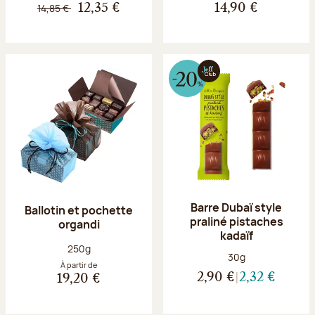
14,85 €
12,35 €
14,90 €
Barre Dubaï style
Ballotin et pochette
praliné pistaches
organdi
kadaïf
Poids net :
250g
Poids net :
30g
À partir de
2,90 €
2,32 €
19,20 €