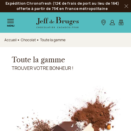
Expédition Chronofresh (12€ de frais de port au lieu de 16€)
Aller à la navigation
offerte à partir de 75€ en France métropolitaine
Fer
Aller au contenu principal
Aller au pied de page
Nos boutiques
S’identifie
Mon p
MENU
Accueil
Chocolat
Toute la gamme
Toute la gamme
TROUVER VOTRE BONHEUR !