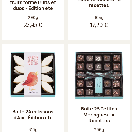
fruits forme fruits et
recettes
duos - Édition été
Poids net :
Poids net :
290g
164g
23,45 €
17,20 €
Boite 25 Petites
Boite 24 calissons
Meringues - 4
d'Aix - Édition été
Recettes
Poids net :
Poids net :
310g
296g