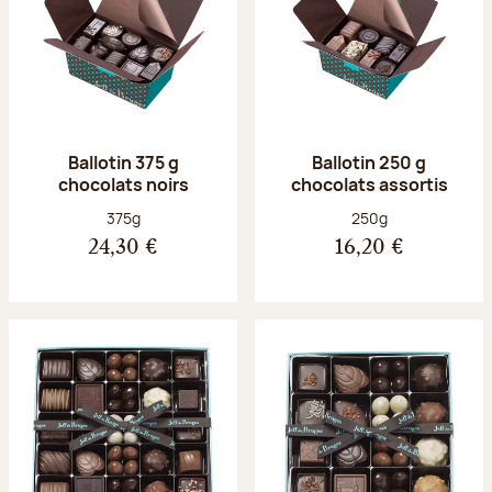
Ballotin 375 g
Ballotin 250 g
chocolats noirs
chocolats assortis
Poids net :
Poids net :
375g
250g
24,30 €
16,20 €