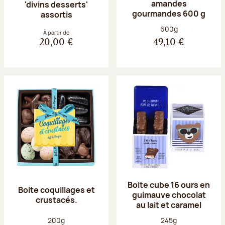
amandes
'divins desserts'
gourmandes 600 g
assortis
Poids net :
600g
À partir de
20,00 €
49,10 €
Boite cube 16 ours en
Boite coquillages et
guimauve chocolat
crustacés.
au lait et caramel
Poids net :
Poids net :
200g
245g