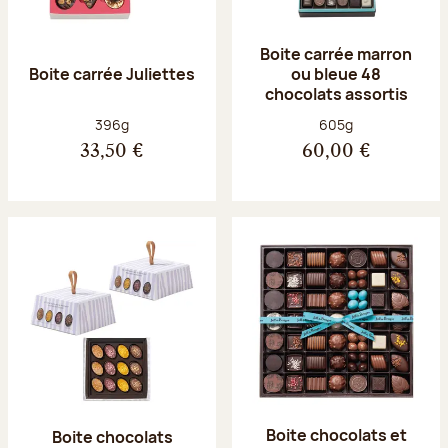
Boite carrée marron
Boite carrée Juliettes
ou bleue 48
chocolats assortis
Poids net :
Poids net :
396g
605g
33,50 €
60,00 €
Boite chocolats et
Boite chocolats