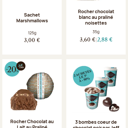
Rocher chocolat
Sachet
blanc au praliné
Marshmallows
noisettes
Poids net :
35g
Poids net :
125g
3,60 €
2,88 €
3,00 €
Rocher Chocolat au
3 bombes coeur de
Lait au Praliné
chocolat noir par Jeff