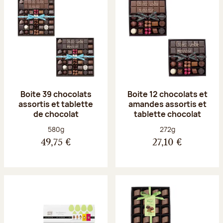
Boite 39 chocolats
Boite 12 chocolats et
assortis et tablette
amandes assortis et
de chocolat
tablette chocolat
Poids net :
Poids net :
580g
272g
49,75 €
27,10 €