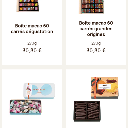
Boite macao 60
Boite macao 60
carrés grandes
carrés dégustation
origines
Poids net :
Poids net :
270g
270g
30,80 €
30,80 €