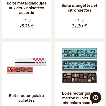
Boite métal giandujas
Boite orangettes et
aux deux noisettes
citronnettes
assortis
Poids net :
Poids net :
260g
260g
25,75 €
22,20 €
Boite rectangulaire
Boite rectangulaire
marron ou bleue 23
Juliettes
chocolats assortis