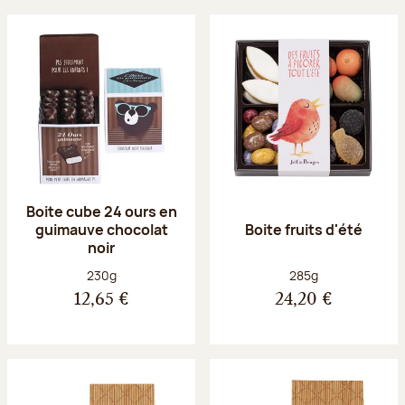
Boite cube 24 ours en
guimauve chocolat
Boite fruits d'été
noir
Poids net :
Poids net :
230g
285g
12,65 €
24,20 €