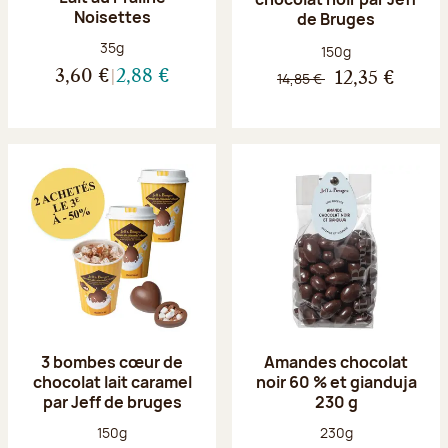
Noisettes
de Bruges
Poids net :
35g
Poids net :
150g
3,60 €
2,88 €
14,85 €
12,35 €
3 bombes cœur de
Amandes chocolat
chocolat lait caramel
noir 60 % et gianduja
par Jeff de bruges
230 g
Poids net :
Poids net :
150g
230g