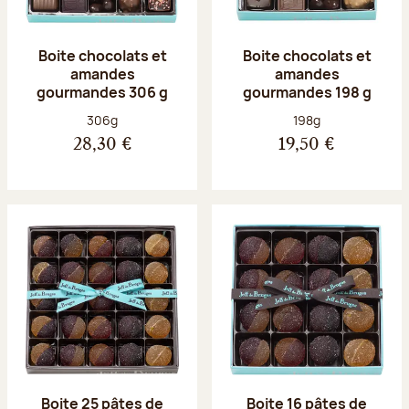
Boite chocolats et
Boite chocolats et
amandes
amandes
gourmandes 306 g
gourmandes 198 g
Poids net :
Poids net :
306g
198g
28,30 €
19,50 €
Boite 25 pâtes de
Boite 16 pâtes de