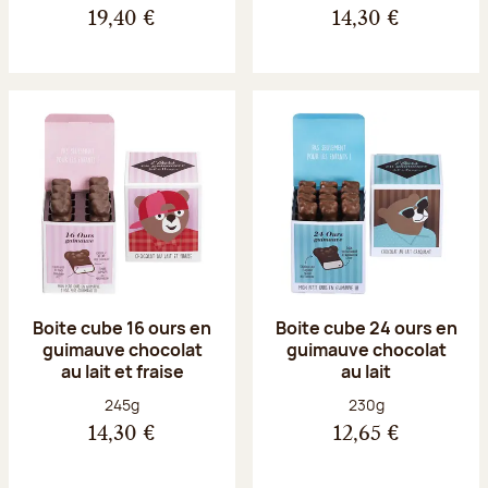
19,40 €
14,30 €
Boite cube 16 ours en
Boite cube 24 ours en
guimauve chocolat
guimauve chocolat
au lait et fraise
au lait
Poids net :
Poids net :
245g
230g
14,30 €
12,65 €