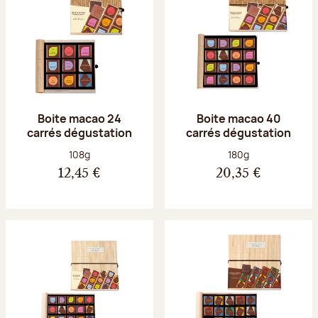
Boite macao 24
Boite macao 40
carrés dégustation
carrés dégustation
Poids net :
Poids net :
108g
180g
12,45 €
20,35 €