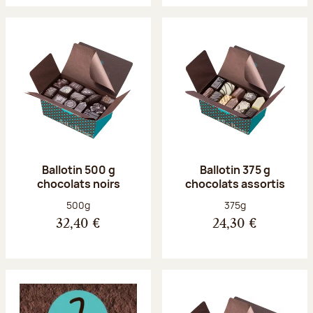
Ballotin 500 g
Ballotin 375 g
chocolats noirs
chocolats assortis
Poids net :
Poids net :
500g
375g
32,40 €
24,30 €