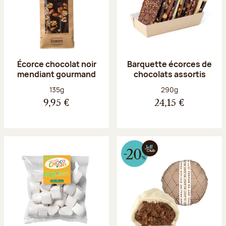
Écorce chocolat noir
Barquette écorces de
mendiant gourmand
chocolats assortis
Poids net :
Poids net :
135g
290g
9,95 €
24,15 €