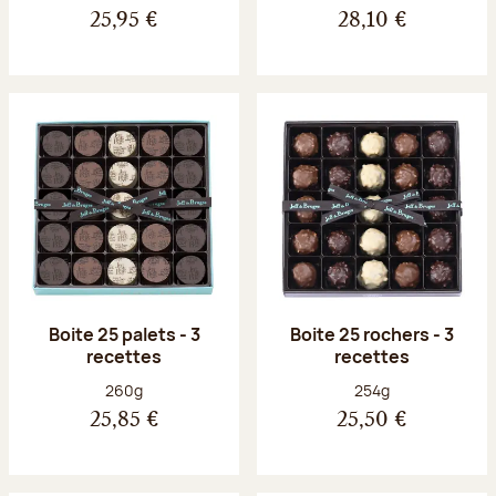
25,95 €
28,10 €
Boite 25 palets - 3
Boite 25 rochers - 3
recettes
recettes
Poids net :
Poids net :
260g
254g
25,85 €
25,50 €