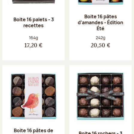
Boite 16 pâtes
Boite 16 palets - 3
d'amandes - Édition
recettes
Été
Poids net :
Poids net :
164g
242g
17,20 €
20,50 €
Boite 16 pâtes de
Boite 16 rochers - 3