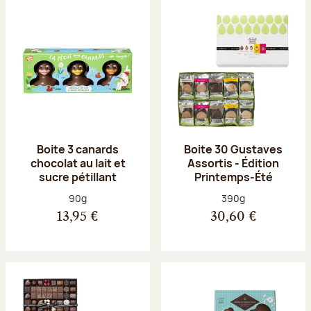
Boite 3 canards
Boite 30 Gustaves
chocolat au lait et
Assortis - Édition
sucre pétillant
Printemps-Été
Poids net :
Poids net :
90g
390g
13,95 €
30,60 €