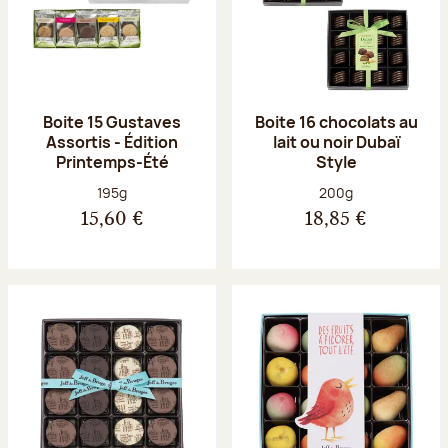
Boite 15 Gustaves
Boite 16 chocolats au
Assortis - Édition
lait ou noir Dubaï
Printemps-Été
Style
Poids net :
Poids net :
195g
200g
15,60 €
18,85 €