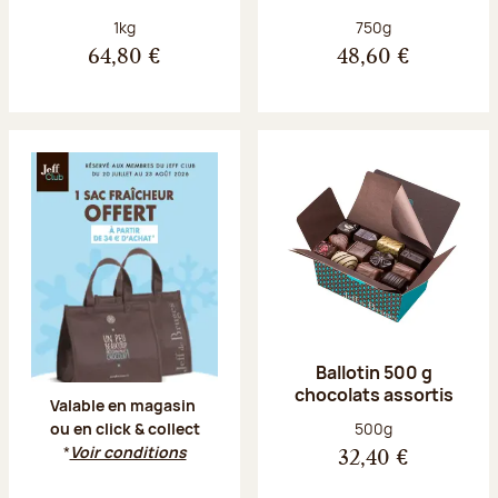
Poids net :
Poids net :
1kg
750g
64,80 €
48,60 €
Offre Jeff Club du 20 juillet au 23 aoû
Ballotin 500 g
chocolats assortis
Valable en magasin
Poids net :
500g
ou en click & collect
*
Voir conditions
32,40 €