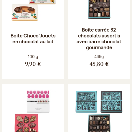
Boite carrée 32
Boite Choco'Jouets
chocolats assortis
en chocolat au lait
avec barre chocolat
gourmande
Poids net :
Poids net :
100 g
435g
9,90 €
45,80 €