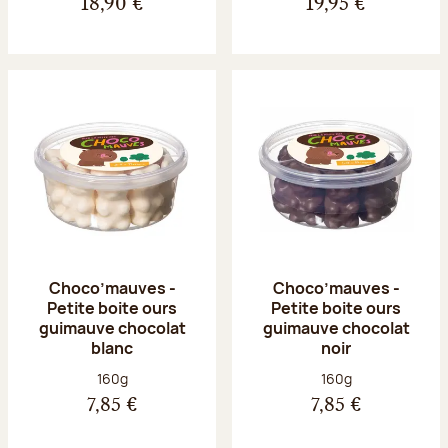
18,90 €
19,95 €
Choco’mauves -
Choco’mauves -
Petite boite ours
Petite boite ours
guimauve chocolat
guimauve chocolat
blanc
noir
Poids net :
Poids net :
160g
160g
7,85 €
7,85 €