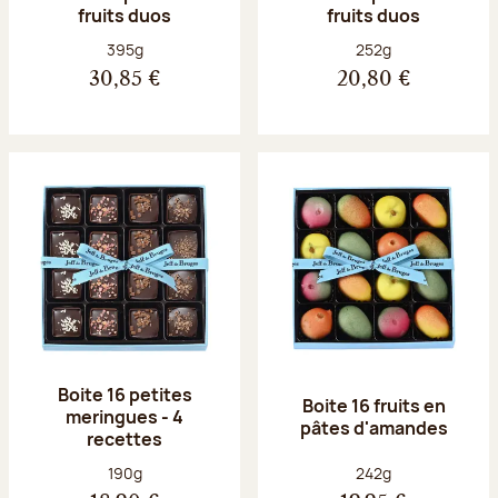
fruits duos
fruits duos
Poids net :
Poids net :
395g
252g
30,85 €
20,80 €
Boite 16 petites
Boite 16 fruits en
meringues - 4
pâtes d'amandes
recettes
Poids net :
Poids net :
190g
242g