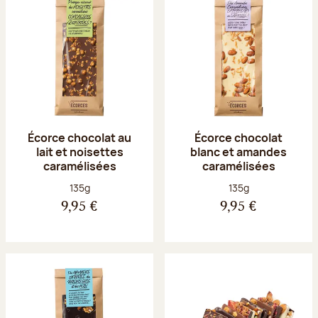
Écorce chocolat au
Écorce chocolat
lait et noisettes
blanc et amandes
caramélisées
caramélisées
Poids net :
Poids net :
135g
135g
9,95 €
9,95 €