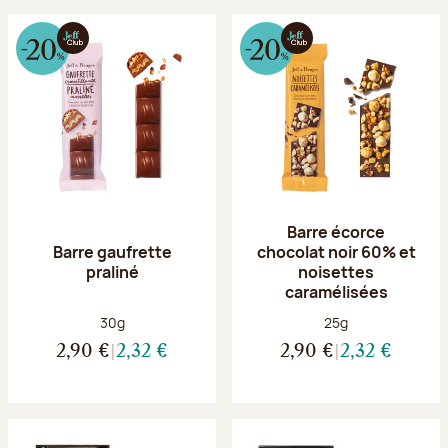
Barre écorce
Barre gaufrette
chocolat noir 60% et
praliné
noisettes
caramélisées
Poids net :
Poids net :
30g
25g
2,90 €
2,32 €
2,90 €
2,32 €