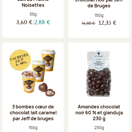
Noisettes
de Bruges
Poids net :
35g
Poids net :
150g
3,60 €
2,88 €
14,85 €
12,35 €
3 bombes cœur de
Amandes chocolat
chocolat lait caramel
noir 60 % et gianduja
par Jeff de bruges
230 g
Poids net :
Poids net :
150g
230g