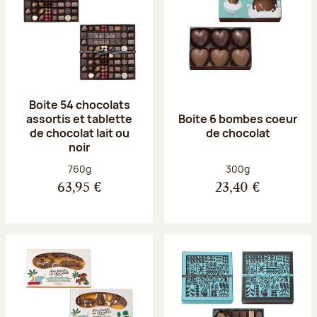
Boite 54 chocolats
assortis et tablette
Boite 6 bombes coeur
de chocolat lait ou
de chocolat
noir
Poids net :
Poids net :
760g
300g
63,95 €
23,40 €