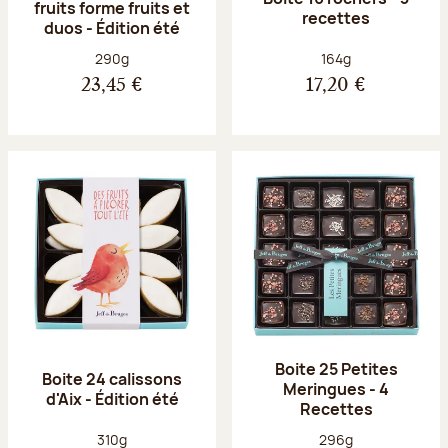
fruits forme fruits et
recettes
duos - Édition été
Poids net :
Poids net :
290g
164g
23,45 €
17,20 €
Boite 25 Petites
Boite 24 calissons
Meringues - 4
d'Aix - Édition été
Recettes
Poids net :
Poids net :
310g
296g