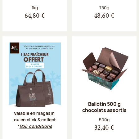
Poids net :
Poids net :
1kg
750g
64,80 €
48,60 €
Offre Jeff Club du 20 juillet au 23 aoû
Ballotin 500 g
chocolats assortis
Valable en magasin
Poids net :
500g
ou en click & collect
*
Voir conditions
32,40 €