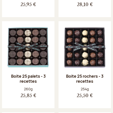
25,95 €
28,10 €
Boite 25 palets - 3
Boite 25 rochers - 3
recettes
recettes
Poids net :
Poids net :
260g
254g
25,85 €
25,50 €