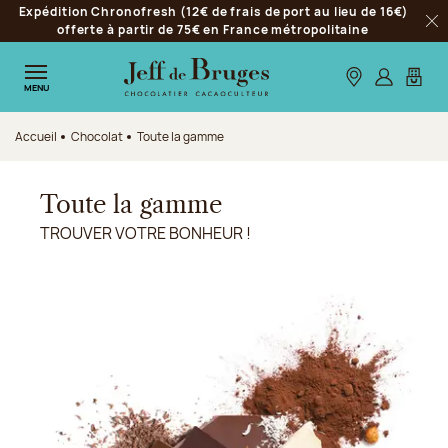
Expédition Chronofresh (12€ de frais de port au lieu de 16€)
Aller à la navigation
offerte à partir de 75€ en France métropolitaine
Fer
Aller au contenu principal
Aller au pied de page
Nos boutiques
S’identifie
Mon p
MENU
Accueil
Chocolat
Toute la gamme
Toute la gamme
TROUVER VOTRE BONHEUR !