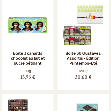
Boite 3 canards
Boite 30 Gustaves
chocolat au lait et
Assortis - Édition
sucre pétillant
Printemps-Été
Poids net :
Poids net :
90g
390g
13,95 €
30,60 €