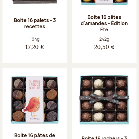
Boite 16 pâtes
Boite 16 palets - 3
d'amandes - Édition
recettes
Été
Poids net :
Poids net :
164g
242g
17,20 €
20,50 €
Boite 16 pâtes de
Boite 16 rochers - 3