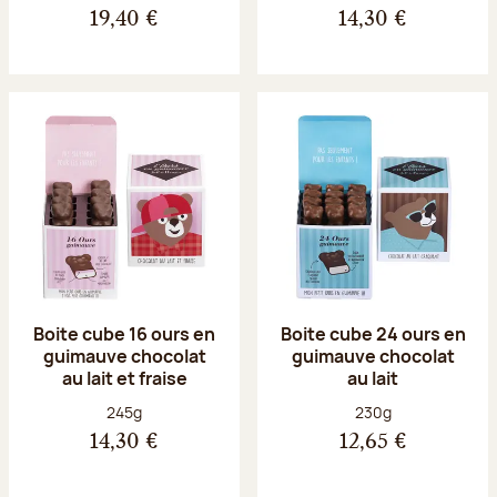
19,40 €
14,30 €
Boite cube 16 ours en
Boite cube 24 ours en
guimauve chocolat
guimauve chocolat
au lait et fraise
au lait
Poids net :
Poids net :
245g
230g
14,30 €
12,65 €