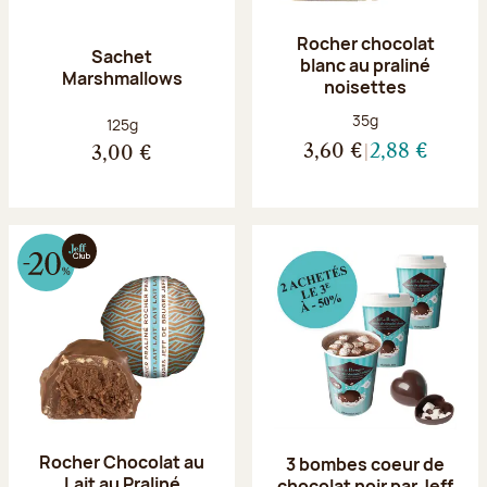
Rocher chocolat
Sachet
blanc au praliné
Marshmallows
noisettes
Poids net :
35g
Poids net :
125g
3,60 €
2,88 €
3,00 €
Rocher Chocolat au
3 bombes coeur de
Lait au Praliné
chocolat noir par Jeff