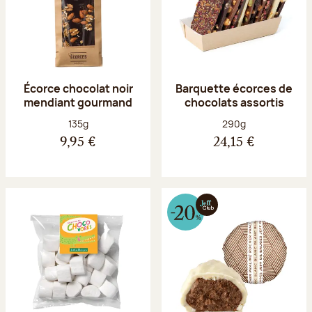
Écorce chocolat noir
Barquette écorces de
mendiant gourmand
chocolats assortis
Poids net :
Poids net :
135g
290g
9,95 €
24,15 €