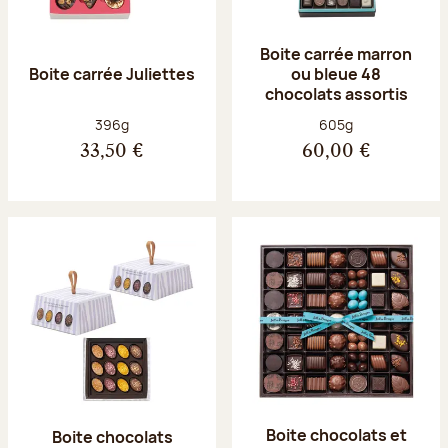
Boite carrée marron
Boite carrée Juliettes
ou bleue 48
chocolats assortis
Poids net :
Poids net :
396g
605g
33,50 €
60,00 €
Boite chocolats et
Boite chocolats