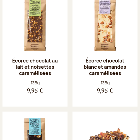
Écorce chocolat au
Écorce chocolat
lait et noisettes
blanc et amandes
caramélisées
caramélisées
Poids net :
Poids net :
135g
135g
9,95 €
9,95 €