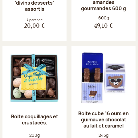
amandes
'divins desserts'
gourmandes 600 g
assortis
Poids net :
600g
À partir de
20,00 €
49,10 €
Boite cube 16 ours en
Boite coquillages et
guimauve chocolat
crustacés.
au lait et caramel
Poids net :
Poids net :
200g
245g