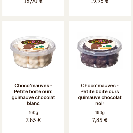
18,90 €
19,95 €
Choco’mauves -
Choco’mauves -
Petite boite ours
Petite boite ours
guimauve chocolat
guimauve chocolat
blanc
noir
Poids net :
Poids net :
160g
160g
7,85 €
7,85 €