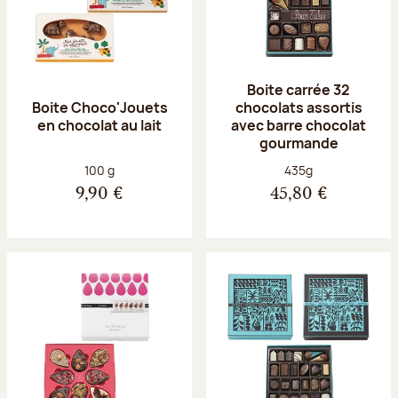
Boite carrée 32
Boite Choco'Jouets
chocolats assortis
en chocolat au lait
avec barre chocolat
gourmande
Poids net :
Poids net :
100 g
435g
9,90 €
45,80 €