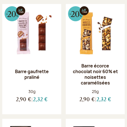
Barre écorce
Barre gaufrette
chocolat noir 60% et
praliné
noisettes
caramélisées
Poids net :
Poids net :
30g
25g
2,90 €
2,32 €
2,90 €
2,32 €