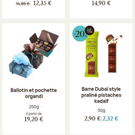
14,85 €
12,35 €
14,90 €
Barre Dubaï style
Ballotin et pochette
praliné pistaches
organdi
kadaïf
Poids net :
250g
Poids net :
30g
À partir de
2,90 €
2,32 €
19,20 €