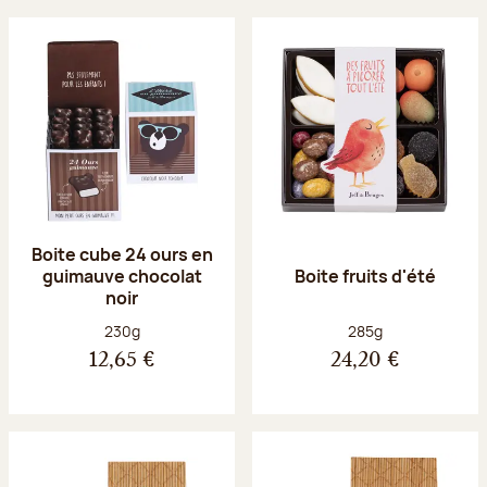
Boite cube 24 ours en
guimauve chocolat
Boite fruits d'été
noir
Poids net :
Poids net :
230g
285g
12,65 €
24,20 €