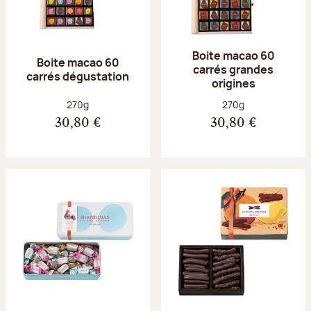
Boite macao 60
Boite macao 60
carrés grandes
carrés dégustation
origines
Poids net :
Poids net :
270g
270g
30,80 €
30,80 €