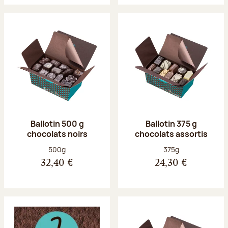
Ballotin 500 g
Ballotin 375 g
chocolats noirs
chocolats assortis
Poids net :
Poids net :
500g
375g
32,40 €
24,30 €