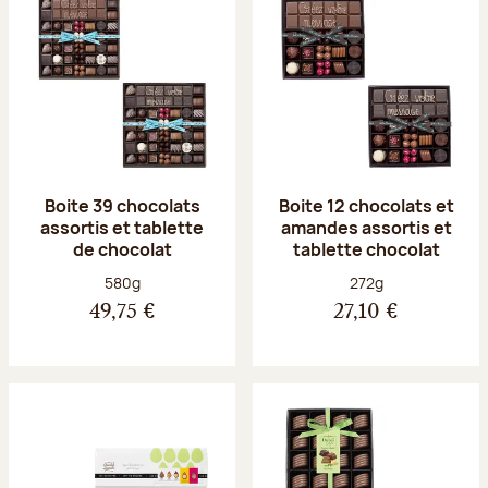
Boite 39 chocolats
Boite 12 chocolats et
assortis et tablette
amandes assortis et
de chocolat
tablette chocolat
Poids net :
Poids net :
580g
272g
49,75 €
27,10 €