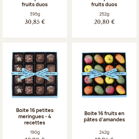
fruits duos
fruits duos
Poids net :
Poids net :
395g
252g
30,85 €
20,80 €
Boite 16 petites
Boite 16 fruits en
meringues - 4
pâtes d'amandes
recettes
Poids net :
Poids net :
190g
242g