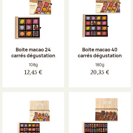
Boite macao 24
Boite macao 40
carrés dégustation
carrés dégustation
Poids net :
Poids net :
108g
180g
12,45 €
20,35 €