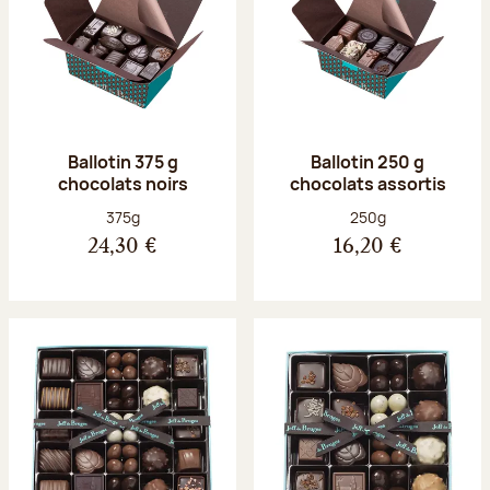
Ballotin 375 g
Ballotin 250 g
chocolats noirs
chocolats assortis
Poids net :
Poids net :
375g
250g
24,30 €
16,20 €