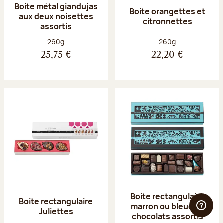
Boite métal giandujas
Boite orangettes et
aux deux noisettes
citronnettes
assortis
Poids net :
Poids net :
260g
260g
25,75 €
22,20 €
Boite rectangulaire
Boite rectangulaire
marron ou bleue 23
Juliettes
chocolats assortis