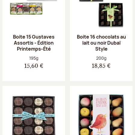
Boite 15 Gustaves
Boite 16 chocolats au
Assortis - Édition
lait ou noir Dubaï
Printemps-Été
Style
Poids net :
Poids net :
195g
200g
15,60 €
18,85 €