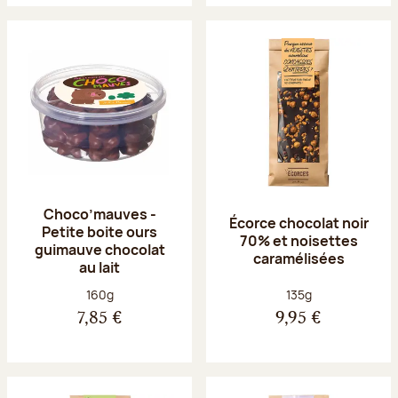
Choco’mauves -
Écorce chocolat noir
Petite boite ours
70% et noisettes
guimauve chocolat
caramélisées
au lait
Poids net :
Poids net :
160g
135g
7,85 €
9,95 €