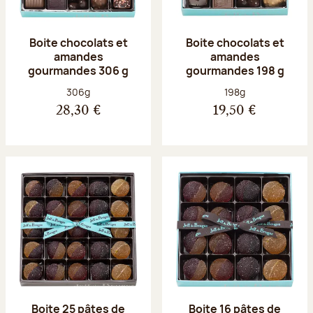
Boite chocolats et
Boite chocolats et
amandes
amandes
gourmandes 306 g
gourmandes 198 g
Poids net :
Poids net :
306g
198g
28,30 €
19,50 €
Boite 25 pâtes de
Boite 16 pâtes de