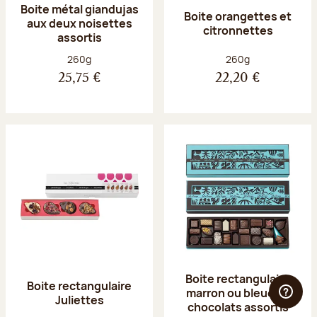
Boite métal giandujas
Boite orangettes et
aux deux noisettes
citronnettes
assortis
Poids net :
Poids net :
260g
260g
25,75 €
22,20 €
Boite rectangulaire
Boite rectangulaire
marron ou bleue 23
Juliettes
chocolats assortis