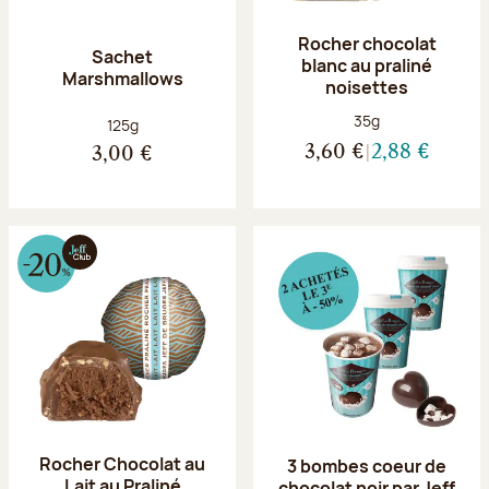
Rocher chocolat
Sachet
blanc au praliné
Marshmallows
noisettes
Poids net :
35g
Poids net :
125g
3,60 €
2,88 €
3,00 €
Rocher Chocolat au
3 bombes coeur de
Lait au Praliné
chocolat noir par Jeff