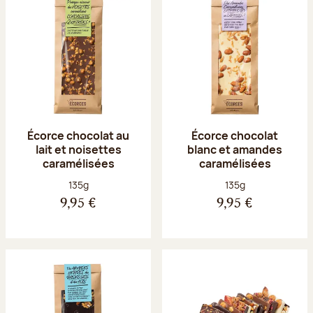
Écorce chocolat au
Écorce chocolat
lait et noisettes
blanc et amandes
caramélisées
caramélisées
Poids net :
Poids net :
135g
135g
9,95 €
9,95 €