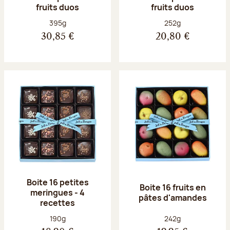
fruits duos
fruits duos
Poids net :
Poids net :
395g
252g
30,85 €
20,80 €
Boite 16 petites
Boite 16 fruits en
meringues - 4
pâtes d'amandes
recettes
Poids net :
Poids net :
190g
242g