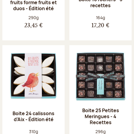
fruits forme fruits et
recettes
duos - Édition été
Poids net :
Poids net :
290g
164g
23,45 €
17,20 €
Boite 25 Petites
Boite 24 calissons
Meringues - 4
d'Aix - Édition été
Recettes
Poids net :
Poids net :
310g
296g