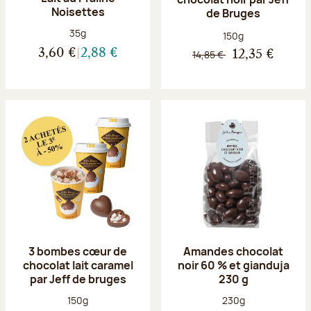
Noisettes
de Bruges
Poids net :
35g
Poids net :
150g
3,60 €
2,88 €
14,85 €
12,35 €
3 bombes cœur de
Amandes chocolat
chocolat lait caramel
noir 60 % et gianduja
par Jeff de bruges
230 g
Poids net :
Poids net :
150g
230g