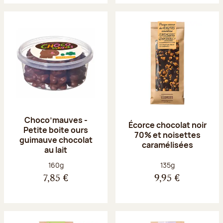
Choco’mauves -
Écorce chocolat noir
Petite boite ours
70% et noisettes
guimauve chocolat
caramélisées
au lait
Poids net :
Poids net :
160g
135g
7,85 €
9,95 €