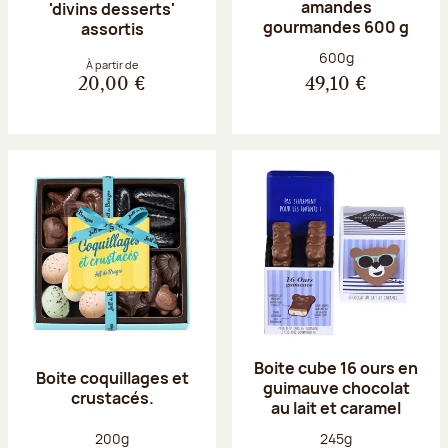
amandes
'divins desserts'
gourmandes 600 g
assortis
Poids net :
600g
À partir de
20,00 €
49,10 €
Boite cube 16 ours en
Boite coquillages et
guimauve chocolat
crustacés.
au lait et caramel
Poids net :
Poids net :
200g
245g