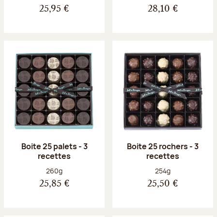
25,95 €
28,10 €
Boite 25 palets - 3
Boite 25 rochers - 3
recettes
recettes
Poids net :
Poids net :
260g
254g
25,85 €
25,50 €