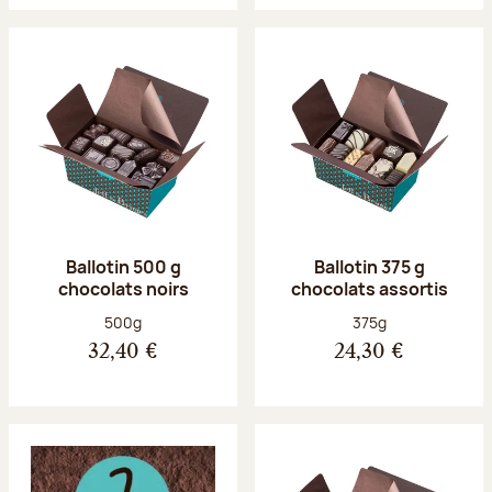
Ballotin 500 g
Ballotin 375 g
chocolats noirs
chocolats assortis
Poids net :
Poids net :
500g
375g
32,40 €
24,30 €