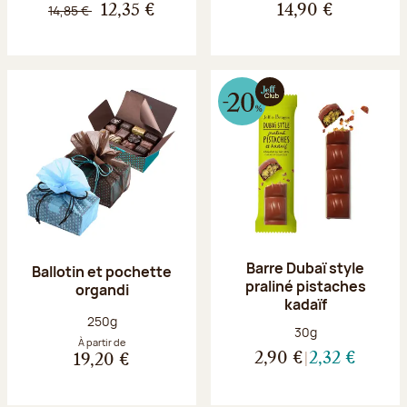
14,85 €
12,35 €
14,90 €
Barre Dubaï style
Ballotin et pochette
praliné pistaches
organdi
kadaïf
Poids net :
250g
Poids net :
30g
À partir de
2,90 €
2,32 €
19,20 €