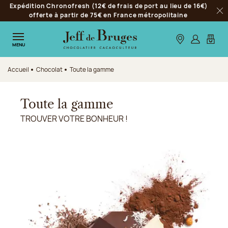
Expédition Chronofresh (12€ de frais de port au lieu de 16€)
Aller à la navigation
offerte à partir de 75€ en France métropolitaine
Fer
Aller au contenu principal
Aller au pied de page
Nos boutiques
S’identifie
Mon p
MENU
Accueil
Chocolat
Toute la gamme
Toute la gamme
TROUVER VOTRE BONHEUR !