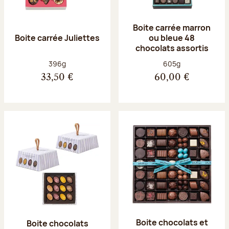
Boite carrée marron
Boite carrée Juliettes
ou bleue 48
chocolats assortis
Poids net :
Poids net :
396g
605g
33,50 €
60,00 €
Boite chocolats et
Boite chocolats