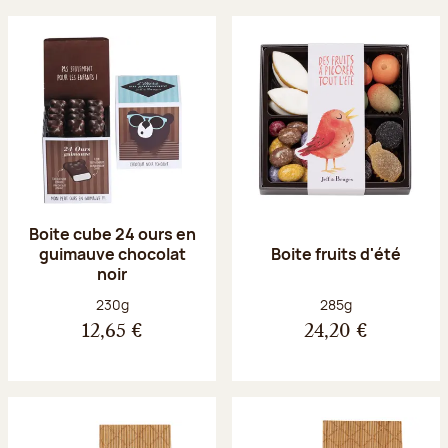
Boite cube 24 ours en
guimauve chocolat
Boite fruits d'été
noir
Poids net :
Poids net :
230g
285g
12,65 €
24,20 €