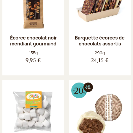
Écorce chocolat noir
Barquette écorces de
mendiant gourmand
chocolats assortis
Poids net :
Poids net :
135g
290g
9,95 €
24,15 €