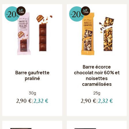
Barre écorce
Barre gaufrette
chocolat noir 60% et
praliné
noisettes
caramélisées
Poids net :
Poids net :
30g
25g
2,90 €
2,32 €
2,90 €
2,32 €