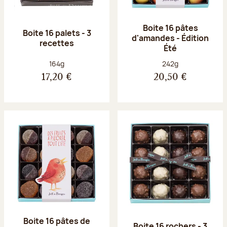
Boite 16 pâtes
Boite 16 palets - 3
d'amandes - Édition
recettes
Été
Poids net :
Poids net :
164g
242g
17,20 €
20,50 €
Boite 16 pâtes de
Boite 16 rochers - 3