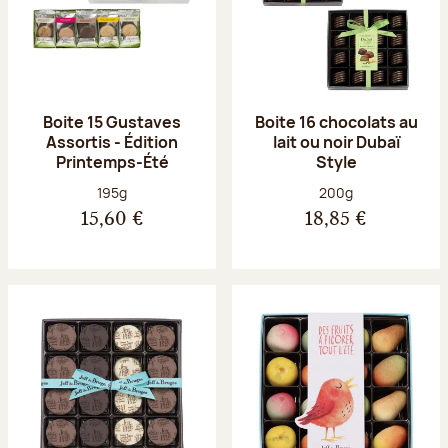
Boite 15 Gustaves
Boite 16 chocolats au
Assortis - Édition
lait ou noir Dubaï
Printemps-Été
Style
Poids net :
Poids net :
195g
200g
15,60 €
18,85 €