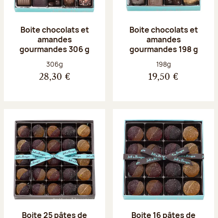
Boite chocolats et
Boite chocolats et
amandes
amandes
gourmandes 306 g
gourmandes 198 g
Poids net :
Poids net :
306g
198g
28,30 €
19,50 €
Boite 25 pâtes de
Boite 16 pâtes de