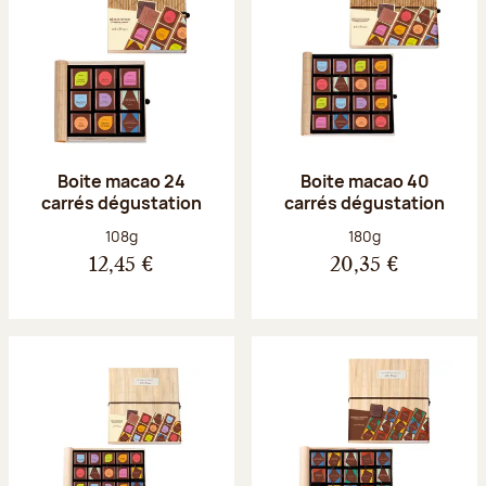
Boite macao 24
Boite macao 40
carrés dégustation
carrés dégustation
Poids net :
Poids net :
108g
180g
12,45 €
20,35 €