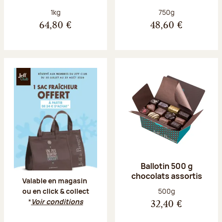
Poids net :
Poids net :
1kg
750g
64,80 €
48,60 €
Offre Jeff Club du 20 juillet au 23 aoû
Ballotin 500 g
chocolats assortis
Valable en magasin
Poids net :
500g
ou en click & collect
*
Voir conditions
32,40 €