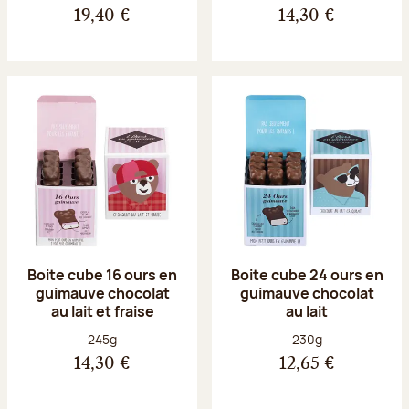
19,40 €
14,30 €
Boite cube 16 ours en
Boite cube 24 ours en
guimauve chocolat
guimauve chocolat
au lait et fraise
au lait
Poids net :
Poids net :
245g
230g
14,30 €
12,65 €