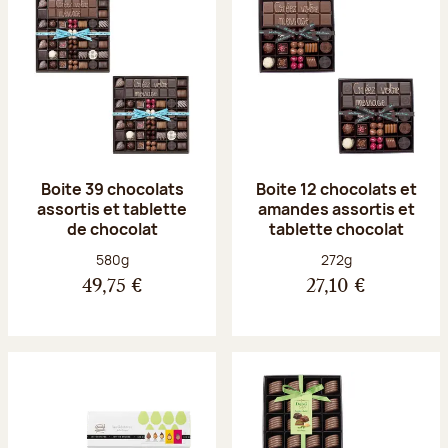
Boite 39 chocolats
Boite 12 chocolats et
assortis et tablette
amandes assortis et
de chocolat
tablette chocolat
Poids net :
Poids net :
580g
272g
49,75 €
27,10 €