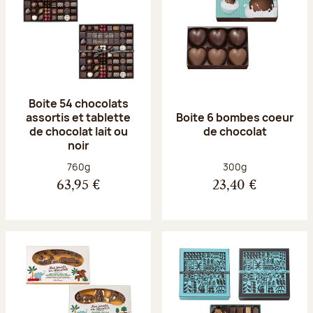
Boite 54 chocolats
assortis et tablette
Boite 6 bombes coeur
de chocolat lait ou
de chocolat
noir
Poids net :
Poids net :
760g
300g
63,95 €
23,40 €