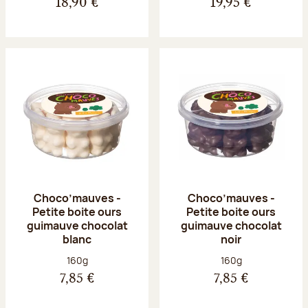
18,90 €
19,95 €
Choco’mauves -
Choco’mauves -
Petite boite ours
Petite boite ours
guimauve chocolat
guimauve chocolat
blanc
noir
Poids net :
Poids net :
160g
160g
7,85 €
7,85 €