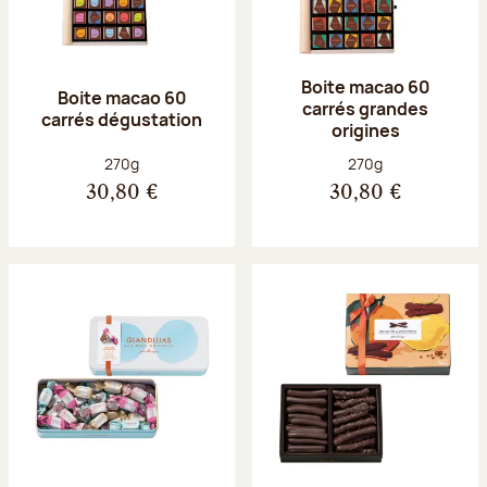
Boite macao 60
Boite macao 60
carrés grandes
carrés dégustation
origines
Poids net :
Poids net :
270g
270g
30,80 €
30,80 €