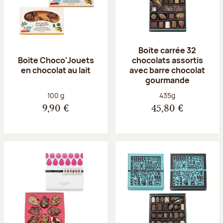
Boite carrée 32
Boite Choco'Jouets
chocolats assortis
en chocolat au lait
avec barre chocolat
gourmande
Poids net :
Poids net :
100 g
435g
9,90 €
45,80 €