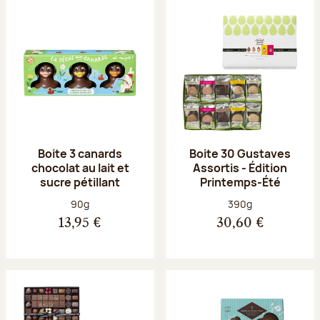
Boite 3 canards
Boite 30 Gustaves
chocolat au lait et
Assortis - Édition
sucre pétillant
Printemps-Été
Poids net :
Poids net :
90g
390g
13,95 €
30,60 €