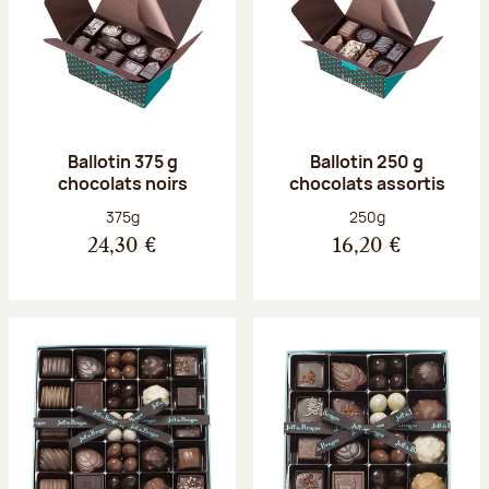
Ballotin 375 g
Ballotin 250 g
chocolats noirs
chocolats assortis
Poids net :
Poids net :
375g
250g
24,30 €
16,20 €