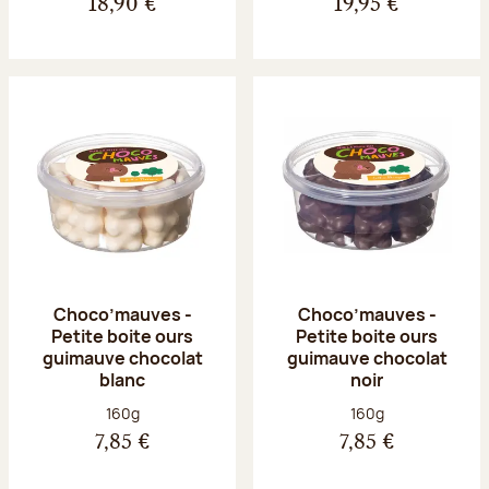
18,90 €
19,95 €
Choco’mauves -
Choco’mauves -
Petite boite ours
Petite boite ours
guimauve chocolat
guimauve chocolat
blanc
noir
Poids net :
Poids net :
160g
160g
7,85 €
7,85 €