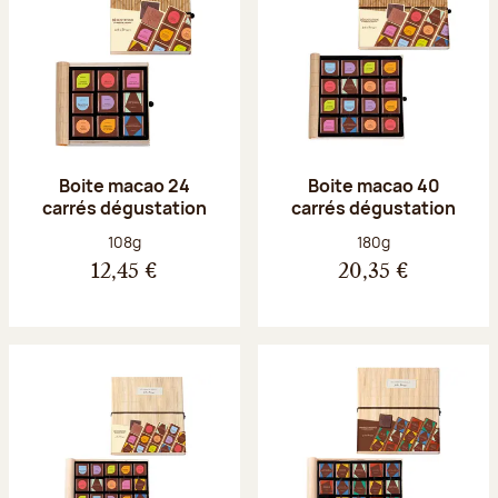
Boite macao 24
Boite macao 40
carrés dégustation
carrés dégustation
Poids net :
Poids net :
108g
180g
12,45 €
20,35 €