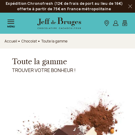
Expédition Chronofresh (12€ de frais de port au lieu de 16€)
Aller à la navigation
offerte à partir de 75€ en France métropolitaine
Fer
Aller au contenu principal
Aller au pied de page
Nos boutiques
S’identifie
Mon p
MENU
Accueil
Chocolat
Toute la gamme
Toute la gamme
TROUVER VOTRE BONHEUR !