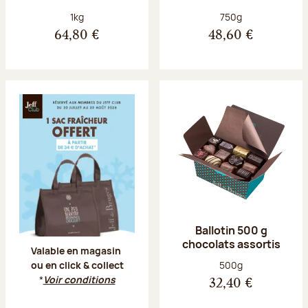
Poids net :
Poids net :
1kg
750g
64,80 €
48,60 €
Offre Jeff Club du 20 juillet au 23 aoû
Ballotin 500 g
chocolats assortis
Valable en magasin
Poids net :
500g
ou en click & collect
*
Voir conditions
32,40 €