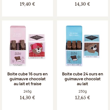
19,40 €
14,30 €
Boite cube 16 ours en
Boite cube 24 ours en
guimauve chocolat
guimauve chocolat
au lait et fraise
au lait
Poids net :
Poids net :
245g
230g
14,30 €
12,65 €