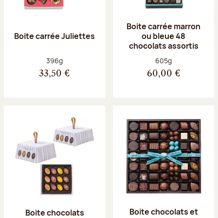
Boite carrée marron
Boite carrée Juliettes
ou bleue 48
chocolats assortis
Poids net :
Poids net :
396g
605g
33,50 €
60,00 €
Boite chocolats et
Boite chocolats