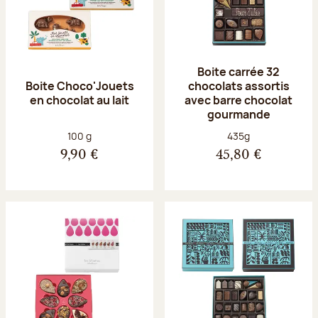
Boite carrée 32
Boite Choco'Jouets
chocolats assortis
en chocolat au lait
avec barre chocolat
gourmande
Poids net :
Poids net :
100 g
435g
9,90 €
45,80 €