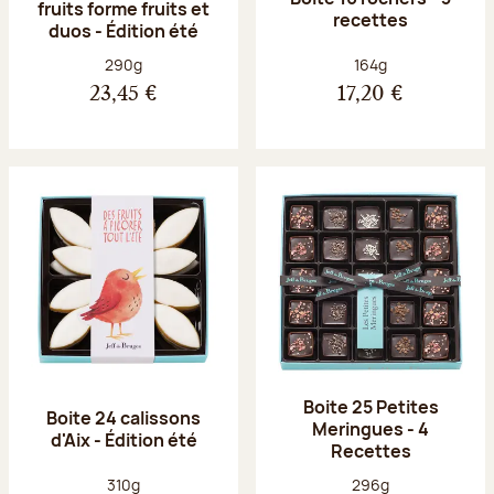
fruits forme fruits et
recettes
duos - Édition été
Poids net :
Poids net :
290g
164g
23,45 €
17,20 €
Boite 25 Petites
Boite 24 calissons
Meringues - 4
d'Aix - Édition été
Recettes
Poids net :
Poids net :
310g
296g