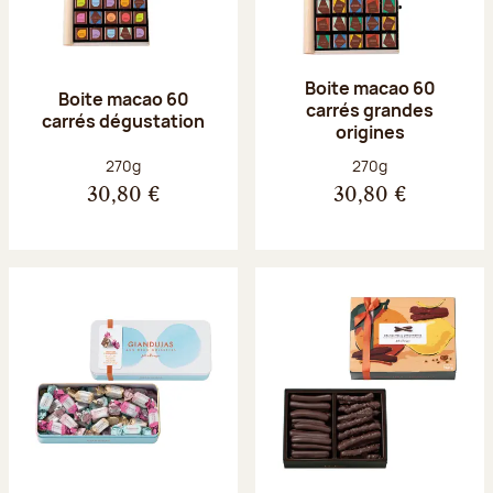
Boite macao 60
Boite macao 60
carrés grandes
carrés dégustation
origines
Poids net :
Poids net :
270g
270g
30,80 €
30,80 €