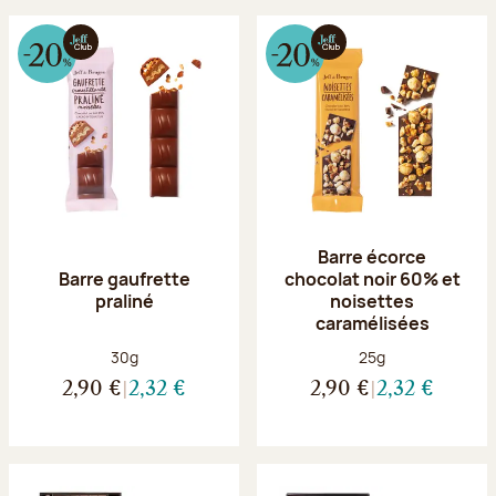
Barre écorce
Barre gaufrette
chocolat noir 60% et
praliné
noisettes
caramélisées
Poids net :
Poids net :
30g
25g
2,90 €
2,32 €
2,90 €
2,32 €