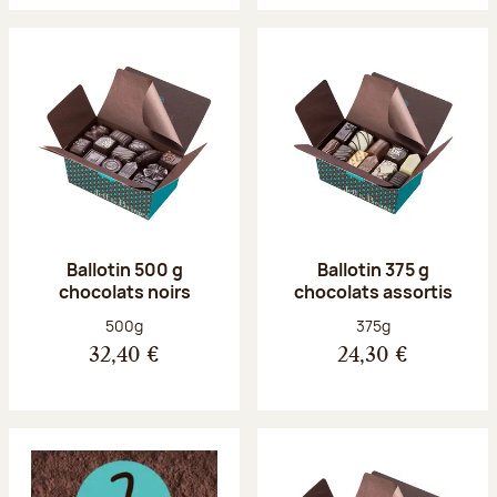
Ballotin 500 g
Ballotin 375 g
chocolats noirs
chocolats assortis
Poids net :
Poids net :
500g
375g
32,40 €
24,30 €