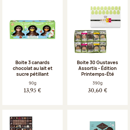
Boite 3 canards
Boite 30 Gustaves
chocolat au lait et
Assortis - Édition
sucre pétillant
Printemps-Été
Poids net :
Poids net :
90g
390g
13,95 €
30,60 €