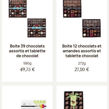
Boite 39 chocolats
Boite 12 chocolats et
assortis et tablette
amandes assortis et
de chocolat
tablette chocolat
Poids net :
Poids net :
580g
272g
49,75 €
27,10 €