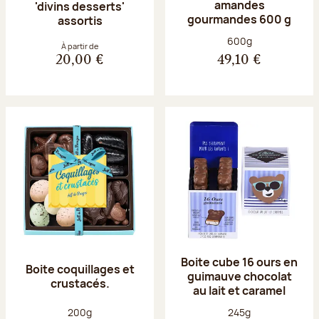
amandes
'divins desserts'
gourmandes 600 g
assortis
Poids net :
600g
À partir de
20,00 €
49,10 €
Boite cube 16 ours en
Boite coquillages et
guimauve chocolat
crustacés.
au lait et caramel
Poids net :
Poids net :
200g
245g