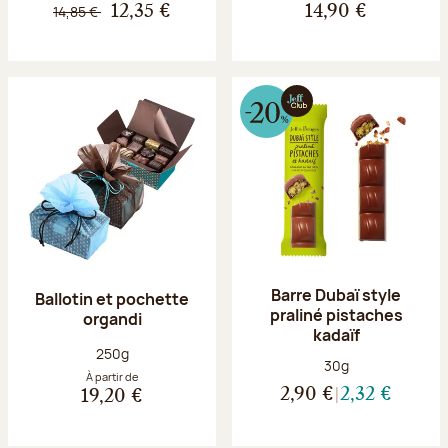
14,85 €
12,35 €
14,90 €
Barre Dubaï style
Ballotin et pochette
praliné pistaches
organdi
kadaïf
Poids net :
250g
Poids net :
30g
À partir de
2,90 €
2,32 €
19,20 €