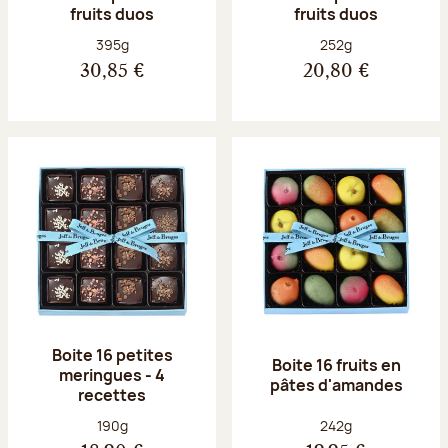
fruits duos
fruits duos
Poids net :
Poids net :
395g
252g
30,85 €
20,80 €
Boite 16 petites
Boite 16 fruits en
meringues - 4
pâtes d'amandes
recettes
Poids net :
Poids net :
190g
242g