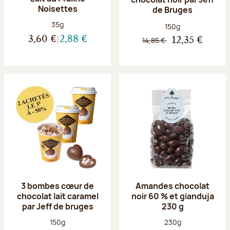
Noisettes
de Bruges
Poids net :
35g
Poids net :
150g
3,60 €
2,88 €
14,85 €
12,35 €
3 bombes cœur de
Amandes chocolat
chocolat lait caramel
noir 60 % et gianduja
par Jeff de bruges
230 g
Poids net :
Poids net :
150g
230g