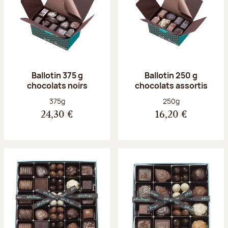
Ballotin 375 g
Ballotin 250 g
chocolats noirs
chocolats assortis
Poids net :
Poids net :
375g
250g
24,30 €
16,20 €