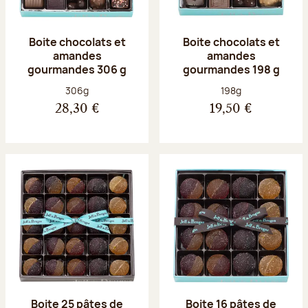
Boite chocolats et
Boite chocolats et
amandes
amandes
gourmandes 306 g
gourmandes 198 g
Poids net :
Poids net :
306g
198g
28,30 €
19,50 €
Boite 25 pâtes de
Boite 16 pâtes de