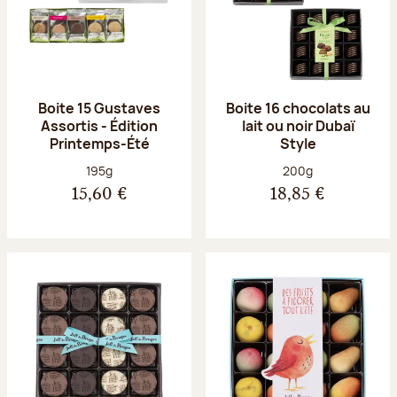
Boite 15 Gustaves
Boite 16 chocolats au
Assortis - Édition
lait ou noir Dubaï
Printemps-Été
Style
Poids net :
Poids net :
195g
200g
15,60 €
18,85 €