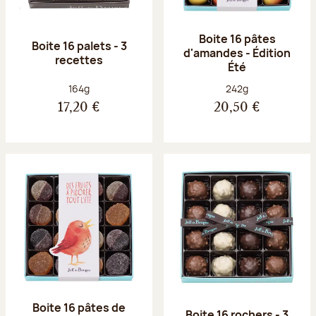
Boite 16 pâtes
Boite 16 palets - 3
d'amandes - Édition
recettes
Été
Poids net :
Poids net :
164g
242g
17,20 €
20,50 €
Boite 16 pâtes de
Boite 16 rochers - 3