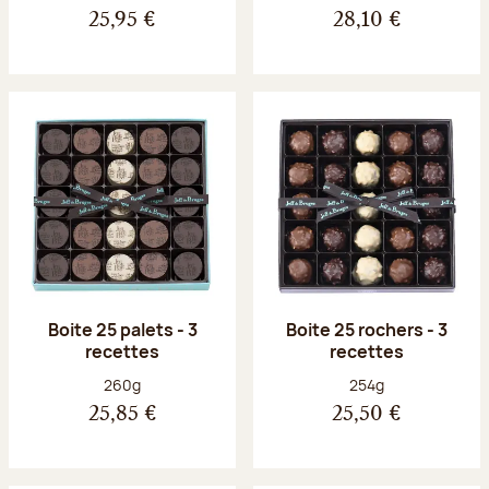
25,95 €
28,10 €
Boite 25 palets - 3
Boite 25 rochers - 3
recettes
recettes
Poids net :
Poids net :
260g
254g
25,85 €
25,50 €