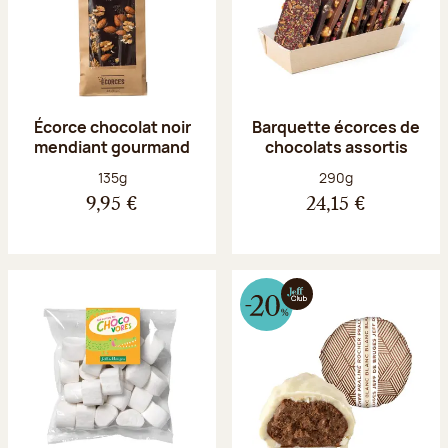
Écorce chocolat noir
Barquette écorces de
mendiant gourmand
chocolats assortis
Poids net :
Poids net :
135g
290g
9,95 €
24,15 €