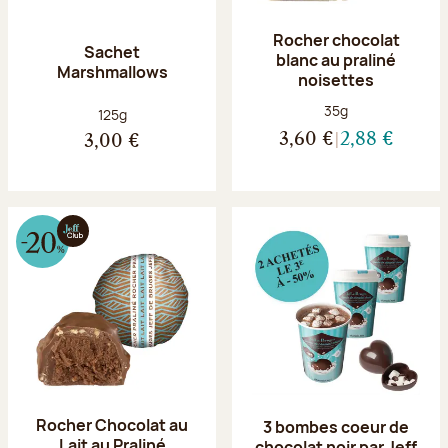
Rocher chocolat
Sachet
blanc au praliné
Marshmallows
noisettes
Poids net :
35g
Poids net :
125g
3,60 €
2,88 €
3,00 €
Rocher Chocolat au
3 bombes coeur de
Lait au Praliné
chocolat noir par Jeff