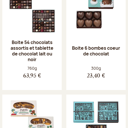
Boite 54 chocolats
assortis et tablette
Boite 6 bombes coeur
de chocolat lait ou
de chocolat
noir
Poids net :
Poids net :
760g
300g
63,95 €
23,40 €