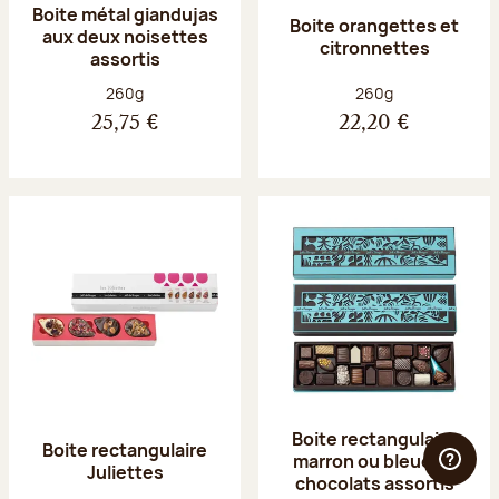
Boite métal giandujas
Boite orangettes et
aux deux noisettes
citronnettes
assortis
Poids net :
Poids net :
260g
260g
25,75 €
22,20 €
Boite rectangulaire
Boite rectangulaire
marron ou bleue 23
Juliettes
chocolats assortis