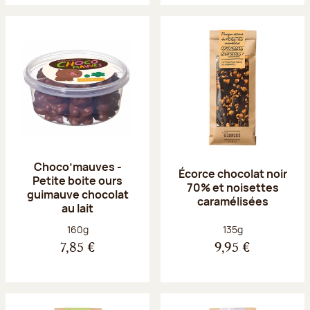
Choco’mauves -
Écorce chocolat noir
Petite boite ours
70% et noisettes
guimauve chocolat
caramélisées
au lait
Poids net :
Poids net :
160g
135g
7,85 €
9,95 €