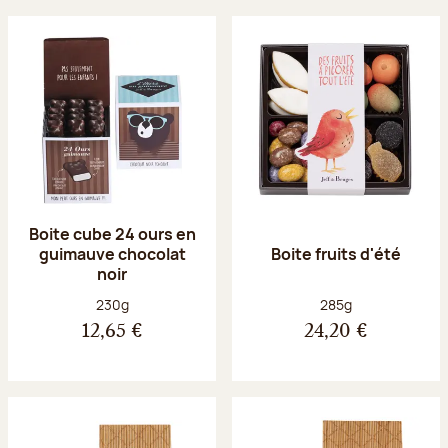
Boite cube 24 ours en
guimauve chocolat
Boite fruits d'été
noir
Poids net :
Poids net :
230g
285g
12,65 €
24,20 €