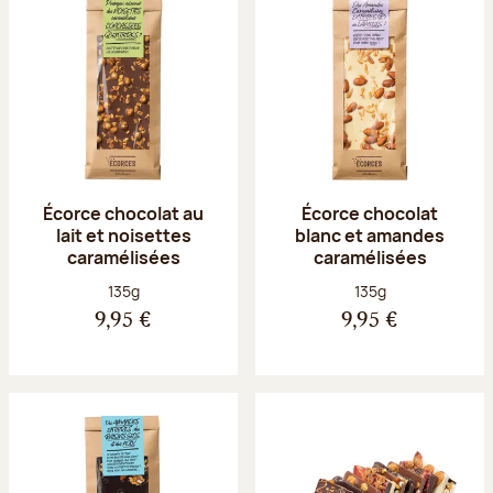
Écorce chocolat au
Écorce chocolat
lait et noisettes
blanc et amandes
caramélisées
caramélisées
Poids net :
Poids net :
135g
135g
9,95 €
9,95 €