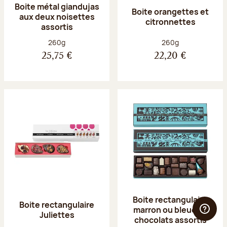
Boite métal giandujas
Boite orangettes et
aux deux noisettes
citronnettes
assortis
Poids net :
Poids net :
260g
260g
25,75 €
22,20 €
Boite rectangulaire
Boite rectangulaire
marron ou bleue 23
Juliettes
chocolats assortis