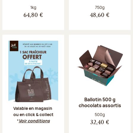
Poids net :
Poids net :
1kg
750g
64,80 €
48,60 €
Offre Jeff Club du 20 juillet au 23 aoû
Ballotin 500 g
chocolats assortis
Valable en magasin
Poids net :
500g
ou en click & collect
*
Voir conditions
32,40 €