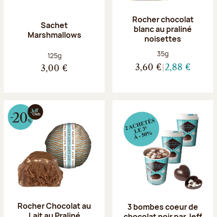
Rocher chocolat
Sachet
blanc au praliné
Marshmallows
noisettes
Poids net :
35g
Poids net :
125g
3,60 €
2,88 €
3,00 €
Rocher Chocolat au
3 bombes coeur de
Lait au Praliné
chocolat noir par Jeff