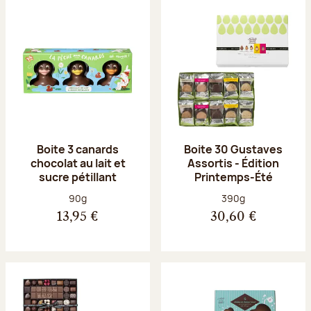
Boite 3 canards
Boite 30 Gustaves
chocolat au lait et
Assortis - Édition
sucre pétillant
Printemps-Été
Poids net :
Poids net :
90g
390g
13,95 €
30,60 €