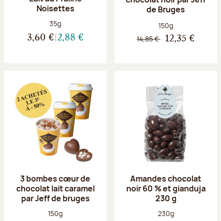
Noisettes
de Bruges
Poids net :
35g
Poids net :
150g
3,60 €
2,88 €
14,85 €
12,35 €
3 bombes cœur de
Amandes chocolat
chocolat lait caramel
noir 60 % et gianduja
par Jeff de bruges
230 g
Poids net :
Poids net :
150g
230g