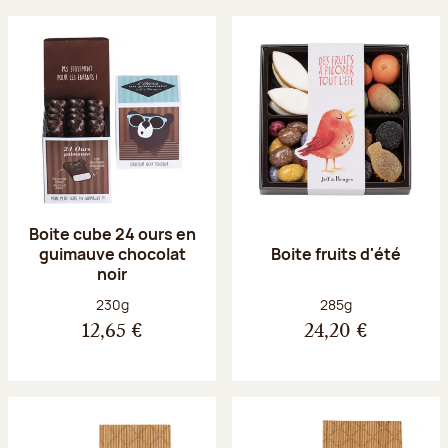
Boite cube 24 ours en
guimauve chocolat
Boite fruits d'été
noir
Poids net :
Poids net :
230g
285g
12,65 €
24,20 €