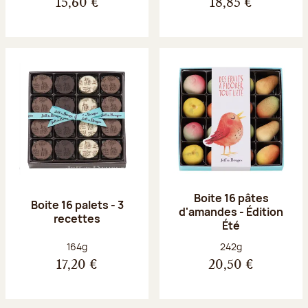
15,60 €
18,85 €
Boite 16 pâtes
Boite 16 palets - 3
d'amandes - Édition
recettes
Été
Poids net :
Poids net :
164g
242g
17,20 €
20,50 €