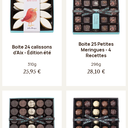
Boite 25 Petites
Boite 24 calissons
Meringues - 4
d'Aix - Édition été
Recettes
Poids net :
Poids net :
310g
296g
25,95 €
28,10 €