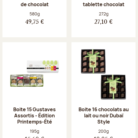
de chocolat
tablette chocolat
Poids net :
Poids net :
580g
272g
49,75 €
27,10 €
Boite 15 Gustaves
Boite 16 chocolats au
Assortis - Édition
lait ou noir Dubaï
Printemps-Été
Style
Poids net :
Poids net :
195g
200g