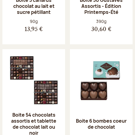
chocolat au lait et
Assortis - Édition
sucre pétillant
Printemps-Été
Poids net :
Poids net :
90g
390g
13,95 €
30,60 €
Boite 54 chocolats
assortis et tablette
Boite 6 bombes coeur
de chocolat lait ou
de chocolat
noir