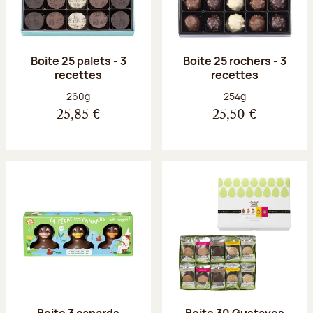
Boite 25 palets - 3
Boite 25 rochers - 3
recettes
recettes
Poids net :
Poids net :
260g
254g
25,85 €
25,50 €
Boite 3 canards
Boite 30 Gustaves