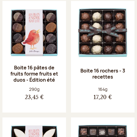
Boite 16 pâtes de
Boite 16 rochers - 3
fruits forme fruits et
recettes
duos - Édition été
Poids net :
Poids net :
290g
164g
23,45 €
17,20 €