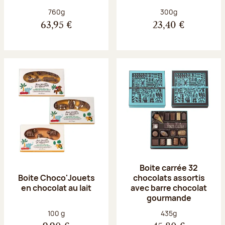
Poids net :
Poids net :
760g
300g
63,95 €
23,40 €
Boite carrée 32
Boite Choco'Jouets
chocolats assortis
en chocolat au lait
avec barre chocolat
gourmande
Poids net :
Poids net :
100 g
435g