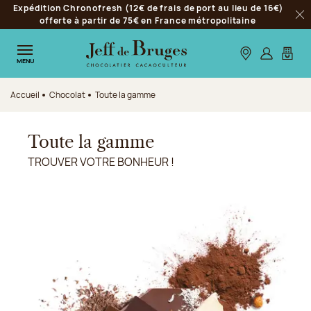
Expédition Chronofresh (12€ de frais de port au lieu de 16€)
Aller à la navigation
offerte à partir de 75€ en France métropolitaine
Fer
Aller au contenu principal
Aller au pied de page
Nos boutiques
S’identifie
Mon p
MENU
Accueil
Chocolat
Toute la gamme
Toute la gamme
TROUVER VOTRE BONHEUR !