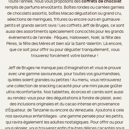
Toute l’année, nous vous proposons des
coffrets de chocolat
remplis de parfums envoûtants. Boîtes rondes ou carrées garnies
de chocolats assortis, boîtes Macao dégustation ou grand cru,
sélections de meringues, fritures ou encore ours en guimauve :
petits et grands seront ravis ! Les coffrets Jeff de Bruges, ce sont
aussi des assortiments spécialement concoctés pour les grands
événements de l’année : Pâques, Halloween, Noël, la fête des
Pères, la fête des Mères et bien sûr la Saint-Valentin. Là encore,
que ce soit pour offrir ou pour déguster tranquillement, vous
trouverez forcément votre bonheur !
Jeff de Bruges ne manque pas d’imagination et vous le prouve
avec une gamme savoureuse, pour toutes vos gourmandises,
qu’elles soient grandes ou petites ! Au menu, vous retrouverez
une collection de snacking cacaoté pour une mini pause goûter
ultra réconfortante. Nos tablettes, écorces et carrés sont aussi
au rendez-vous pour des dégustations à fondre de plaisir, avec
des inclusions originales et du cacao intense en provenance
d’Équateur, de Tanzanie ou encore du Venezuela. Ajoutons à cela
nos savoureux enfantillages : une gamme pensée pour les petits,
qui ravira également les adultes nostalgiques. Pour offrir ou pour
vous régaler, vous trouverez enfin d’autres délices cacaotés sous