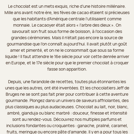
Le chocolat est un mets exquis, riche d’une histoire millénaire.
Mille ans avant notre ère, les fèves de cacao étaient si précieuses
que les habitants d’Amérique centrale l’utilisaient comme
monnaie. Le cacaoyer était alors « l’arbre des dieux ». On
savourait son fruit sous forme de boisson, à l’occasion des
grandes cérémonies. Mais il n’était pas encore la source de
gourmandise que l’on connaît aujourd’hui. Il avait plutôt un goût
amer et pimenté, et on ne le consommait que sous sa forme
liquide ! Il faut attendre le 16e siècle pour voir cette denrée arriver
en Europe, et le 17e siècle pour que le premier chocolat à croquer
fasse son apparition.
Depuis, une farandole de recettes, toutes plus étonnantes les
unes que les autres, ont été inventées. Et les chocolatiers Jeff de
Bruges ne se sont pas fait prier pour contribuer à cette aventure
gourmande. Plongez dans un univers de saveurs affriolantes, des
plus classiques au plus audacieuses. Chocolat au lait, noir, blanc,
ambré, gianduja ou blanc marbré : douceur, finesse et intensité
sont au rendez-vous. Découvrez nos multiples parfums et
inclusions fondantes ou croquantes : ganache, praliné, caramel,
fruits, meringue ou encore pâte d’amande. Il y en a pour tous les