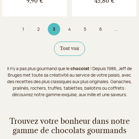
9,90 €
45,80 €
1
2
3
4
5
6
...
Page
Page
Page 3 sur 9
Page
Page
Page
Tout voir
Il n’y a pas plus gourmand que le
chocolat
! Depuis 1986, Jeff de
Bruges met toute sa créativité au service de votre palais, avec
des recettes des plus classiques aux plus originales. Ganaches,
pralinés, rochers, truffes, tablettes, ballotins ou coffrets :
découvrez notre gamme exquise, aux mille et une saveurs.
Trouvez votre bonheur dans notre
gamme de chocolats gourmands