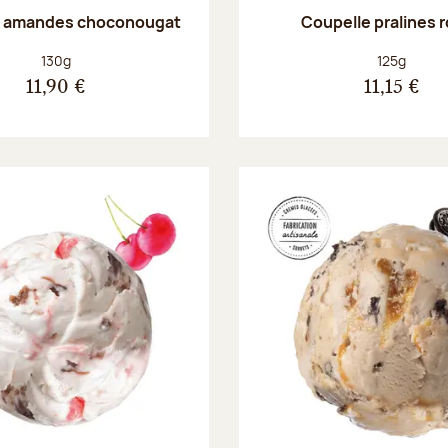
e amandes choconougat
Coupelle pralines 
Poids net :
Poids net :
130g
125g
11,90 €
11,15 €