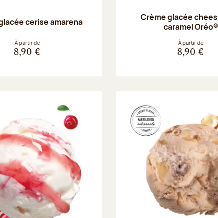
Crème glacée chee
glacée cerise amarena
caramel Oréo®
À partir de
À partir de
8,90 €
8,90 €