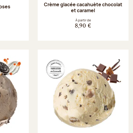
Crème glacée cacahuète chocolat
roses
et caramel
À partir de
8,90 €