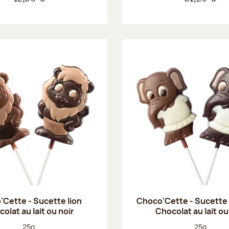
Cette - Sucette lion
Choco'Cette - Sucette
olat au lait ou noir
Chocolat au lait ou
Poids net :
Poids net :
25g
25g