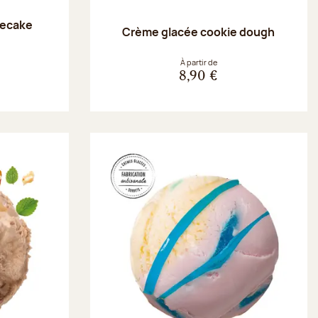
secake
Crème glacée cookie dough
À partir de
8,90 €