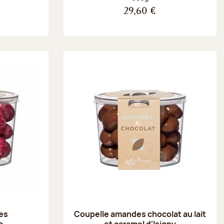
29,60 €
es
Coupelle amandes chocolat au lait
e
et caramel d'Isigny