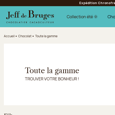
Expédition Chronofres
Aller à la navigation
Aller au contenu principal
Aller au pied de page
Collection été 🌞
Cho
Accueil
Chocolat
Toute la gamme
Toute la gamme
TROUVER VOTRE BONHEUR !