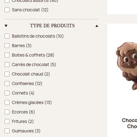
Chocolats assortis
(40)
Sans chocolat
(12)
TYPE DE PRODUITS
Type de produits
Ballotins de chocolats
(10)
Barres
(3)
Boites & coffrets
(28)
Carrés de chocolat
(5)
Chocolat chaud
(2)
Confiseries
(12)
Cornets
(4)
Crèmes glacées
(13)
Ecorces
(6)
Choco'
Fritures
(2)
Choc
Guimauves
(3)