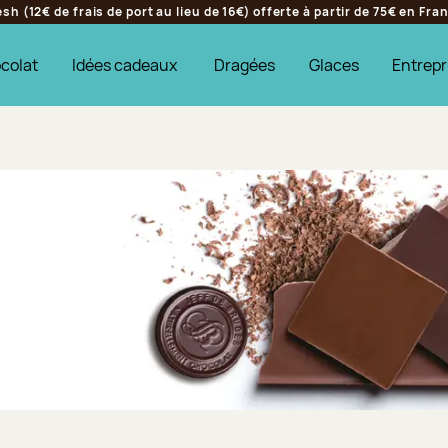
h (12€ de frais de port au lieu de 16€) offerte à partir de 75€ en Fr
colat
Idées cadeaux
Dragées
Glaces
Entrepr