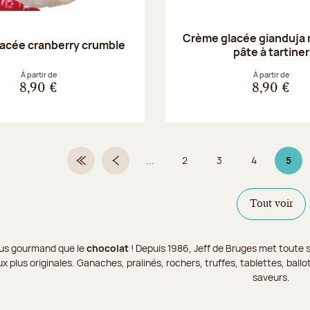
Crème glacée gianduja 
acée cranberry crumble
pâte à tartiner
À partir de
À partir de
8,90 €
8,90 €
...
2
3
4
5
Première page
Page précédente
Page
Page
Page
Page 
Tout voir
 plus gourmand que le
chocolat
! Depuis 1986, Jeff de Bruges met toute s
x plus originales. Ganaches, pralinés, rochers, truffes, tablettes, bal
saveurs.