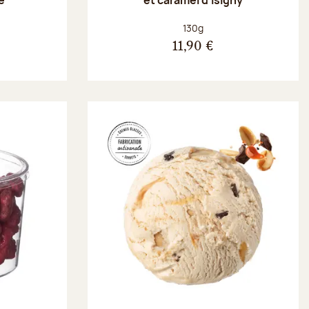
Poids net :
130g
11,90 €