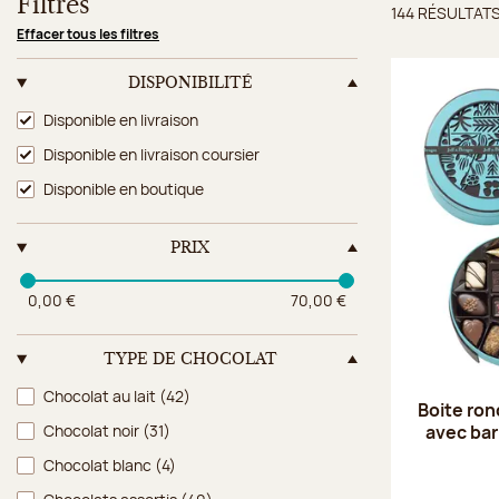
Filtres
144 RÉSULTAT
Résulta
Effacer tous les filtres
DISPONIBILITÉ
Disponibilité
Disponible en livraison
Disponible en livraison coursier
Disponible en boutique
PRIX
0,00 €
70,00 €
TYPE DE CHOCOLAT
Type de chocolat
Chocolat au lait
(42)
Boite ron
avec ba
Chocolat noir
(31)
Chocolat blanc
(4)