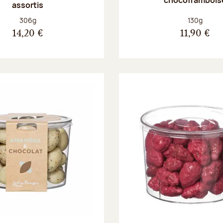
assortis
Poids net :
Poids net :
306g
130g
14,20 €
11,90 €