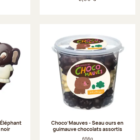
 Éléphant
Choco’Mauves - Seau ours en
 noir
guimauve chocolats assortis
Poids net :
656g