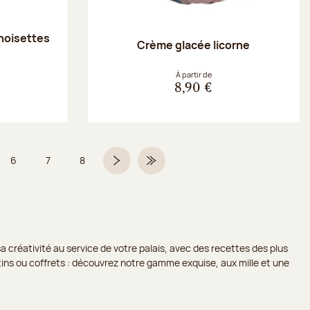
noisettes
Crème glacée licorne
À partir de
8,90 €
6
7
8
5 sur 9
Page
Page
Page
Page suivante
Dernière page
a créativité au service de votre palais, avec des recettes des plus
lotins ou coffrets : découvrez notre gamme exquise, aux mille et une