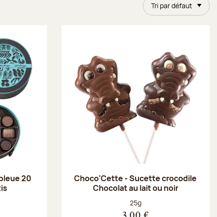
Tri par défaut
 bleue 20
Choco'Cette - Sucette crocodile
is
Chocolat au lait ou noir
Poids net :
25g
3,00 €