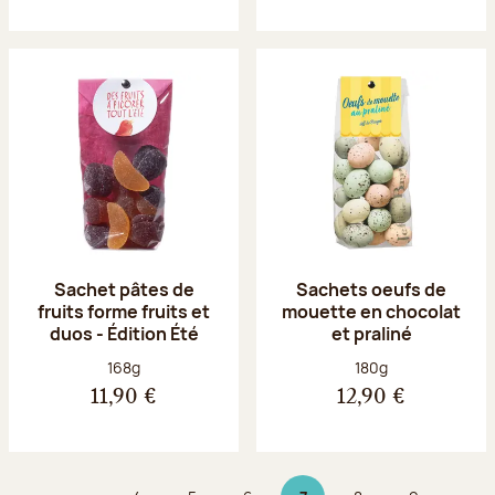
Sachet pâtes de
Sachets oeufs de
fruits forme fruits et
mouette en chocolat
duos - Édition Été
et praliné
Poids net :
Poids net :
168g
180g
11,90 €
12,90 €