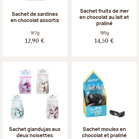
Sachet fruits de mer
Sachet de sardines
en chocolat au lait et
en chocolat assortis
praliné
Poids net :
Poids net :
167g
185g
12,90 €
14,50 €
Sachet giandujas aux
Sachet moules en
deux noisettes
chocolat et praliné