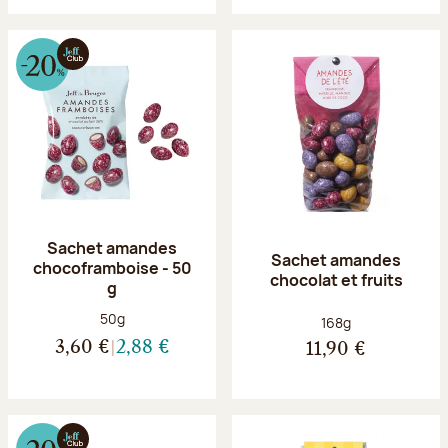
Sachet amandes
Sachet amandes
chocoframboise - 50
chocolat et fruits
g
Poids net :
50g
Poids net :
168g
3,60 €
2,88 €
11,90 €