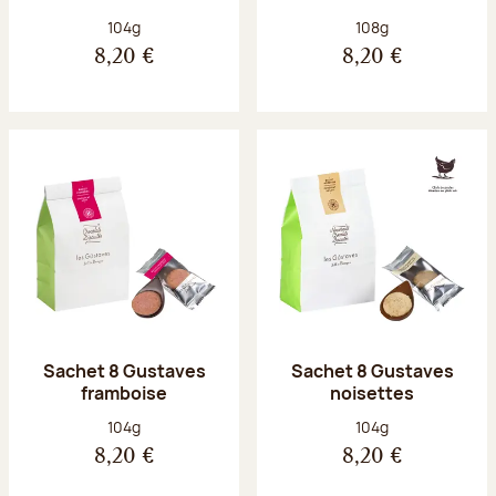
Poids net :
Poids net :
104g
108g
8,20 €
8,20 €
Sachet 8 Gustaves
Sachet 8 Gustaves
framboise
noisettes
Poids net :
Poids net :
104g
104g
8,20 €
8,20 €