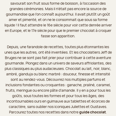
savourait son fruit sous forme de boisson, à l’occasion des
grandes cérémonies. Mais il n’était pas encore la source de
gourmandise que l’on connaît aujourd’hui. Il avait plutôt un goût
amer et pimenté, et on ne le consommait que sous sa forme
liquide ! Il faut attendre le 16e siècle pour voir cette denrée arriver
en Europe, et le 17e siècle pour que le premier chocolat à croquer
fasse son apparition.
Depuis, une farandole de recettes, toutes plus étonnantes les
unes que les autres, ont été inventées. Et les chocolatiers Jeff de
Bruges ne se sont pas fait prier pour contribuer à cette aventure
gourmande. Plongez dans un univers de saveurs affriolantes, des
plus classiques au plus audacieuses. Chocolat au lait, noir, blanc,
ambré, gianduja ou blanc marbré : douceur, finesse et intensité
sont au rendez-vous. Découvrez nos multiples parfums et
inclusions fondantes ou croquantes : ganache, praliné, caramel,
fruits, meringue ou encore pâte d’amande. Il y en a pour tous les
goûts, sous toutes les formes et pour tous les âges, des
incontournables ours en guimauve aux tablettes et écorces de
caractère, sans oublier nos iconiques Juliettes et Gustaves.
Parcourez toutes nos recettes dans notre
guide chocolat
.