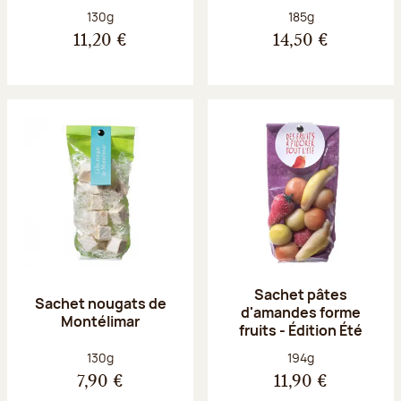
Poids net :
Poids net :
130g
185g
11,20 €
14,50 €
Sachet pâtes
Sachet nougats de
d'amandes forme
Montélimar
fruits - Édition Été
Poids net :
Poids net :
130g
194g
7,90 €
11,90 €