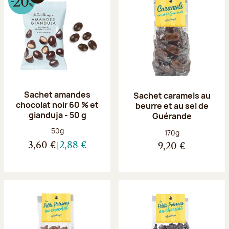
Sachet amandes
Sachet caramels au
chocolat noir 60 % et
beurre et au sel de
gianduja - 50 g
Guérande
Poids net :
50g
Poids net :
170g
3,60 €
2,88 €
9,20 €