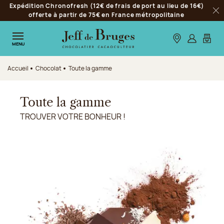
Expédition Chronofresh (12€ de frais de port au lieu de 16€)
Aller à la navigation
offerte à partir de 75€ en France métropolitaine
Fer
Aller au contenu principal
Aller au pied de page
Nos boutiques
S’identifie
Mon p
MENU
Accueil
Chocolat
Toute la gamme
Toute la gamme
TROUVER VOTRE BONHEUR !