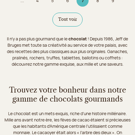
...
4
5
6
7
8
9
Page
Page
Page
Page 7 sur 9
Page
Page
Tout voir
Il n’y a pas plus gourmand que le
chocolat
! Depuis 1986, Jeff de
Bruges met toute sa créativité au service de votre palais, avec
des recettes des plus classiques aux plus originales. Ganaches,
pralinés, rochers, truffes, tablettes, ballotins ou coffrets :
découvrez notre gamme exquise, aux mille et une saveurs.
Trouvez votre bonheur dans notre
gamme de chocolats gourmands
Le chocolat est un mets exquis, riche d’une histoire millénaire.
Mille ans avant notre ère, les fèves de cacao étaient si précieuses
que les habitants d’Amérique centrale l’utilisaient comme
monnaie. Le cacaoyer était alors « l’arbre des dieux ». On