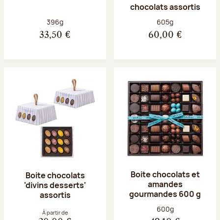
chocolats assortis
Poids net :
Poids net :
396g
605g
33,50 €
60,00 €
Boite chocolats et
Boite chocolats
amandes
'divins desserts'
gourmandes 600 g
assortis
Poids net :
600g
À partir de