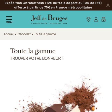
Expédition Chronofresh (12€ de frais de port au lieu de 16€)
Aller à la navigation
offerte à partir de 75€ en France métropolitaine
Fer
Aller au contenu principal
Aller au pied de page
Nos boutiques
S’identifie
Mon p
MENU
Accueil
Chocolat
Toute la gamme
Toute la gamme
TROUVER VOTRE BONHEUR !