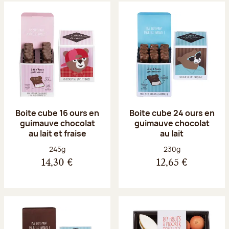
Boite cube 16 ours en
Boite cube 24 ours en
guimauve chocolat
guimauve chocolat
au lait et fraise
au lait
Poids net :
Poids net :
245g
230g
14,30 €
12,65 €