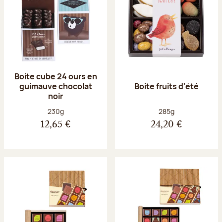
Boite cube 24 ours en
guimauve chocolat
Boite fruits d'été
noir
Poids net :
Poids net :
230g
285g
12,65 €
24,20 €