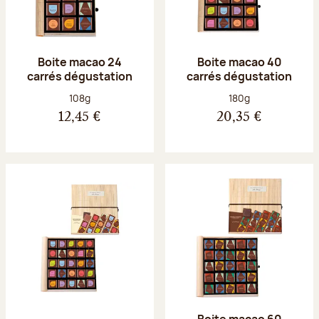
Boite macao 24
Boite macao 40
carrés dégustation
carrés dégustation
Poids net :
Poids net :
108g
180g
12,45 €
20,35 €
Boite macao 60