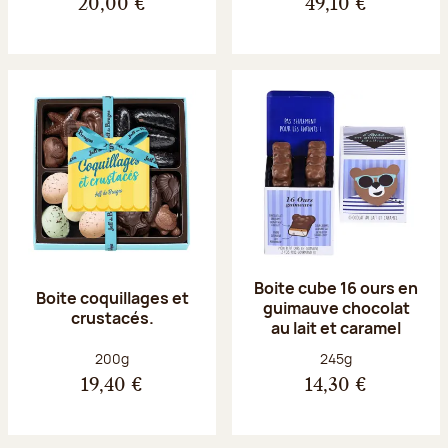
20,00 €
49,10 €
Boite cube 16 ours en
Boite coquillages et
guimauve chocolat
crustacés.
au lait et caramel
Poids net :
Poids net :
200g
245g
19,40 €
14,30 €