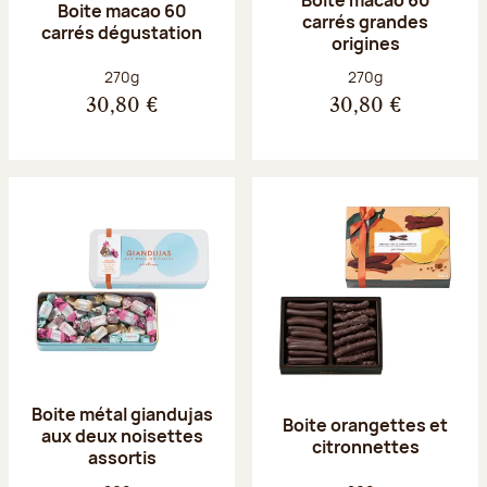
Boite macao 60
carrés grandes
carrés dégustation
origines
Poids net :
Poids net :
270g
270g
30,80 €
30,80 €
Boite métal giandujas
Boite orangettes et
aux deux noisettes
citronnettes
assortis