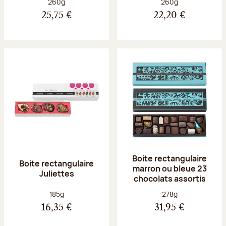
Poids net :
Poids net :
260g
260g
25,75 €
22,20 €
Boite rectangulaire
Boite rectangulaire
marron ou bleue 23
Juliettes
chocolats assortis
Poids net :
Poids net :
185g
278g
16,35 €
31,95 €