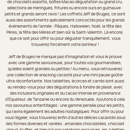
de chocolats assortis, boîtes Macao dégustation ou grand cru,
sélections de meringues, fritures ou encore ours en guimauve :
petits et grands seront ravis ! Les coffrets Jeff de Bruges, ce sont
aussi des assortiments spécialement concoctés pour les grands
événements de l’année : Pâques, Halloween, Noël, la fête des
Pères, la fête des Mères et bien sûr la Saint-Valentin. Là encore,
que ce soit pour offrir ou pour déguster tranquillement, vous
trouverez forcément votre bonheur !
Jeff de Bruges ne manque pas d’imagination et vous le prouve
avec une gamme savoureuse, pour toutes vos gourmandises,
qu’elles soient grandes ou petites ! Au menu, vous retrouverez
une collection de snacking cacaoté pour une mini pause goûter
ultra réconfortante. Nos tablettes, écorces et carrés sont aussi
au rendez-vous pour des dégustations à fondre de plaisir, avec
des inclusions originales et du cacao intense en provenance
d’Équateur, de Tanzanie ou encore du Venezuela. Ajoutons à cela
nos savoureux enfantillages : une gamme pensée pour les petits,
qui ravira également les adultes nostalgiques. Pour offrir ou pour
vous régaler, vous trouverez enfin d’autres délices cacaotés sous
des formes diverses et variées : amandes chocolatées, chocolat
chaud, truffes, et bien sûr nos créations exclusives, les Juliettes