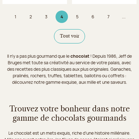
1
2
3
4
5
6
7
...
Page
Page
Page
Page 4 sur 9
Page
Page
Page
Tout voir
Il n’y a pas plus gourmand que le
chocolat
! Depuis 1986, Jeff de
Bruges met toute sa créativité au service de votre palais, avec
des recettes des plus classiques aux plus originales. Ganaches,
pralinés, rochers, truffes, tablettes, ballotins ou coffrets :
découvrez notre gamme exquise, aux mille et une saveurs.
Trouvez votre bonheur dans notre
gamme de chocolats gourmands
Le chocolat est un mets exquis, riche d’une histoire millénaire.