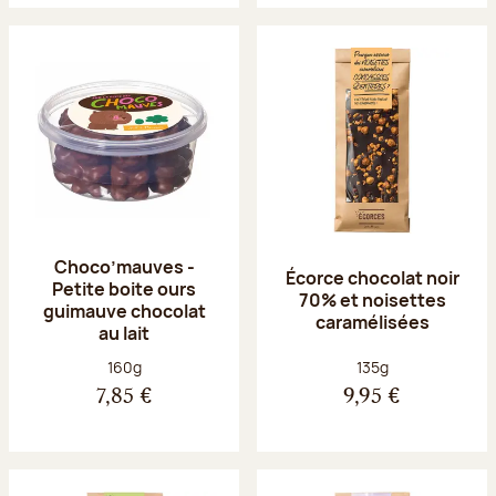
Choco’mauves -
Écorce chocolat noir
Petite boite ours
70% et noisettes
guimauve chocolat
caramélisées
au lait
Poids net :
Poids net :
160g
135g
7,85 €
9,95 €