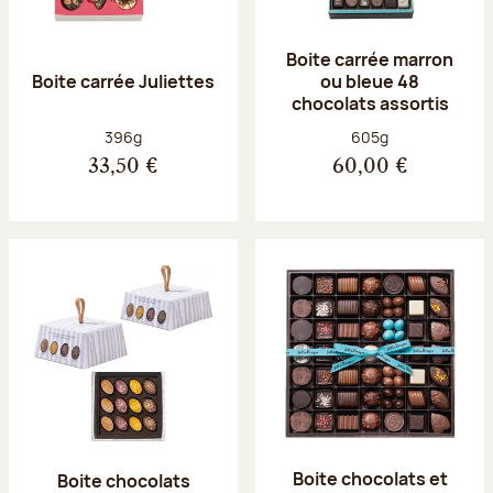
Boite carrée marron
Boite carrée Juliettes
ou bleue 48
chocolats assortis
Poids net :
Poids net :
396g
605g
33,50 €
60,00 €
Boite chocolats et
Boite chocolats