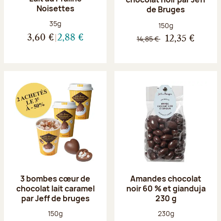
Noisettes
de Bruges
Poids net :
35g
Poids net :
150g
3,60 €
2,88 €
14,85 €
12,35 €
3 bombes cœur de
Amandes chocolat
chocolat lait caramel
noir 60 % et gianduja
par Jeff de bruges
230 g
Poids net :
Poids net :
150g
230g