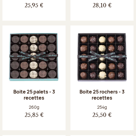
25,95 €
28,10 €
Boite 25 palets - 3
Boite 25 rochers - 3
recettes
recettes
Poids net :
Poids net :
260g
254g
25,85 €
25,50 €