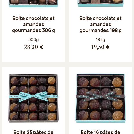
Boite chocolats et
Boite chocolats et
amandes
amandes
gourmandes 306 g
gourmandes 198 g
Poids net :
Poids net :
306g
198g
28,30 €
19,50 €
Boite 25 pâtes de
Boite 16 pâtes de