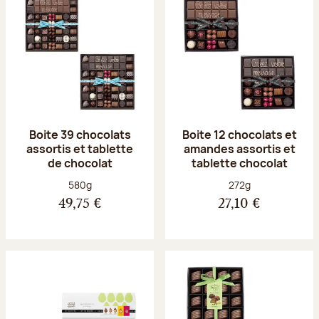
Boite 39 chocolats
Boite 12 chocolats et
assortis et tablette
amandes assortis et
de chocolat
tablette chocolat
Poids net :
Poids net :
580g
272g
49,75 €
27,10 €