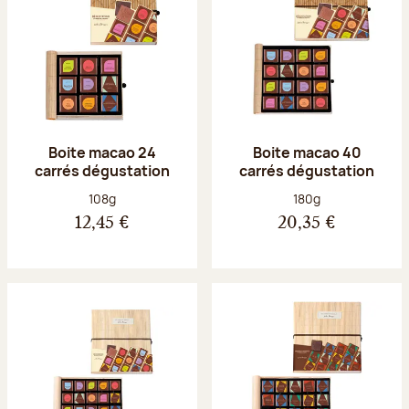
Boite macao 24
Boite macao 40
carrés dégustation
carrés dégustation
Poids net :
Poids net :
108g
180g
12,45 €
20,35 €