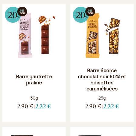
Barre écorce
Barre gaufrette
chocolat noir 60% et
praliné
noisettes
caramélisées
Poids net :
Poids net :
30g
25g
2,90 €
2,32 €
2,90 €
2,32 €