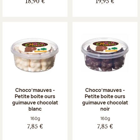
18,90 €
19,95 €
Choco’mauves -
Choco’mauves -
Petite boite ours
Petite boite ours
guimauve chocolat
guimauve chocolat
blanc
noir
Poids net :
Poids net :
160g
160g
7,85 €
7,85 €