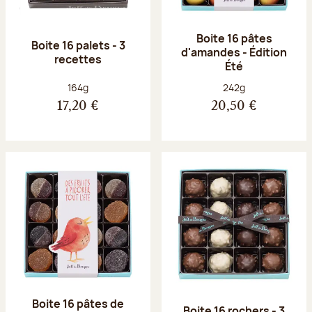
Boite 16 pâtes
Boite 16 palets - 3
d'amandes - Édition
recettes
Été
Poids net :
Poids net :
164g
242g
17,20 €
20,50 €
Boite 16 pâtes de
Boite 16 rochers - 3