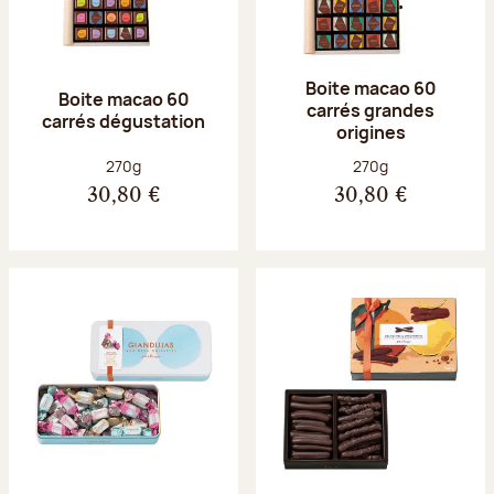
Boite macao 60
Boite macao 60
carrés grandes
carrés dégustation
origines
Poids net :
Poids net :
270g
270g
30,80 €
30,80 €