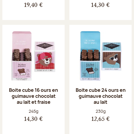
19,40 €
14,30 €
Boite cube 16 ours en
Boite cube 24 ours en
guimauve chocolat
guimauve chocolat
au lait et fraise
au lait
Poids net :
Poids net :
245g
230g
14,30 €
12,65 €