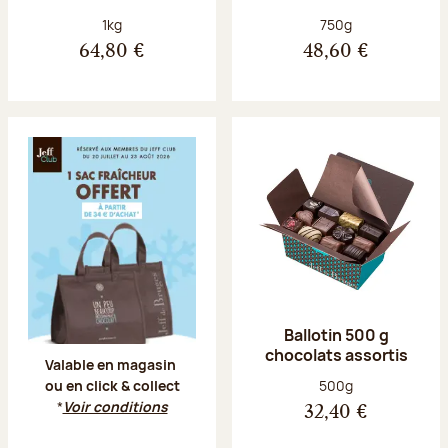
Poids net :
Poids net :
1kg
750g
64,80 €
48,60 €
Offre Jeff Club du 20 juillet au 23 aoû
Ballotin 500 g
chocolats assortis
Valable en magasin
Poids net :
500g
ou en click & collect
*
Voir conditions
32,40 €