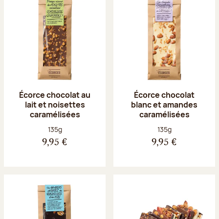
Écorce chocolat au
Écorce chocolat
lait et noisettes
blanc et amandes
caramélisées
caramélisées
Poids net :
Poids net :
135g
135g
9,95 €
9,95 €