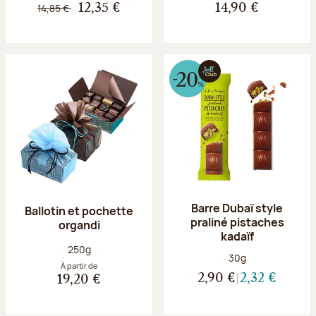
14,85 €
12,35 €
14,90 €
Barre Dubaï style
Ballotin et pochette
praliné pistaches
organdi
kadaïf
Poids net :
250g
Poids net :
30g
À partir de
2,90 €
2,32 €
19,20 €