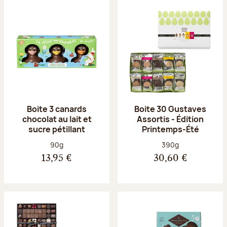
Boite 3 canards
Boite 30 Gustaves
chocolat au lait et
Assortis - Édition
sucre pétillant
Printemps-Été
Poids net :
Poids net :
90g
390g
13,95 €
30,60 €