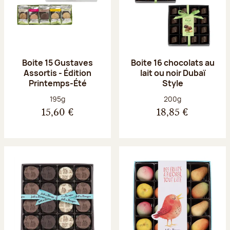
Boite 15 Gustaves
Boite 16 chocolats au
Assortis - Édition
lait ou noir Dubaï
Printemps-Été
Style
Poids net :
Poids net :
195g
200g
15,60 €
18,85 €