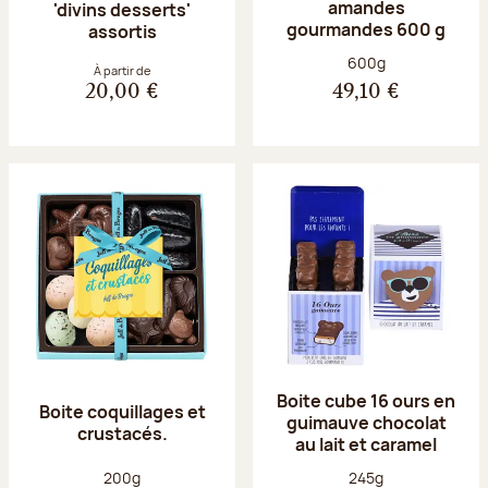
amandes
'divins desserts'
gourmandes 600 g
assortis
Poids net :
600g
À partir de
20,00 €
49,10 €
Boite cube 16 ours en
Boite coquillages et
guimauve chocolat
crustacés.
au lait et caramel
Poids net :
Poids net :
200g
245g