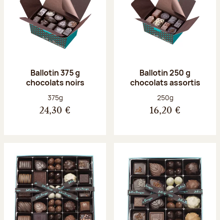
Ballotin 375 g
Ballotin 250 g
chocolats noirs
chocolats assortis
Poids net :
Poids net :
375g
250g
24,30 €
16,20 €