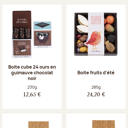
Boite cube 24 ours en
guimauve chocolat
Boite fruits d'été
noir
Poids net :
Poids net :
230g
285g
12,65 €
24,20 €