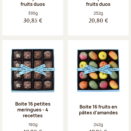
fruits duos
fruits duos
Poids net :
Poids net :
395g
252g
30,85 €
20,80 €
Boite 16 petites
Boite 16 fruits en
meringues - 4
pâtes d'amandes
recettes
Poids net :
Poids net :
190g
242g