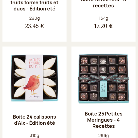
fruits forme fruits et
recettes
duos - Édition été
Poids net :
Poids net :
290g
164g
23,45 €
17,20 €
Boite 25 Petites
Boite 24 calissons
Meringues - 4
d'Aix - Édition été
Recettes
Poids net :
Poids net :
310g
296g