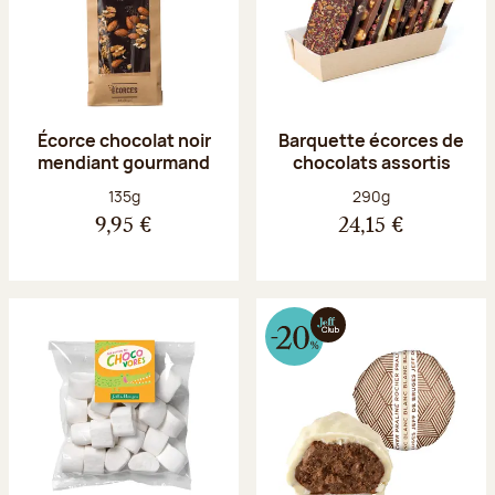
Écorce chocolat noir
Barquette écorces de
mendiant gourmand
chocolats assortis
Poids net :
Poids net :
135g
290g
9,95 €
24,15 €