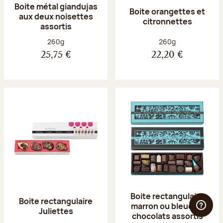
Boite métal giandujas
Boite orangettes et
aux deux noisettes
citronnettes
assortis
Poids net :
Poids net :
260g
260g
25,75 €
22,20 €
Boite rectangulaire
Boite rectangulaire
marron ou bleue 23
Juliettes
chocolats assortis