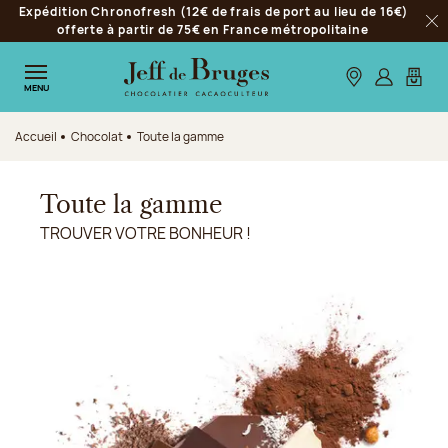
Expédition Chronofresh (12€ de frais de port au lieu de 16€)
Aller à la navigation
offerte à partir de 75€ en France métropolitaine
Fer
Aller au contenu principal
Aller au pied de page
Nos boutiques
S’identifie
Mon p
MENU
Accueil
Chocolat
Toute la gamme
Toute la gamme
TROUVER VOTRE BONHEUR !