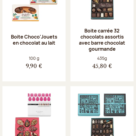
Boite carrée 32
Boite Choco'Jouets
chocolats assortis
en chocolat au lait
avec barre chocolat
gourmande
Poids net :
Poids net :
100 g
435g
9,90 €
45,80 €