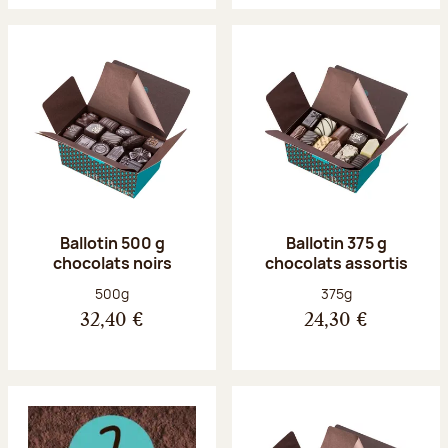
Ballotin 500 g
Ballotin 375 g
chocolats noirs
chocolats assortis
Poids net :
Poids net :
500g
375g
32,40 €
24,30 €