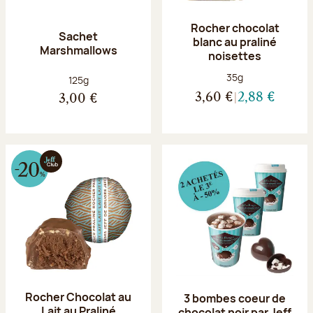
Rocher chocolat
Sachet
blanc au praliné
Marshmallows
noisettes
Poids net :
35g
Poids net :
125g
3,60 €
2,88 €
3,00 €
Rocher Chocolat au
3 bombes coeur de
Lait au Praliné
chocolat noir par Jeff