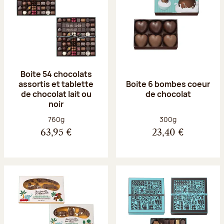
Boite 54 chocolats
assortis et tablette
Boite 6 bombes coeur
de chocolat lait ou
de chocolat
noir
Poids net :
Poids net :
760g
300g
63,95 €
23,40 €