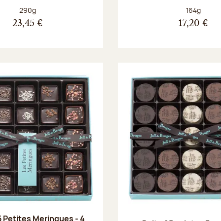
Poids net :
Poids net :
290g
164g
23,45 €
17,20 €
5 Petites Meringues - 4