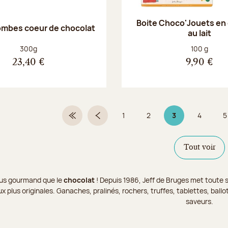
Boite Choco'Jouets en
ombes coeur de chocolat
au lait
Poids net :
Poids net :
300g
100 g
23,40 €
9,90 €
1
2
3
4
5
Première page
Page précédente
Page
Page
Page 3 sur 9
Page
Tout voir
 plus gourmand que le
chocolat
! Depuis 1986, Jeff de Bruges met toute s
x plus originales. Ganaches, pralinés, rochers, truffes, tablettes, bal
saveurs.