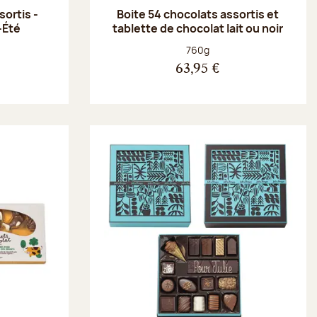
ortis -
Boite 54 chocolats assortis et
-Été
tablette de chocolat lait ou noir
Poids net :
760g
63,95 €