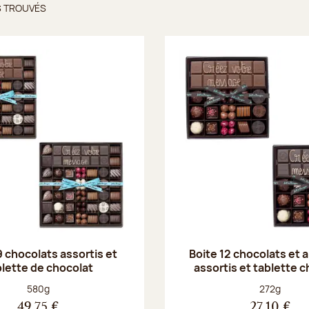
S TROUVÉS
ts trouvés
9 chocolats assortis et
Boite 12 chocolats et
blette de chocolat
assortis et tablette 
Poids net :
Poids net :
580g
272g
49,75 €
27,10 €