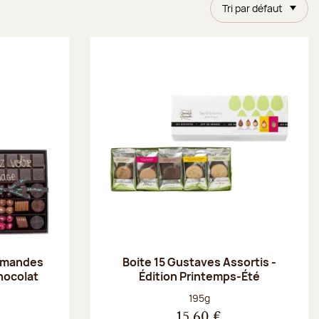
Tri par défaut
 amandes
Boite 15 Gustaves Assortis -
chocolat
Édition Printemps-Été
Poids net :
195g
15,60 €