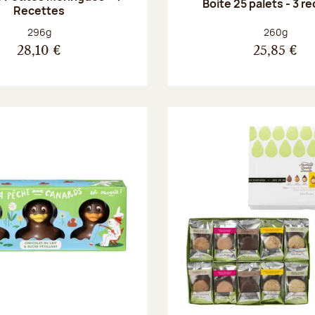
Boite 25 palets - 3 r
Recettes
Poids net :
Poids net :
296g
260g
28,10 €
25,85 €