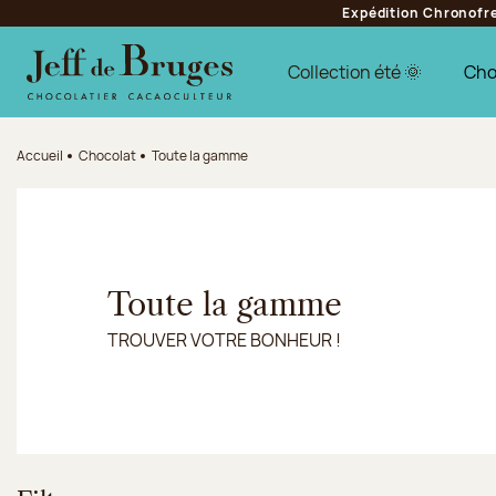
Expédition Chronofres
Aller à la navigation
Aller au contenu principal
Aller au pied de page
Collection été 🌞
Cho
Accueil
Chocolat
Toute la gamme
Toute la gamme
TROUVER VOTRE BONHEUR !