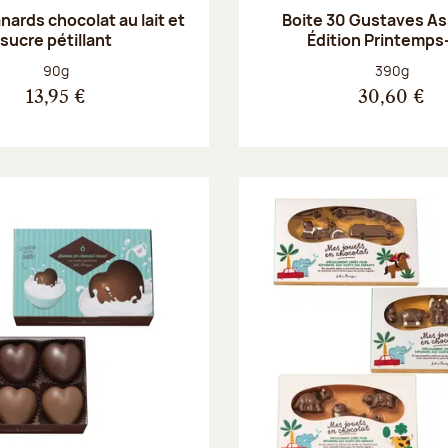
anards chocolat au lait et
Boite 30 Gustaves Ass
sucre pétillant
Édition Printemps
Poids net :
Poids net :
90g
390g
13,95 €
30,60 €