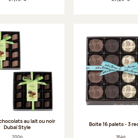
chocolats au lait ou noir
Boite 16 palets - 3 r
Dubaï Style
Poids net :
Poids net :
200g
164g