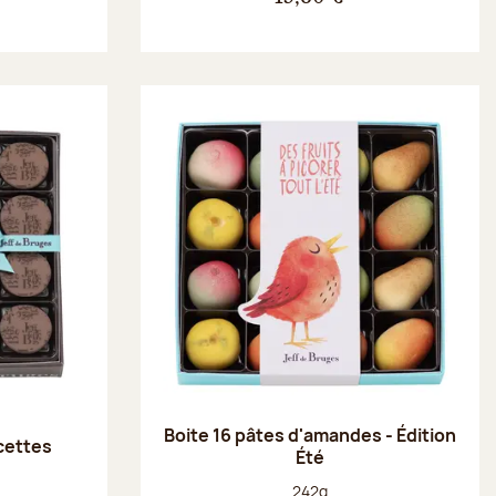
Boite 16 pâtes d'amandes - Édition
ecettes
Été
Poids net :
242g