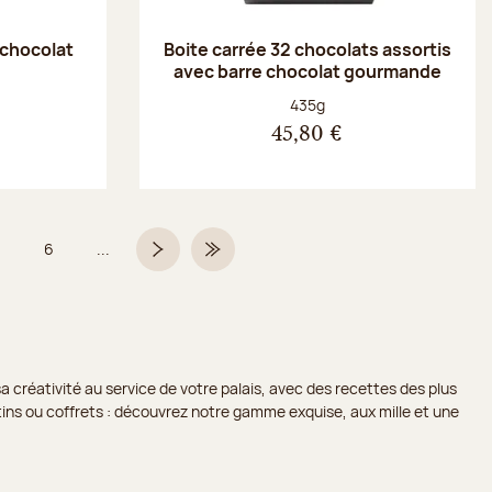
 chocolat
Boite carrée 32 chocolats assortis
avec barre chocolat gourmande
Poids net :
435g
45,80 €
6
...
Page
Page
Page suivante
Dernière page
a créativité au service de votre palais, avec des recettes des plus
lotins ou coffrets : découvrez notre gamme exquise, aux mille et une