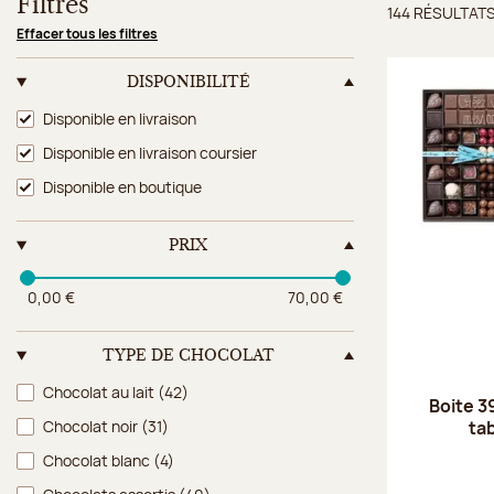
Filtres
144 RÉSULTAT
Résulta
Effacer tous les filtres
DISPONIBILITÉ
Disponibilité
Disponible en livraison
Disponible en livraison coursier
Disponible en boutique
PRIX
0,00 €
70,00 €
TYPE DE CHOCOLAT
Type de chocolat
Chocolat au lait
(42)
Boite 3
ta
Chocolat noir
(31)
Chocolat blanc
(4)