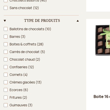
Chocolats assortis
(40)
Sans chocolat
(12)
TYPE DE PRODUITS
Type de produits
Ballotins de chocolats
(10)
Barres
(3)
Boites & coffrets
(28)
Carrés de chocolat
(5)
Chocolat chaud
(2)
Confiseries
(12)
Cornets
(4)
Crèmes glacées
(13)
Ecorces
(6)
Boite 16 
Fritures
(2)
Guimauves
(3)