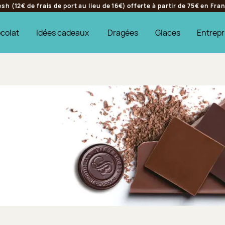
h (12€ de frais de port au lieu de 16€) offerte à partir de 75€ en Fr
colat
Idées cadeaux
Dragées
Glaces
Entrepr