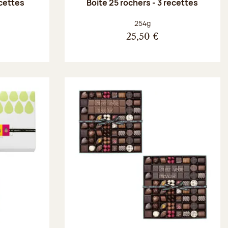
ecettes
Boite 25 rochers - 3 recettes
Poids net :
254g
25,50 €