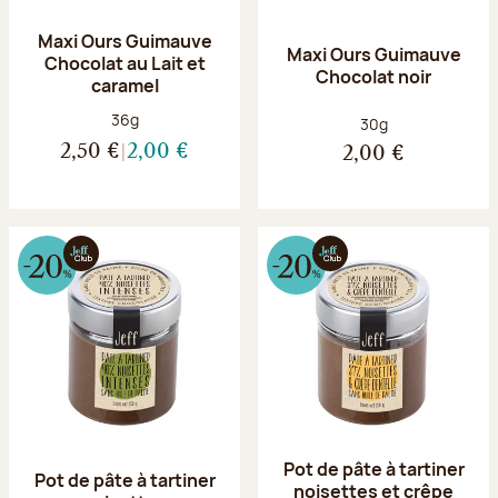
Maxi Ours Guimauve
Maxi Ours Guimauve
Chocolat au Lait et
Chocolat noir
caramel
Poids net :
36g
Poids net :
30g
2,50 €
2,00 €
2,00 €
Pot de pâte à tartiner
Pot de pâte à tartiner
noisettes et crêpe