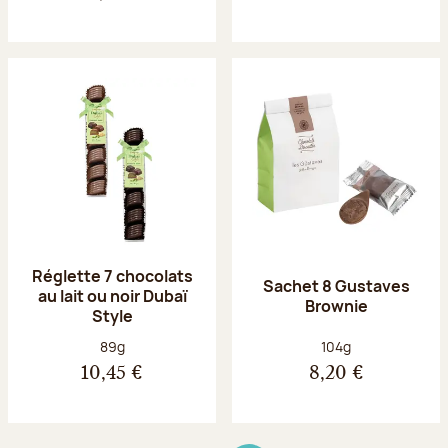
Réglette 7 chocolats
Sachet 8 Gustaves
au lait ou noir Dubaï
Brownie
Style
Poids net :
Poids net :
89g
104g
10,45 €
8,20 €