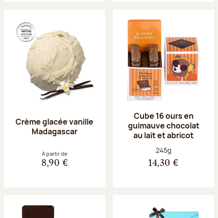
Cube 16 ours en
Crème glacée vanille
guimauve chocolat
Madagascar
au lait et abricot
Poids net :
245g
À partir de
8,90 €
14,30 €