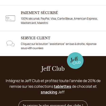
PAIEMENT SÉCURISÉ
100% sécurisé, PayPal, Visa, Carte Bleue, American Express,
Mastercard, Maestro
SERVICE CLIENT
Cliquez sur le bouton "assistance" en bas à droite, réponse
sous 48h ouvrées
Jeff Club
Intégrez le Jeff Club et profitez toute l'année de 20% de
remise sur les collections
tablettes
de chocolat et
snacking
Jeff
Je rejoins le plus gourmand des clubs !