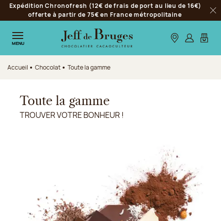
Expédition Chronofresh (12€ de frais de port au lieu de 16€)
Aller à la navigation
offerte à partir de 75€ en France métropolitaine
Fer
Aller au contenu principal
Aller au pied de page
Nos boutiques
S’identifie
Mon p
MENU
Accueil
Chocolat
Toute la gamme
Toute la gamme
TROUVER VOTRE BONHEUR !