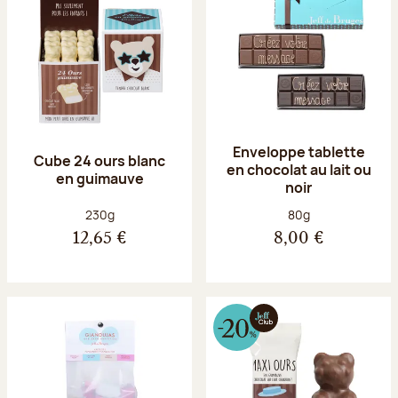
Enveloppe tablette
Cube 24 ours blanc
en chocolat au lait ou
en guimauve
noir
Poids net :
Poids net :
230g
80g
12,65 €
8,00 €