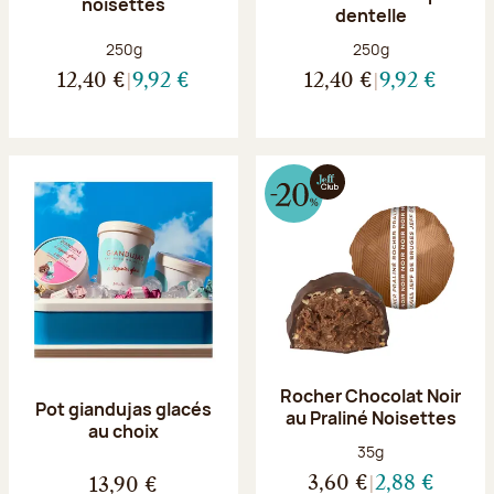
noisettes
dentelle
Poids net :
Poids net :
250g
250g
12,40 €
9,92 €
12,40 €
9,92 €
Rocher Chocolat Noir
Pot giandujas glacés
au Praliné Noisettes
au choix
Poids net :
35g
3,60 €
2,88 €
13,90 €