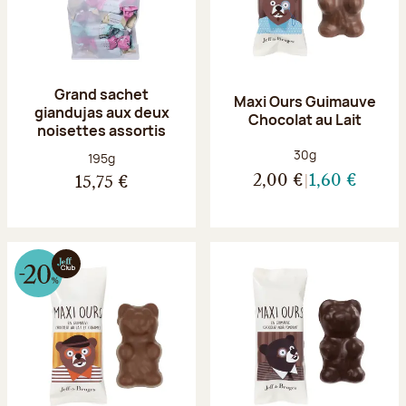
Grand sachet
Maxi Ours Guimauve
giandujas aux deux
Chocolat au Lait
noisettes assortis
Poids net :
30g
Poids net :
195g
2,00 €
1,60 €
15,75 €