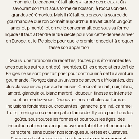
monnaie. Le cacaoyer était alors « l’arbre des dieux ». On
savourait son fruit sous forme de boisson, à l’occasion des
grandes cérémonies. Mais il n’était pas encore la source de
gourmandise que l’on connaît aujourd’hui. Il avait plutôt un goût
amer et pimenté, et on ne le consommait que sous sa forme
liquide ! Il faut attendre le 16e siècle pour voir cette denrée arriver
en Europe, et le 17e siècle pour que le premier chocolat à croquer
fasse son apparition.
Depuis, une farandole de recettes, toutes plus étonnantes les
unes que les autres, ont été inventées. Et les chocolatiers Jeff de
Bruges ne se sont pas fait prier pour contribuer à cette aventure
gourmande. Plongez dans un univers de saveurs affriolantes, des
plus classiques au plus audacieuses. Chocolat au lait, noir, blanc,
ambré, gianduja ou blanc marbré : douceur, finesse et intensité
sont au rendez-vous. Découvrez nos multiples parfums et
inclusions fondantes ou croquantes : ganache, praliné, caramel,
fruits, meringue ou encore pâte d’amande. Il y en a pour tous les
goûts, sous toutes les formes et pour tous les âges, des
incontournables ours en guimauve aux tablettes et écorces de
caractère, sans oublier nos iconiques Juliettes et Gustaves.
Parcourez toutes nos recettes dans notre
guide chocolat
.