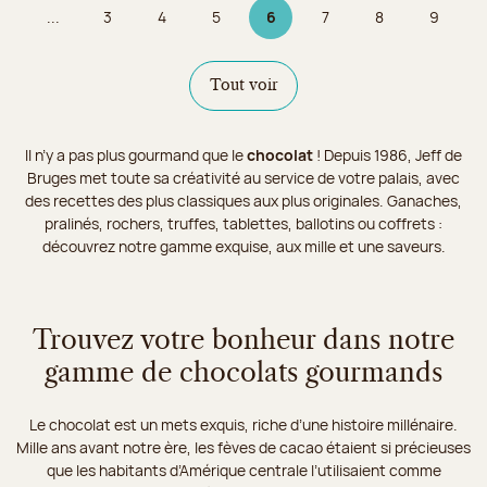
...
3
4
5
6
7
8
9
Page
Page
Page
Page 6 sur 9
Page
Page
Page
Tout voir
Il n’y a pas plus gourmand que le
chocolat
! Depuis 1986, Jeff de
Bruges met toute sa créativité au service de votre palais, avec
des recettes des plus classiques aux plus originales. Ganaches,
pralinés, rochers, truffes, tablettes, ballotins ou coffrets :
découvrez notre gamme exquise, aux mille et une saveurs.
Trouvez votre bonheur dans notre
gamme de chocolats gourmands
Le chocolat est un mets exquis, riche d’une histoire millénaire.
Mille ans avant notre ère, les fèves de cacao étaient si précieuses
que les habitants d’Amérique centrale l’utilisaient comme