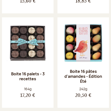
15,60 €
18,85 €
Boite 16 pâtes
Boite 16 palets - 3
d'amandes - Édition
recettes
Été
Poids net :
Poids net :
164g
242g
17,20 €
20,50 €