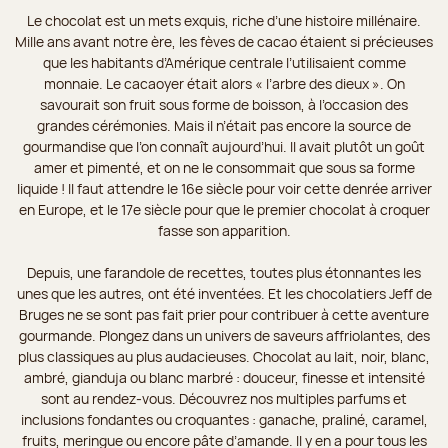
Le chocolat est un mets exquis, riche d’une histoire millénaire.
Mille ans avant notre ère, les fèves de cacao étaient si précieuses
que les habitants d’Amérique centrale l’utilisaient comme
monnaie. Le cacaoyer était alors « l’arbre des dieux ». On
savourait son fruit sous forme de boisson, à l’occasion des
grandes cérémonies. Mais il n’était pas encore la source de
gourmandise que l’on connaît aujourd’hui. Il avait plutôt un goût
amer et pimenté, et on ne le consommait que sous sa forme
liquide ! Il faut attendre le 16e siècle pour voir cette denrée arriver
en Europe, et le 17e siècle pour que le premier chocolat à croquer
fasse son apparition.
Depuis, une farandole de recettes, toutes plus étonnantes les
unes que les autres, ont été inventées. Et les chocolatiers Jeff de
Bruges ne se sont pas fait prier pour contribuer à cette aventure
gourmande. Plongez dans un univers de saveurs affriolantes, des
plus classiques au plus audacieuses. Chocolat au lait, noir, blanc,
ambré, gianduja ou blanc marbré : douceur, finesse et intensité
sont au rendez-vous. Découvrez nos multiples parfums et
inclusions fondantes ou croquantes : ganache, praliné, caramel,
fruits, meringue ou encore pâte d’amande. Il y en a pour tous les