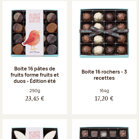
Boite 16 pâtes de
Boite 16 rochers - 3
fruits forme fruits et
recettes
duos - Édition été
Poids net :
Poids net :
290g
164g
23,45 €
17,20 €