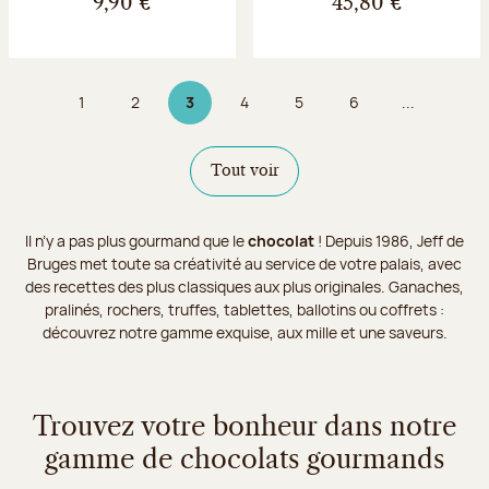
9,90 €
45,80 €
1
2
3
4
5
6
...
Page
Page
Page 3 sur 9
Page
Page
Page
Tout voir
Il n’y a pas plus gourmand que le
chocolat
! Depuis 1986, Jeff de
Bruges met toute sa créativité au service de votre palais, avec
des recettes des plus classiques aux plus originales. Ganaches,
pralinés, rochers, truffes, tablettes, ballotins ou coffrets :
découvrez notre gamme exquise, aux mille et une saveurs.
Trouvez votre bonheur dans notre
gamme de chocolats gourmands