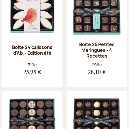
Boite 25 Petites
Boite 24 calissons
Meringues - 4
d'Aix - Édition été
Recettes
Poids net :
Poids net :
310g
296g
25,95 €
28,10 €