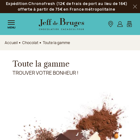
Expédition Chronofresh (12€ de frais de port au lieu de 16€)
Aller à la navigation
offerte à partir de 75€ en France métropolitaine
Fer
Aller au contenu principal
Aller au pied de page
Nos boutiques
S’identifie
Mon p
MENU
Accueil
Chocolat
Toute la gamme
Toute la gamme
TROUVER VOTRE BONHEUR !