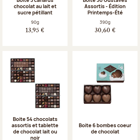
chocolat au lait et
Assortis - Édition
sucre pétillant
Printemps-Été
Poids net :
Poids net :
90g
390g
13,95 €
30,60 €
Boite 54 chocolats
assortis et tablette
Boite 6 bombes coeur
de chocolat lait ou
de chocolat
noir