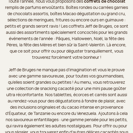
Toute l’année, nous vous proposons des
coffrets de chocolat
remplis de parfums envoûtants. Boîtes rondes ou carrées garnies
de chocolats assortis, boîtes Macao dégustation ou grand cru,
sélections de meringues, fritures ou encore ours en guimauve :
petits et grands seront ravis ! Les coffrets Jeff de Bruges, ce sont
aussi des assortiments spécialement concoctés pour les grands
événements de l’année : Pâques, Halloween, Noël, la fête des
Pères, la fête des Mères et bien sûr la Saint-Valentin. Là encore,
que ce soit pour offrir ou pour déguster tranquillement, vous
trouverez forcément votre bonheur !
Jeff de Bruges ne manque pas d’imagination et vous le prouve
avec une gamme savoureuse, pour toutes vos gourmandises,
qu’elles soient grandes ou petites ! Au menu, vous retrouverez
une collection de snacking cacaoté pour une mini pause goûter
ultra réconfortante. Nos tablettes, écorces et carrés sont aussi
au rendez-vous pour des dégustations à fondre de plaisir, avec
des inclusions originales et du cacao intense en provenance
d’Équateur, de Tanzanie ou encore du Venezuela. Ajoutons à cela
nos savoureux enfantillages : une gamme pensée pour les petits,
qui ravira également les adultes nostalgiques. Pour offrir ou pour
vous régaler, vous trouverez enfin d’autres délices cacaotés sous