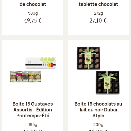
de chocolat
tablette chocolat
Poids net :
Poids net :
580g
272g
49,75 €
27,10 €
Boite 15 Gustaves
Boite 16 chocolats au
Assortis - Édition
lait ou noir Dubaï
Printemps-Été
Style
Poids net :
Poids net :
195g
200g