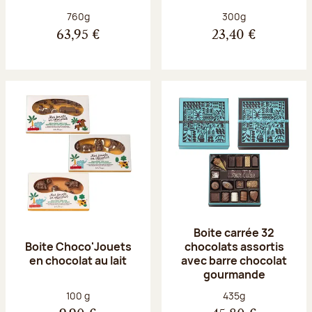
Poids net :
Poids net :
760g
300g
63,95 €
23,40 €
Boite carrée 32
Boite Choco'Jouets
chocolats assortis
en chocolat au lait
avec barre chocolat
gourmande
Poids net :
Poids net :
100 g
435g