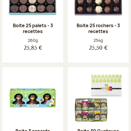
Boite 25 palets - 3
Boite 25 rochers - 3
recettes
recettes
Poids net :
Poids net :
260g
254g
25,85 €
25,50 €
Boite 3 canards
Boite 30 Gustaves