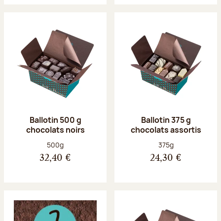
Ballotin 500 g
Ballotin 375 g
chocolats noirs
chocolats assortis
Poids net :
Poids net :
500g
375g
32,40 €
24,30 €