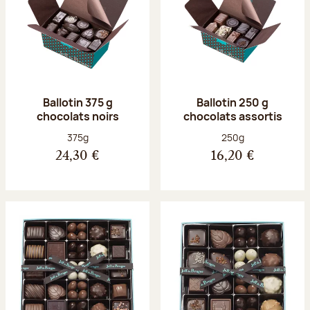
Ballotin 375 g
Ballotin 250 g
chocolats noirs
chocolats assortis
Poids net :
Poids net :
375g
250g
24,30 €
16,20 €