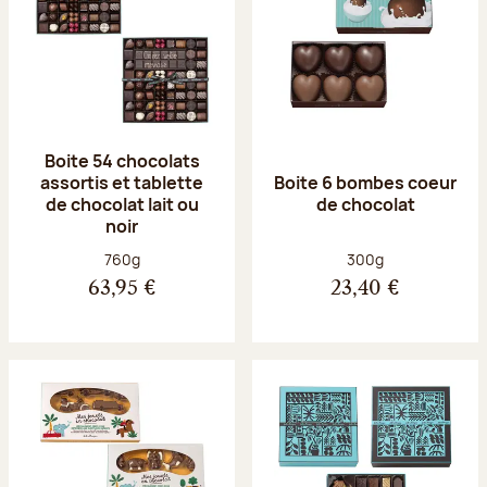
Boite 54 chocolats
assortis et tablette
Boite 6 bombes coeur
de chocolat lait ou
de chocolat
noir
Poids net :
Poids net :
760g
300g
63,95 €
23,40 €