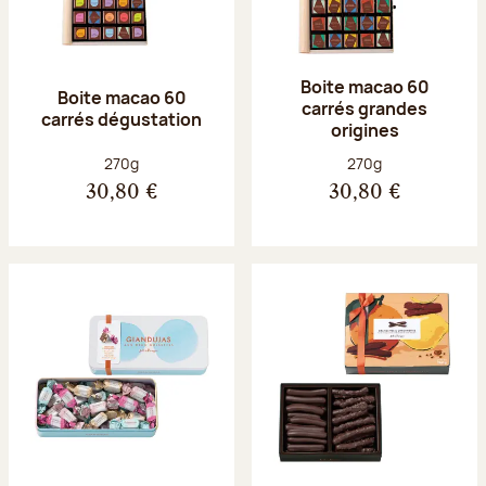
Boite macao 60
Boite macao 60
carrés grandes
carrés dégustation
origines
Poids net :
Poids net :
270g
270g
30,80 €
30,80 €