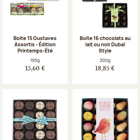
Boite 15 Gustaves
Boite 16 chocolats au
Assortis - Édition
lait ou noir Dubaï
Printemps-Été
Style
Poids net :
Poids net :
195g
200g
15,60 €
18,85 €