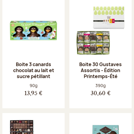
Boite 3 canards
Boite 30 Gustaves
chocolat au lait et
Assortis - Édition
sucre pétillant
Printemps-Été
Poids net :
Poids net :
90g
390g
13,95 €
30,60 €