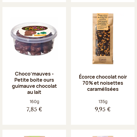
Choco’mauves -
Écorce chocolat noir
Petite boite ours
70% et noisettes
guimauve chocolat
caramélisées
au lait
Poids net :
Poids net :
160g
135g
7,85 €
9,95 €