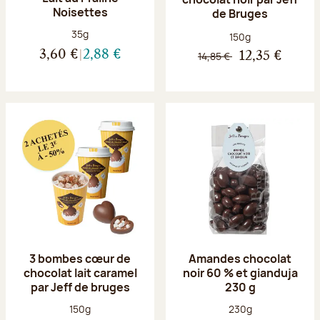
Noisettes
de Bruges
Poids net :
35g
Poids net :
150g
3,60 €
2,88 €
14,85 €
12,35 €
3 bombes cœur de
Amandes chocolat
chocolat lait caramel
noir 60 % et gianduja
par Jeff de bruges
230 g
Poids net :
Poids net :
150g
230g