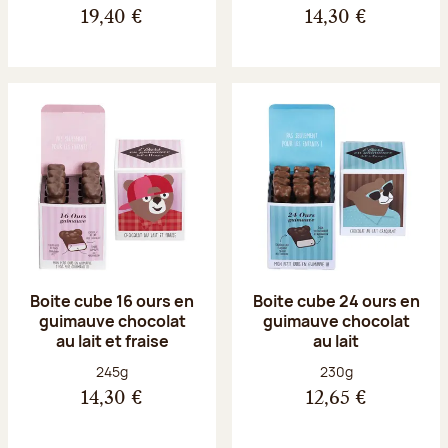
19,40 €
14,30 €
Boite cube 16 ours en
Boite cube 24 ours en
guimauve chocolat
guimauve chocolat
au lait et fraise
au lait
Poids net :
Poids net :
245g
230g
14,30 €
12,65 €