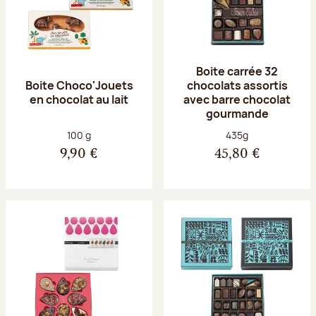
Boite carrée 32
Boite Choco'Jouets
chocolats assortis
en chocolat au lait
avec barre chocolat
gourmande
Poids net :
Poids net :
100 g
435g
9,90 €
45,80 €