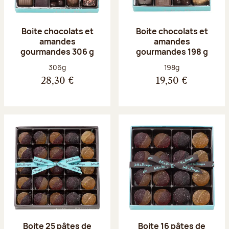
Boite chocolats et
Boite chocolats et
amandes
amandes
gourmandes 306 g
gourmandes 198 g
Poids net :
Poids net :
306g
198g
28,30 €
19,50 €
Boite 25 pâtes de
Boite 16 pâtes de