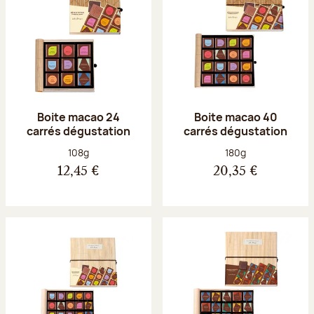
Boite macao 24
Boite macao 40
carrés dégustation
carrés dégustation
Poids net :
Poids net :
108g
180g
12,45 €
20,35 €