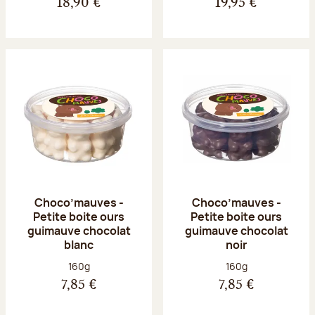
18,90 €
19,95 €
Choco’mauves -
Choco’mauves -
Petite boite ours
Petite boite ours
guimauve chocolat
guimauve chocolat
blanc
noir
Poids net :
Poids net :
160g
160g
7,85 €
7,85 €