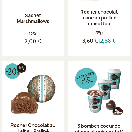
Rocher chocolat
Sachet
blanc au praliné
Marshmallows
noisettes
Poids net :
35g
Poids net :
125g
3,60 €
2,88 €
3,00 €
Rocher Chocolat au
3 bombes coeur de
Lait au Praliné
chocolat noir par Jeff