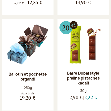
14,85 €
12,35 €
14,90 €
Barre Dubaï style
Ballotin et pochette
praliné pistaches
organdi
kadaïf
Poids net :
250g
Poids net :
30g
À partir de
2,90 €
2,32 €
19,20 €