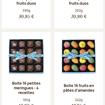
fruits duos
fruits duos
Poids net :
Poids net :
395g
252g
30,85 €
20,80 €
Boite 16 petites
Boite 16 fruits en
meringues - 4
pâtes d'amandes
recettes
Poids net :
Poids net :
190g
242g