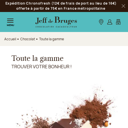
Expédition Chronofresh (12€ de frais de port au lieu de 16€)
Aller à la navigation
offerte à partir de 75€ en France métropolitaine
Fer
Aller au contenu principal
Aller au pied de page
Nos boutiques
S’identifie
Mon p
MENU
Accueil
Chocolat
Toute la gamme
Toute la gamme
TROUVER VOTRE BONHEUR !