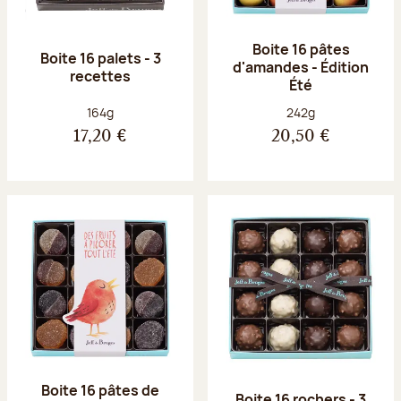
Boite 16 pâtes
Boite 16 palets - 3
d'amandes - Édition
recettes
Été
Poids net :
Poids net :
164g
242g
17,20 €
20,50 €
Boite 16 pâtes de
Boite 16 rochers - 3