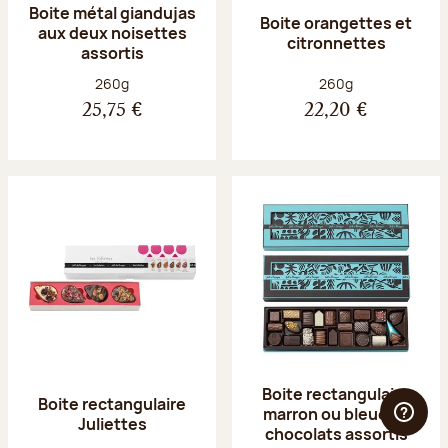
Boite métal giandujas
Boite orangettes et
aux deux noisettes
citronnettes
assortis
Poids net :
Poids net :
260g
260g
25,75 €
22,20 €
Boite rectangulaire
Boite rectangulaire
marron ou bleue 23
Juliettes
chocolats assortis