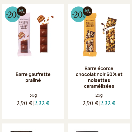
Barre écorce
Barre gaufrette
chocolat noir 60% et
praliné
noisettes
caramélisées
Poids net :
Poids net :
30g
25g
2,90 €
2,32 €
2,90 €
2,32 €