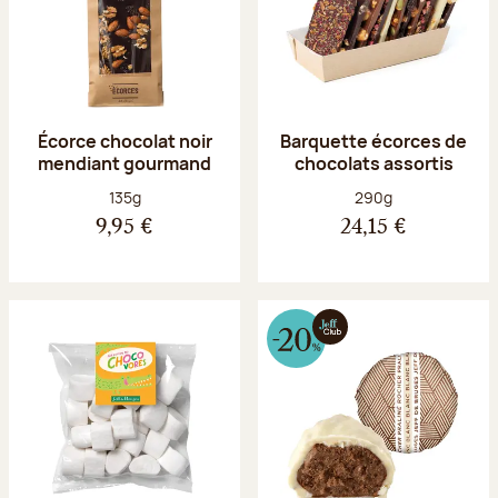
Écorce chocolat noir
Barquette écorces de
mendiant gourmand
chocolats assortis
Poids net :
Poids net :
135g
290g
9,95 €
24,15 €