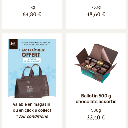
Poids net :
Poids net :
1kg
750g
64,80 €
48,60 €
Offre Jeff Club du 20 juillet au 23 aoû
Ballotin 500 g
chocolats assortis
Valable en magasin
Poids net :
500g
ou en click & collect
*
Voir conditions
32,40 €