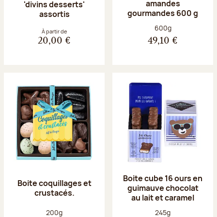
amandes
'divins desserts'
gourmandes 600 g
assortis
Poids net :
600g
À partir de
20,00 €
49,10 €
Boite cube 16 ours en
Boite coquillages et
guimauve chocolat
crustacés.
au lait et caramel
Poids net :
Poids net :
200g
245g