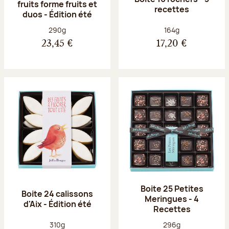
fruits forme fruits et
recettes
duos - Édition été
Poids net :
Poids net :
290g
164g
23,45 €
17,20 €
Boite 25 Petites
Boite 24 calissons
Meringues - 4
d'Aix - Édition été
Recettes
Poids net :
Poids net :
310g
296g