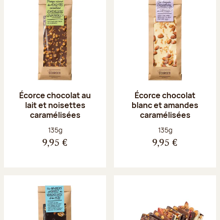
Écorce chocolat au
Écorce chocolat
lait et noisettes
blanc et amandes
caramélisées
caramélisées
Poids net :
Poids net :
135g
135g
9,95 €
9,95 €