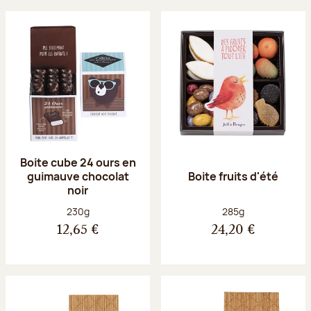
Boite cube 24 ours en
guimauve chocolat
Boite fruits d'été
noir
Poids net :
Poids net :
230g
285g
12,65 €
24,20 €