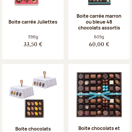
Boite carrée marron
Boite carrée Juliettes
ou bleue 48
chocolats assortis
Poids net :
Poids net :
396g
605g
33,50 €
60,00 €
Boite chocolats et
Boite chocolats