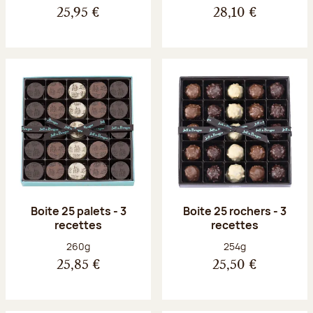
25,95 €
28,10 €
Boite 25 palets - 3
Boite 25 rochers - 3
recettes
recettes
Poids net :
Poids net :
260g
254g
25,85 €
25,50 €