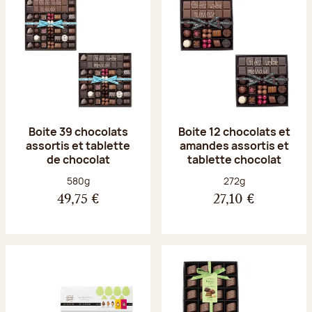
Boite 39 chocolats
Boite 12 chocolats et
assortis et tablette
amandes assortis et
de chocolat
tablette chocolat
Poids net :
Poids net :
580g
272g
49,75 €
27,10 €