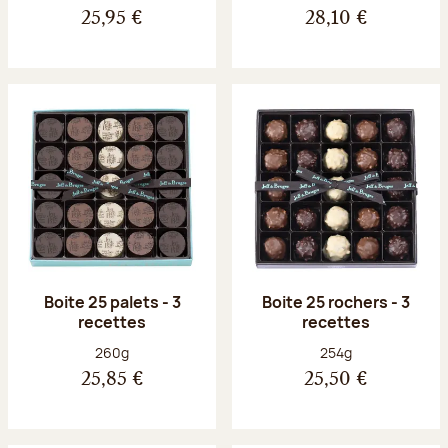
25,95 €
28,10 €
Boite 25 palets - 3
Boite 25 rochers - 3
recettes
recettes
Poids net :
Poids net :
260g
254g
25,85 €
25,50 €