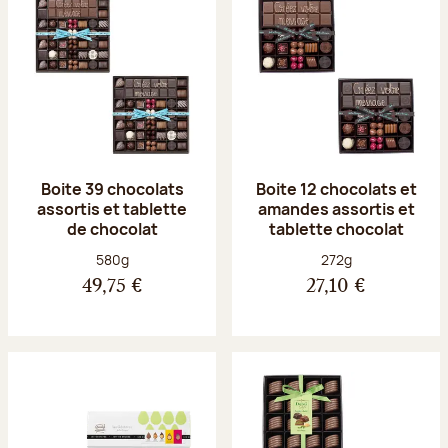
Boite 39 chocolats
Boite 12 chocolats et
assortis et tablette
amandes assortis et
de chocolat
tablette chocolat
Poids net :
Poids net :
580g
272g
49,75 €
27,10 €