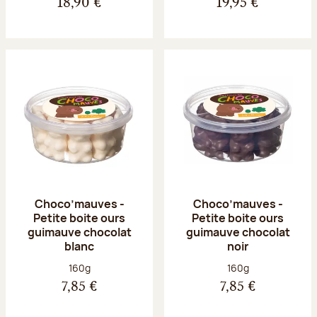
18,90 €
19,95 €
Choco’mauves -
Choco’mauves -
Petite boite ours
Petite boite ours
guimauve chocolat
guimauve chocolat
blanc
noir
Poids net :
Poids net :
160g
160g
7,85 €
7,85 €