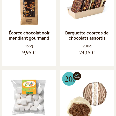
Écorce chocolat noir
Barquette écorces de
mendiant gourmand
chocolats assortis
Poids net :
Poids net :
135g
290g
9,95 €
24,15 €