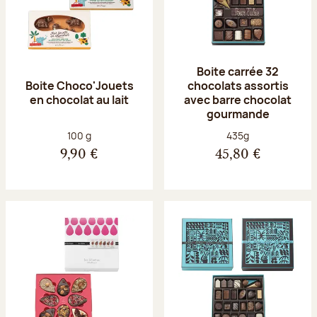
Boite carrée 32
Boite Choco'Jouets
chocolats assortis
en chocolat au lait
avec barre chocolat
gourmande
Poids net :
Poids net :
100 g
435g
9,90 €
45,80 €