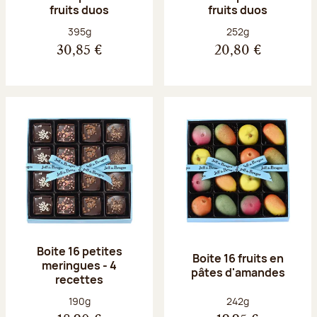
fruits duos
fruits duos
Poids net :
Poids net :
395g
252g
30,85 €
20,80 €
Boite 16 petites
Boite 16 fruits en
meringues - 4
pâtes d'amandes
recettes
Poids net :
Poids net :
190g
242g