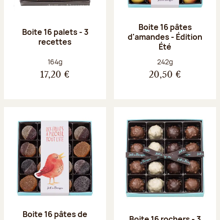
Boite 16 pâtes
Boite 16 palets - 3
d'amandes - Édition
recettes
Été
Poids net :
Poids net :
164g
242g
17,20 €
20,50 €
Boite 16 pâtes de
Boite 16 rochers - 3