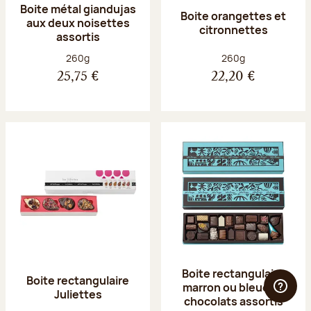
Boite métal giandujas
Boite orangettes et
aux deux noisettes
citronnettes
assortis
Poids net :
Poids net :
260g
260g
25,75 €
22,20 €
Boite rectangulaire
Boite rectangulaire
marron ou bleue 23
Juliettes
chocolats assortis