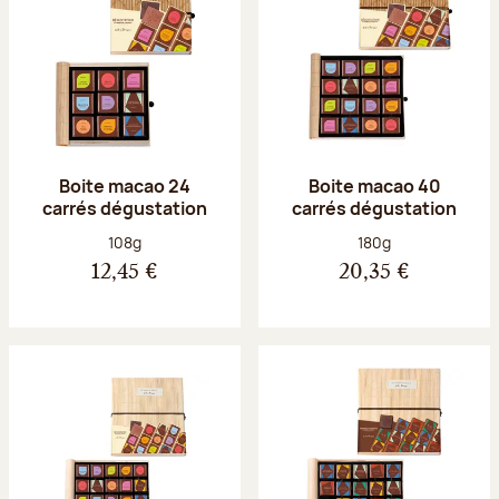
Boite macao 24
Boite macao 40
carrés dégustation
carrés dégustation
Poids net :
Poids net :
108g
180g
12,45 €
20,35 €