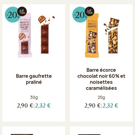
Barre écorce
Barre gaufrette
chocolat noir 60% et
praliné
noisettes
caramélisées
Poids net :
Poids net :
30g
25g
2,90 €
2,32 €
2,90 €
2,32 €