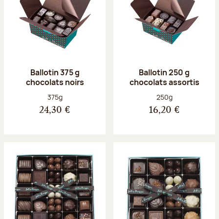
Ballotin 375 g
Ballotin 250 g
chocolats noirs
chocolats assortis
Poids net :
Poids net :
375g
250g
24,30 €
16,20 €