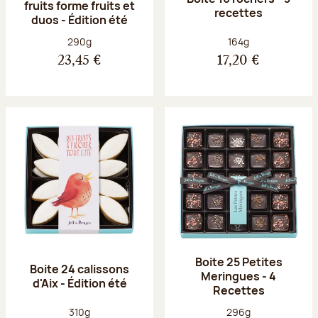
fruits forme fruits et
recettes
duos - Édition été
Poids net :
Poids net :
290g
164g
23,45 €
17,20 €
Boite 25 Petites
Boite 24 calissons
Meringues - 4
d'Aix - Édition été
Recettes
Poids net :
Poids net :
310g
296g