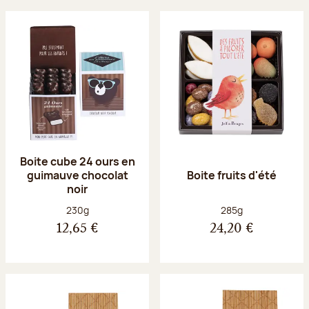
Boite cube 24 ours en
guimauve chocolat
Boite fruits d'été
noir
Poids net :
Poids net :
230g
285g
12,65 €
24,20 €