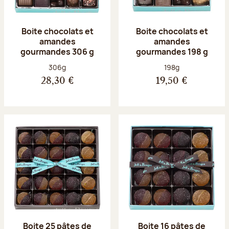
Boite chocolats et
Boite chocolats et
amandes
amandes
gourmandes 306 g
gourmandes 198 g
Poids net :
Poids net :
306g
198g
28,30 €
19,50 €
Boite 25 pâtes de
Boite 16 pâtes de