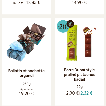
14,85 €
12,35 €
14,90 €
Barre Dubaï style
Ballotin et pochette
praliné pistaches
organdi
kadaïf
Poids net :
250g
Poids net :
30g
À partir de
2,90 €
2,32 €
19,20 €