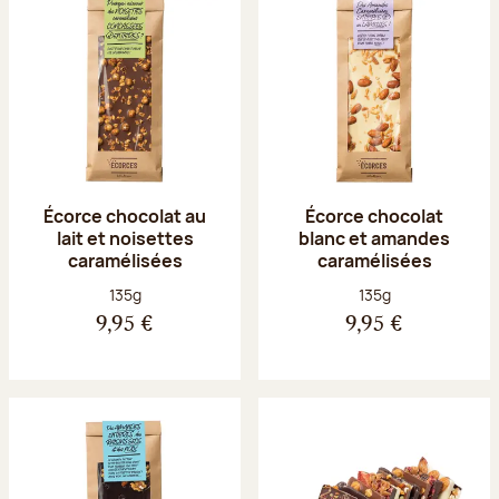
Écorce chocolat au
Écorce chocolat
lait et noisettes
blanc et amandes
caramélisées
caramélisées
Poids net :
Poids net :
135g
135g
9,95 €
9,95 €