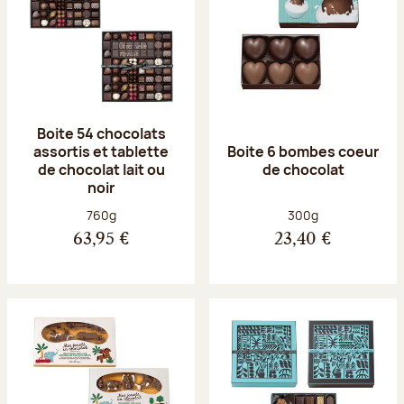
Boite 54 chocolats
assortis et tablette
Boite 6 bombes coeur
de chocolat lait ou
de chocolat
noir
Poids net :
Poids net :
760g
300g
63,95 €
23,40 €