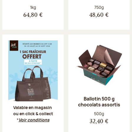
Poids net :
Poids net :
1kg
750g
64,80 €
48,60 €
Offre Jeff Club du 20 juillet au 23 aoû
Ballotin 500 g
chocolats assortis
Valable en magasin
Poids net :
500g
ou en click & collect
*
Voir conditions
32,40 €