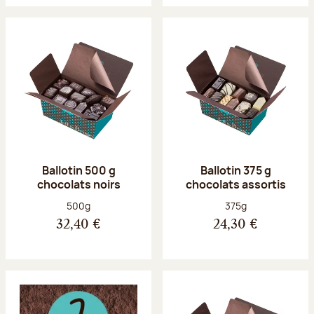
Ballotin 500 g
Ballotin 375 g
chocolats noirs
chocolats assortis
Poids net :
Poids net :
500g
375g
32,40 €
24,30 €