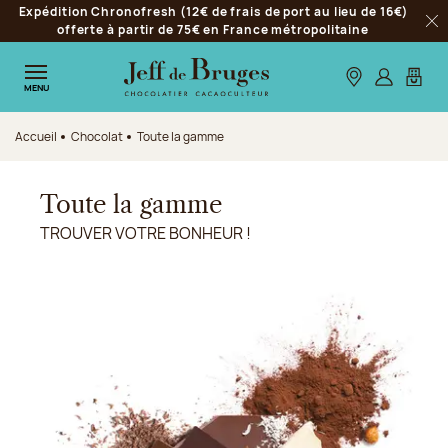
Expédition Chronofresh (12€ de frais de port au lieu de 16€)
Aller à la navigation
offerte à partir de 75€ en France métropolitaine
Fer
Aller au contenu principal
Aller au pied de page
Nos boutiques
S’identifie
Mon p
MENU
Accueil
Chocolat
Toute la gamme
Toute la gamme
TROUVER VOTRE BONHEUR !