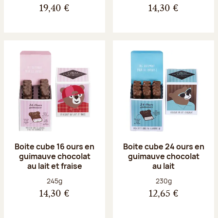
19,40 €
14,30 €
Boite cube 16 ours en
Boite cube 24 ours en
guimauve chocolat
guimauve chocolat
au lait et fraise
au lait
Poids net :
Poids net :
245g
230g
14,30 €
12,65 €