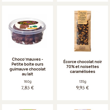
Choco’mauves -
Écorce chocolat noir
Petite boite ours
70% et noisettes
guimauve chocolat
caramélisées
au lait
Poids net :
Poids net :
160g
135g
7,85 €
9,95 €