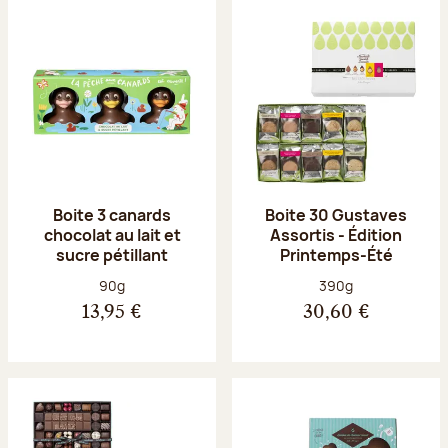
Boite 3 canards
Boite 30 Gustaves
chocolat au lait et
Assortis - Édition
sucre pétillant
Printemps-Été
Poids net :
Poids net :
90g
390g
13,95 €
30,60 €