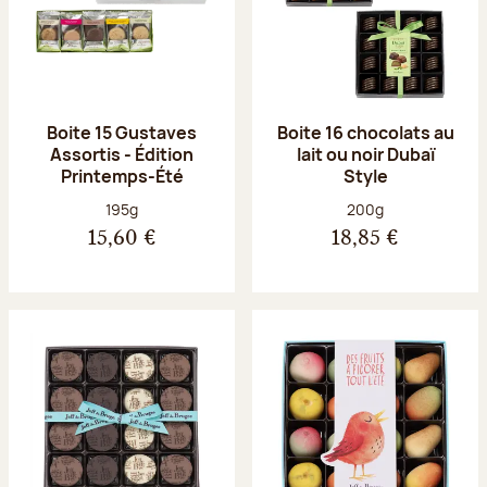
Boite 15 Gustaves
Boite 16 chocolats au
Assortis - Édition
lait ou noir Dubaï
Printemps-Été
Style
Poids net :
Poids net :
195g
200g
15,60 €
18,85 €