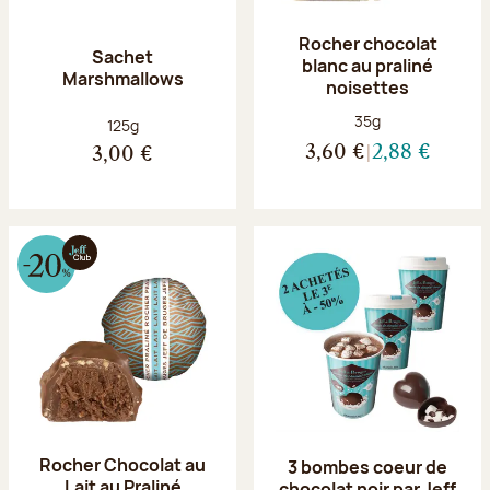
Rocher chocolat
Sachet
blanc au praliné
Marshmallows
noisettes
Poids net :
35g
Poids net :
125g
3,60 €
2,88 €
3,00 €
Rocher Chocolat au
3 bombes coeur de
Lait au Praliné
chocolat noir par Jeff