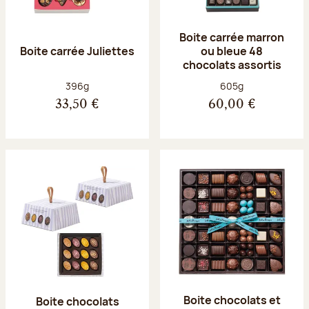
Boite carrée marron
Boite carrée Juliettes
ou bleue 48
chocolats assortis
Poids net :
Poids net :
396g
605g
33,50 €
60,00 €
Boite chocolats et
Boite chocolats