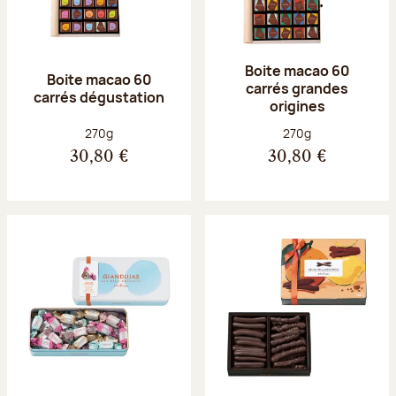
Boite macao 60
Boite macao 60
carrés grandes
carrés dégustation
origines
Poids net :
Poids net :
270g
270g
30,80 €
30,80 €