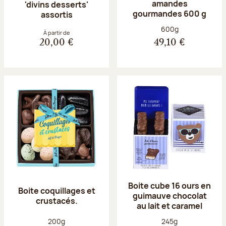
amandes
'divins desserts'
gourmandes 600 g
assortis
Poids net :
600g
À partir de
20,00 €
49,10 €
Boite cube 16 ours en
Boite coquillages et
guimauve chocolat
crustacés.
au lait et caramel
Poids net :
Poids net :
200g
245g