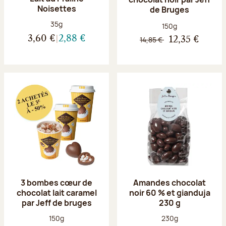
Noisettes
de Bruges
Poids net :
35g
Poids net :
150g
3,60 €
2,88 €
14,85 €
12,35 €
3 bombes cœur de
Amandes chocolat
chocolat lait caramel
noir 60 % et gianduja
par Jeff de bruges
230 g
Poids net :
Poids net :
150g
230g