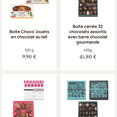
Boite carrée 32
Boite Choco'Jouets
chocolats assortis
en chocolat au lait
avec barre chocolat
gourmande
Poids net :
Poids net :
100 g
435g
9,90 €
45,80 €