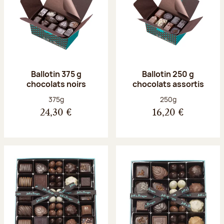
Ballotin 375 g
Ballotin 250 g
chocolats noirs
chocolats assortis
Poids net :
Poids net :
375g
250g
24,30 €
16,20 €