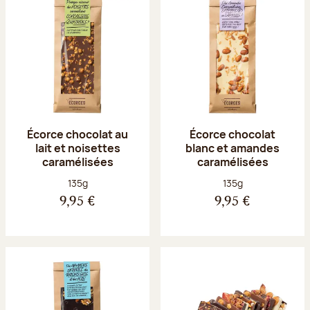
Écorce chocolat au
Écorce chocolat
lait et noisettes
blanc et amandes
caramélisées
caramélisées
Poids net :
Poids net :
135g
135g
9,95 €
9,95 €