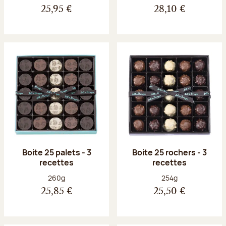
25,95 €
28,10 €
Boite 25 palets - 3
Boite 25 rochers - 3
recettes
recettes
Poids net :
Poids net :
260g
254g
25,85 €
25,50 €