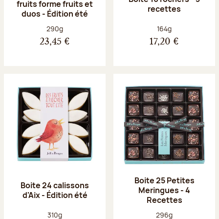
fruits forme fruits et
recettes
duos - Édition été
Poids net :
Poids net :
290g
164g
23,45 €
17,20 €
Boite 25 Petites
Boite 24 calissons
Meringues - 4
d'Aix - Édition été
Recettes
Poids net :
Poids net :
310g
296g