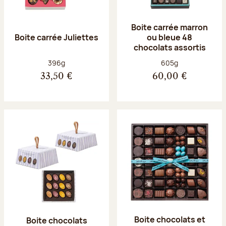
Boite carrée marron
Boite carrée Juliettes
ou bleue 48
chocolats assortis
Poids net :
Poids net :
396g
605g
33,50 €
60,00 €
Boite chocolats et
Boite chocolats