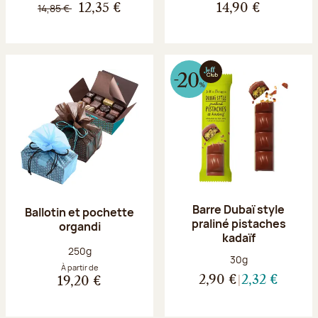
14,85 €
12,35 €
14,90 €
Barre Dubaï style
Ballotin et pochette
praliné pistaches
organdi
kadaïf
Poids net :
250g
Poids net :
30g
À partir de
2,90 €
2,32 €
19,20 €