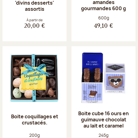
amandes
'divins desserts'
gourmandes 600 g
assortis
Poids net :
600g
À partir de
20,00 €
49,10 €
Boite cube 16 ours en
Boite coquillages et
guimauve chocolat
crustacés.
au lait et caramel
Poids net :
Poids net :
200g
245g