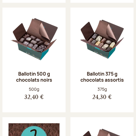
Ballotin 500 g
Ballotin 375 g
chocolats noirs
chocolats assortis
Poids net :
Poids net :
500g
375g
32,40 €
24,30 €