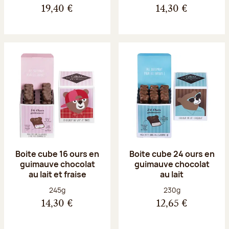
19,40 €
14,30 €
Boite cube 16 ours en
Boite cube 24 ours en
guimauve chocolat
guimauve chocolat
au lait et fraise
au lait
Poids net :
Poids net :
245g
230g
14,30 €
12,65 €