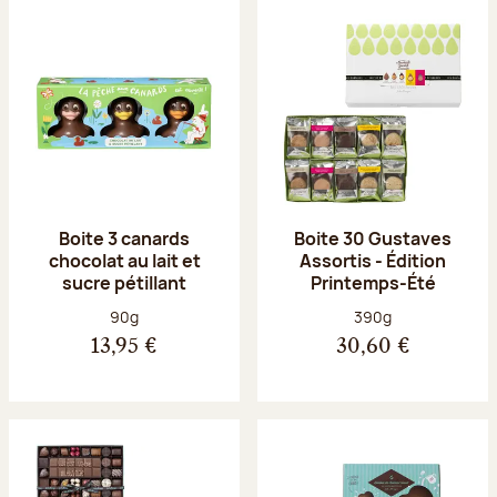
Boite 3 canards
Boite 30 Gustaves
chocolat au lait et
Assortis - Édition
sucre pétillant
Printemps-Été
Poids net :
Poids net :
90g
390g
13,95 €
30,60 €