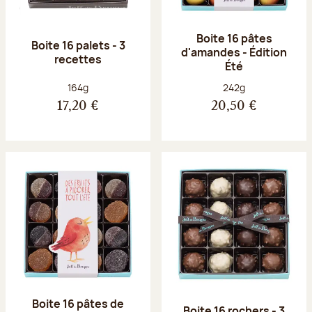
Boite 16 pâtes
Boite 16 palets - 3
d'amandes - Édition
recettes
Été
Poids net :
Poids net :
164g
242g
17,20 €
20,50 €
Boite 16 pâtes de
Boite 16 rochers - 3