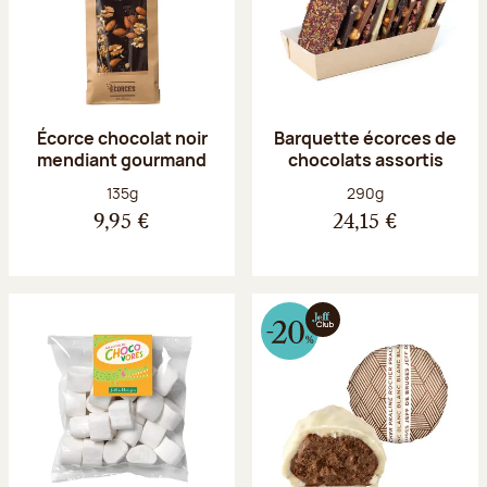
Écorce chocolat noir
Barquette écorces de
mendiant gourmand
chocolats assortis
Poids net :
Poids net :
135g
290g
9,95 €
24,15 €