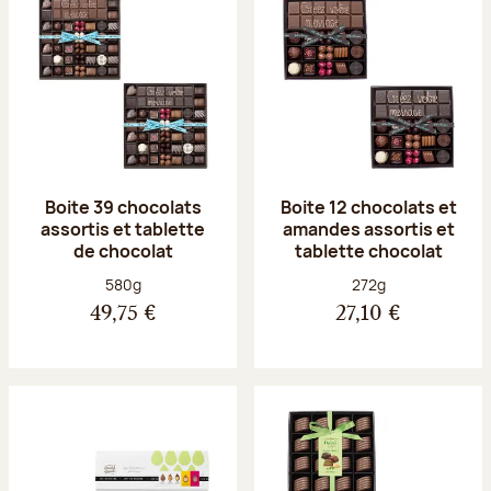
Boite 39 chocolats
Boite 12 chocolats et
assortis et tablette
amandes assortis et
de chocolat
tablette chocolat
Poids net :
Poids net :
580g
272g
49,75 €
27,10 €