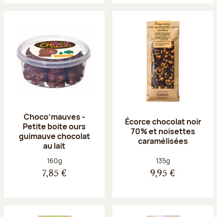
Choco’mauves -
Écorce chocolat noir
Petite boite ours
70% et noisettes
guimauve chocolat
caramélisées
au lait
Poids net :
Poids net :
160g
135g
7,85 €
9,95 €