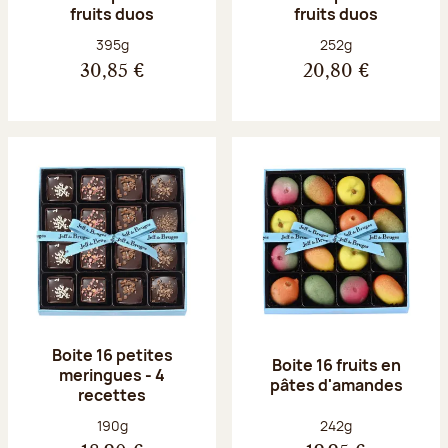
fruits duos
fruits duos
Poids net :
Poids net :
395g
252g
30,85 €
20,80 €
Boite 16 petites
Boite 16 fruits en
meringues - 4
pâtes d'amandes
recettes
Poids net :
Poids net :
190g
242g