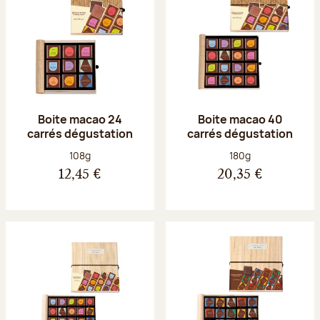
Boite macao 24
Boite macao 40
carrés dégustation
carrés dégustation
Poids net :
Poids net :
108g
180g
12,45 €
20,35 €