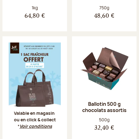
Poids net :
Poids net :
1kg
750g
64,80 €
48,60 €
Offre Jeff Club du 20 juillet au 23 aoû
Ballotin 500 g
chocolats assortis
Valable en magasin
Poids net :
500g
ou en click & collect
*
Voir conditions
32,40 €