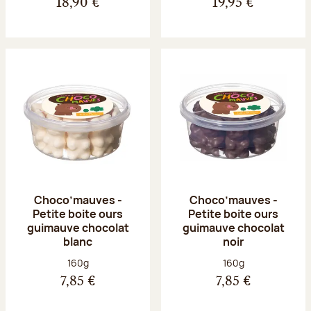
18,90 €
19,95 €
Choco’mauves -
Choco’mauves -
Petite boite ours
Petite boite ours
guimauve chocolat
guimauve chocolat
blanc
noir
Poids net :
Poids net :
160g
160g
7,85 €
7,85 €