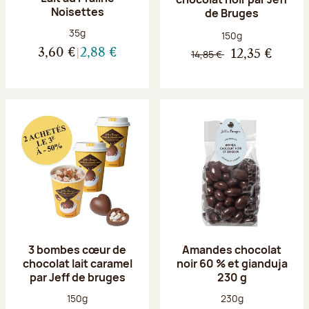
Noisettes
de Bruges
Poids net :
35g
Poids net :
150g
3,60 €
2,88 €
14,85 €
12,35 €
3 bombes cœur de
Amandes chocolat
chocolat lait caramel
noir 60 % et gianduja
par Jeff de bruges
230 g
Poids net :
Poids net :
150g
230g