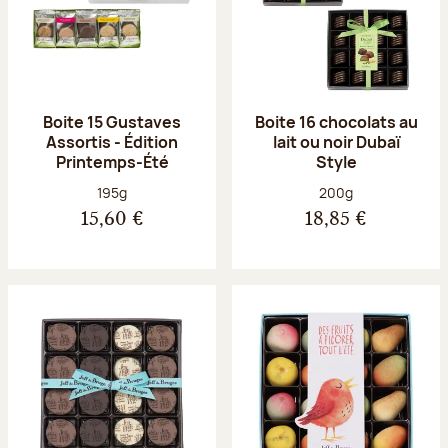
Boite 15 Gustaves
Boite 16 chocolats au
Assortis - Édition
lait ou noir Dubaï
Printemps-Été
Style
Poids net :
Poids net :
195g
200g
15,60 €
18,85 €