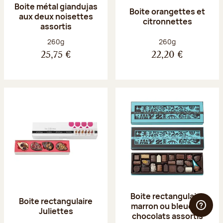
Boite métal giandujas
Boite orangettes et
aux deux noisettes
citronnettes
assortis
Poids net :
Poids net :
260g
260g
25,75 €
22,20 €
Boite rectangulaire
Boite rectangulaire
marron ou bleue 23
Juliettes
chocolats assortis