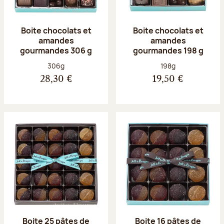
Boite chocolats et
Boite chocolats et
amandes
amandes
gourmandes 306 g
gourmandes 198 g
Poids net :
Poids net :
306g
198g
28,30 €
19,50 €
Boite 25 pâtes de
Boite 16 pâtes de