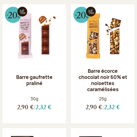
Barre écorce
Barre gaufrette
chocolat noir 60% et
praliné
noisettes
caramélisées
Poids net :
Poids net :
30g
25g
2,90 €
2,32 €
2,90 €
2,32 €