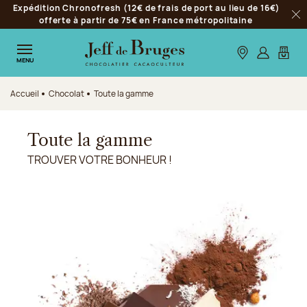
Expédition Chronofresh (12€ de frais de port au lieu de 16€)
Aller à la navigation
offerte à partir de 75€ en France métropolitaine
Fer
Aller au contenu principal
Aller au pied de page
Nos boutiques
S’identifie
Mon p
MENU
Accueil
Chocolat
Toute la gamme
Toute la gamme
TROUVER VOTRE BONHEUR !