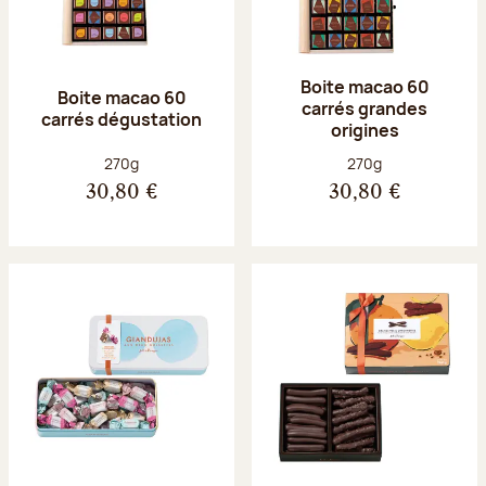
Boite macao 60
Boite macao 60
carrés grandes
carrés dégustation
origines
Poids net :
Poids net :
270g
270g
30,80 €
30,80 €