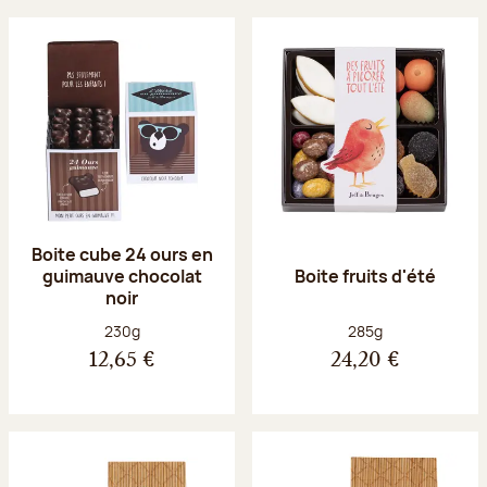
Boite cube 24 ours en
guimauve chocolat
Boite fruits d'été
noir
Poids net :
Poids net :
230g
285g
12,65 €
24,20 €