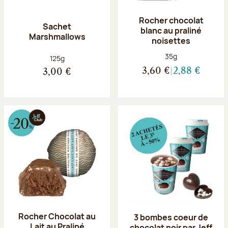
Rocher chocolat
Sachet
blanc au praliné
Marshmallows
noisettes
Poids net :
35g
Poids net :
125g
3,60 €
2,88 €
3,00 €
Rocher Chocolat au
3 bombes coeur de
Lait au Praliné
chocolat noir par Jeff