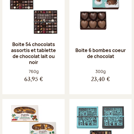
Boite 54 chocolats
assortis et tablette
Boite 6 bombes coeur
de chocolat lait ou
de chocolat
noir
Poids net :
Poids net :
760g
300g
63,95 €
23,40 €