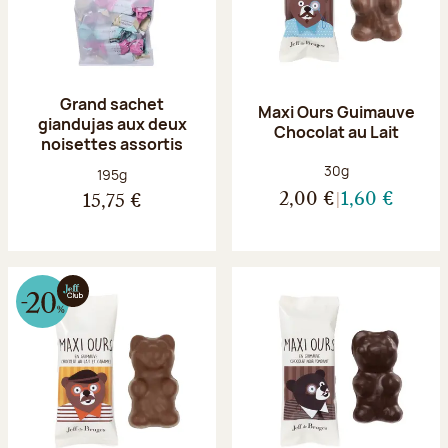
Grand sachet
Maxi Ours Guimauve
giandujas aux deux
Chocolat au Lait
noisettes assortis
Poids net :
30g
Poids net :
195g
2,00 €
1,60 €
15,75 €