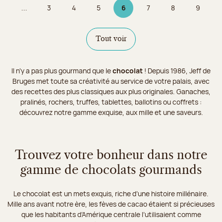
...
3
4
5
6
7
8
9
Page
Page
Page
Page 6 sur 9
Page
Page
Page
Tout voir
Il n’y a pas plus gourmand que le
chocolat
! Depuis 1986, Jeff de
Bruges met toute sa créativité au service de votre palais, avec
des recettes des plus classiques aux plus originales. Ganaches,
pralinés, rochers, truffes, tablettes, ballotins ou coffrets :
découvrez notre gamme exquise, aux mille et une saveurs.
Trouvez votre bonheur dans notre
gamme de chocolats gourmands
Le chocolat est un mets exquis, riche d’une histoire millénaire.
Mille ans avant notre ère, les fèves de cacao étaient si précieuses
que les habitants d’Amérique centrale l’utilisaient comme