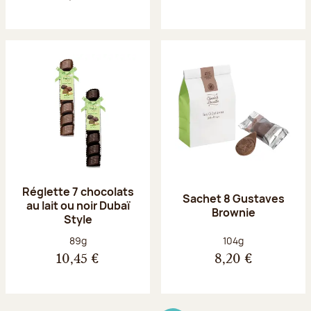
Réglette 7 chocolats
Sachet 8 Gustaves
au lait ou noir Dubaï
Brownie
Style
Poids net :
Poids net :
89g
104g
10,45 €
8,20 €