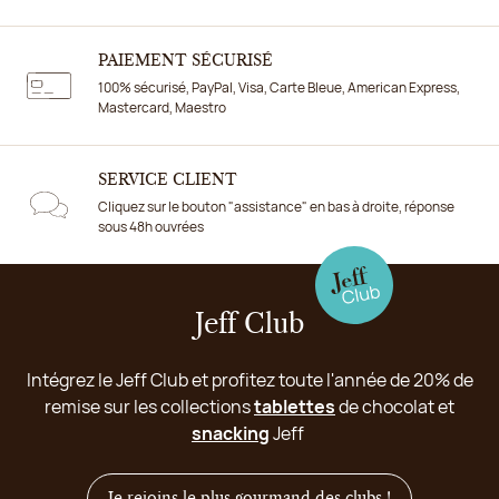
PAIEMENT SÉCURISÉ
100% sécurisé, PayPal, Visa, Carte Bleue, American Express,
Mastercard, Maestro
SERVICE CLIENT
Cliquez sur le bouton "assistance" en bas à droite, réponse
sous 48h ouvrées
Jeff Club
Intégrez le Jeff Club et profitez toute l'année de 20% de
remise sur les collections
tablettes
de chocolat et
snacking
Jeff
Je rejoins le plus gourmand des clubs !