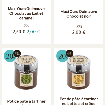
Maxi Ours Guimauve
Maxi Ours Guimauve
Chocolat au Lait et
Chocolat noir
caramel
Poids net :
36g
Poids net :
30g
2,50 €
2,00 €
2,00 €
Pot de pâte à tartiner
Pot de pâte à tartiner
noisettes et crêpe