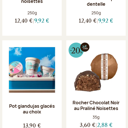
noisettes
dentelle
Poids net :
Poids net :
250g
250g
12,40 €
9,92 €
12,40 €
9,92 €
Rocher Chocolat Noir
Pot giandujas glacés
au Praliné Noisettes
au choix
Poids net :
35g
3,60 €
2,88 €
13,90 €