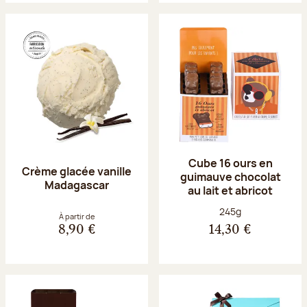
Cube 16 ours en
Crème glacée vanille
guimauve chocolat
Madagascar
au lait et abricot
Poids net :
245g
À partir de
8,90 €
14,30 €