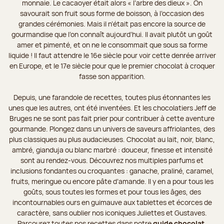
monnaie. Le cacaoyer était alors « l’arbre des dieux ». On
savourait son fruit sous forme de boisson, à l’occasion des
grandes cérémonies. Mais il n’était pas encore la source de
gourmandise que l’on connaît aujourd’hui. Il avait plutôt un goût
amer et pimenté, et on ne le consommait que sous sa forme
liquide ! Il faut attendre le 16e siècle pour voir cette denrée arriver
en Europe, et le 17e siècle pour que le premier chocolat à croquer
fasse son apparition.
Depuis, une farandole de recettes, toutes plus étonnantes les
unes que les autres, ont été inventées. Et les chocolatiers Jeff de
Bruges ne se sont pas fait prier pour contribuer à cette aventure
gourmande. Plongez dans un univers de saveurs affriolantes, des
plus classiques au plus audacieuses. Chocolat au lait, noir, blanc,
ambré, gianduja ou blanc marbré : douceur, finesse et intensité
sont au rendez-vous. Découvrez nos multiples parfums et
inclusions fondantes ou croquantes : ganache, praliné, caramel,
fruits, meringue ou encore pâte d’amande. Il y en a pour tous les
goûts, sous toutes les formes et pour tous les âges, des
incontournables ours en guimauve aux tablettes et écorces de
caractère, sans oublier nos iconiques Juliettes et Gustaves.
Parcourez toutes nos recettes dans notre
guide chocolat
.