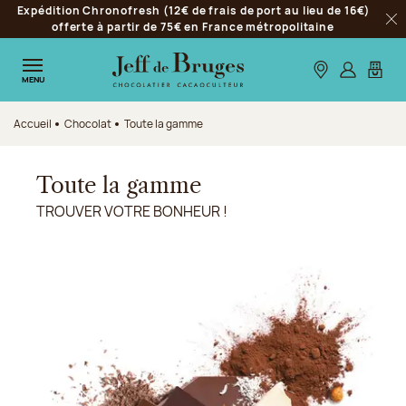
Expédition Chronofresh (12€ de frais de port au lieu de 16€)
Aller à la navigation
offerte à partir de 75€ en France métropolitaine
Fer
Aller au contenu principal
Aller au pied de page
Nos boutiques
S’identifie
Mon p
MENU
Accueil
Chocolat
Toute la gamme
Toute la gamme
TROUVER VOTRE BONHEUR !