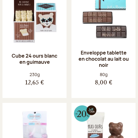
Enveloppe tablette
Cube 24 ours blanc
en chocolat au lait ou
en guimauve
noir
Poids net :
Poids net :
230g
80g
12,65 €
8,00 €