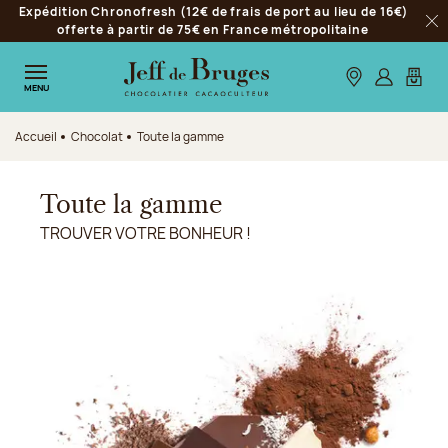
Expédition Chronofresh (12€ de frais de port au lieu de 16€)
Aller à la navigation
offerte à partir de 75€ en France métropolitaine
Fer
Aller au contenu principal
Aller au pied de page
Nos boutiques
S’identifie
Mon p
MENU
Accueil
Chocolat
Toute la gamme
Toute la gamme
TROUVER VOTRE BONHEUR !