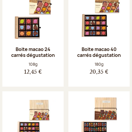
Boite macao 24
Boite macao 40
carrés dégustation
carrés dégustation
Poids net :
Poids net :
108g
180g
12,45 €
20,35 €