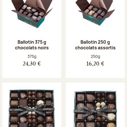
Ballotin 375 g
Ballotin 250 g
chocolats noirs
chocolats assortis
Poids net :
Poids net :
375g
250g
24,30 €
16,20 €