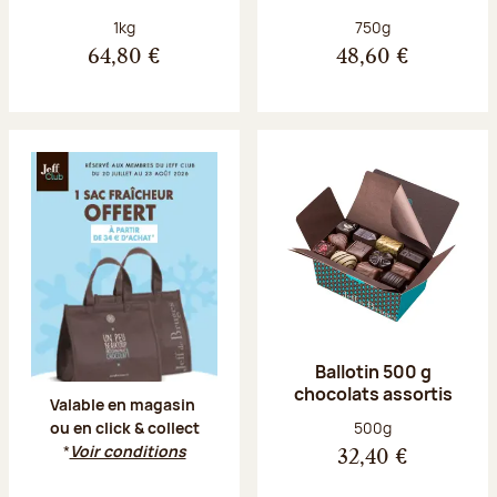
Poids net :
Poids net :
1kg
750g
64,80 €
48,60 €
Offre Jeff Club du 20 juillet au 23 aoû
Ballotin 500 g
chocolats assortis
Valable en magasin
Poids net :
500g
ou en click & collect
*
Voir conditions
32,40 €