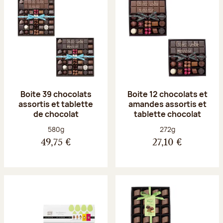
Boite 39 chocolats
Boite 12 chocolats et
assortis et tablette
amandes assortis et
de chocolat
tablette chocolat
Poids net :
Poids net :
580g
272g
49,75 €
27,10 €