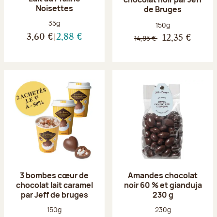
Noisettes
de Bruges
Poids net :
35g
Poids net :
150g
3,60 €
2,88 €
14,85 €
12,35 €
3 bombes cœur de
Amandes chocolat
chocolat lait caramel
noir 60 % et gianduja
par Jeff de bruges
230 g
Poids net :
Poids net :
150g
230g