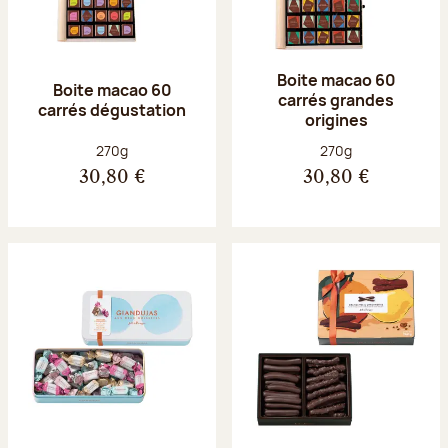
Boite macao 60
Boite macao 60
carrés grandes
carrés dégustation
origines
Poids net :
Poids net :
270g
270g
30,80 €
30,80 €