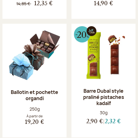
14,85 €
12,35 €
14,90 €
Barre Dubaï style
Ballotin et pochette
praliné pistaches
organdi
kadaïf
Poids net :
250g
Poids net :
30g
À partir de
2,90 €
2,32 €
19,20 €