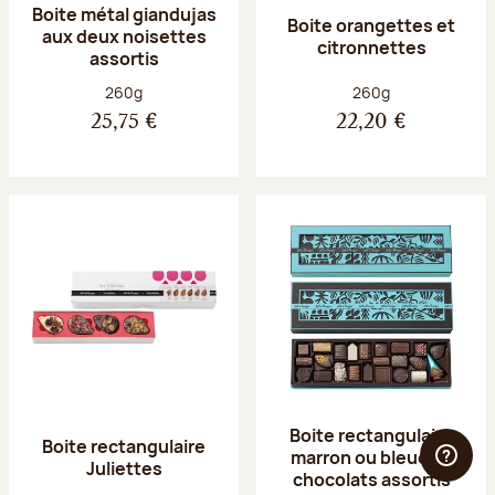
Boite métal giandujas
Boite orangettes et
aux deux noisettes
citronnettes
assortis
Poids net :
Poids net :
260g
260g
25,75 €
22,20 €
Boite rectangulaire
Boite rectangulaire
marron ou bleue 23
Juliettes
chocolats assortis