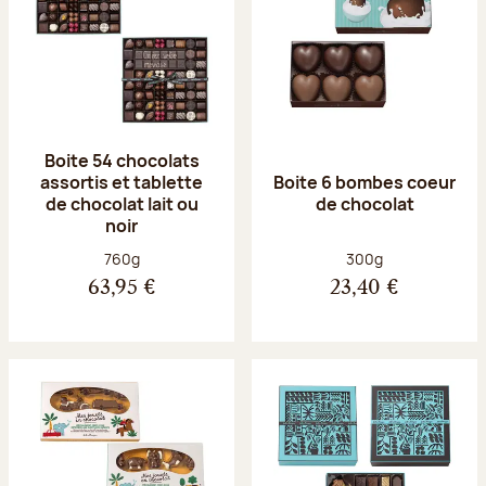
Boite 54 chocolats
assortis et tablette
Boite 6 bombes coeur
de chocolat lait ou
de chocolat
noir
Poids net :
Poids net :
760g
300g
63,95 €
23,40 €