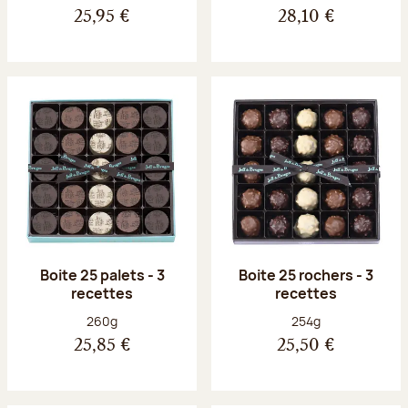
25,95 €
28,10 €
Boite 25 palets - 3
Boite 25 rochers - 3
recettes
recettes
Poids net :
Poids net :
260g
254g
25,85 €
25,50 €