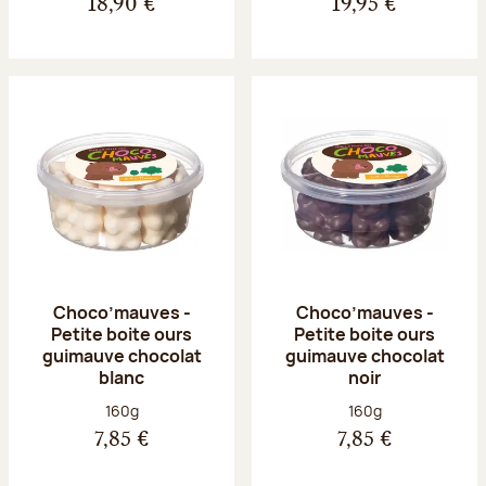
18,90 €
19,95 €
Choco’mauves -
Choco’mauves -
Petite boite ours
Petite boite ours
guimauve chocolat
guimauve chocolat
blanc
noir
Poids net :
Poids net :
160g
160g
7,85 €
7,85 €