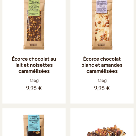
Écorce chocolat au
Écorce chocolat
lait et noisettes
blanc et amandes
caramélisées
caramélisées
Poids net :
Poids net :
135g
135g
9,95 €
9,95 €