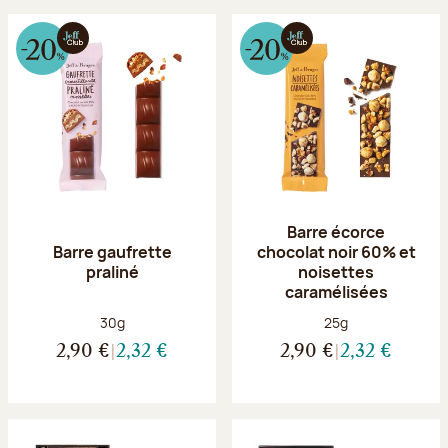
Barre écorce
Barre gaufrette
chocolat noir 60% et
praliné
noisettes
caramélisées
Poids net :
Poids net :
30g
25g
2,90 €
2,32 €
2,90 €
2,32 €