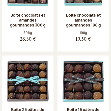
Boite chocolats et
Boite chocolats et
amandes
amandes
gourmandes 306 g
gourmandes 198 g
Poids net :
Poids net :
306g
198g
28,30 €
19,50 €
Boite 25 pâtes de
Boite 16 pâtes de