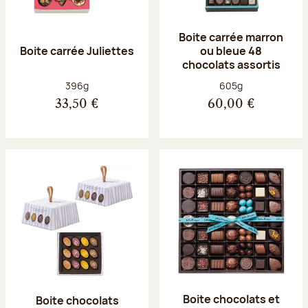
Boite carrée marron
Boite carrée Juliettes
ou bleue 48
chocolats assortis
Poids net :
Poids net :
396g
605g
33,50 €
60,00 €
Boite chocolats et
Boite chocolats