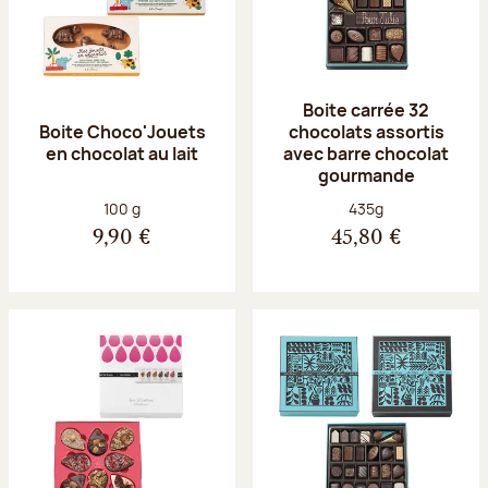
Boite carrée 32
Boite Choco'Jouets
chocolats assortis
en chocolat au lait
avec barre chocolat
gourmande
Poids net :
Poids net :
100 g
435g
9,90 €
45,80 €