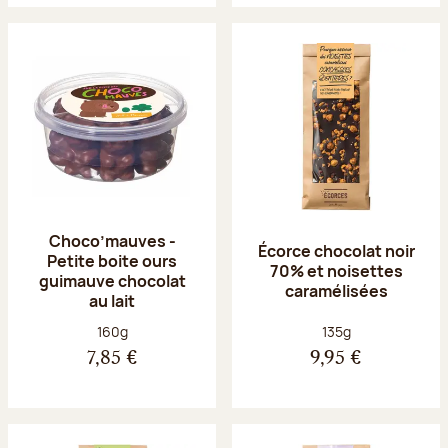
Choco’mauves -
Écorce chocolat noir
Petite boite ours
70% et noisettes
guimauve chocolat
caramélisées
au lait
Poids net :
Poids net :
160g
135g
7,85 €
9,95 €