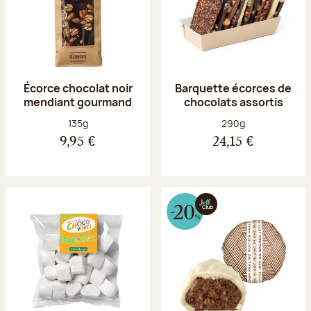
Écorce chocolat noir
Barquette écorces de
mendiant gourmand
chocolats assortis
Poids net :
Poids net :
135g
290g
9,95 €
24,15 €