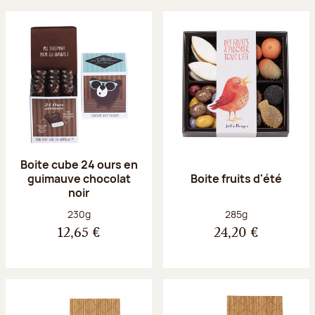
Boite cube 24 ours en
guimauve chocolat
Boite fruits d'été
noir
Poids net :
Poids net :
230g
285g
12,65 €
24,20 €