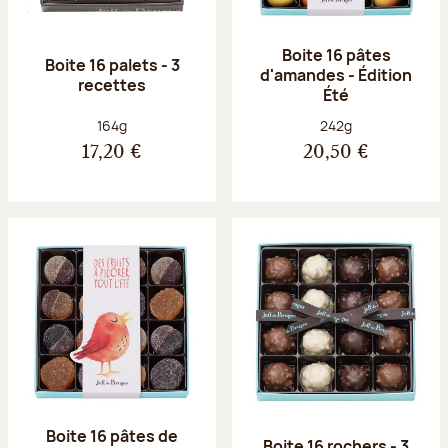
Boite 16 pâtes
Boite 16 palets - 3
d'amandes - Édition
recettes
Été
Poids net :
Poids net :
164g
242g
17,20 €
20,50 €
Boite 16 pâtes de
Boite 16 rochers - 3