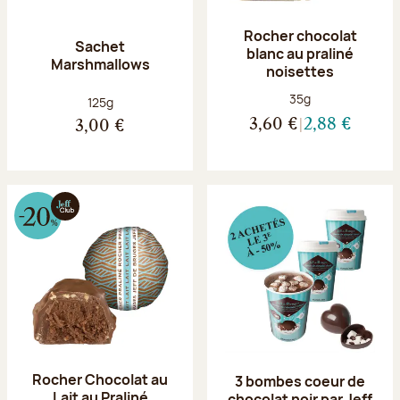
Rocher chocolat
Sachet
blanc au praliné
Marshmallows
noisettes
Poids net :
35g
Poids net :
125g
3,60 €
2,88 €
3,00 €
Rocher Chocolat au
3 bombes coeur de
Lait au Praliné
chocolat noir par Jeff