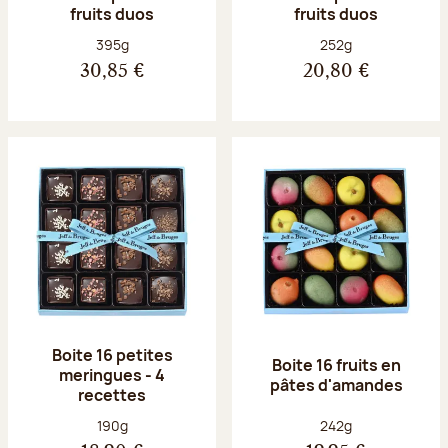
fruits duos
fruits duos
Poids net :
Poids net :
395g
252g
30,85 €
20,80 €
Boite 16 petites
Boite 16 fruits en
meringues - 4
pâtes d'amandes
recettes
Poids net :
Poids net :
190g
242g