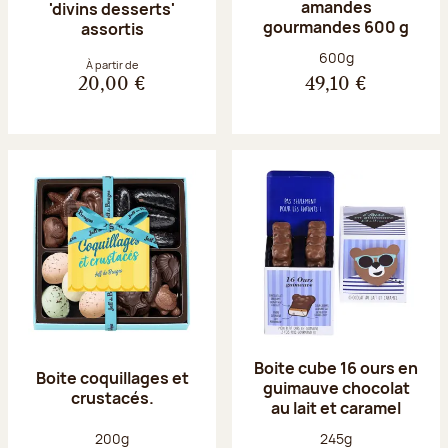
amandes
'divins desserts'
gourmandes 600 g
assortis
Poids net :
600g
À partir de
20,00 €
49,10 €
Boite cube 16 ours en
Boite coquillages et
guimauve chocolat
crustacés.
au lait et caramel
Poids net :
Poids net :
200g
245g