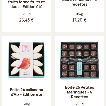
fruits forme fruits et
recettes
duos - Édition été
Poids net :
Poids net :
290g
164g
23,45 €
17,20 €
Boite 25 Petites
Boite 24 calissons
Meringues - 4
d'Aix - Édition été
Recettes
Poids net :
Poids net :
310g
296g