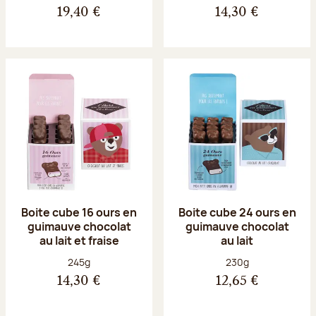
19,40 €
14,30 €
Boite cube 16 ours en
Boite cube 24 ours en
guimauve chocolat
guimauve chocolat
au lait et fraise
au lait
Poids net :
Poids net :
245g
230g
14,30 €
12,65 €