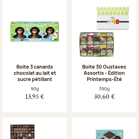
Boite 3 canards
Boite 30 Gustaves
chocolat au lait et
Assortis - Édition
sucre pétillant
Printemps-Été
Poids net :
Poids net :
90g
390g
13,95 €
30,60 €