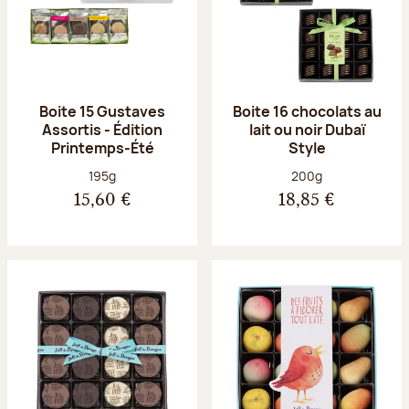
Boite 15 Gustaves
Boite 16 chocolats au
Assortis - Édition
lait ou noir Dubaï
Printemps-Été
Style
Poids net :
Poids net :
195g
200g
15,60 €
18,85 €