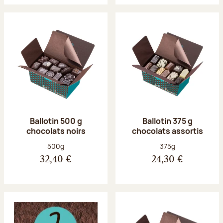
Ballotin 500 g
Ballotin 375 g
chocolats noirs
chocolats assortis
Poids net :
Poids net :
500g
375g
32,40 €
24,30 €