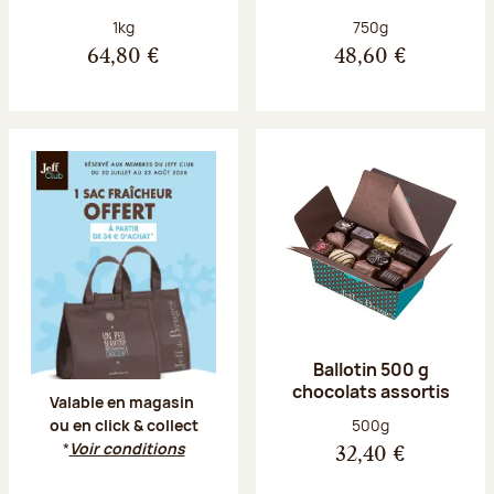
Poids net :
Poids net :
1kg
750g
64,80 €
48,60 €
Offre Jeff Club du 20 juillet au 23 aoû
Ballotin 500 g
chocolats assortis
Valable en magasin
Poids net :
500g
ou en click & collect
*
Voir conditions
32,40 €