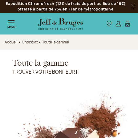
Expédition Chronofresh (12€ de frais de port au lieu de 16€)
Aller à la navigation
offerte à partir de 75€ en France métropolitaine
Fer
Aller au contenu principal
Aller au pied de page
Nos boutiques
S’identifie
Mon p
MENU
Accueil
Chocolat
Toute la gamme
Toute la gamme
TROUVER VOTRE BONHEUR !