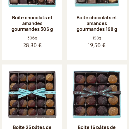
Boite chocolats et
Boite chocolats et
amandes
amandes
gourmandes 306 g
gourmandes 198 g
Poids net :
Poids net :
306g
198g
28,30 €
19,50 €
Boite 25 pâtes de
Boite 16 pâtes de