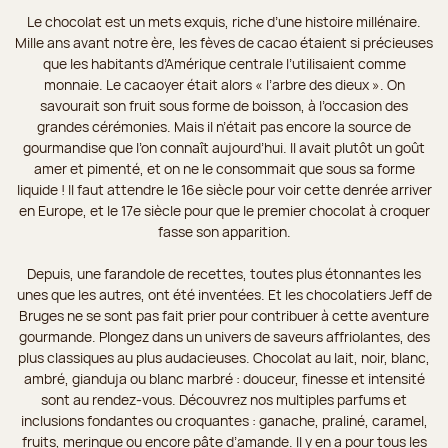
Le chocolat est un mets exquis, riche d’une histoire millénaire.
Mille ans avant notre ère, les fèves de cacao étaient si précieuses
que les habitants d’Amérique centrale l’utilisaient comme
monnaie. Le cacaoyer était alors « l’arbre des dieux ». On
savourait son fruit sous forme de boisson, à l’occasion des
grandes cérémonies. Mais il n’était pas encore la source de
gourmandise que l’on connaît aujourd’hui. Il avait plutôt un goût
amer et pimenté, et on ne le consommait que sous sa forme
liquide ! Il faut attendre le 16e siècle pour voir cette denrée arriver
en Europe, et le 17e siècle pour que le premier chocolat à croquer
fasse son apparition.
Depuis, une farandole de recettes, toutes plus étonnantes les
unes que les autres, ont été inventées. Et les chocolatiers Jeff de
Bruges ne se sont pas fait prier pour contribuer à cette aventure
gourmande. Plongez dans un univers de saveurs affriolantes, des
plus classiques au plus audacieuses. Chocolat au lait, noir, blanc,
ambré, gianduja ou blanc marbré : douceur, finesse et intensité
sont au rendez-vous. Découvrez nos multiples parfums et
inclusions fondantes ou croquantes : ganache, praliné, caramel,
fruits, meringue ou encore pâte d’amande. Il y en a pour tous les