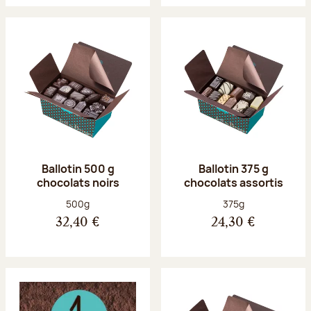
Ballotin 500 g
Ballotin 375 g
chocolats noirs
chocolats assortis
Poids net :
Poids net :
500g
375g
32,40 €
24,30 €