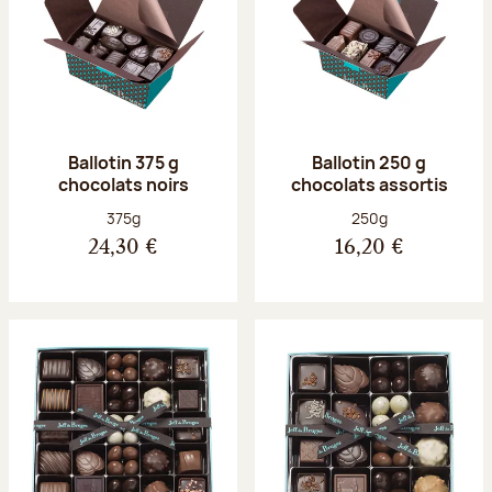
Ballotin 375 g
Ballotin 250 g
chocolats noirs
chocolats assortis
Poids net :
Poids net :
375g
250g
24,30 €
16,20 €