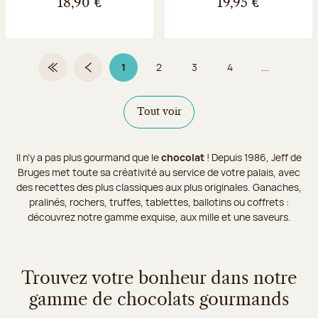
18,90 €
19,95 €
1
2
3
4
...
Première page
Page précédente
Page 1 sur 9
Page
Page
Page
Tout voir
Il n’y a pas plus gourmand que le
chocolat
! Depuis 1986, Jeff de
Bruges met toute sa créativité au service de votre palais, avec
des recettes des plus classiques aux plus originales. Ganaches,
pralinés, rochers, truffes, tablettes, ballotins ou coffrets :
découvrez notre gamme exquise, aux mille et une saveurs.
Trouvez votre bonheur dans notre
gamme de chocolats gourmands