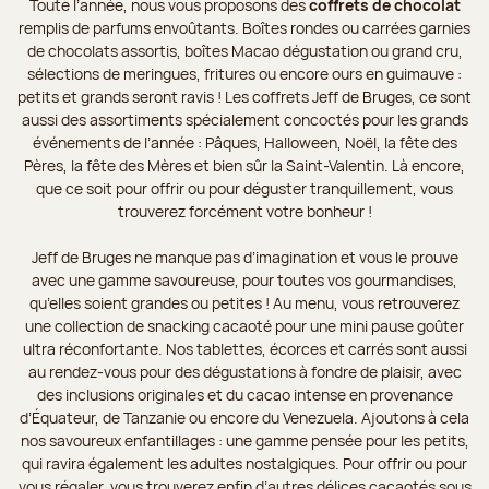
Toute l’année, nous vous proposons des
coffrets de chocolat
remplis de parfums envoûtants. Boîtes rondes ou carrées garnies
de chocolats assortis, boîtes Macao dégustation ou grand cru,
sélections de meringues, fritures ou encore ours en guimauve :
petits et grands seront ravis ! Les coffrets Jeff de Bruges, ce sont
aussi des assortiments spécialement concoctés pour les grands
événements de l’année : Pâques, Halloween, Noël, la fête des
Pères, la fête des Mères et bien sûr la Saint-Valentin. Là encore,
que ce soit pour offrir ou pour déguster tranquillement, vous
trouverez forcément votre bonheur !
Jeff de Bruges ne manque pas d’imagination et vous le prouve
avec une gamme savoureuse, pour toutes vos gourmandises,
qu’elles soient grandes ou petites ! Au menu, vous retrouverez
une collection de snacking cacaoté pour une mini pause goûter
ultra réconfortante. Nos tablettes, écorces et carrés sont aussi
au rendez-vous pour des dégustations à fondre de plaisir, avec
des inclusions originales et du cacao intense en provenance
d’Équateur, de Tanzanie ou encore du Venezuela. Ajoutons à cela
nos savoureux enfantillages : une gamme pensée pour les petits,
qui ravira également les adultes nostalgiques. Pour offrir ou pour
vous régaler, vous trouverez enfin d’autres délices cacaotés sous