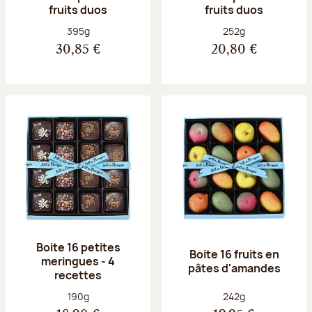
fruits duos
fruits duos
Poids net :
Poids net :
395g
252g
30,85 €
20,80 €
Boite 16 petites
Boite 16 fruits en
meringues - 4
pâtes d'amandes
recettes
Poids net :
Poids net :
190g
242g