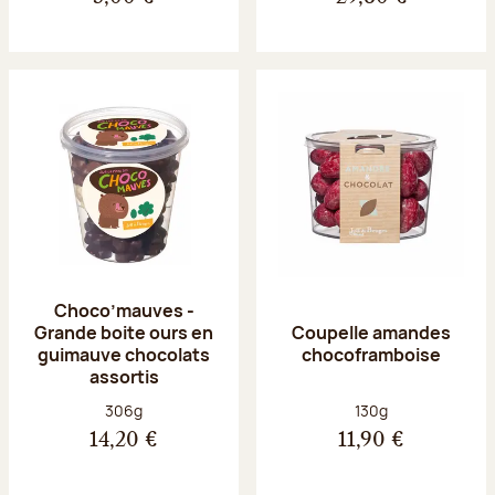
Choco’mauves -
Grande boite ours en
Coupelle amandes
guimauve chocolats
chocoframboise
assortis
Poids net :
Poids net :
306g
130g
14,20 €
11,90 €