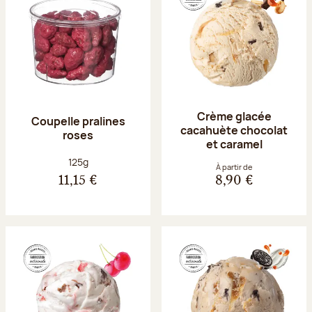
Crème glacée
Coupelle pralines
cacahuète chocolat
roses
et caramel
Poids net :
125g
À partir de
11,15 €
8,90 €