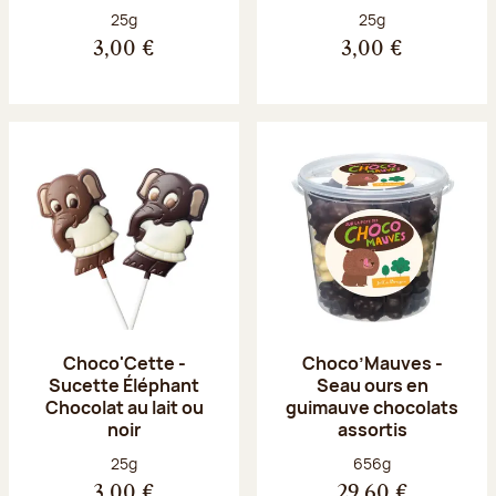
Poids net :
Poids net :
25g
25g
3,00 €
3,00 €
Choco'Cette -
Choco’Mauves -
Sucette Éléphant
Seau ours en
Chocolat au lait ou
guimauve chocolats
noir
assortis
Poids net :
Poids net :
25g
656g
3,00 €
29,60 €