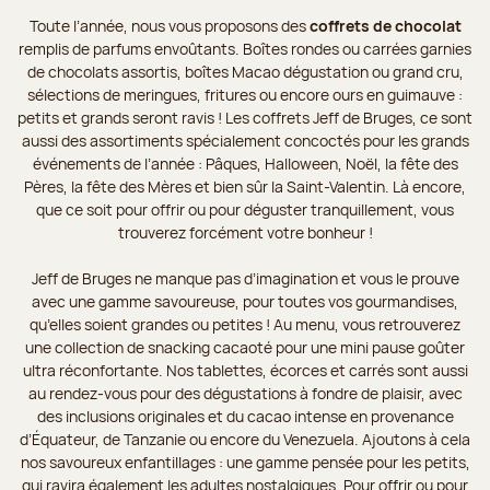
Toute l’année, nous vous proposons des
coffrets de chocolat
remplis de parfums envoûtants. Boîtes rondes ou carrées garnies
de chocolats assortis, boîtes Macao dégustation ou grand cru,
sélections de meringues, fritures ou encore ours en guimauve :
petits et grands seront ravis ! Les coffrets Jeff de Bruges, ce sont
aussi des assortiments spécialement concoctés pour les grands
événements de l’année : Pâques, Halloween, Noël, la fête des
Pères, la fête des Mères et bien sûr la Saint-Valentin. Là encore,
que ce soit pour offrir ou pour déguster tranquillement, vous
trouverez forcément votre bonheur !
Jeff de Bruges ne manque pas d’imagination et vous le prouve
avec une gamme savoureuse, pour toutes vos gourmandises,
qu’elles soient grandes ou petites ! Au menu, vous retrouverez
une collection de snacking cacaoté pour une mini pause goûter
ultra réconfortante. Nos tablettes, écorces et carrés sont aussi
au rendez-vous pour des dégustations à fondre de plaisir, avec
des inclusions originales et du cacao intense en provenance
d’Équateur, de Tanzanie ou encore du Venezuela. Ajoutons à cela
nos savoureux enfantillages : une gamme pensée pour les petits,
qui ravira également les adultes nostalgiques. Pour offrir ou pour