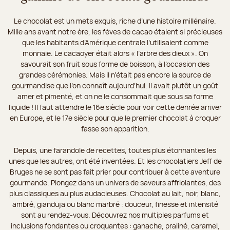
Le chocolat est un mets exquis, riche d’une histoire millénaire.
Mille ans avant notre ère, les fèves de cacao étaient si précieuses
que les habitants d’Amérique centrale l’utilisaient comme
monnaie. Le cacaoyer était alors « l’arbre des dieux ». On
savourait son fruit sous forme de boisson, à l’occasion des
grandes cérémonies. Mais il n’était pas encore la source de
gourmandise que l’on connaît aujourd’hui. Il avait plutôt un goût
amer et pimenté, et on ne le consommait que sous sa forme
liquide ! Il faut attendre le 16e siècle pour voir cette denrée arriver
en Europe, et le 17e siècle pour que le premier chocolat à croquer
fasse son apparition.
Depuis, une farandole de recettes, toutes plus étonnantes les
unes que les autres, ont été inventées. Et les chocolatiers Jeff de
Bruges ne se sont pas fait prier pour contribuer à cette aventure
gourmande. Plongez dans un univers de saveurs affriolantes, des
plus classiques au plus audacieuses. Chocolat au lait, noir, blanc,
ambré, gianduja ou blanc marbré : douceur, finesse et intensité
sont au rendez-vous. Découvrez nos multiples parfums et
inclusions fondantes ou croquantes : ganache, praliné, caramel,