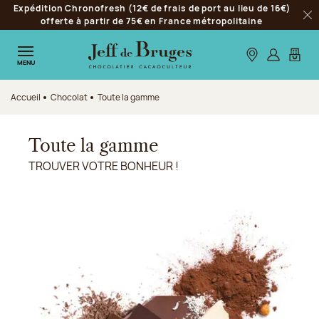
Expédition Chronofresh (12€ de frais de port au lieu de 16€)
Aller à la navigation
offerte à partir de 75€ en France métropolitaine
Fer
Aller au contenu principal
Aller au pied de page
Nos boutiques
S’identifie
Mon p
MENU
Accueil
Chocolat
Toute la gamme
Toute la gamme
TROUVER VOTRE BONHEUR !