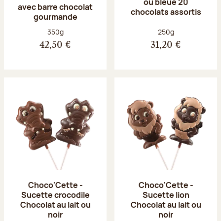
ou bleue 20
avec barre chocolat
chocolats assortis
gourmande
Poids net :
Poids net :
350g
250g
42,50 €
31,20 €
Choco'Cette -
Choco'Cette -
Sucette crocodile
Sucette lion
Chocolat au lait ou
Chocolat au lait ou
noir
noir