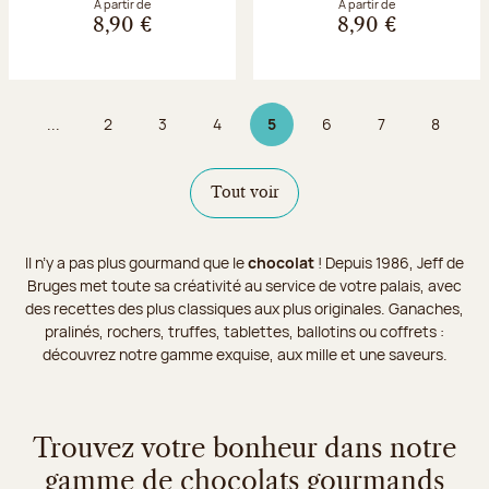
À partir de
À partir de
8,90 €
8,90 €
...
2
3
4
5
6
7
8
Page
Page
Page
Page 5 sur 9
Page
Page
Page
Tout voir
Il n’y a pas plus gourmand que le
chocolat
! Depuis 1986, Jeff de
Bruges met toute sa créativité au service de votre palais, avec
des recettes des plus classiques aux plus originales. Ganaches,
pralinés, rochers, truffes, tablettes, ballotins ou coffrets :
découvrez notre gamme exquise, aux mille et une saveurs.
Trouvez votre bonheur dans notre
gamme de chocolats gourmands