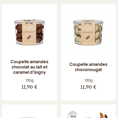
Coupelle amandes
Coupelle amandes
chocolat au lait et
choconougat
caramel d'Isigny
Poids net :
Poids net :
130g
130g
11,90 €
11,90 €