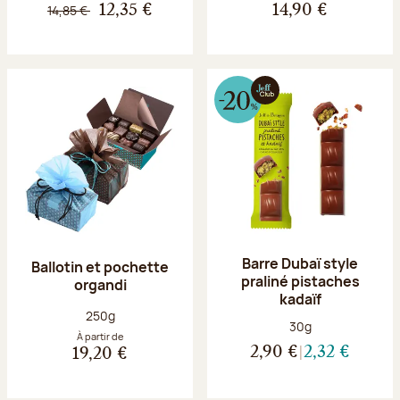
14,85 €
12,35 €
14,90 €
Barre Dubaï style
Ballotin et pochette
praliné pistaches
organdi
kadaïf
Poids net :
250g
Poids net :
30g
À partir de
2,90 €
2,32 €
19,20 €