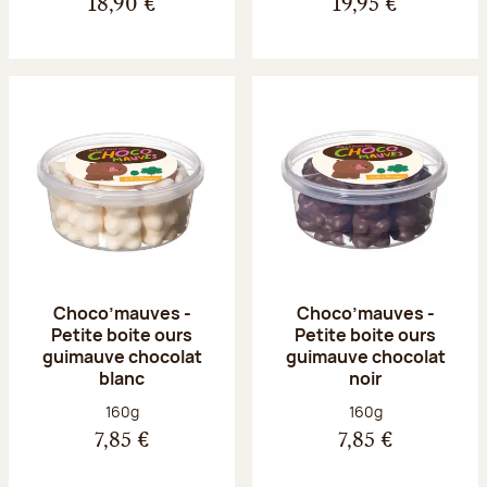
18,90 €
19,95 €
Choco’mauves -
Choco’mauves -
Petite boite ours
Petite boite ours
guimauve chocolat
guimauve chocolat
blanc
noir
Poids net :
Poids net :
160g
160g
7,85 €
7,85 €