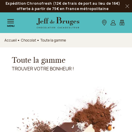
Expédition Chronofresh (12€ de frais de port au lieu de 16€)
Aller à la navigation
offerte à partir de 75€ en France métropolitaine
Fer
Aller au contenu principal
Aller au pied de page
Nos boutiques
S’identifie
Mon p
MENU
Accueil
Chocolat
Toute la gamme
Toute la gamme
TROUVER VOTRE BONHEUR !