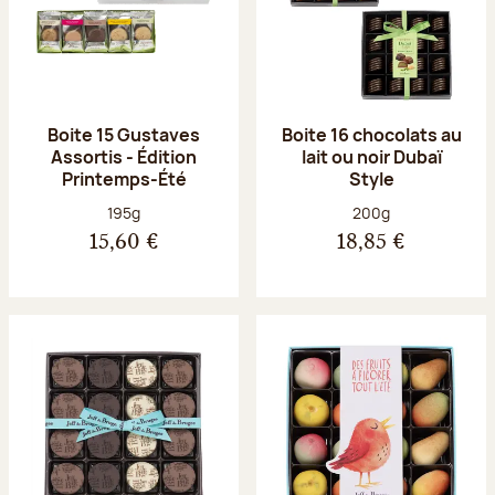
Boite 15 Gustaves
Boite 16 chocolats au
Assortis - Édition
lait ou noir Dubaï
Printemps-Été
Style
Poids net :
Poids net :
195g
200g
15,60 €
18,85 €