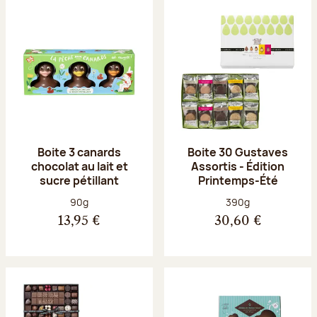
Boite 3 canards
Boite 30 Gustaves
chocolat au lait et
Assortis - Édition
sucre pétillant
Printemps-Été
Poids net :
Poids net :
90g
390g
13,95 €
30,60 €