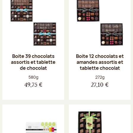
Boite 39 chocolats
Boite 12 chocolats et
assortis et tablette
amandes assortis et
de chocolat
tablette chocolat
Poids net :
Poids net :
580g
272g
49,75 €
27,10 €