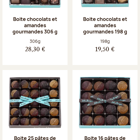
Boite chocolats et
Boite chocolats et
amandes
amandes
gourmandes 306 g
gourmandes 198 g
Poids net :
Poids net :
306g
198g
28,30 €
19,50 €
Boite 25 pâtes de
Boite 16 pâtes de