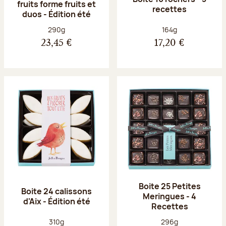
fruits forme fruits et
recettes
duos - Édition été
Poids net :
Poids net :
290g
164g
23,45 €
17,20 €
Boite 25 Petites
Boite 24 calissons
Meringues - 4
d'Aix - Édition été
Recettes
Poids net :
Poids net :
310g
296g