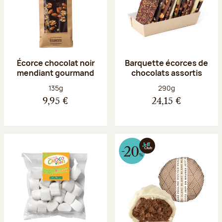
Écorce chocolat noir
Barquette écorces de
mendiant gourmand
chocolats assortis
Poids net :
Poids net :
135g
290g
9,95 €
24,15 €