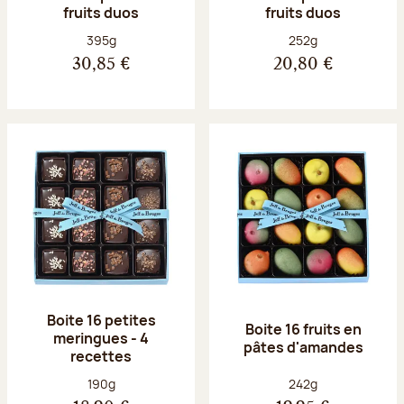
fruits duos
fruits duos
Poids net :
Poids net :
395g
252g
30,85 €
20,80 €
Boite 16 petites
Boite 16 fruits en
meringues - 4
pâtes d'amandes
recettes
Poids net :
Poids net :
190g
242g