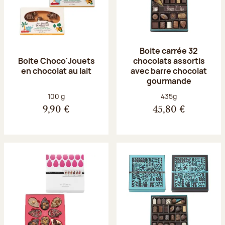
Boite carrée 32
Boite Choco'Jouets
chocolats assortis
en chocolat au lait
avec barre chocolat
gourmande
Poids net :
Poids net :
100 g
435g
9,90 €
45,80 €