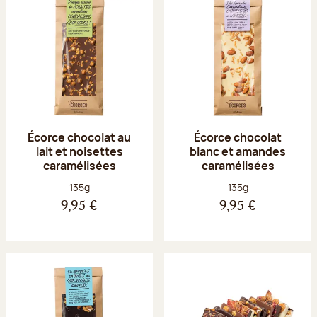
Écorce chocolat au
Écorce chocolat
lait et noisettes
blanc et amandes
caramélisées
caramélisées
Poids net :
Poids net :
135g
135g
9,95 €
9,95 €