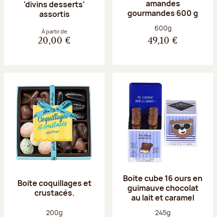
amandes
'divins desserts'
gourmandes 600 g
assortis
Poids net :
600g
À partir de
20,00 €
49,10 €
Boite cube 16 ours en
Boite coquillages et
guimauve chocolat
crustacés.
au lait et caramel
Poids net :
Poids net :
200g
245g