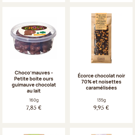
Choco’mauves -
Écorce chocolat noir
Petite boite ours
70% et noisettes
guimauve chocolat
caramélisées
au lait
Poids net :
Poids net :
160g
135g
7,85 €
9,95 €