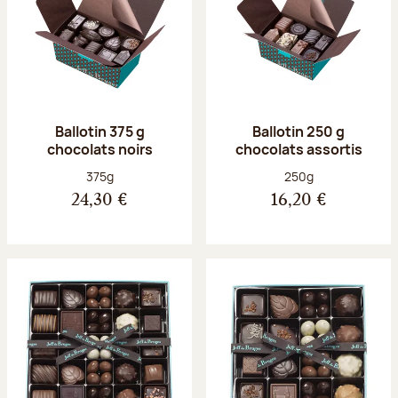
Ballotin 375 g
Ballotin 250 g
chocolats noirs
chocolats assortis
Poids net :
Poids net :
375g
250g
24,30 €
16,20 €