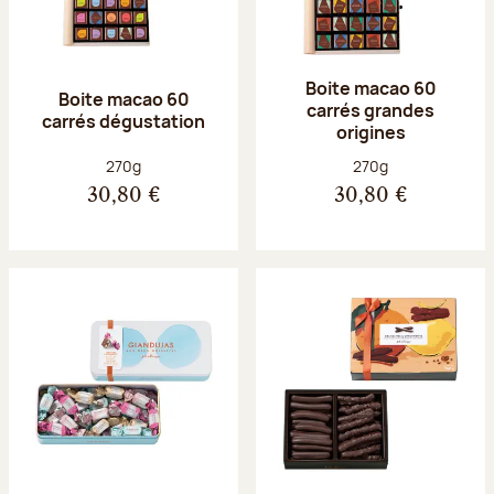
Boite macao 60
Boite macao 60
carrés grandes
carrés dégustation
origines
Poids net :
Poids net :
270g
270g
30,80 €
30,80 €