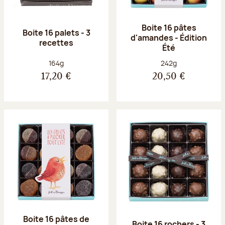
Boite 16 pâtes
Boite 16 palets - 3
d'amandes - Édition
recettes
Été
Poids net :
Poids net :
164g
242g
17,20 €
20,50 €
Boite 16 pâtes de
Boite 16 rochers - 3