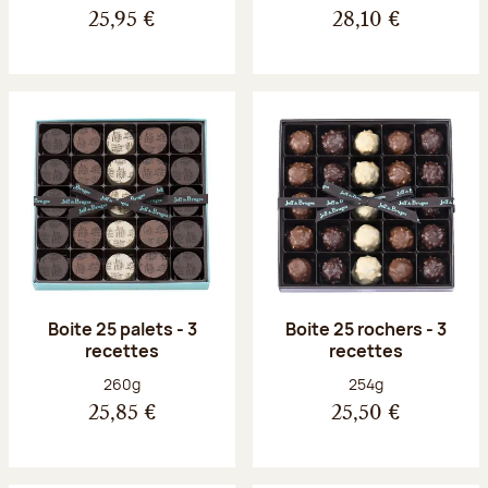
25,95 €
28,10 €
Boite 25 palets - 3
Boite 25 rochers - 3
recettes
recettes
Poids net :
Poids net :
260g
254g
25,85 €
25,50 €