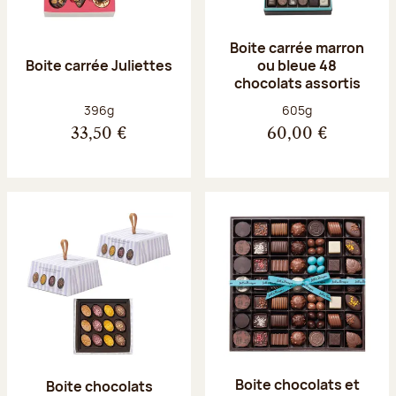
Boite carrée marron
Boite carrée Juliettes
ou bleue 48
chocolats assortis
Poids net :
Poids net :
396g
605g
33,50 €
60,00 €
Boite chocolats et
Boite chocolats