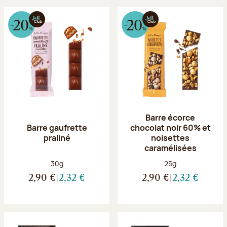
Barre écorce
Barre gaufrette
chocolat noir 60% et
praliné
noisettes
caramélisées
Poids net :
Poids net :
30g
25g
2,90 €
2,32 €
2,90 €
2,32 €