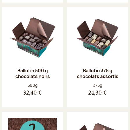
Ballotin 500 g
Ballotin 375 g
chocolats noirs
chocolats assortis
Poids net :
Poids net :
500g
375g
32,40 €
24,30 €