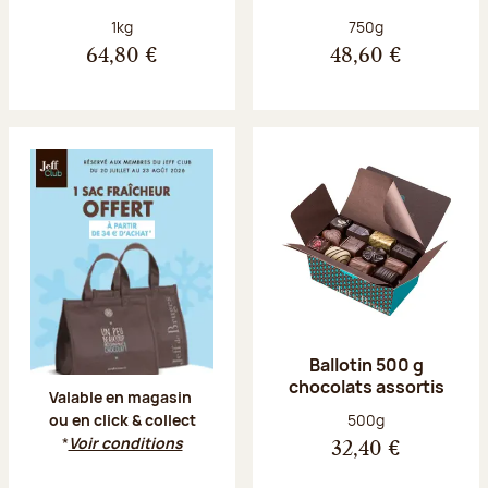
Poids net :
Poids net :
1kg
750g
64,80 €
48,60 €
Offre Jeff Club du 20 juillet au 23 aoû
Ballotin 500 g
chocolats assortis
Valable en magasin
Poids net :
500g
ou en click & collect
*
Voir conditions
32,40 €