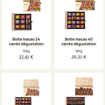
Boite macao 24
Boite macao 40
carrés dégustation
carrés dégustation
Poids net :
Poids net :
108g
180g
12,45 €
20,35 €