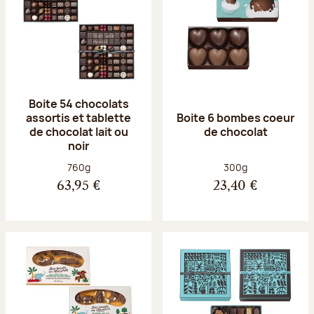
Boite 54 chocolats
assortis et tablette
Boite 6 bombes coeur
de chocolat lait ou
de chocolat
noir
Poids net :
Poids net :
760g
300g
63,95 €
23,40 €