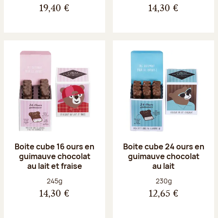
19,40 €
14,30 €
Boite cube 16 ours en
Boite cube 24 ours en
guimauve chocolat
guimauve chocolat
au lait et fraise
au lait
Poids net :
Poids net :
245g
230g
14,30 €
12,65 €