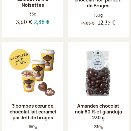
Noisettes
de Bruges
Poids net :
35g
Poids net :
150g
3,60 €
2,88 €
14,85 €
12,35 €
3 bombes cœur de
Amandes chocolat
chocolat lait caramel
noir 60 % et gianduja
par Jeff de bruges
230 g
Poids net :
Poids net :
150g
230g