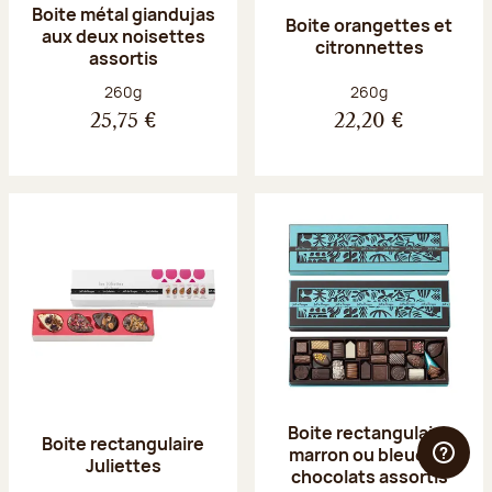
Boite métal giandujas
Boite orangettes et
aux deux noisettes
citronnettes
assortis
Poids net :
Poids net :
260g
260g
25,75 €
22,20 €
Boite rectangulaire
Boite rectangulaire
marron ou bleue 23
Juliettes
chocolats assortis