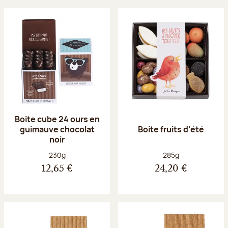
Boite cube 24 ours en
guimauve chocolat
Boite fruits d'été
noir
Poids net :
Poids net :
230g
285g
12,65 €
24,20 €