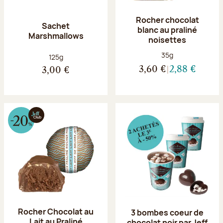
Rocher chocolat
Sachet
blanc au praliné
Marshmallows
noisettes
Poids net :
35g
Poids net :
125g
3,60 €
2,88 €
3,00 €
Rocher Chocolat au
3 bombes coeur de
Lait au Praliné
chocolat noir par Jeff