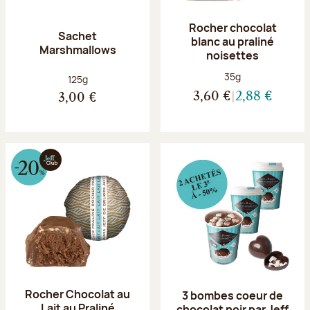
Rocher chocolat
Sachet
blanc au praliné
Marshmallows
noisettes
Poids net :
35g
Poids net :
125g
3,60 €
2,88 €
3,00 €
Rocher Chocolat au
3 bombes coeur de
Lait au Praliné
chocolat noir par Jeff