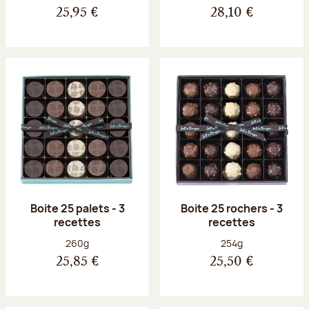
25,95 €
28,10 €
Boite 25 palets - 3
Boite 25 rochers - 3
recettes
recettes
Poids net :
Poids net :
260g
254g
25,85 €
25,50 €