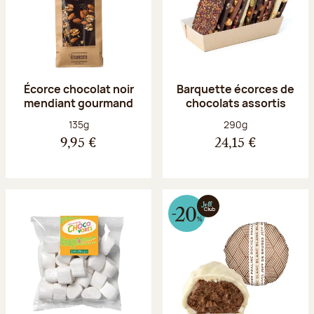
Écorce chocolat noir
Barquette écorces de
mendiant gourmand
chocolats assortis
Poids net :
Poids net :
135g
290g
9,95 €
24,15 €