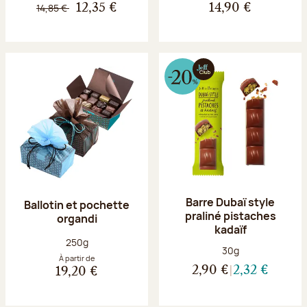
14,85 €
12,35 €
14,90 €
Barre Dubaï style
Ballotin et pochette
praliné pistaches
organdi
kadaïf
Poids net :
250g
Poids net :
30g
À partir de
2,90 €
2,32 €
19,20 €