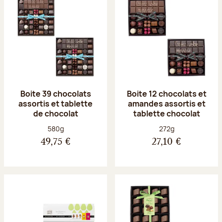
Boite 39 chocolats
Boite 12 chocolats et
assortis et tablette
amandes assortis et
de chocolat
tablette chocolat
Poids net :
Poids net :
580g
272g
49,75 €
27,10 €