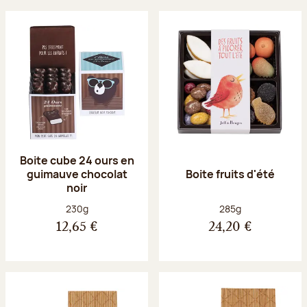
Boite cube 24 ours en
guimauve chocolat
Boite fruits d'été
noir
Poids net :
Poids net :
230g
285g
12,65 €
24,20 €