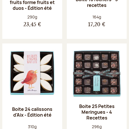
fruits forme fruits et
recettes
duos - Édition été
Poids net :
Poids net :
290g
164g
23,45 €
17,20 €
Boite 25 Petites
Boite 24 calissons
Meringues - 4
d'Aix - Édition été
Recettes
Poids net :
Poids net :
310g
296g