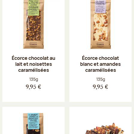
Écorce chocolat au
Écorce chocolat
lait et noisettes
blanc et amandes
caramélisées
caramélisées
Poids net :
Poids net :
135g
135g
9,95 €
9,95 €