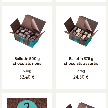
Ballotin 500 g
Ballotin 375 g
chocolats noirs
chocolats assortis
Poids net :
Poids net :
500g
375g
32,40 €
24,30 €