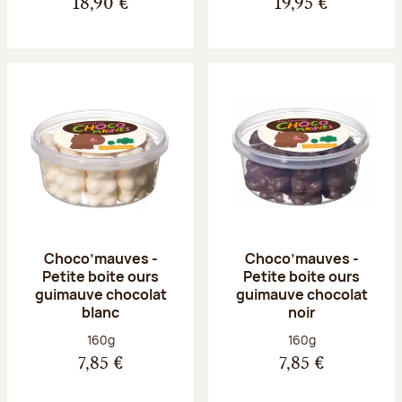
18,90 €
19,95 €
Choco’mauves -
Choco’mauves -
Petite boite ours
Petite boite ours
guimauve chocolat
guimauve chocolat
blanc
noir
Poids net :
Poids net :
160g
160g
7,85 €
7,85 €