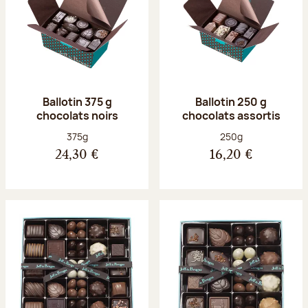
Ballotin 375 g
Ballotin 250 g
chocolats noirs
chocolats assortis
Poids net :
Poids net :
375g
250g
24,30 €
16,20 €