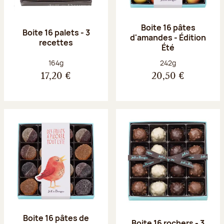
Boite 16 pâtes
Boite 16 palets - 3
d'amandes - Édition
recettes
Été
Poids net :
Poids net :
164g
242g
17,20 €
20,50 €
Boite 16 pâtes de
Boite 16 rochers - 3