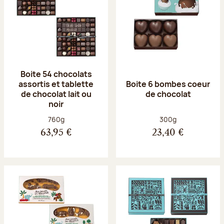
Boite 54 chocolats
assortis et tablette
Boite 6 bombes coeur
de chocolat lait ou
de chocolat
noir
Poids net :
Poids net :
760g
300g
63,95 €
23,40 €