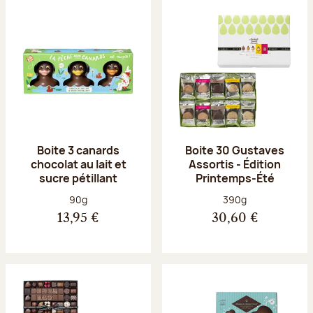
Boite 3 canards
Boite 30 Gustaves
chocolat au lait et
Assortis - Édition
sucre pétillant
Printemps-Été
Poids net :
Poids net :
90g
390g
13,95 €
30,60 €