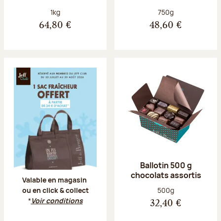
Poids net :
Poids net :
1kg
750g
64,80 €
48,60 €
Offre Jeff Club du 20 juillet au 23 aoû
Ballotin 500 g
chocolats assortis
Valable en magasin
Poids net :
500g
ou en click & collect
*
Voir conditions
32,40 €