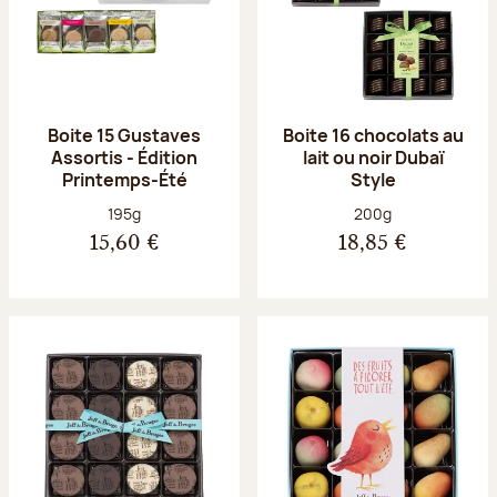
Boite 15 Gustaves
Boite 16 chocolats au
Assortis - Édition
lait ou noir Dubaï
Printemps-Été
Style
Poids net :
Poids net :
195g
200g
15,60 €
18,85 €