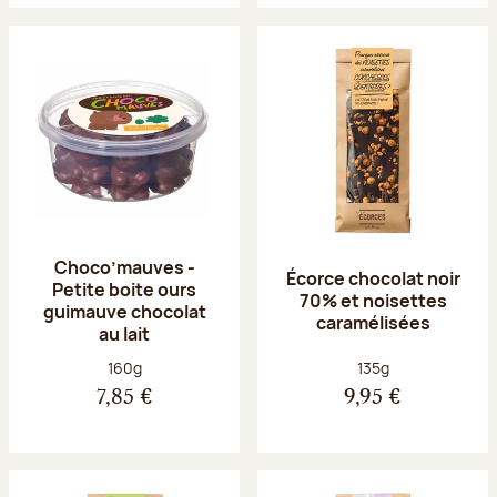
Choco’mauves -
Écorce chocolat noir
Petite boite ours
70% et noisettes
guimauve chocolat
caramélisées
au lait
Poids net :
Poids net :
160g
135g
7,85 €
9,95 €