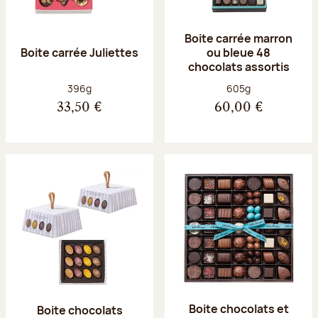
Boite carrée marron
Boite carrée Juliettes
ou bleue 48
chocolats assortis
Poids net :
Poids net :
396g
605g
33,50 €
60,00 €
Boite chocolats et
Boite chocolats