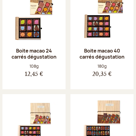
Boite macao 24
Boite macao 40
carrés dégustation
carrés dégustation
Poids net :
Poids net :
108g
180g
12,45 €
20,35 €