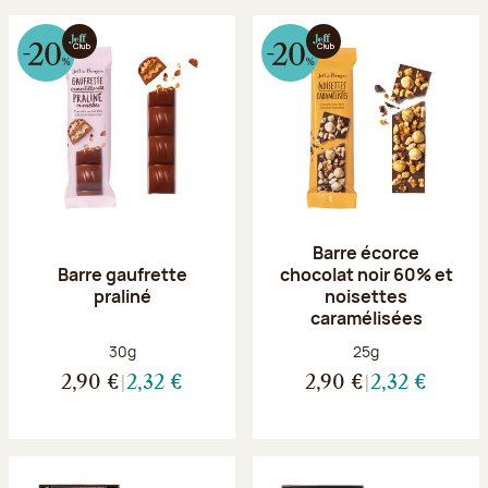
Barre écorce
Barre gaufrette
chocolat noir 60% et
praliné
noisettes
caramélisées
Poids net :
Poids net :
30g
25g
2,90 €
2,32 €
2,90 €
2,32 €