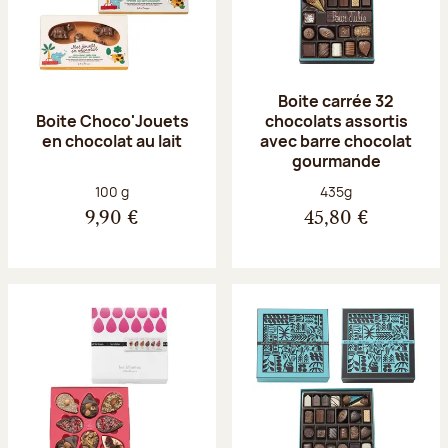
Boite carrée 32
Boite Choco'Jouets
chocolats assortis
en chocolat au lait
avec barre chocolat
gourmande
Poids net :
Poids net :
100 g
435g
9,90 €
45,80 €