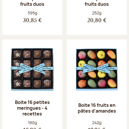
fruits duos
fruits duos
Poids net :
Poids net :
395g
252g
30,85 €
20,80 €
Boite 16 petites
Boite 16 fruits en
meringues - 4
pâtes d'amandes
recettes
Poids net :
Poids net :
190g
242g