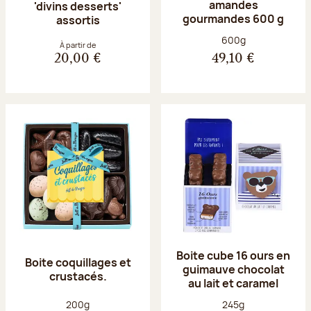
amandes
'divins desserts'
gourmandes 600 g
assortis
Poids net :
600g
À partir de
20,00 €
49,10 €
Boite cube 16 ours en
Boite coquillages et
guimauve chocolat
crustacés.
au lait et caramel
Poids net :
Poids net :
200g
245g