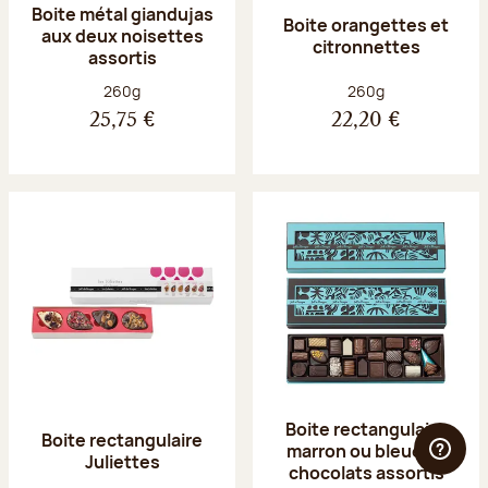
Boite métal giandujas
Boite orangettes et
aux deux noisettes
citronnettes
assortis
Poids net :
Poids net :
260g
260g
25,75 €
22,20 €
Boite rectangulaire
Boite rectangulaire
marron ou bleue 23
Juliettes
chocolats assortis