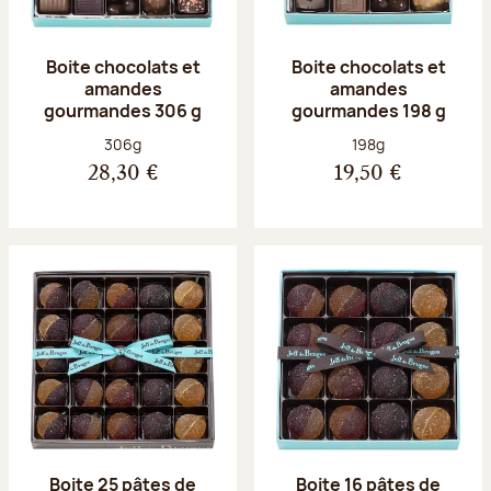
Boite chocolats et
Boite chocolats et
amandes
amandes
gourmandes 306 g
gourmandes 198 g
Poids net :
Poids net :
306g
198g
28,30 €
19,50 €
Boite 25 pâtes de
Boite 16 pâtes de