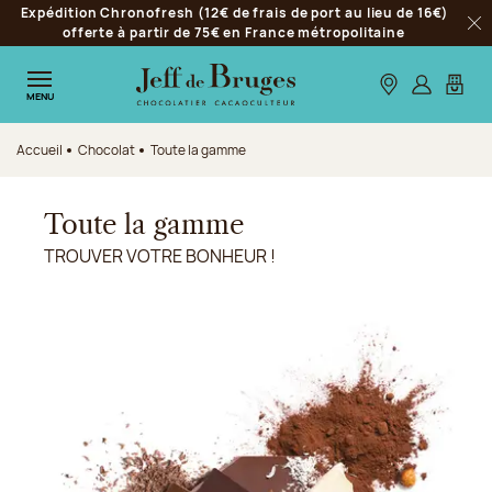
Expédition Chronofresh (12€ de frais de port au lieu de 16€)
Aller à la navigation
offerte à partir de 75€ en France métropolitaine
Fer
Aller au contenu principal
Aller au pied de page
Nos boutiques
S’identifie
Mon p
MENU
Accueil
Chocolat
Toute la gamme
Toute la gamme
TROUVER VOTRE BONHEUR !