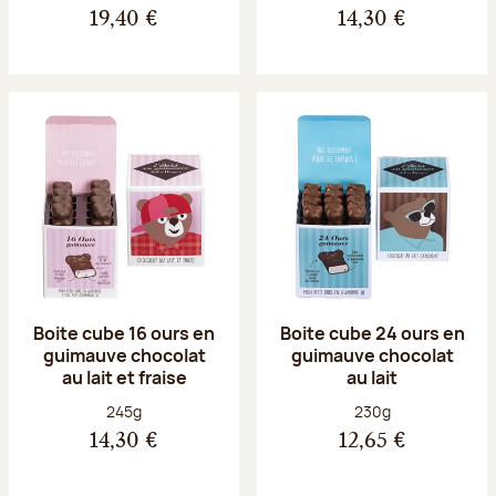
19,40 €
14,30 €
Boite cube 16 ours en
Boite cube 24 ours en
guimauve chocolat
guimauve chocolat
au lait et fraise
au lait
Poids net :
Poids net :
245g
230g
14,30 €
12,65 €