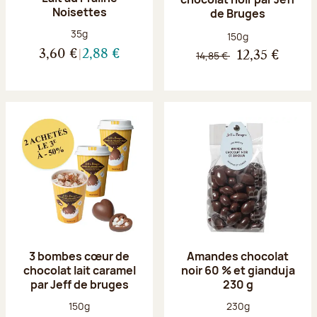
Noisettes
de Bruges
Poids net :
35g
Poids net :
150g
3,60 €
2,88 €
14,85 €
12,35 €
3 bombes cœur de
Amandes chocolat
chocolat lait caramel
noir 60 % et gianduja
par Jeff de bruges
230 g
Poids net :
Poids net :
150g
230g