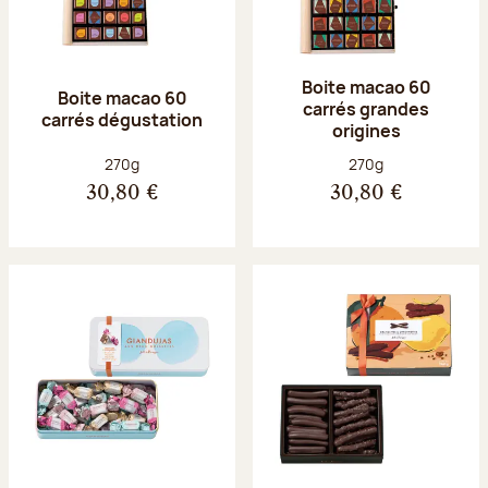
Boite macao 60
Boite macao 60
carrés grandes
carrés dégustation
origines
Poids net :
Poids net :
270g
270g
30,80 €
30,80 €