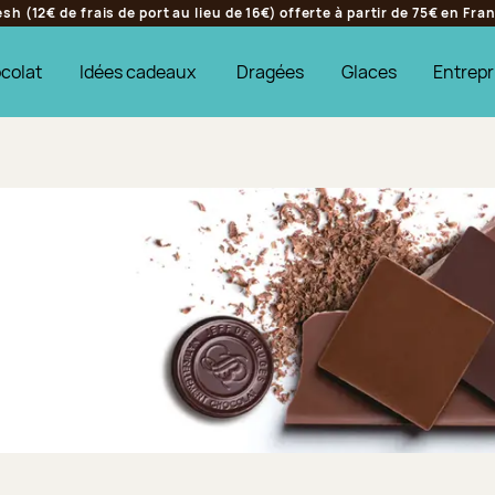
h (12€ de frais de port au lieu de 16€) offerte à partir de 75€ en Fr
colat
Idées cadeaux
Dragées
Glaces
Entrepr