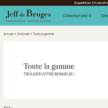
Expédition Chronofres
Aller à la navigation
Aller au contenu principal
Aller au pied de page
Collection été 🌞
Cho
Accueil
Chocolat
Toute la gamme
Toute la gamme
TROUVER VOTRE BONHEUR !