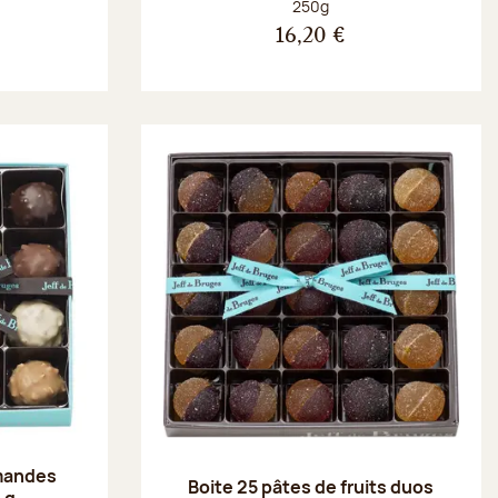
Poids net :
250g
16,20 €
amandes
Boite 25 pâtes de fruits duos
 g