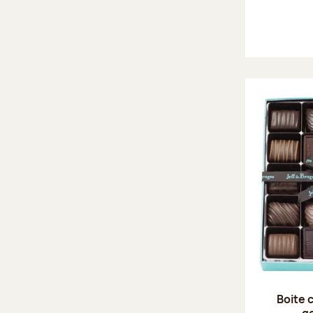
Boite 
g