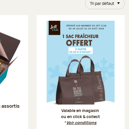
Tri par défaut
Offre Je
s assortis
Valable en magasin
ou en click & collect
*
Voir conditions