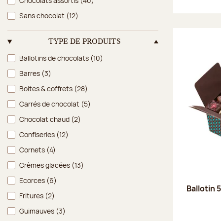
Chocolats assortis
(40)
Sans chocolat
(12)
TYPE DE PRODUITS
Type de produits
Ballotins de chocolats
(10)
Barres
(3)
Boites & coffrets
(28)
Carrés de chocolat
(5)
Chocolat chaud
(2)
Confiseries
(12)
Cornets
(4)
Crèmes glacées
(13)
Ecorces
(6)
Ballotin 
Fritures
(2)
Guimauves
(3)