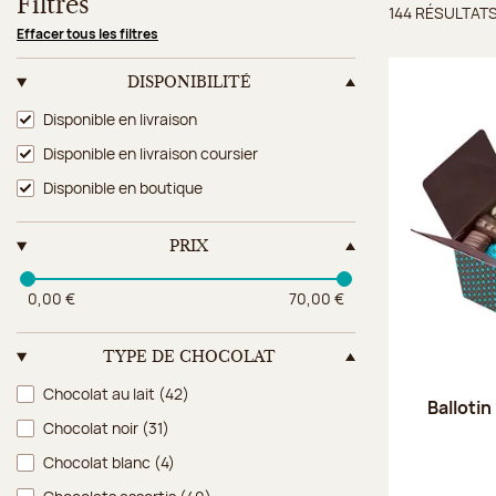
Filtres
144 RÉSULTAT
Résulta
Effacer tous les filtres
DISPONIBILITÉ
Disponibilité
Disponible en livraison
Disponible en livraison coursier
Disponible en boutique
PRIX
0,00 €
70,00 €
TYPE DE CHOCOLAT
Type de chocolat
Chocolat au lait
(42)
Ballotin
Chocolat noir
(31)
Chocolat blanc
(4)