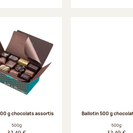
500 g chocolats assortis
Ballotin 500 g chocolat
Poids net :
Poids net :
500g
500g