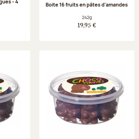
gues - 4
Boite 16 fruits en pâtes d'amandes
Poids net :
242g
19,95 €