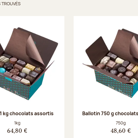
S TROUVÉS
ts trouvés
 1 kg chocolats assortis
Ballotin 750 g chocolat
Poids net :
Poids net :
1kg
750g
64,80 €
48,60 €