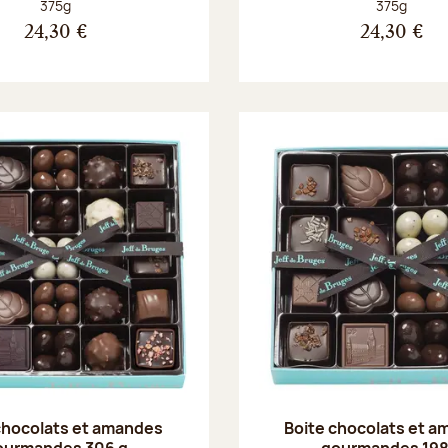
Poids net :
Poids net :
375g
375g
24,30 €
24,30 €
chocolats et amandes
Boite chocolats et 
ourmandes 306 g
gourmandes 198