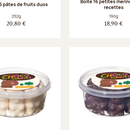
Boite 16 petites merin
6 pâtes de fruits duos
recettes
Poids net :
Poids net :
252g
190g
20,80 €
18,90 €