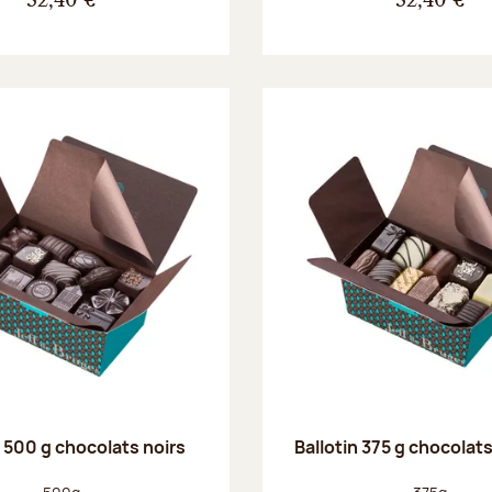
32,40 €
32,40 €
n 500 g chocolats noirs
Ballotin 375 g chocolat
Poids net :
Poids net :