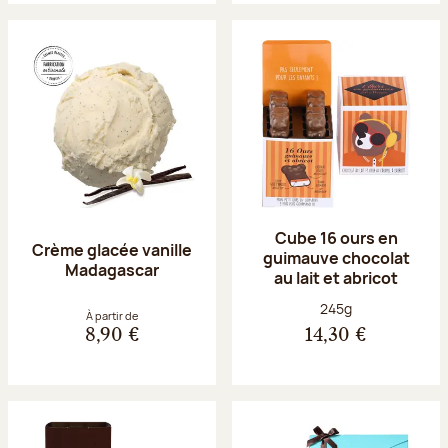
Cube 16 ours en
Crème glacée vanille
guimauve chocolat
Madagascar
au lait et abricot
Poids net :
245g
À partir de
8,90 €
14,30 €