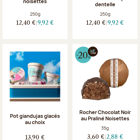
noisettes
dentelle
Poids net :
Poids net :
250g
250g
12,40 €
9,92 €
12,40 €
9,92 €
Rocher Chocolat Noir
Pot giandujas glacés
au Praliné Noisettes
au choix
Poids net :
35g
3,60 €
2,88 €
13,90 €