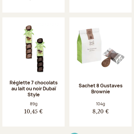
Réglette 7 chocolats
Sachet 8 Gustaves
au lait ou noir Dubaï
Brownie
Style
Poids net :
Poids net :
89g
104g
10,45 €
8,20 €