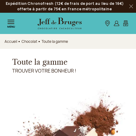
Expédition Chronofresh (12€ de frais de port au lieu de 16€)
Aller à la navigation
offerte à partir de 75€ en France métropolitaine
Fer
Aller au contenu principal
Aller au pied de page
Nos boutiques
S’identifie
Mon p
MENU
Accueil
Chocolat
Toute la gamme
Toute la gamme
TROUVER VOTRE BONHEUR !