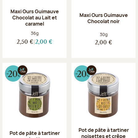
Maxi Ours Guimauve
Maxi Ours Guimauve
Chocolat au Lait et
Chocolat noir
caramel
Poids net :
36g
Poids net :
30g
2,50 €
2,00 €
2,00 €
Pot de pâte à tartiner
Pot de pâte à tartiner
noisettes et crêpe