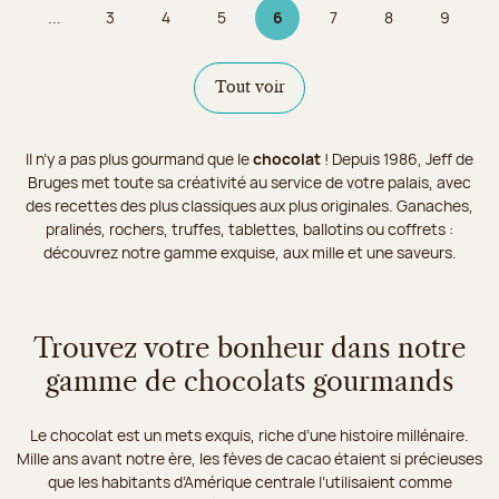
...
3
4
5
6
7
8
9
Page
Page
Page
Page 6 sur 9
Page
Page
Page
Tout voir
Il n’y a pas plus gourmand que le
chocolat
! Depuis 1986, Jeff de
Bruges met toute sa créativité au service de votre palais, avec
des recettes des plus classiques aux plus originales. Ganaches,
pralinés, rochers, truffes, tablettes, ballotins ou coffrets :
découvrez notre gamme exquise, aux mille et une saveurs.
Trouvez votre bonheur dans notre
gamme de chocolats gourmands
Le chocolat est un mets exquis, riche d’une histoire millénaire.
Mille ans avant notre ère, les fèves de cacao étaient si précieuses
que les habitants d’Amérique centrale l’utilisaient comme