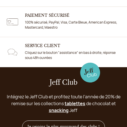
PAIEMENT SÉCURISÉ
100% sécurisé, PayPal, Visa, Carte Bleue, American Express,
Mastercard, Maestro
SERVICE CLIENT
Cliquez sur le bouton "assistance" en bas à droite, réponse
sous 48h ouvrées
Jeff Club
Intégrez le Jeff Club et profitez toute l'année de 20% de
remise sur les collections
tablettes
de chocolat et
snacking
Jeff
Je rejoins le plus gourmand des clubs !