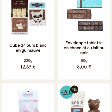
Enveloppe tablette
Cube 24 ours blanc
en chocolat au lait ou
en guimauve
noir
Poids net :
Poids net :
230g
80g
12,65 €
8,00 €