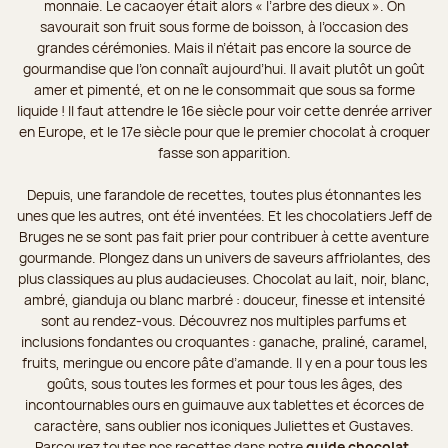
monnaie. Le cacaoyer était alors « l’arbre des dieux ». On
savourait son fruit sous forme de boisson, à l’occasion des
grandes cérémonies. Mais il n’était pas encore la source de
gourmandise que l’on connaît aujourd’hui. Il avait plutôt un goût
amer et pimenté, et on ne le consommait que sous sa forme
liquide ! Il faut attendre le 16e siècle pour voir cette denrée arriver
en Europe, et le 17e siècle pour que le premier chocolat à croquer
fasse son apparition.
Depuis, une farandole de recettes, toutes plus étonnantes les
unes que les autres, ont été inventées. Et les chocolatiers Jeff de
Bruges ne se sont pas fait prier pour contribuer à cette aventure
gourmande. Plongez dans un univers de saveurs affriolantes, des
plus classiques au plus audacieuses. Chocolat au lait, noir, blanc,
ambré, gianduja ou blanc marbré : douceur, finesse et intensité
sont au rendez-vous. Découvrez nos multiples parfums et
inclusions fondantes ou croquantes : ganache, praliné, caramel,
fruits, meringue ou encore pâte d’amande. Il y en a pour tous les
goûts, sous toutes les formes et pour tous les âges, des
incontournables ours en guimauve aux tablettes et écorces de
caractère, sans oublier nos iconiques Juliettes et Gustaves.
Parcourez toutes nos recettes dans notre
guide chocolat
.