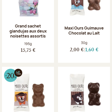
Grand sachet
Maxi Ours Guimauve
giandujas aux deux
Chocolat au Lait
noisettes assortis
Poids net :
30g
Poids net :
195g
2,00 €
1,60 €
15,75 €