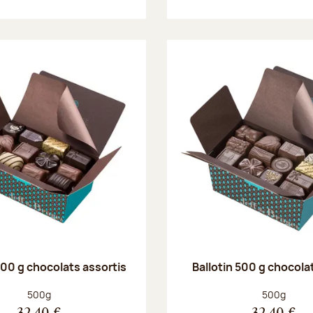
500 g chocolats assortis
Ballotin 500 g chocolat
Poids net :
Poids net :
500g
500g