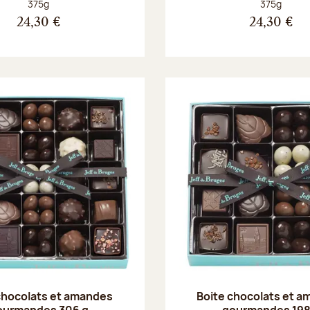
Poids net :
Poids net :
375g
375g
24,30 €
24,30 €
chocolats et amandes
Boite chocolats et 
ourmandes 306 g
gourmandes 198