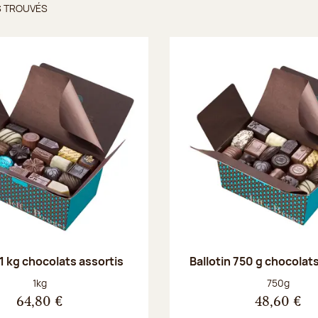
S TROUVÉS
ts trouvés
 1 kg chocolats assortis
Ballotin 750 g chocolat
Poids net :
Poids net :
1kg
750g
64,80 €
48,60 €