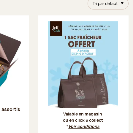
Tri par défaut
Offre Je
s assortis
Valable en magasin
ou en click & collect
*
Voir conditions