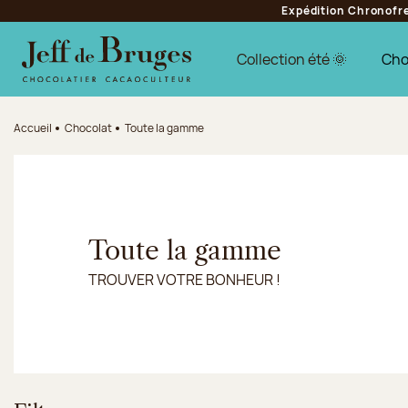
Expédition Chronofres
Aller à la navigation
Aller au contenu principal
Aller au pied de page
Collection été 🌞
Cho
Accueil
Chocolat
Toute la gamme
Toute la gamme
TROUVER VOTRE BONHEUR !