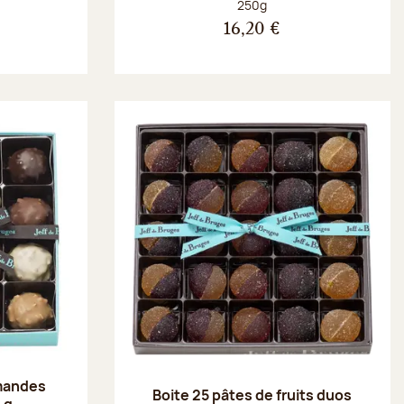
Poids net :
250g
16,20 €
amandes
Boite 25 pâtes de fruits duos
 g