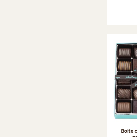
Boite 
g