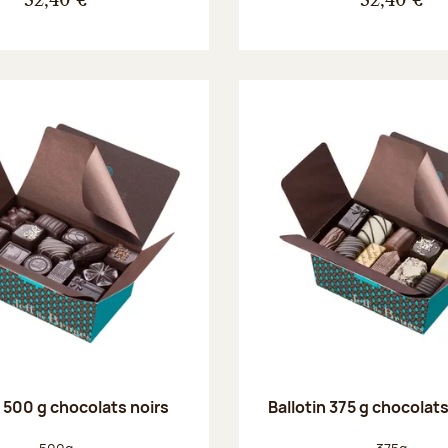
32,40 €
32,40 €
n 500 g chocolats noirs
Ballotin 375 g chocolat
Poids net :
Poids net :