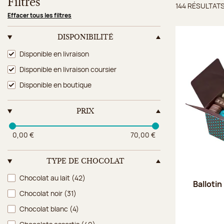
Filtres
144 RÉSULTAT
Résulta
Effacer tous les filtres
DISPONIBILITÉ
Disponibilité
Disponible en livraison
Disponible en livraison coursier
Disponible en boutique
PRIX
0,00 €
70,00 €
TYPE DE CHOCOLAT
Type de chocolat
Chocolat au lait
(42)
Ballotin
Chocolat noir
(31)
Chocolat blanc
(4)