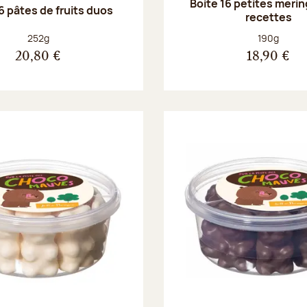
Boite 16 petites merin
6 pâtes de fruits duos
recettes
Poids net :
Poids net :
252g
190g
20,80 €
18,90 €