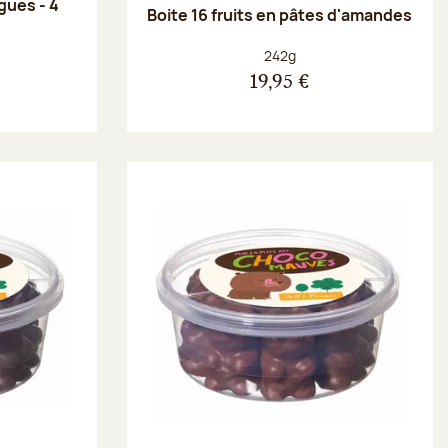
gues - 4
Boite 16 fruits en pâtes d'amandes
Poids net :
242g
19,95 €