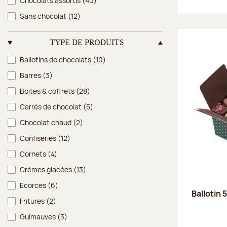
Chocolats assortis
(40)
Sans chocolat
(12)
TYPE DE PRODUITS
Type de produits
Ballotins de chocolats
(10)
Barres
(3)
Boites & coffrets
(28)
Carrés de chocolat
(5)
Chocolat chaud
(2)
Confiseries
(12)
Cornets
(4)
Crèmes glacées
(13)
Ecorces
(6)
Ballotin 
Fritures
(2)
Guimauves
(3)