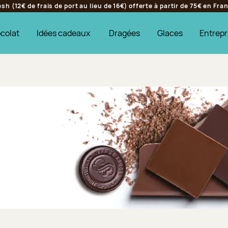
h (12€ de frais de port au lieu de 16€) offerte à partir de 75€ en Fr
colat
Idées cadeaux
Dragées
Glaces
Entrepr