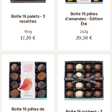
Boite 16 pâtes
Boite 16 palets - 3
d'amandes - Édition
recettes
Été
Poids net :
Poids net :
164g
242g
17,20 €
20,50 €
Boite 16 pâtes de
Boite 16 rochers - 3