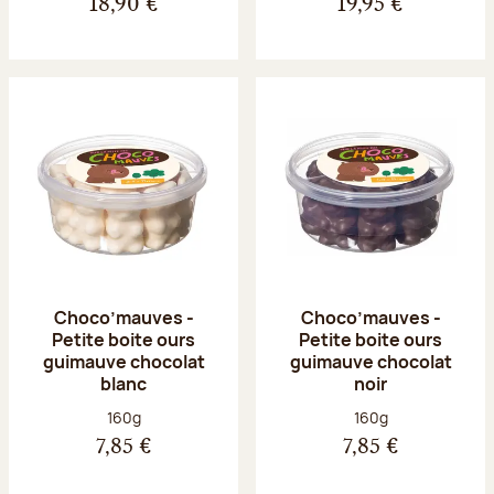
18,90 €
19,95 €
Choco’mauves -
Choco’mauves -
Petite boite ours
Petite boite ours
guimauve chocolat
guimauve chocolat
blanc
noir
Poids net :
Poids net :
160g
160g
7,85 €
7,85 €