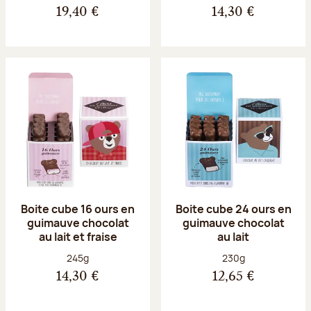
19,40 €
14,30 €
Boite cube 16 ours en
Boite cube 24 ours en
guimauve chocolat
guimauve chocolat
au lait et fraise
au lait
Poids net :
Poids net :
245g
230g
14,30 €
12,65 €