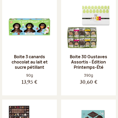
Boite 3 canards
Boite 30 Gustaves
chocolat au lait et
Assortis - Édition
sucre pétillant
Printemps-Été
Poids net :
Poids net :
90g
390g
13,95 €
30,60 €