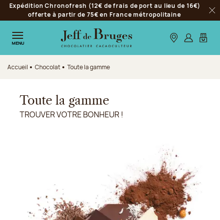
Expédition Chronofresh (12€ de frais de port au lieu de 16€)
Aller à la navigation
offerte à partir de 75€ en France métropolitaine
Fer
Aller au contenu principal
Aller au pied de page
Nos boutiques
S’identifie
Mon p
MENU
Accueil
Chocolat
Toute la gamme
Toute la gamme
TROUVER VOTRE BONHEUR !