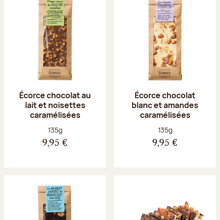
Écorce chocolat au
Écorce chocolat
lait et noisettes
blanc et amandes
caramélisées
caramélisées
Poids net :
Poids net :
135g
135g
9,95 €
9,95 €