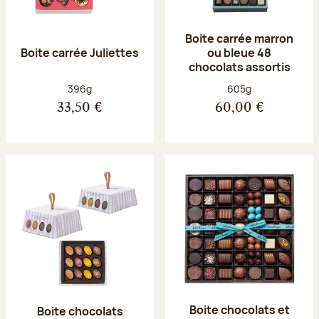
Boite carrée marron
Boite carrée Juliettes
ou bleue 48
chocolats assortis
Poids net :
Poids net :
396g
605g
33,50 €
60,00 €
Boite chocolats et
Boite chocolats