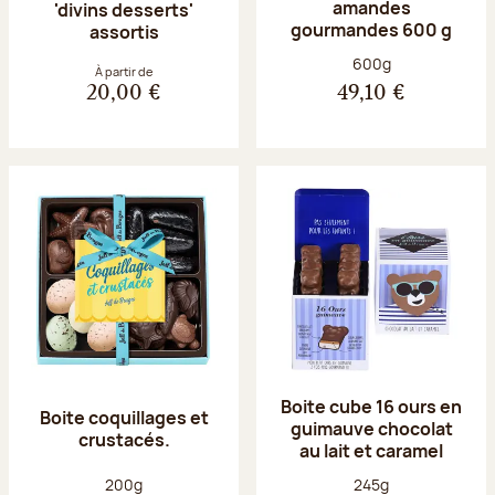
amandes
'divins desserts'
gourmandes 600 g
assortis
Poids net :
600g
À partir de
20,00 €
49,10 €
Boite cube 16 ours en
Boite coquillages et
guimauve chocolat
crustacés.
au lait et caramel
Poids net :
Poids net :
200g
245g