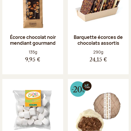
Écorce chocolat noir
Barquette écorces de
mendiant gourmand
chocolats assortis
Poids net :
Poids net :
135g
290g
9,95 €
24,15 €