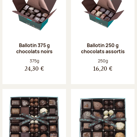
Ballotin 375 g
Ballotin 250 g
chocolats noirs
chocolats assortis
Poids net :
Poids net :
375g
250g
24,30 €
16,20 €