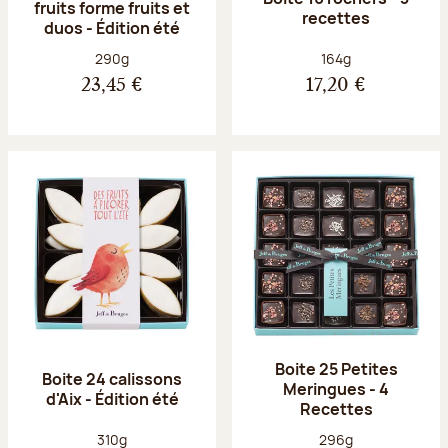
fruits forme fruits et
recettes
duos - Édition été
Poids net :
Poids net :
290g
164g
23,45 €
17,20 €
Boite 25 Petites
Boite 24 calissons
Meringues - 4
d'Aix - Édition été
Recettes
Poids net :
Poids net :
310g
296g