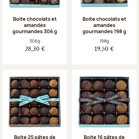
Boite chocolats et
Boite chocolats et
amandes
amandes
gourmandes 306 g
gourmandes 198 g
Poids net :
Poids net :
306g
198g
28,30 €
19,50 €
Boite 25 pâtes de
Boite 16 pâtes de