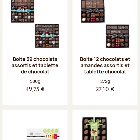
Boite 39 chocolats
Boite 12 chocolats et
assortis et tablette
amandes assortis et
de chocolat
tablette chocolat
Poids net :
Poids net :
580g
272g
49,75 €
27,10 €