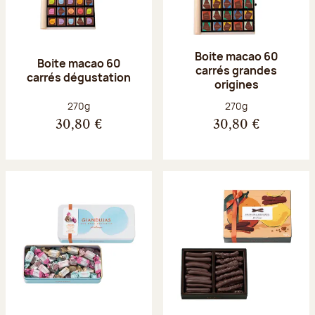
Boite macao 60
Boite macao 60
carrés grandes
carrés dégustation
origines
Poids net :
Poids net :
270g
270g
30,80 €
30,80 €