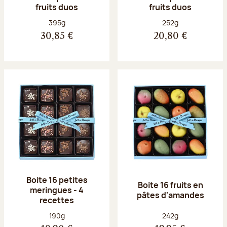
fruits duos
fruits duos
Poids net :
Poids net :
395g
252g
30,85 €
20,80 €
Boite 16 petites
Boite 16 fruits en
meringues - 4
pâtes d'amandes
recettes
Poids net :
Poids net :
190g
242g