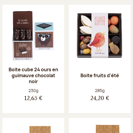
Boite cube 24 ours en
guimauve chocolat
Boite fruits d'été
noir
Poids net :
Poids net :
230g
285g
12,65 €
24,20 €