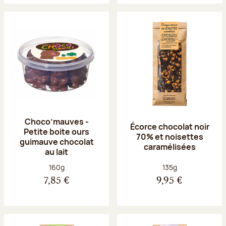
Choco’mauves -
Écorce chocolat noir
Petite boite ours
70% et noisettes
guimauve chocolat
caramélisées
au lait
Poids net :
Poids net :
160g
135g
7,85 €
9,95 €