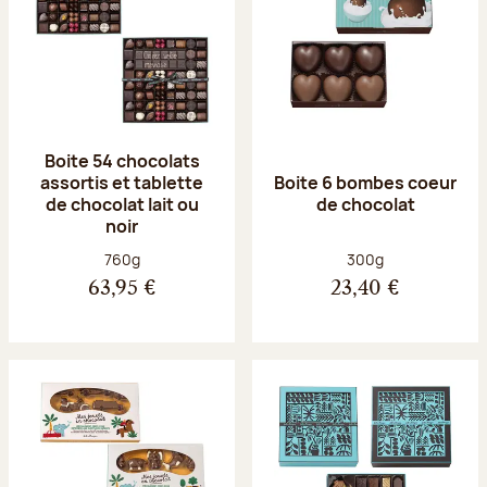
Boite 54 chocolats
assortis et tablette
Boite 6 bombes coeur
de chocolat lait ou
de chocolat
noir
Poids net :
Poids net :
760g
300g
63,95 €
23,40 €