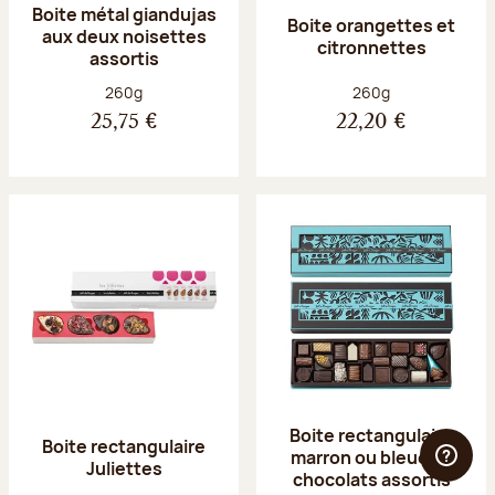
Boite métal giandujas
Boite orangettes et
aux deux noisettes
citronnettes
assortis
Poids net :
Poids net :
260g
260g
25,75 €
22,20 €
Boite rectangulaire
Boite rectangulaire
marron ou bleue 23
Juliettes
chocolats assortis