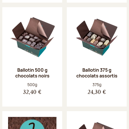
Ballotin 500 g
Ballotin 375 g
chocolats noirs
chocolats assortis
Poids net :
Poids net :
500g
375g
32,40 €
24,30 €