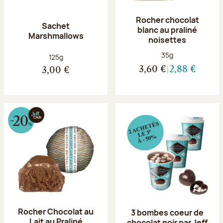
Rocher chocolat
Sachet
blanc au praliné
Marshmallows
noisettes
Poids net :
35g
Poids net :
125g
3,60 €
2,88 €
3,00 €
Rocher Chocolat au
3 bombes coeur de
Lait au Praliné
chocolat noir par Jeff