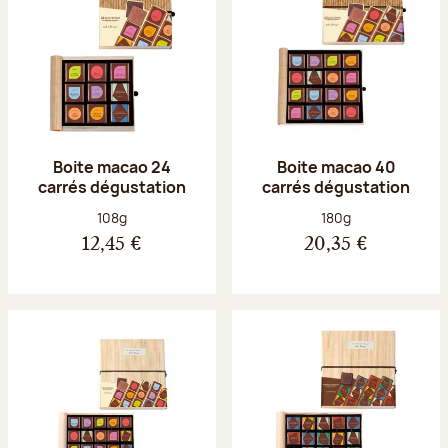
Boite macao 24
Boite macao 40
carrés dégustation
carrés dégustation
Poids net :
Poids net :
108g
180g
12,45 €
20,35 €