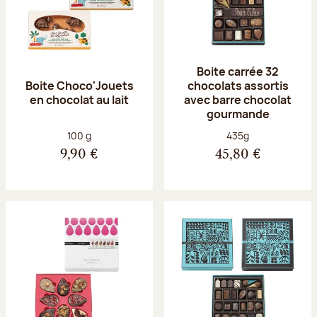
Boite carrée 32
Boite Choco'Jouets
chocolats assortis
en chocolat au lait
avec barre chocolat
gourmande
Poids net :
Poids net :
100 g
435g
9,90 €
45,80 €