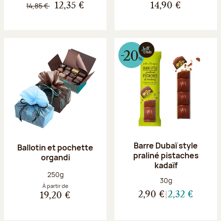
14,85 €
12,35 €
14,90 €
Barre Dubaï style
Ballotin et pochette
praliné pistaches
organdi
kadaïf
Poids net :
250g
Poids net :
30g
À partir de
2,90 €
2,32 €
19,20 €