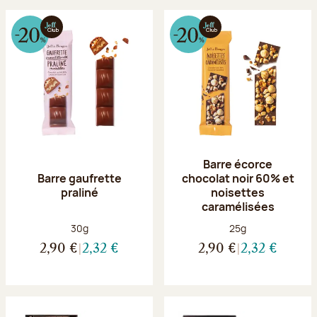
Barre écorce
Barre gaufrette
chocolat noir 60% et
praliné
noisettes
caramélisées
Poids net :
Poids net :
30g
25g
2,90 €
2,32 €
2,90 €
2,32 €