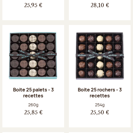
25,95 €
28,10 €
Boite 25 palets - 3
Boite 25 rochers - 3
recettes
recettes
Poids net :
Poids net :
260g
254g
25,85 €
25,50 €