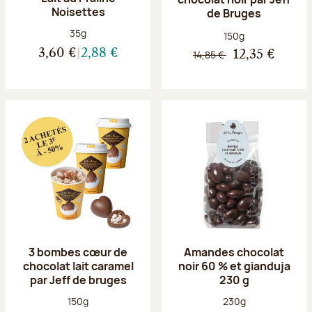
Noisettes
de Bruges
Poids net :
35g
Poids net :
150g
3,60 €
2,88 €
14,85 €
12,35 €
3 bombes cœur de
Amandes chocolat
chocolat lait caramel
noir 60 % et gianduja
par Jeff de bruges
230 g
Poids net :
Poids net :
150g
230g