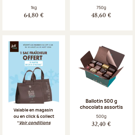
Poids net :
Poids net :
1kg
750g
64,80 €
48,60 €
Offre Jeff Club du 20 juillet au 23 aoû
Ballotin 500 g
chocolats assortis
Valable en magasin
Poids net :
500g
ou en click & collect
*
Voir conditions
32,40 €