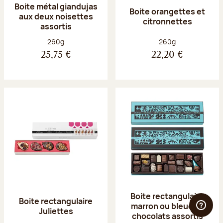
Boite métal giandujas
Boite orangettes et
aux deux noisettes
citronnettes
assortis
Poids net :
Poids net :
260g
260g
25,75 €
22,20 €
Boite rectangulaire
Boite rectangulaire
marron ou bleue 23
Juliettes
chocolats assortis