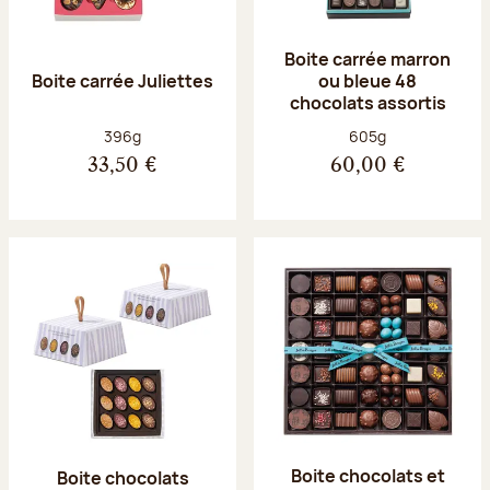
Boite carrée marron
Boite carrée Juliettes
ou bleue 48
chocolats assortis
Poids net :
Poids net :
396g
605g
33,50 €
60,00 €
Boite chocolats et
Boite chocolats