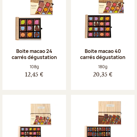
Boite macao 24
Boite macao 40
carrés dégustation
carrés dégustation
Poids net :
Poids net :
108g
180g
12,45 €
20,35 €