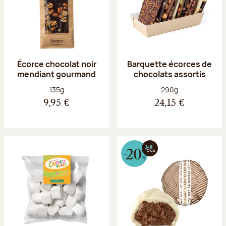
Écorce chocolat noir
Barquette écorces de
mendiant gourmand
chocolats assortis
Poids net :
Poids net :
135g
290g
9,95 €
24,15 €