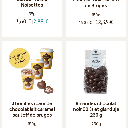
Noisettes
de Bruges
Poids net :
35g
Poids net :
150g
3,60 €
2,88 €
14,85 €
12,35 €
3 bombes cœur de
Amandes chocolat
chocolat lait caramel
noir 60 % et gianduja
par Jeff de bruges
230 g
Poids net :
Poids net :
150g
230g