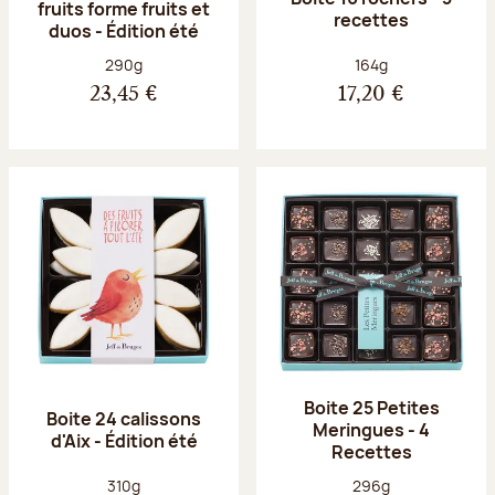
fruits forme fruits et
recettes
duos - Édition été
Poids net :
Poids net :
290g
164g
23,45 €
17,20 €
Boite 25 Petites
Boite 24 calissons
Meringues - 4
d'Aix - Édition été
Recettes
Poids net :
Poids net :
310g
296g