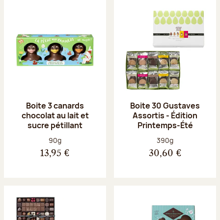
Boite 3 canards
Boite 30 Gustaves
chocolat au lait et
Assortis - Édition
sucre pétillant
Printemps-Été
Poids net :
Poids net :
90g
390g
13,95 €
30,60 €