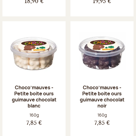
18,90 €
19,95 €
Choco’mauves -
Choco’mauves -
Petite boite ours
Petite boite ours
guimauve chocolat
guimauve chocolat
blanc
noir
Poids net :
Poids net :
160g
160g
7,85 €
7,85 €