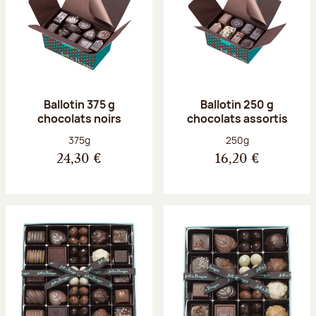
Ballotin 375 g
Ballotin 250 g
chocolats noirs
chocolats assortis
Poids net :
Poids net :
375g
250g
24,30 €
16,20 €