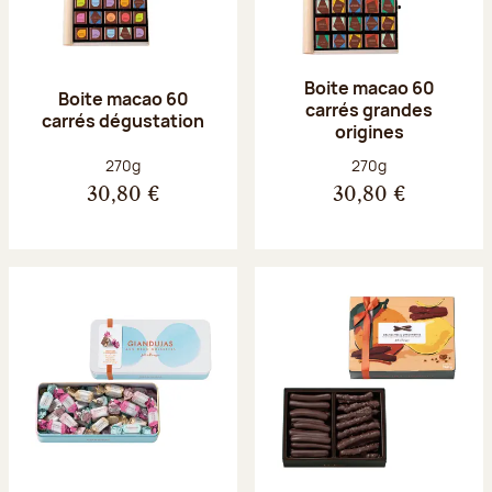
Boite macao 60
Boite macao 60
carrés grandes
carrés dégustation
origines
Poids net :
Poids net :
270g
270g
30,80 €
30,80 €