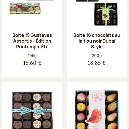
Boite 15 Gustaves
Boite 16 chocolats au
Assortis - Édition
lait ou noir Dubaï
Printemps-Été
Style
Poids net :
Poids net :
195g
200g
15,60 €
18,85 €