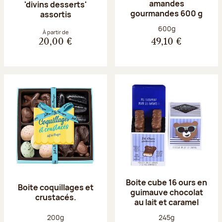
amandes
'divins desserts'
gourmandes 600 g
assortis
Poids net :
600g
À partir de
20,00 €
49,10 €
Boite cube 16 ours en
Boite coquillages et
guimauve chocolat
crustacés.
au lait et caramel
Poids net :
Poids net :
200g
245g