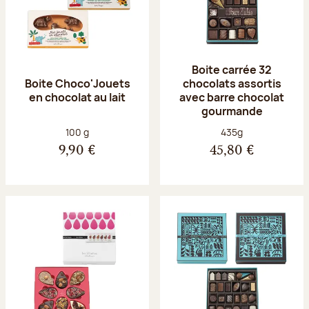
Boite carrée 32
Boite Choco'Jouets
chocolats assortis
en chocolat au lait
avec barre chocolat
gourmande
Poids net :
Poids net :
100 g
435g
9,90 €
45,80 €