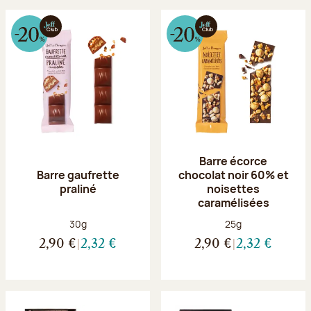
Barre écorce
Barre gaufrette
chocolat noir 60% et
praliné
noisettes
caramélisées
Poids net :
Poids net :
30g
25g
2,90 €
2,32 €
2,90 €
2,32 €