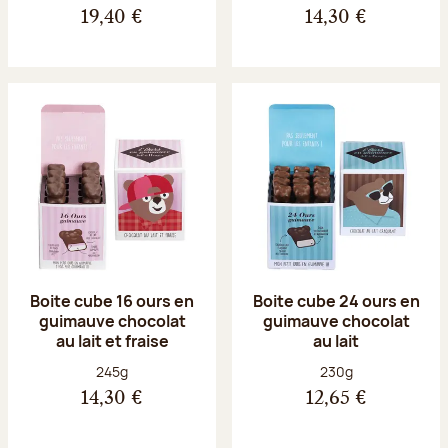
19,40 €
14,30 €
Boite cube 16 ours en
Boite cube 24 ours en
guimauve chocolat
guimauve chocolat
au lait et fraise
au lait
Poids net :
Poids net :
245g
230g
14,30 €
12,65 €