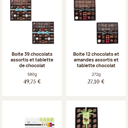
Boite 39 chocolats
Boite 12 chocolats et
assortis et tablette
amandes assortis et
de chocolat
tablette chocolat
Poids net :
Poids net :
580g
272g
49,75 €
27,10 €