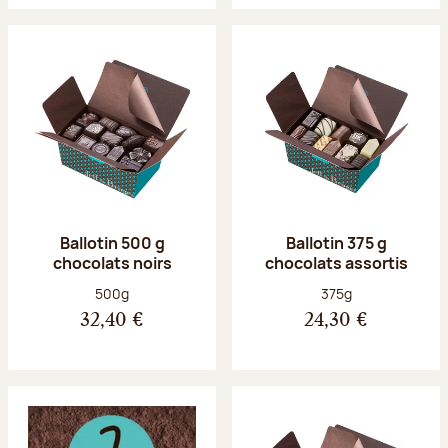
Ballotin 500 g
Ballotin 375 g
chocolats noirs
chocolats assortis
Poids net :
Poids net :
500g
375g
32,40 €
24,30 €