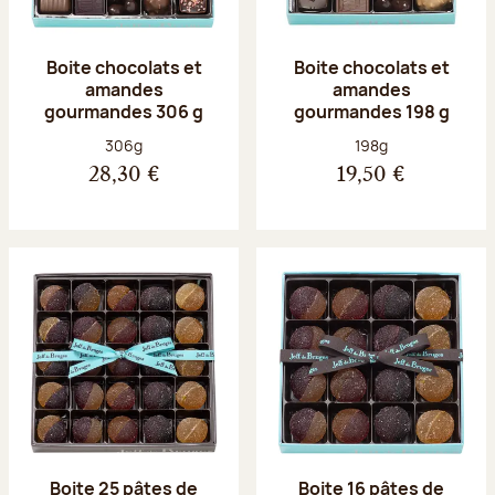
Boite chocolats et
Boite chocolats et
amandes
amandes
gourmandes 306 g
gourmandes 198 g
Poids net :
Poids net :
306g
198g
28,30 €
19,50 €
Boite 25 pâtes de
Boite 16 pâtes de