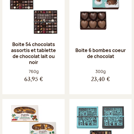
Boite 54 chocolats
assortis et tablette
Boite 6 bombes coeur
de chocolat lait ou
de chocolat
noir
Poids net :
Poids net :
760g
300g
63,95 €
23,40 €