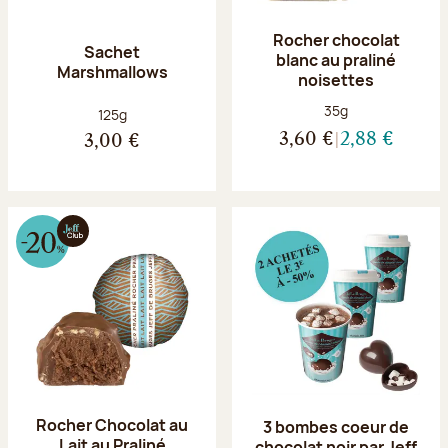
Rocher chocolat
Sachet
blanc au praliné
Marshmallows
noisettes
Poids net :
35g
Poids net :
125g
3,60 €
2,88 €
3,00 €
Rocher Chocolat au
3 bombes coeur de
Lait au Praliné
chocolat noir par Jeff