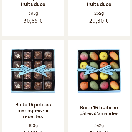
fruits duos
fruits duos
Poids net :
Poids net :
395g
252g
30,85 €
20,80 €
Boite 16 petites
Boite 16 fruits en
meringues - 4
pâtes d'amandes
recettes
Poids net :
Poids net :
190g
242g