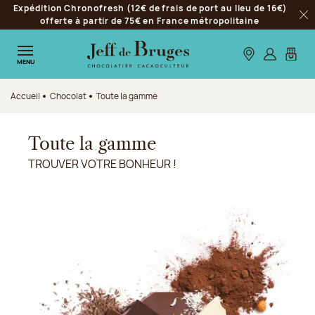
Expédition Chronofresh (12€ de frais de port au lieu de 16€)
Aller à la navigation
offerte à partir de 75€ en France métropolitaine
Fer
Aller au contenu principal
Aller au pied de page
Nos boutiques
S’identifie
Mon p
MENU
Accueil
Chocolat
Toute la gamme
Toute la gamme
TROUVER VOTRE BONHEUR !