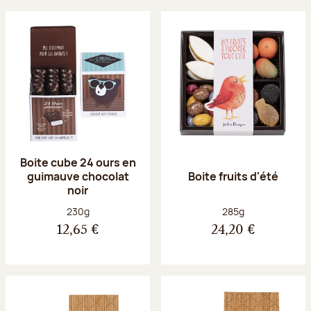
Boite cube 24 ours en
guimauve chocolat
Boite fruits d'été
noir
Poids net :
Poids net :
230g
285g
12,65 €
24,20 €