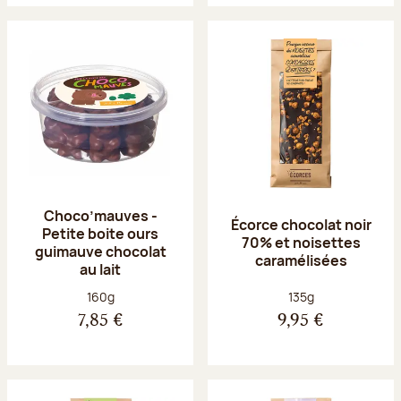
Choco’mauves -
Écorce chocolat noir
Petite boite ours
70% et noisettes
guimauve chocolat
caramélisées
au lait
Poids net :
Poids net :
160g
135g
7,85 €
9,95 €