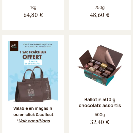
Poids net :
Poids net :
1kg
750g
64,80 €
48,60 €
Offre Jeff Club du 20 juillet au 23 aoû
Ballotin 500 g
chocolats assortis
Valable en magasin
Poids net :
500g
ou en click & collect
*
Voir conditions
32,40 €