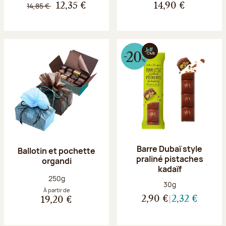
14,85 €
12,35 €
14,90 €
Barre Dubaï style
Ballotin et pochette
praliné pistaches
organdi
kadaïf
Poids net :
250g
Poids net :
30g
À partir de
2,90 €
2,32 €
19,20 €