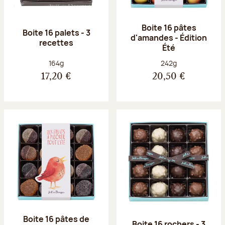
Boite 16 pâtes
Boite 16 palets - 3
d'amandes - Édition
recettes
Été
Poids net :
Poids net :
164g
242g
17,20 €
20,50 €
Boite 16 pâtes de
Boite 16 rochers - 3