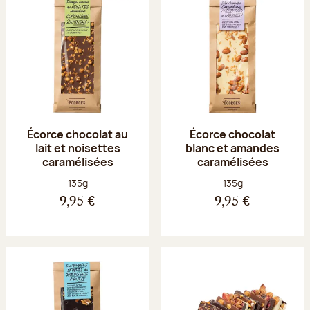
Écorce chocolat au
Écorce chocolat
lait et noisettes
blanc et amandes
caramélisées
caramélisées
Poids net :
Poids net :
135g
135g
9,95 €
9,95 €