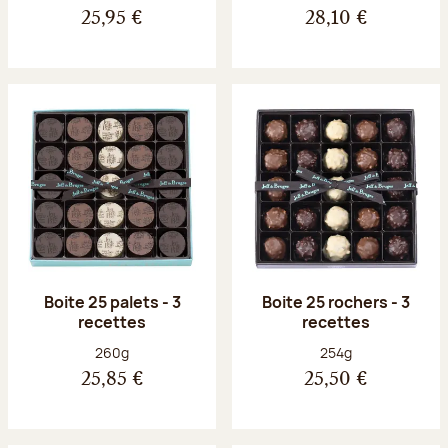
25,95 €
28,10 €
Boite 25 palets - 3
Boite 25 rochers - 3
recettes
recettes
Poids net :
Poids net :
260g
254g
25,85 €
25,50 €