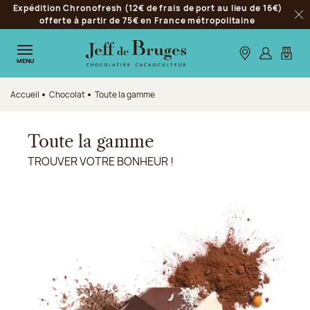
Expédition Chronofresh (12€ de frais de port au lieu de 16€)
Aller à la navigation
offerte à partir de 75€ en France métropolitaine
Fer
Aller au contenu principal
Aller au pied de page
Nos boutiques
S’identifie
Mon p
MENU
Accueil
Chocolat
Toute la gamme
Toute la gamme
TROUVER VOTRE BONHEUR !