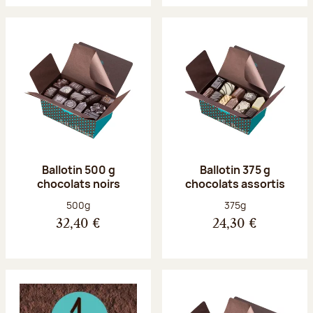
Ballotin 500 g
Ballotin 375 g
chocolats noirs
chocolats assortis
Poids net :
Poids net :
500g
375g
32,40 €
24,30 €