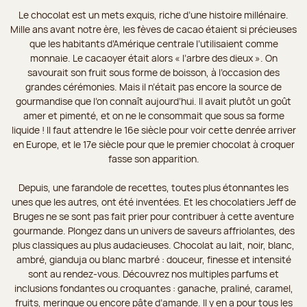
Le chocolat est un mets exquis, riche d’une histoire millénaire.
Mille ans avant notre ère, les fèves de cacao étaient si précieuses
que les habitants d’Amérique centrale l’utilisaient comme
monnaie. Le cacaoyer était alors « l’arbre des dieux ». On
savourait son fruit sous forme de boisson, à l’occasion des
grandes cérémonies. Mais il n’était pas encore la source de
gourmandise que l’on connaît aujourd’hui. Il avait plutôt un goût
amer et pimenté, et on ne le consommait que sous sa forme
liquide ! Il faut attendre le 16e siècle pour voir cette denrée arriver
en Europe, et le 17e siècle pour que le premier chocolat à croquer
fasse son apparition.
Depuis, une farandole de recettes, toutes plus étonnantes les
unes que les autres, ont été inventées. Et les chocolatiers Jeff de
Bruges ne se sont pas fait prier pour contribuer à cette aventure
gourmande. Plongez dans un univers de saveurs affriolantes, des
plus classiques au plus audacieuses. Chocolat au lait, noir, blanc,
ambré, gianduja ou blanc marbré : douceur, finesse et intensité
sont au rendez-vous. Découvrez nos multiples parfums et
inclusions fondantes ou croquantes : ganache, praliné, caramel,
fruits, meringue ou encore pâte d’amande. Il y en a pour tous les