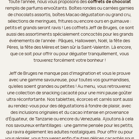
Toute l’année, nous vous proposons des
coffrets de chocolat
remplis de parfums envoûtants. Boîtes rondes ou carrées garnies
de chocolats assortis, boîtes Macao dégustation ou grand cru,
sélections de meringues, fritures ou encore ours en guimauve :
petits et grands seront ravis ! Les coffrets Jeff de Bruges, ce sont
aussi des assortiments spécialement concoctés pour les grands
événements de l’année : Pâques, Halloween, Noël, la fête des
Pères, la fête des Mères et bien sûr la Saint-Valentin. Là encore,
que ce soit pour offrir ou pour déguster tranquillement, vous
trouverez forcément votre bonheur !
Jeff de Bruges ne manque pas d’imagination et vous le prouve
avec une gamme savoureuse, pour toutes vos gourmandises,
qu’elles soient grandes ou petites ! Au menu, vous retrouverez
une collection de snacking cacaoté pour une mini pause goûter
ultra réconfortante. Nos tablettes, écorces et carrés sont aussi
au rendez-vous pour des dégustations à fondre de plaisir, avec
des inclusions originales et du cacao intense en provenance
d’Équateur, de Tanzanie ou encore du Venezuela. Ajoutons à cela
nos savoureux enfantillages : une gamme pensée pour les petits,
qui ravira également les adultes nostalgiques. Pour offrir ou pour
vous régaler, vous trouverez enfin d’autres délices cacaotés sous