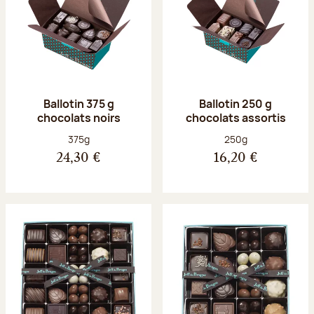
Ballotin 375 g
Ballotin 250 g
chocolats noirs
chocolats assortis
Poids net :
Poids net :
375g
250g
24,30 €
16,20 €