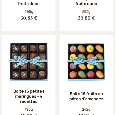
fruits duos
fruits duos
Poids net :
Poids net :
395g
252g
30,85 €
20,80 €
Boite 16 petites
Boite 16 fruits en
meringues - 4
pâtes d'amandes
recettes
Poids net :
Poids net :
190g
242g