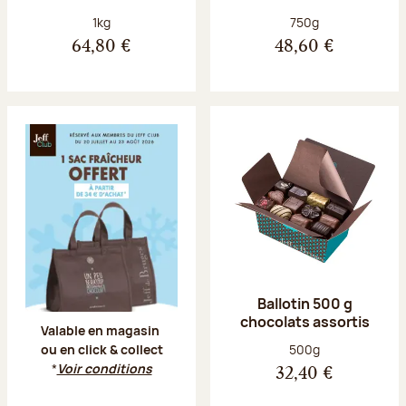
Poids net :
Poids net :
1kg
750g
64,80 €
48,60 €
Offre Jeff Club du 20 juillet au 23 aoû
Ballotin 500 g
chocolats assortis
Valable en magasin
Poids net :
500g
ou en click & collect
*
Voir conditions
32,40 €