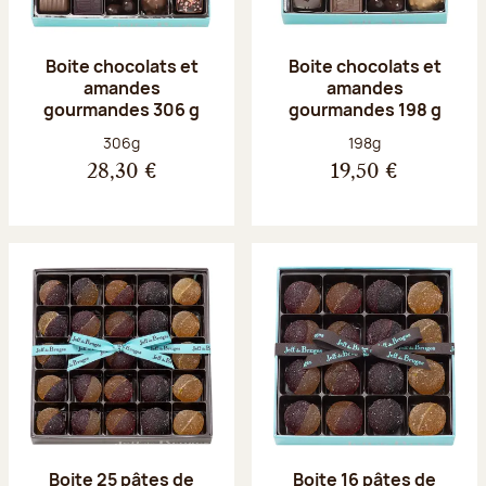
Boite chocolats et
Boite chocolats et
amandes
amandes
gourmandes 306 g
gourmandes 198 g
Poids net :
Poids net :
306g
198g
28,30 €
19,50 €
Boite 25 pâtes de
Boite 16 pâtes de