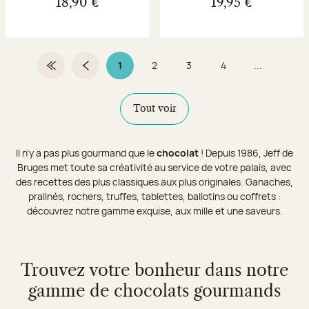
18,90 €
19,95 €
1
2
3
4
...
Première page
Page précédente
Page 1 sur 9
Page
Page
Page
Tout voir
Il n’y a pas plus gourmand que le
chocolat
! Depuis 1986, Jeff de
Bruges met toute sa créativité au service de votre palais, avec
des recettes des plus classiques aux plus originales. Ganaches,
pralinés, rochers, truffes, tablettes, ballotins ou coffrets :
découvrez notre gamme exquise, aux mille et une saveurs.
Trouvez votre bonheur dans notre
gamme de chocolats gourmands