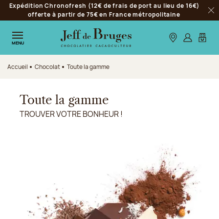
Expédition Chronofresh (12€ de frais de port au lieu de 16€)
Aller à la navigation
offerte à partir de 75€ en France métropolitaine
Fer
Aller au contenu principal
Aller au pied de page
Nos boutiques
S’identifie
Mon p
MENU
Accueil
Chocolat
Toute la gamme
Toute la gamme
TROUVER VOTRE BONHEUR !