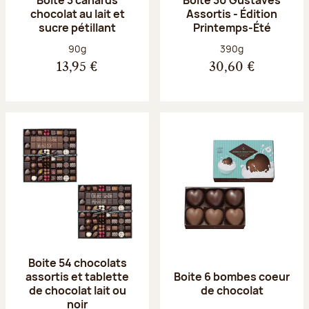
chocolat au lait et
Assortis - Édition
sucre pétillant
Printemps-Été
Poids net :
Poids net :
90g
390g
13,95 €
30,60 €
Boite 54 chocolats
assortis et tablette
Boite 6 bombes coeur
de chocolat lait ou
de chocolat
noir