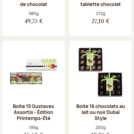
de chocolat
tablette chocolat
Poids net :
Poids net :
580g
272g
49,75 €
27,10 €
Boite 15 Gustaves
Boite 16 chocolats au
Assortis - Édition
lait ou noir Dubaï
Printemps-Été
Style
Poids net :
Poids net :
195g
200g