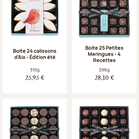
Boite 25 Petites
Boite 24 calissons
Meringues - 4
d'Aix - Édition été
Recettes
Poids net :
Poids net :
310g
296g
25,95 €
28,10 €