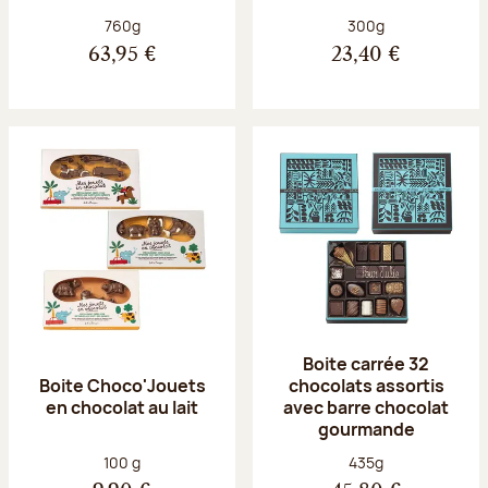
Poids net :
Poids net :
760g
300g
63,95 €
23,40 €
Boite carrée 32
Boite Choco'Jouets
chocolats assortis
en chocolat au lait
avec barre chocolat
gourmande
Poids net :
Poids net :
100 g
435g