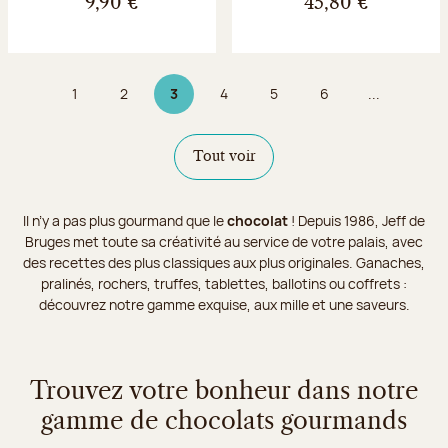
9,90 €
45,80 €
1
2
3
4
5
6
...
Page
Page
Page 3 sur 9
Page
Page
Page
Tout voir
Il n’y a pas plus gourmand que le
chocolat
! Depuis 1986, Jeff de
Bruges met toute sa créativité au service de votre palais, avec
des recettes des plus classiques aux plus originales. Ganaches,
pralinés, rochers, truffes, tablettes, ballotins ou coffrets :
découvrez notre gamme exquise, aux mille et une saveurs.
Trouvez votre bonheur dans notre
gamme de chocolats gourmands