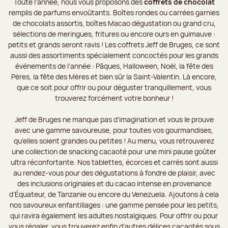
Toute l’année, nous vous proposons des
coffrets de chocolat
remplis de parfums envoûtants. Boîtes rondes ou carrées garnies
de chocolats assortis, boîtes Macao dégustation ou grand cru,
sélections de meringues, fritures ou encore ours en guimauve :
petits et grands seront ravis ! Les coffrets Jeff de Bruges, ce sont
aussi des assortiments spécialement concoctés pour les grands
événements de l’année : Pâques, Halloween, Noël, la fête des
Pères, la fête des Mères et bien sûr la Saint-Valentin. Là encore,
que ce soit pour offrir ou pour déguster tranquillement, vous
trouverez forcément votre bonheur !
Jeff de Bruges ne manque pas d’imagination et vous le prouve
avec une gamme savoureuse, pour toutes vos gourmandises,
qu’elles soient grandes ou petites ! Au menu, vous retrouverez
une collection de snacking cacaoté pour une mini pause goûter
ultra réconfortante. Nos tablettes, écorces et carrés sont aussi
au rendez-vous pour des dégustations à fondre de plaisir, avec
des inclusions originales et du cacao intense en provenance
d’Équateur, de Tanzanie ou encore du Venezuela. Ajoutons à cela
nos savoureux enfantillages : une gamme pensée pour les petits,
qui ravira également les adultes nostalgiques. Pour offrir ou pour
vous régaler, vous trouverez enfin d’autres délices cacaotés sous