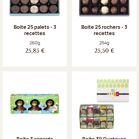
Boite 25 palets - 3
Boite 25 rochers - 3
recettes
recettes
Poids net :
Poids net :
260g
254g
25,85 €
25,50 €
Boite 3 canards
Boite 30 Gustaves