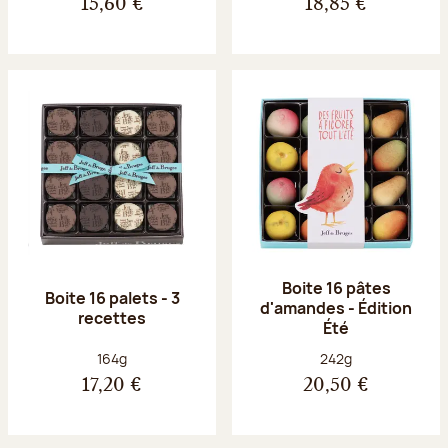
15,60 €
18,85 €
Boite 16 pâtes
Boite 16 palets - 3
d'amandes - Édition
recettes
Été
Poids net :
Poids net :
164g
242g
17,20 €
20,50 €