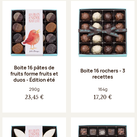
Boite 16 pâtes de
Boite 16 rochers - 3
fruits forme fruits et
recettes
duos - Édition été
Poids net :
Poids net :
290g
164g
23,45 €
17,20 €