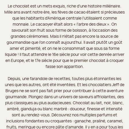
Le chocolat est un mets exquis, riche d’une histoire millénaire.
Mille ans avant notre ère, les fèves de cacao étaient si précieuses
que les habitants d’Amérique centrale l’utilisaient comme
monnaie. Le cacaoyer était alors « l’arbre des dieux ». On
savourait son fruit sous forme de boisson, à l’occasion des
grandes cérémonies. Mais il n’était pas encore la source de
gourmandise que l’on connaît aujourd’hui. Il avait plutôt un goût
amer et pimenté, et on ne le consommait que sous sa forme
liquide ! Il faut attendre le 16e siècle pour voir cette denrée arriver
en Europe, et le 17e siècle pour que le premier chocolat à croquer
fasse son apparition.
Depuis, une farandole de recettes, toutes plus étonnantes les
unes que les autres, ont été inventées. Et les chocolatiers Jeff de
Bruges ne se sont pas fait prier pour contribuer à cette aventure
gourmande. Plongez dans un univers de saveurs affriolantes, des
plus classiques au plus audacieuses. Chocolat au lait, noir, blanc,
ambré, gianduja ou blanc marbré : douceur, finesse et intensité
sont au rendez-vous. Découvrez nos multiples parfums et
inclusions fondantes ou croquantes : ganache, praliné, caramel,
fruits, meringue ou encore pâte d’amande. Il y en a pour tous les