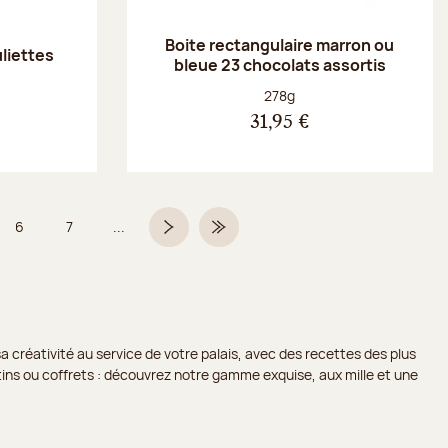
Boite rectangulaire marron ou
uliettes
bleue 23 chocolats assortis
Poids net :
278g
31,95 €
6
7
...
Page
Page
Page suivante
Dernière page
a créativité au service de votre palais, avec des recettes des plus
lotins ou coffrets : découvrez notre gamme exquise, aux mille et une