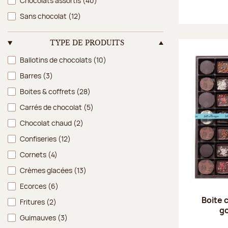
Chocolats assortis
(40)
Sans chocolat
(12)
TYPE DE PRODUITS
Type de produits
Ballotins de chocolats
(10)
Barres
(3)
Boites & coffrets
(28)
Carrés de chocolat
(5)
Chocolat chaud
(2)
Confiseries
(12)
Cornets
(4)
Crèmes glacées
(13)
Ecorces
(6)
Boite 
Fritures
(2)
g
Guimauves
(3)