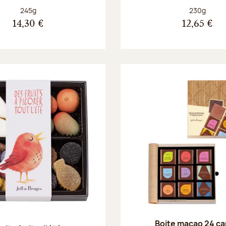
Poids net :
Poids net :
245g
230g
14,30 €
12,65 €
Boite macao 24 ca