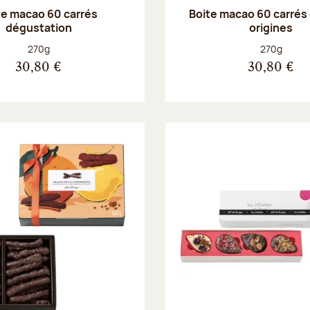
te macao 60 carrés
Boite macao 60 carrés
dégustation
origines
Poids net :
Poids net :
270g
270g
30,80 €
30,80 €