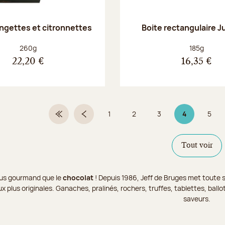
angettes et citronnettes
Boite rectangulaire J
Poids net :
Poids net :
260g
185g
22,20 €
16,35 €
1
2
3
4
5
Première page
Page précédente
Page
Page
Page
Page 4 sur 9
Page
Tout voir
 plus gourmand que le
chocolat
! Depuis 1986, Jeff de Bruges met toute s
x plus originales. Ganaches, pralinés, rochers, truffes, tablettes, bal
saveurs.