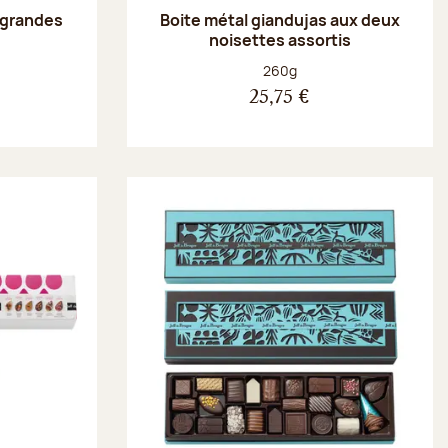
 grandes
Boite métal giandujas aux deux
noisettes assortis
Poids net :
260g
25,75 €