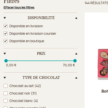
Filtres
144 RÉSULTAT
Résulta
Effacer tous les filtres
DISPONIBILITÉ
Disponibilité
Disponible en livraison
Disponible en livraison coursier
Disponible en boutique
PRIX
0,00 €
70,00 €
TYPE DE CHOCOLAT
Type de chocolat
Chocolat au lait
(42)
Boi
Chocolat noir
(31)
Chocolat blanc
(4)