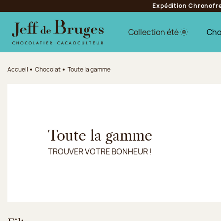
Expédition Chronofres
Aller à la navigation
Aller au contenu principal
Aller au pied de page
Collection été 🌞
Cho
Accueil
Chocolat
Toute la gamme
Toute la gamme
TROUVER VOTRE BONHEUR !