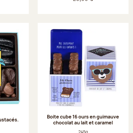
Boite cube 16 ours en guimauve
rustacés.
chocolat au lait et caramel
Poids net :
245g