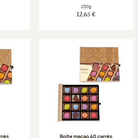
Poids net :
230g
12,65 €
rrés
Boite macao 40 carrés