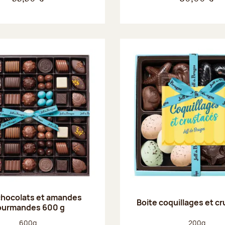
chocolats et amandes
Boite coquillages et c
ourmandes 600 g
Poids net :
Poids net :
600g
200g