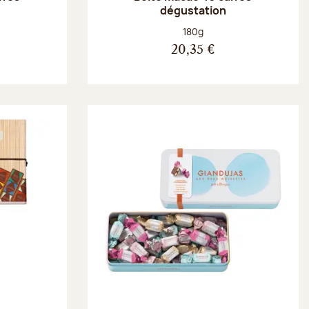
dégustation
Poids net :
180g
20,35 €