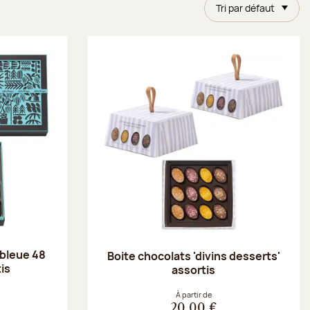
Tri par défaut
 bleue 48
Boite chocolats 'divins desserts'
is
assortis
À partir de
20,00 €