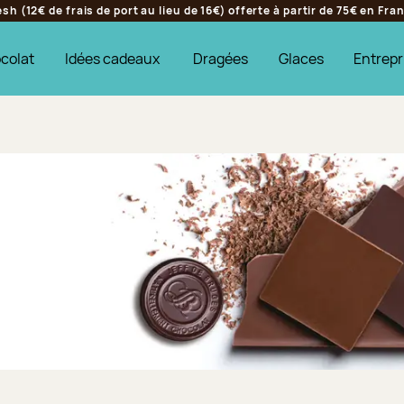
h (12€ de frais de port au lieu de 16€) offerte à partir de 75€ en Fr
colat
Idées cadeaux
Dragées
Glaces
Entrepr