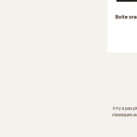
Boite or
Il n’y a pas
classiques au