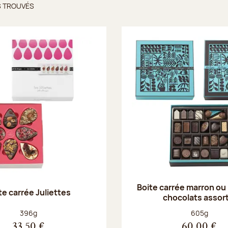
S TROUVÉS
ts trouvés
Boite carrée marron ou
te carrée Juliettes
chocolats assort
Poids net :
Poids net :
396g
605g
33,50 €
60,00 €