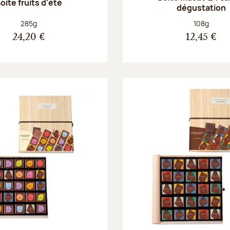
oite fruits d'été
dégustation
Poids net :
Poids net :
285g
108g
24,20 €
12,45 €