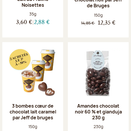
Noisettes
de Bruges
Poids net :
35g
Poids net :
150g
3,60 €
2,88 €
14,85 €
12,35 €
3 bombes cœur de
Amandes chocolat
chocolat lait caramel
noir 60 % et gianduja
par Jeff de bruges
230 g
Poids net :
Poids net :
150g
230g