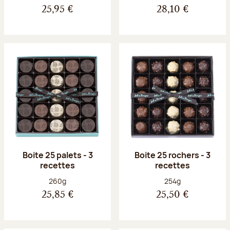
25,95 €
28,10 €
Boite 25 palets - 3
Boite 25 rochers - 3
recettes
recettes
Poids net :
Poids net :
260g
254g
25,85 €
25,50 €