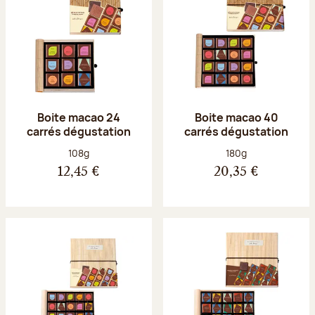
Boite macao 24
Boite macao 40
carrés dégustation
carrés dégustation
Poids net :
Poids net :
108g
180g
12,45 €
20,35 €