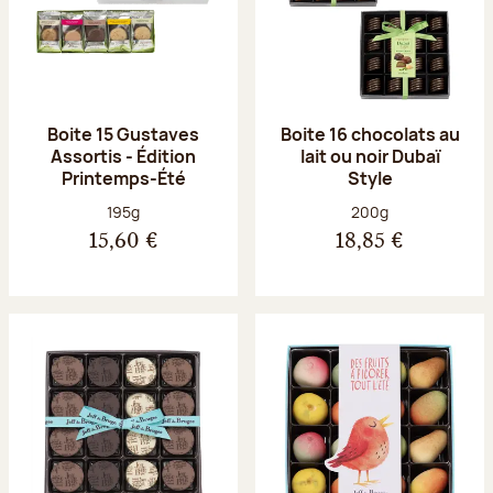
Boite 15 Gustaves
Boite 16 chocolats au
Assortis - Édition
lait ou noir Dubaï
Printemps-Été
Style
Poids net :
Poids net :
195g
200g
15,60 €
18,85 €