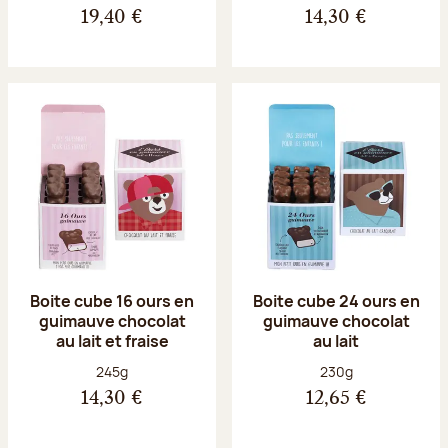
19,40 €
14,30 €
Boite cube 16 ours en
Boite cube 24 ours en
guimauve chocolat
guimauve chocolat
au lait et fraise
au lait
Poids net :
Poids net :
245g
230g
14,30 €
12,65 €