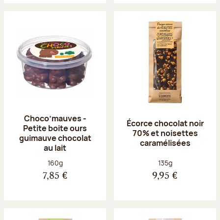
Choco’mauves -
Écorce chocolat noir
Petite boite ours
70% et noisettes
guimauve chocolat
caramélisées
au lait
Poids net :
Poids net :
160g
135g
7,85 €
9,95 €