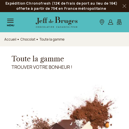
Expédition Chronofresh (12€ de frais de port au lieu de 16€)
Aller à la navigation
offerte à partir de 75€ en France métropolitaine
Fer
Aller au contenu principal
Aller au pied de page
Nos boutiques
S’identifie
Mon p
MENU
Accueil
Chocolat
Toute la gamme
Toute la gamme
TROUVER VOTRE BONHEUR !