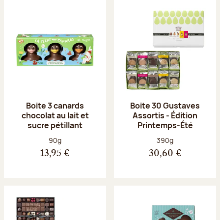
Boite 3 canards
Boite 30 Gustaves
chocolat au lait et
Assortis - Édition
sucre pétillant
Printemps-Été
Poids net :
Poids net :
90g
390g
13,95 €
30,60 €