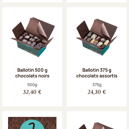
Ballotin 500 g
Ballotin 375 g
chocolats noirs
chocolats assortis
Poids net :
Poids net :
500g
375g
32,40 €
24,30 €