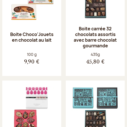
Boite carrée 32
Boite Choco'Jouets
chocolats assortis
en chocolat au lait
avec barre chocolat
gourmande
Poids net :
Poids net :
100 g
435g
9,90 €
45,80 €