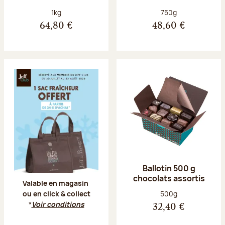
Poids net :
Poids net :
1kg
750g
64,80 €
48,60 €
Offre Jeff Club du 20 juillet au 23 aoû
Ballotin 500 g
chocolats assortis
Valable en magasin
Poids net :
500g
ou en click & collect
*
Voir conditions
32,40 €