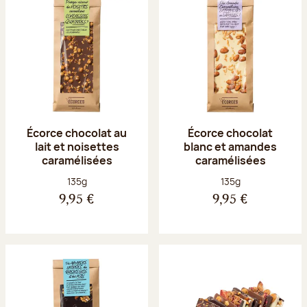
Écorce chocolat au
Écorce chocolat
lait et noisettes
blanc et amandes
caramélisées
caramélisées
Poids net :
Poids net :
135g
135g
9,95 €
9,95 €