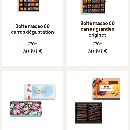
Boite macao 60
Boite macao 60
carrés grandes
carrés dégustation
origines
Poids net :
Poids net :
270g
270g
30,80 €
30,80 €