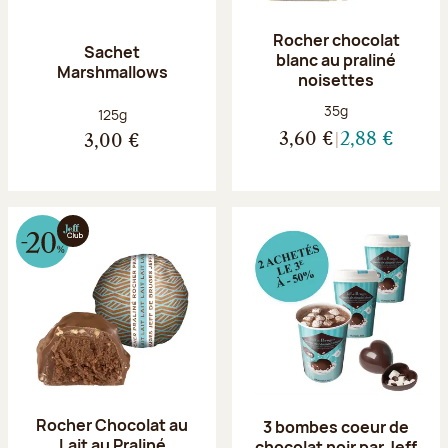
Rocher chocolat
Sachet
blanc au praliné
Marshmallows
noisettes
Poids net :
35g
Poids net :
125g
3,60 €
2,88 €
3,00 €
Rocher Chocolat au
3 bombes coeur de
Lait au Praliné
chocolat noir par Jeff