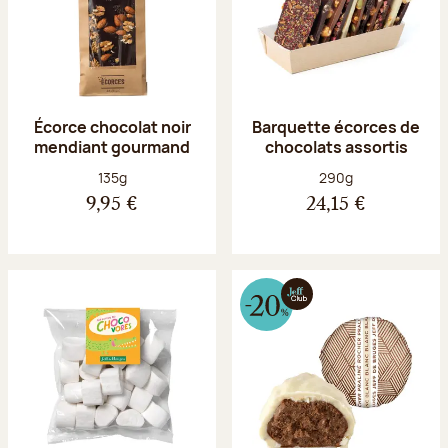
Écorce chocolat noir
Barquette écorces de
mendiant gourmand
chocolats assortis
Poids net :
Poids net :
135g
290g
9,95 €
24,15 €