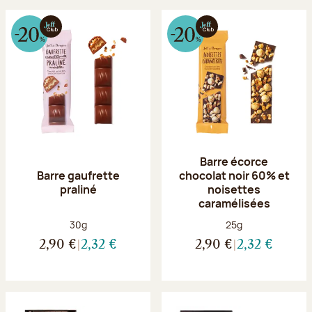
Barre écorce
Barre gaufrette
chocolat noir 60% et
praliné
noisettes
caramélisées
Poids net :
Poids net :
30g
25g
2,90 €
2,32 €
2,90 €
2,32 €