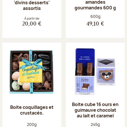
amandes
'divins desserts'
gourmandes 600 g
assortis
Poids net :
600g
À partir de
20,00 €
49,10 €
Boite cube 16 ours en
Boite coquillages et
guimauve chocolat
crustacés.
au lait et caramel
Poids net :
Poids net :
200g
245g