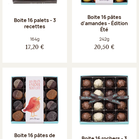
Boite 16 pâtes
Boite 16 palets - 3
d'amandes - Édition
recettes
Été
Poids net :
Poids net :
164g
242g
17,20 €
20,50 €
Boite 16 pâtes de
Boite 16 rochers - 3