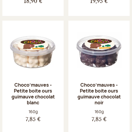
18,90 €
19,95 €
Choco’mauves -
Choco’mauves -
Petite boite ours
Petite boite ours
guimauve chocolat
guimauve chocolat
blanc
noir
Poids net :
Poids net :
160g
160g
7,85 €
7,85 €