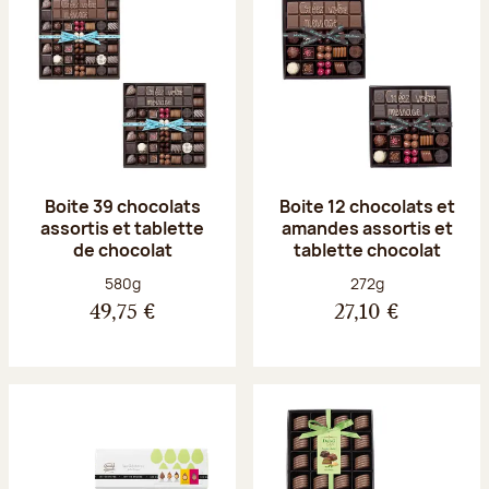
Boite 39 chocolats
Boite 12 chocolats et
assortis et tablette
amandes assortis et
de chocolat
tablette chocolat
Poids net :
Poids net :
580g
272g
49,75 €
27,10 €