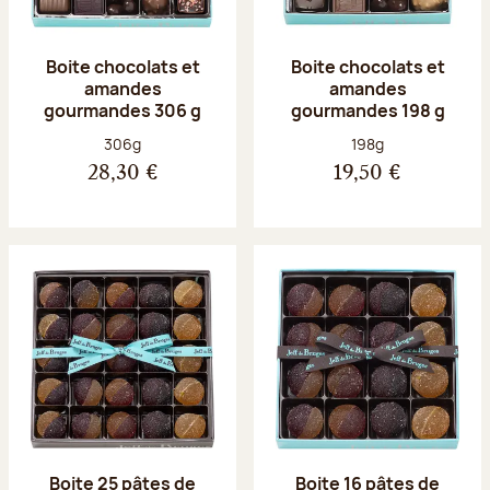
Boite chocolats et
Boite chocolats et
amandes
amandes
gourmandes 306 g
gourmandes 198 g
Poids net :
Poids net :
306g
198g
28,30 €
19,50 €
Boite 25 pâtes de
Boite 16 pâtes de