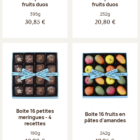
fruits duos
fruits duos
Poids net :
Poids net :
395g
252g
30,85 €
20,80 €
Boite 16 petites
Boite 16 fruits en
meringues - 4
pâtes d'amandes
recettes
Poids net :
Poids net :
190g
242g