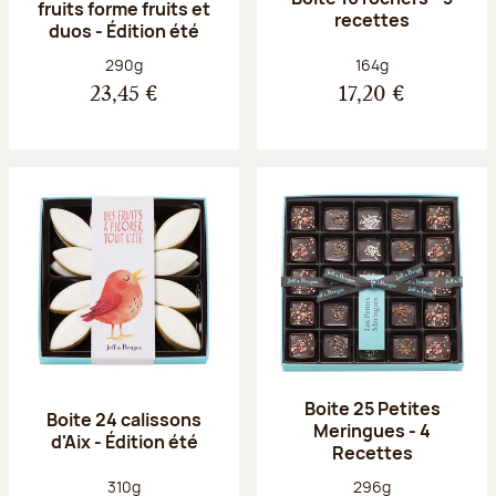
fruits forme fruits et
recettes
duos - Édition été
Poids net :
Poids net :
290g
164g
23,45 €
17,20 €
Boite 25 Petites
Boite 24 calissons
Meringues - 4
d'Aix - Édition été
Recettes
Poids net :
Poids net :
310g
296g