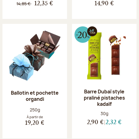
14,85 €
12,35 €
14,90 €
Barre Dubaï style
Ballotin et pochette
praliné pistaches
organdi
kadaïf
Poids net :
250g
Poids net :
30g
À partir de
2,90 €
2,32 €
19,20 €