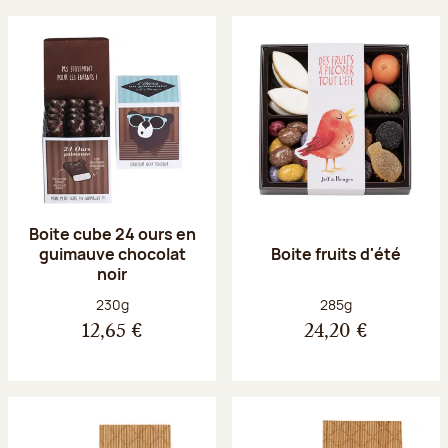
Boite cube 24 ours en
guimauve chocolat
Boite fruits d'été
noir
Poids net :
Poids net :
230g
285g
12,65 €
24,20 €