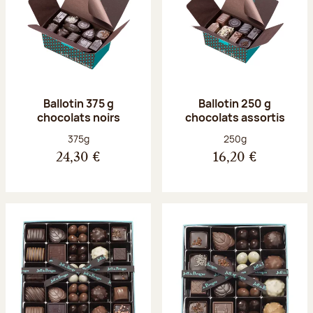
Ballotin 375 g
Ballotin 250 g
chocolats noirs
chocolats assortis
Poids net :
Poids net :
375g
250g
24,30 €
16,20 €