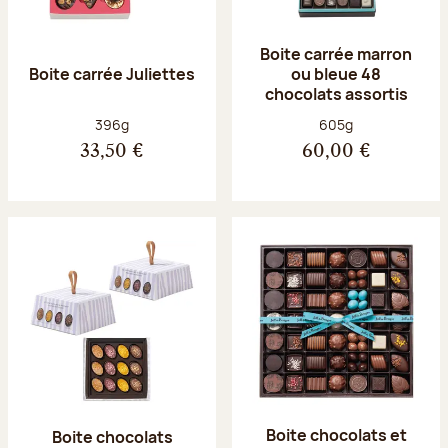
Boite carrée marron
Boite carrée Juliettes
ou bleue 48
chocolats assortis
Poids net :
Poids net :
396g
605g
33,50 €
60,00 €
Boite chocolats et
Boite chocolats