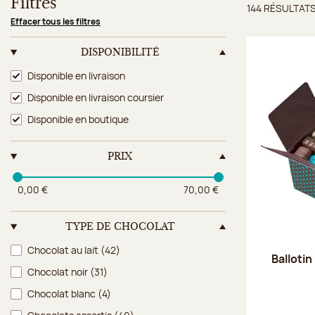
Filtres
144 RÉSULTAT
Résulta
Effacer tous les filtres
DISPONIBILITÉ
Disponibilité
Disponible en livraison
Disponible en livraison coursier
Disponible en boutique
PRIX
0,00 €
70,00 €
TYPE DE CHOCOLAT
Type de chocolat
Chocolat au lait
(42)
Ballotin
Chocolat noir
(31)
Chocolat blanc
(4)