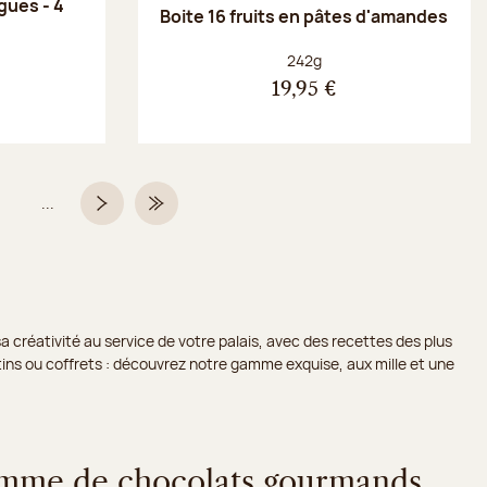
gues - 4
Boite 16 fruits en pâtes d'amandes
Poids net :
242g
19,95 €
...
Page
Page suivante
Dernière page
a créativité au service de votre palais, avec des recettes des plus
lotins ou coffrets : découvrez notre gamme exquise, aux mille et une
amme de chocolats gourmands