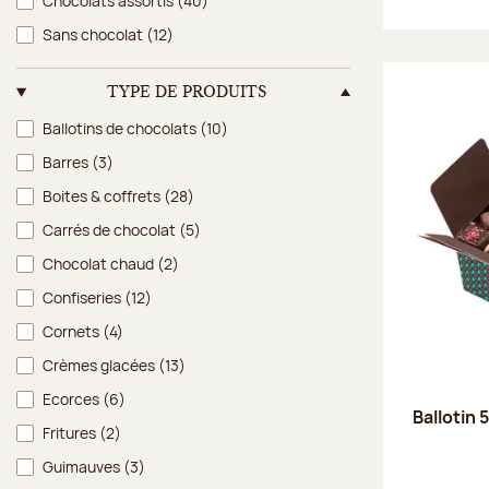
Chocolats assortis
(40)
Sans chocolat
(12)
TYPE DE PRODUITS
Type de produits
Ballotins de chocolats
(10)
Barres
(3)
Boites & coffrets
(28)
Carrés de chocolat
(5)
Chocolat chaud
(2)
Confiseries
(12)
Cornets
(4)
Crèmes glacées
(13)
Ecorces
(6)
Ballotin 
Fritures
(2)
Guimauves
(3)