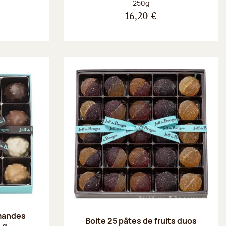
Poids net :
250g
16,20 €
amandes
Boite 25 pâtes de fruits duos
 g