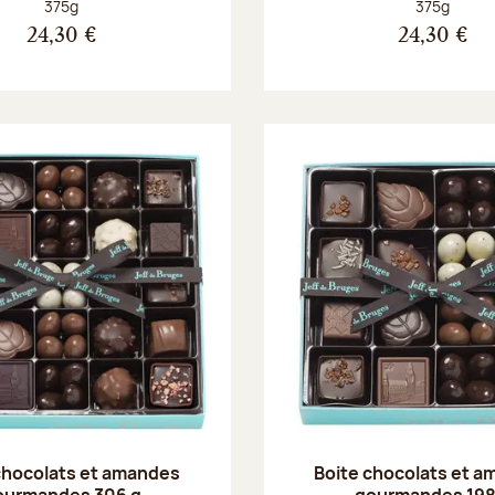
Poids net :
Poids net :
375g
375g
24,30 €
24,30 €
chocolats et amandes
Boite chocolats et 
ourmandes 306 g
gourmandes 198