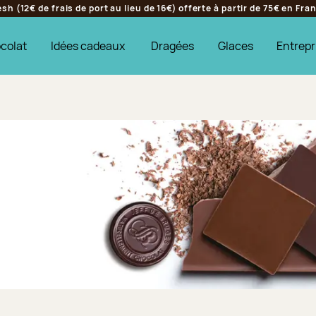
h (12€ de frais de port au lieu de 16€) offerte à partir de 75€ en Fr
colat
Idées cadeaux
Dragées
Glaces
Entrepr