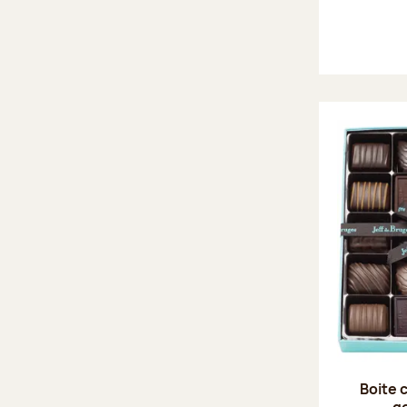
Boite 
g