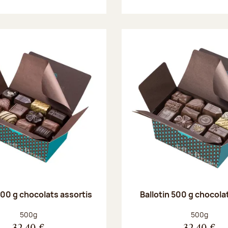
500 g chocolats assortis
Ballotin 500 g chocolat
Poids net :
Poids net :
500g
500g