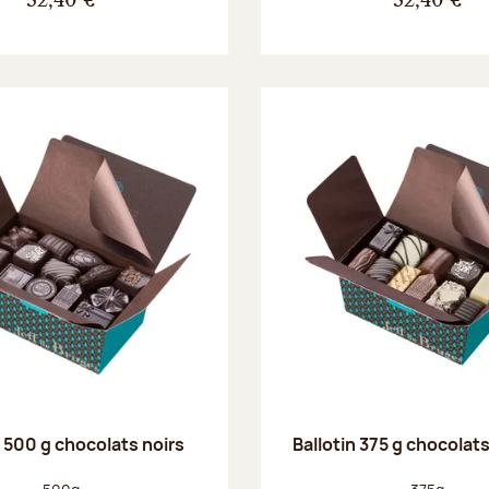
32,40 €
32,40 €
n 500 g chocolats noirs
Ballotin 375 g chocolat
Poids net :
Poids net :