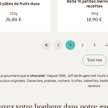
Boite 16 petites merin
6 pâtes de fruits duos
recettes
Poids net :
Poids net :
252g
190g
20,80 €
18,90 €
1
2
3
4
Première page
Page précédente
Page 1 sur 9
Page
Page
Tout voir
 plus gourmand que le
chocolat
! Depuis 1986, Jeff de Bruges met toute s
x plus originales. Ganaches, pralinés, rochers, truffes, tablettes, bal
saveurs.
uvez votre bonheur dans notre g