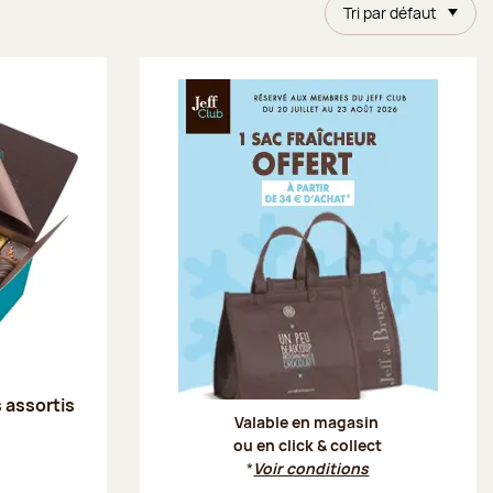
Tri par défaut
Offre Je
s assortis
Valable en magasin
ou en click & collect
*
Voir conditions