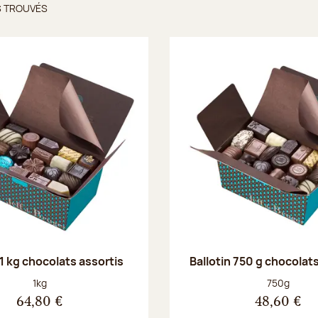
S TROUVÉS
ts trouvés
 1 kg chocolats assortis
Ballotin 750 g chocolat
Poids net :
Poids net :
1kg
750g
64,80 €
48,60 €