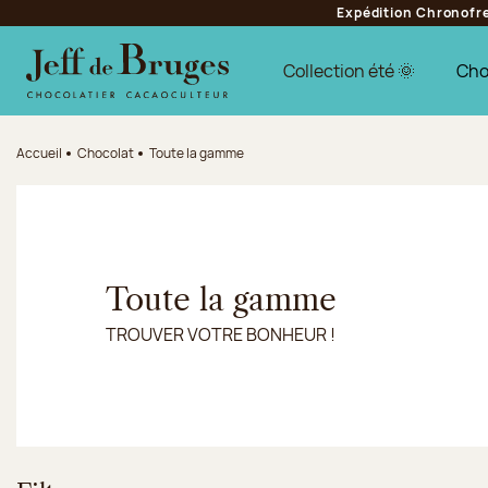
Expédition Chronofres
Aller à la navigation
Aller au contenu principal
Aller au pied de page
Collection été 🌞
Cho
Accueil
Chocolat
Toute la gamme
Toute la gamme
TROUVER VOTRE BONHEUR !