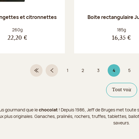
angettes et citronnettes
Boite rectangulaire J
Poids net :
Poids net :
260g
185g
22,20 €
16,35 €
1
2
3
4
5
Première page
Page précédente
Page
Page
Page
Page 4 sur 9
Page
Tout voir
 plus gourmand que le
chocolat
! Depuis 1986, Jeff de Bruges met toute s
x plus originales. Ganaches, pralinés, rochers, truffes, tablettes, bal
saveurs.