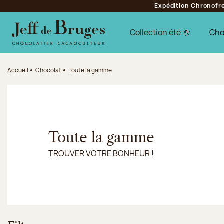
Expédition Chronofres
Aller à la navigation
Aller au contenu principal
Aller au pied de page
Collection été 🌞
Cho
Accueil
Chocolat
Toute la gamme
Toute la gamme
TROUVER VOTRE BONHEUR !