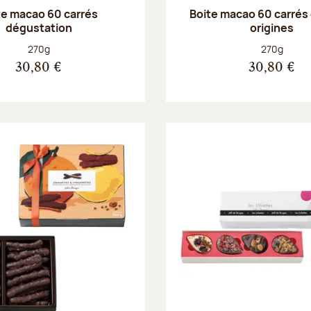
te macao 60 carrés
Boite macao 60 carrés
dégustation
origines
Poids net :
Poids net :
270g
270g
30,80 €
30,80 €