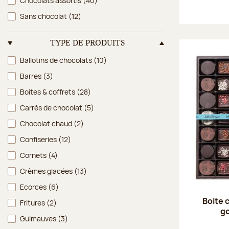
Chocolats assortis
(40)
Sans chocolat
(12)
TYPE DE PRODUITS
Type de produits
Ballotins de chocolats
(10)
Barres
(3)
Boites & coffrets
(28)
Carrés de chocolat
(5)
Chocolat chaud
(2)
Confiseries
(12)
Cornets
(4)
Crèmes glacées
(13)
Ecorces
(6)
Boite 
Fritures
(2)
g
Guimauves
(3)