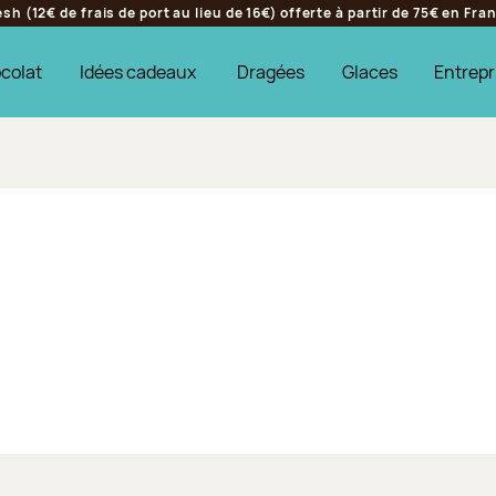
h (12€ de frais de port au lieu de 16€) offerte à partir de 75€ en Fr
colat
Idées cadeaux
Dragées
Glaces
Entrepr