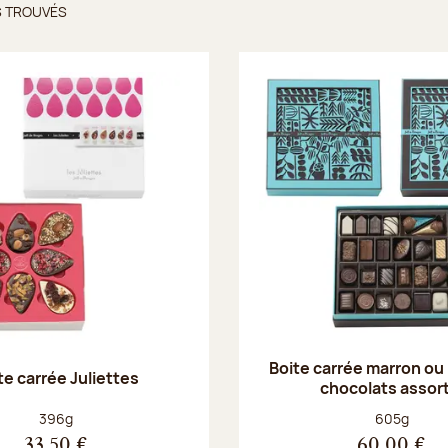
S TROUVÉS
ts trouvés
Boite carrée marron ou
te carrée Juliettes
chocolats assort
Poids net :
Poids net :
396g
605g
33,50 €
60,00 €