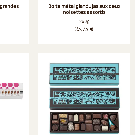
 grandes
Boite métal giandujas aux deux
noisettes assortis
Poids net :
260g
25,75 €