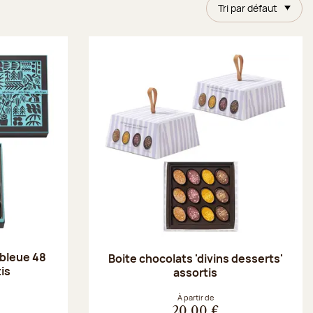
Tri par défaut
 bleue 48
Boite chocolats 'divins desserts'
is
assortis
À partir de
20,00 €