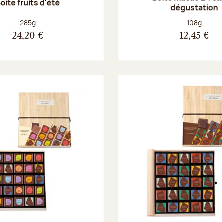
oite fruits d'été
dégustation
Poids net :
Poids net :
285g
108g
24,20 €
12,45 €