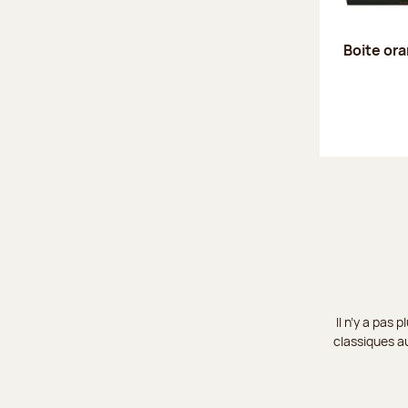
Boite or
Il n’y a pas
classiques au