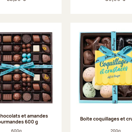
chocolats et amandes
Boite coquillages et c
ourmandes 600 g
Poids net :
Poids net :
600g
200g