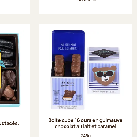
Boite cube 16 ours en guimauve
rustacés.
chocolat au lait et caramel
Poids net :
245g