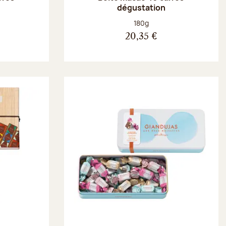
dégustation
Poids net :
180g
20,35 €