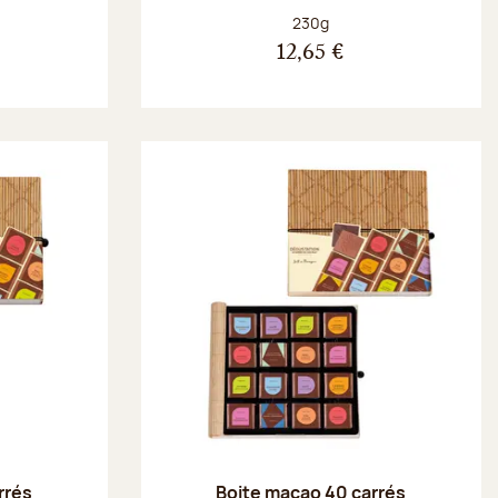
Poids net :
230g
12,65 €
rrés
Boite macao 40 carrés