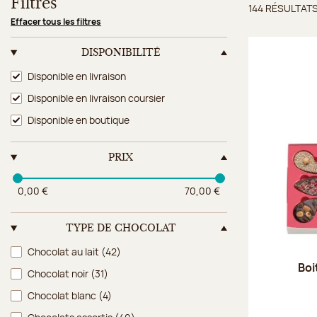
Filtres
144 RÉSULTAT
Résulta
Effacer tous les filtres
DISPONIBILITÉ
Disponibilité
Disponible en livraison
Disponible en livraison coursier
Disponible en boutique
PRIX
0,00 €
70,00 €
TYPE DE CHOCOLAT
Type de chocolat
Chocolat au lait
(42)
Boi
Chocolat noir
(31)
Chocolat blanc
(4)