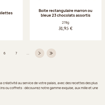
Boite rectangulaire marron ou
uliettes
bleue 23 chocolats assortis
Poids net :
278g
31,95 €
6
7
...
Page
Page
Page suivante
Dernière page
a créativité au service de votre palais, avec des recettes des plus
lotins ou coffrets : découvrez notre gamme exquise, aux mille et une