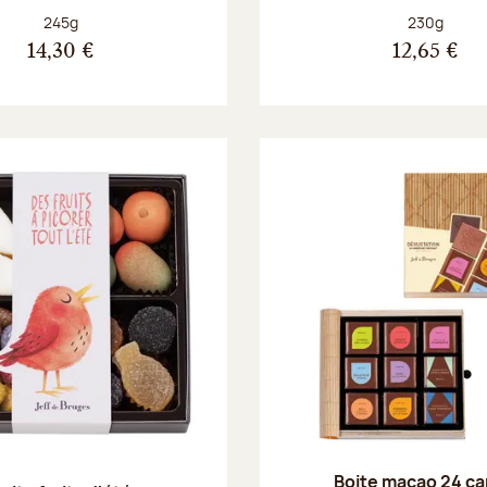
Poids net :
Poids net :
245g
230g
14,30 €
12,65 €
Boite macao 24 ca