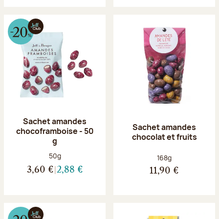
Sachet amandes
Sachet amandes
chocoframboise - 50
chocolat et fruits
g
Poids net :
50g
Poids net :
168g
3,60 €
2,88 €
11,90 €