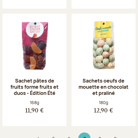
Sachet pâtes de
Sachets oeufs de
fruits forme fruits et
mouette en chocolat
duos - Édition Été
et praliné
Poids net :
Poids net :
168g
180g
11,90 €
12,90 €