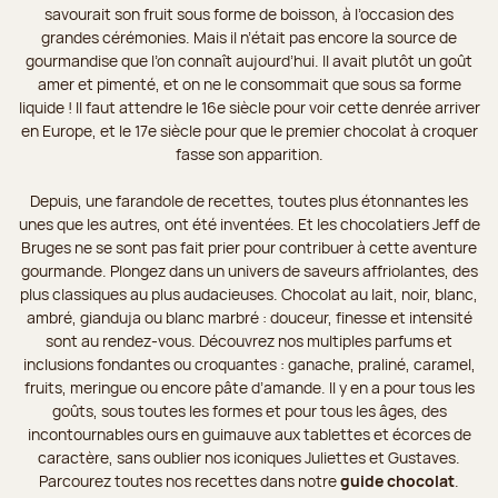
savourait son fruit sous forme de boisson, à l’occasion des
grandes cérémonies. Mais il n’était pas encore la source de
gourmandise que l’on connaît aujourd’hui. Il avait plutôt un goût
amer et pimenté, et on ne le consommait que sous sa forme
liquide ! Il faut attendre le 16e siècle pour voir cette denrée arriver
en Europe, et le 17e siècle pour que le premier chocolat à croquer
fasse son apparition.
Depuis, une farandole de recettes, toutes plus étonnantes les
unes que les autres, ont été inventées. Et les chocolatiers Jeff de
Bruges ne se sont pas fait prier pour contribuer à cette aventure
gourmande. Plongez dans un univers de saveurs affriolantes, des
plus classiques au plus audacieuses. Chocolat au lait, noir, blanc,
ambré, gianduja ou blanc marbré : douceur, finesse et intensité
sont au rendez-vous. Découvrez nos multiples parfums et
inclusions fondantes ou croquantes : ganache, praliné, caramel,
fruits, meringue ou encore pâte d’amande. Il y en a pour tous les
goûts, sous toutes les formes et pour tous les âges, des
incontournables ours en guimauve aux tablettes et écorces de
caractère, sans oublier nos iconiques Juliettes et Gustaves.
Parcourez toutes nos recettes dans notre
guide chocolat
.