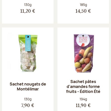
Poids net :
Poids net :
130g
185g
11,20 €
14,50 €
Sachet pâtes
Sachet nougats de
d'amandes forme
Montélimar
fruits - Édition Été
Poids net :
Poids net :
130g
194g
7,90 €
11,90 €