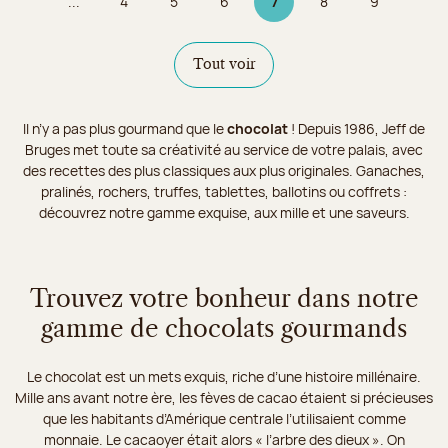
...
4
5
6
7
8
9
Page
Page
Page
Page 7 sur 9
Page
Page
Tout voir
Il n’y a pas plus gourmand que le
chocolat
! Depuis 1986, Jeff de
Bruges met toute sa créativité au service de votre palais, avec
des recettes des plus classiques aux plus originales. Ganaches,
pralinés, rochers, truffes, tablettes, ballotins ou coffrets :
découvrez notre gamme exquise, aux mille et une saveurs.
Trouvez votre bonheur dans notre
gamme de chocolats gourmands
Le chocolat est un mets exquis, riche d’une histoire millénaire.
Mille ans avant notre ère, les fèves de cacao étaient si précieuses
que les habitants d’Amérique centrale l’utilisaient comme
monnaie. Le cacaoyer était alors « l’arbre des dieux ». On