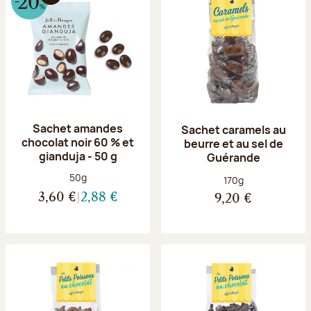
Sachet amandes
Sachet caramels au
chocolat noir 60 % et
beurre et au sel de
gianduja - 50 g
Guérande
Poids net :
50g
Poids net :
170g
3,60 €
2,88 €
9,20 €