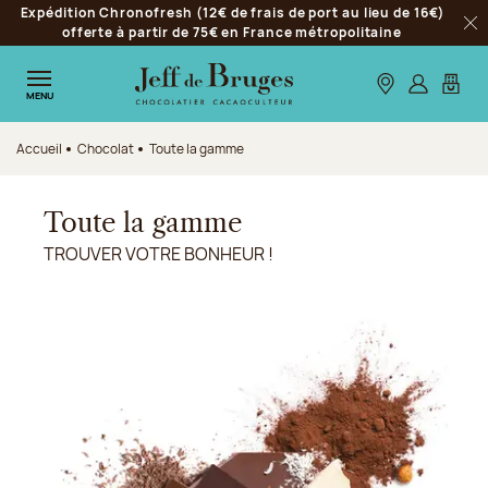
Expédition Chronofresh (12€ de frais de port au lieu de 16€)
Aller à la navigation
offerte à partir de 75€ en France métropolitaine
Fer
Aller au contenu principal
Aller au pied de page
Nos boutiques
S’identifie
Mon p
MENU
Accueil
Chocolat
Toute la gamme
Toute la gamme
TROUVER VOTRE BONHEUR !