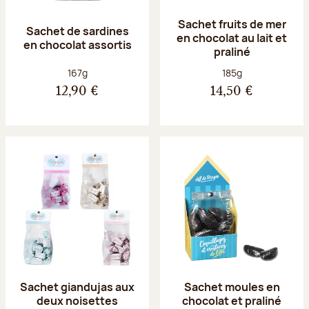
Sachet fruits de mer
Sachet de sardines
en chocolat au lait et
en chocolat assortis
praliné
Poids net :
Poids net :
167g
185g
12,90 €
14,50 €
Sachet giandujas aux
Sachet moules en
deux noisettes
chocolat et praliné