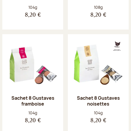
Poids net :
Poids net :
104g
108g
8,20 €
8,20 €
Sachet 8 Gustaves
Sachet 8 Gustaves
framboise
noisettes
Poids net :
Poids net :
104g
104g
8,20 €
8,20 €